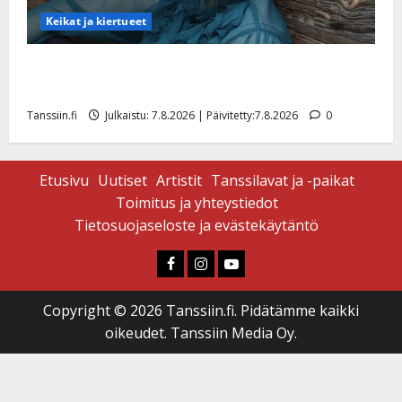
Keikat ja kiertueet
Maikilta pysäyttävä ulostulo: ”Elämä toi eteeni
sellaisen yllätyksen…”
Tanssiin.fi
Julkaistu: 7.8.2026 | Päivitetty:7.8.2026
0
Etusivu
Uutiset
Artistit
Tanssilavat ja -paikat
Toimitus ja yhteystiedot
Tietosuojaseloste ja evästekäytäntö
Faceboook
Instagram
Youtube
Copyright © 2026 Tanssiin.fi. Pidätämme kaikki
oikeudet. Tanssiin Media Oy.