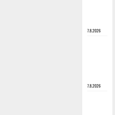
suru
tyttären
syövästä
painaa
7.8.2026
Maikilta
pysäyttävä
ulostulo:
”Elämä toi
eteeni
sellaisen
yllätyksen…”
7.8.2026
Tanssii
tähtien
kanssa -