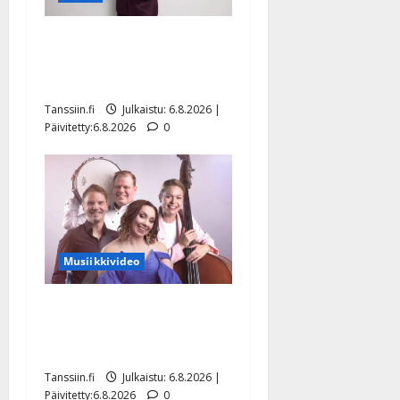
Tanssii tähtien kanssa -
julkkikset julki: Anna
Hanski liitää tv-parketilla
Tanssiin.fi
Julkaistu: 6.8.2026 |
Päivitetty:6.8.2026
0
Musiikkivideo
Sopiiko Edith Piaf
tanssilavalle? Pirttijoki
näyttää mallia – video
Tanssiin.fi
Julkaistu: 6.8.2026 |
Päivitetty:6.8.2026
0