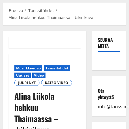
Etusivu
Tanssitähdet
Alina Liikola hehkuu Thaimaassa – bikinikuva
SEURAA
MEITÄ
Musiikkivideo
Tanssitähdet
Uutiset
Video
JUURI NYT
KATSO VIDEO
Ota
Alina Liikola
yhteyttä
hehkuu
info@tanssiin.f
Thaimaassa –