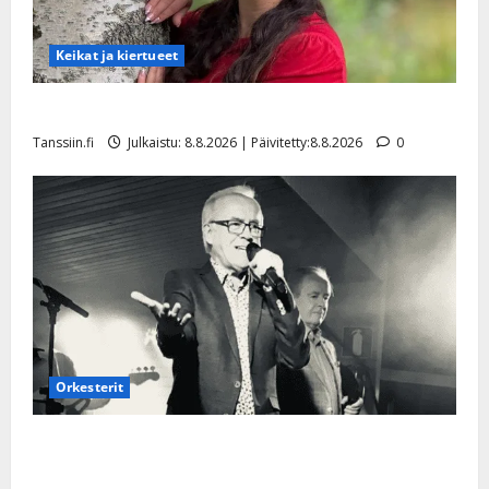
Keikat ja kiertueet
Tangokuningatar Raija Mäntyniemi: matka tyssäsi
Tanssiin.fi
Julkaistu: 8.8.2026 | Päivitetty:8.8.2026
0
Orkesterit
Matti Ruohonen viettää taas synttäreitään täydessä
hiljaisuudessa – tämä on tilanne nyt