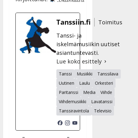
Tanssiin.fi
Toimitus
Tanssi- ja
iskelmämusiikin uutiset
asiantuntevasti.
Lue koko esittely
Tanssi
Musiikki
Tanssilava
Uutinen
Laulu
Orkesteri
Paritanssi
Media
Viihde
Viihdemusiikki
Lavatanssi
Tanssiravintola
Televisio