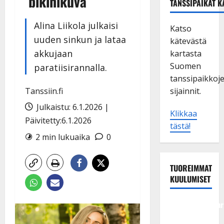
bikinikuva
TANSSIPAIKAT K
Alina Liikola julkaisi
Katso
uuden sinkun ja lataa
kätevästä
akkujaan
kartasta
Suomen
paratiisirannalla.
tanssipaikkoj
Tanssiin.fi
sijainnit.
Julkaistu: 6.1.2026 |
Klikkaa
Päivitetty:6.1.2026
tästä!
2 min lukuaika
0
TUOREIMMAT
KUULUMISET
Tangokuningatar
Raija