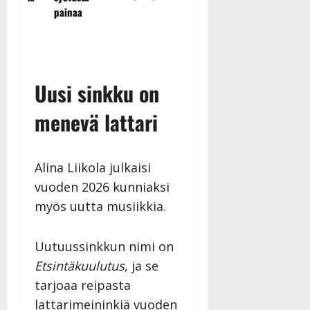
tv-parketilla
– video
painaa
t
Uusi sinkku on
menevä lattari
Alina Liikola julkaisi
vuoden 2026 kunniaksi
myös uutta musiikkia.
Uutuussinkkun nimi on
Etsintäkuulutus
, ja se
tarjoaa reipasta
lattarimeininkiä vuoden