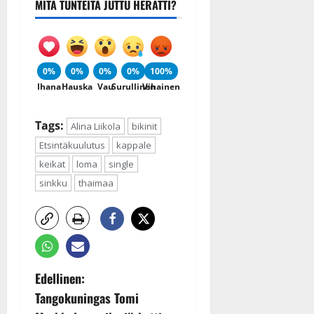
MITÄ TUNTEITA JUTTU HERÄTTI?
0%
0%
0%
0%
100%
Ihana
Hauska
Vau
Surullinen
Vihainen
Tags:
Alina Liikola
bikinit
Etsintäkuulutus
kappale
keikat
loma
single
sinkku
thaimaa
P
Edellinen:
Tangokuningas Tomi
o