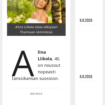
Mäntyniemi:
matka
tyssäsi
8.8.2026
Alina Liikola lataa akkujaan
Matti
Thaimaan lämmössä.
Ruohonen
A
viettää taas
synttäreitään
lina
täydessä
Liikola
, 40,
hiljaisuudessa
– tämä on
on noussut
tilanne nyt
nopeasti
8.8.2026
tanssikansan suosioon.
TTK-tähti
Anna
MAINOS
Hanski
rakastaa