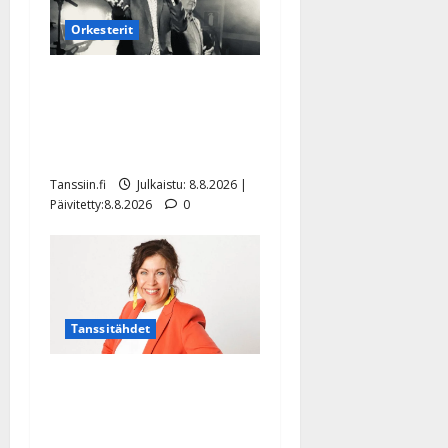
Orkesterit
Matti Ruohonen viettää taas
synttäreitään täydessä
hiljaisuudessa – tämä on
tilanne nyt
Tanssiin.fi
Julkaistu: 8.8.2026 |
Päivitetty:8.8.2026
0
Tanssitähdet
TTK-tähti Anna Hanski
rakastaa tanssia – suru
tyttären syövästä painaa