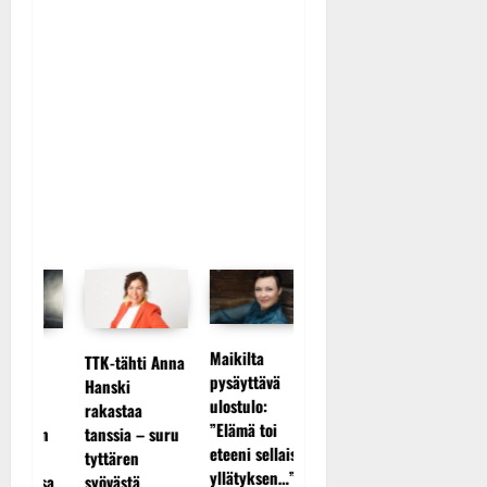
Maikilta
TTK-tähti Anna
Tanssii tähtien
Sopiiko 
pysäyttävä
Hanski
kanssa -
Piaf
ulostulo:
rakastaa
s
julkkikset
tanssilav
”Elämä toi
tanssia – suru
ään
julki: Anna
Pirttijok
eteeni sellaisen
tyttären
Hanski liitää
näyttää 
yllätyksen…”
syövästä
essa