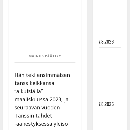
tanssia –
suru
tyttären
syövästä
painaa
7.8.2026
Maikilta
MAINOS PÄÄTTYY
pysäyttävä
ulostulo:
”Elämä toi
Hän teki ensimmäisen
eteeni
tanssikeikkansa
sellaisen
”aikuisiällä”
yllätyksen…”
maaliskuussa 2023, ja
7.8.2026
seuraavan vuoden
Tanssii
Tanssin tähdet
tähtien
-äänestyksessä yleisö
kanssa -