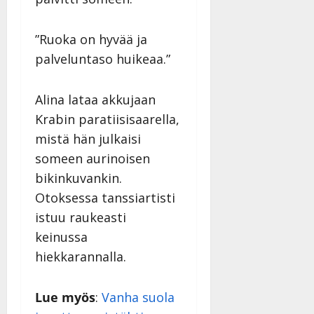
i
i
s
d
o
e
”Ruoka on hyvää ja
k
o
palveluntaso huikeaa.”
i
k
i
o
t
o
Alina lataa akkujaan
o
s
Krabin paratiisisaarella,
s
t
mistä hän julkaisi
e
Tanssiin.fi
someen aurinoisen
Tanssiin.fi
Julkaistu:
bikinkuvankin.
27.4.2025
Julkaistu:
Otoksessa tanssiartisti
|
17.8.2025
Päivitetty:27.4.2025
|
istuu raukeasti
Päivitetty:19.8.2025
keinussa
hiekkarannalla.
Lue myös
:
Vanha suola