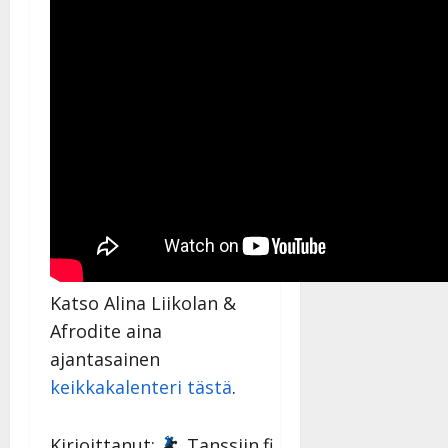
Katso Alina Liikolan &
Afrodite aina
ajantasainen
keikkakalenteri tästä
.
Kirjoittanut:
Tanssiin.fi