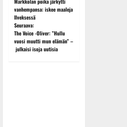
Markkolan poika järkytti
s
vanhempansa: iskee maaleja
Ilveksessä
t
Seuraava:
n
The Voice -Oliver: ”Hullu
vuosi muutti mun elämän” –
a
julkaisi isoja uutisia
v
i
g
a
t
i