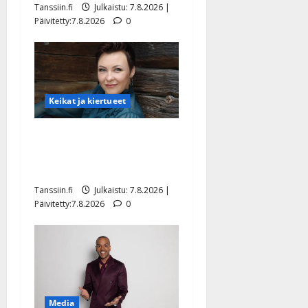
Tanssiin.fi
Julkaistu: 7.8.2026 |
Päivitetty:7.8.2026
0
Keikat ja kiertueet
Maikilta pysäyttävä
ulostulo: ”Elämä toi eteeni
sellaisen yllätyksen…”
Tanssiin.fi
Julkaistu: 7.8.2026 |
Päivitetty:7.8.2026
0
Media