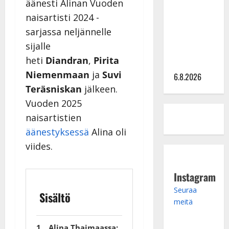
äänesti Alinan Vuoden
julkkikset
naisartisti 2024 -
julki: Anna
sarjassa neljännelle
Hanski
sijalle
liitää tv-
heti
Diandran
,
Pirita
parketilla
Niemenmaan
ja
Suvi
6.8.2026
Teräsniskan
jälkeen.
Vuoden 2025
naisartistien
äänestyksessä
Alina oli
viides.
Instagram
Seuraa
Sisältö
meitä
Alina Thaimaassa: