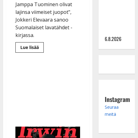
julkkikset
Jamppa Tuominen olivat
julki: Anna
lajinsa viimeiset juopot",
Hanski
Jokkeri Elevaara sanoo
liitää tv-
Suomalaiset lavatähdet -
parketilla
kirjassa.
6.8.2026
Lue
Lue lisää
lisää
aiheesta
Jouko
Elevaara
paljastaa
kirjassa:
”Puolet
artisteista
keikkaili
juovuksissa”
Instagram
Seuraa
meitä