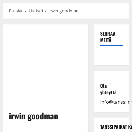
Etusivu
Uutiset
irwin goodman
SEURAA
MEITÄ
Ota
yhteyttä
info@tanssiin.f
irwin goodman
TANSSIPAIKAT K