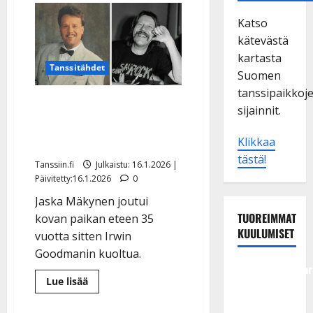
Katso
kätevästä
kartasta
Tanssitähdet
Suomen
tanssipaikkoj
Jaska Mäkyseltä
sijainnit.
pysäyttävä Irwin
Goodman -paljastus
Klikkaa
tästä!
Tanssiin.fi
Julkaistu: 16.1.2026 |
Päivitetty:16.1.2026
0
Jaska Mäkynen joutui
TUOREIMMAT
kovan paikan eteen 35
KUULUMISET
vuotta sitten Irwin
Goodmanin kuoltua.
Tangokuningatar
Lue
Lue lisää
Raija
lisää
aiheesta
Mäntyniemi:
Jaska