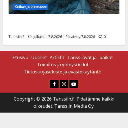
Keikat ja kiertueet
Maikilta pysäyttävä ulostulo: ”Elämä toi eteeni
sellaisen yllätyksen…”
Tanssiin.fi
Julkaistu: 7.8.2026 | Päivitetty:7.8.2026
0
Etusivu
Uutiset
Artistit
Tanssilavat ja -paikat
Toimitus ja yhteystiedot
Tietosuojaseloste ja evästekäytäntö
Faceboook
Instagram
Youtube
Copyright © 2026 Tanssiin.fi. Pidätämme kaikki
oikeudet. Tanssiin Media Oy.