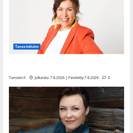
l
e
i
s
o
k
i
i
Tanssitähdet
t
o
TTK-tähti Anna Hanski rakastaa tanssia – suru
s
tyttären syövästä painaa
Tanssiin.fi
Tanssiin.fi
Julkaistu: 7.8.2026 | Päivitetty:7.8.2026
0
Julkaistu:
27.4.2025
|
Päivitetty: