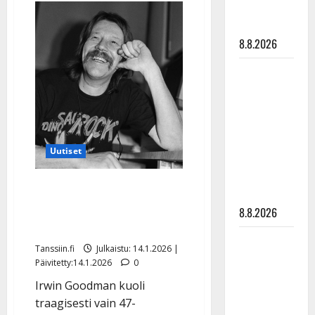
Mäkyseltä
matka
pysäyttävä
tyssäsi
Irwin
Goodman
8.8.2026
-
paljastus
Matti
Ruohonen
viettää taas
synttäreitään
täydessä
Uutiset
hiljaisuudessa
– tämä on
Irwin Goodman menehtyi
tilanne nyt
35 vuotta sitten – tältä
8.8.2026
näytti kuolinilmoitus
TTK-tähti
Tanssiin.fi
Julkaistu: 14.1.2026 |
Anna
Päivitetty:14.1.2026
0
Hanski
Irwin Goodman kuoli
rakastaa
traagisesti vain 47-
tanssia –