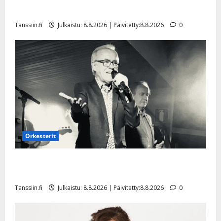
a
t
Päivitetty:
e
Tangokuningatar Raija Mäntyniemi: matka tyssäsi
n
r
o
Tanssiin.fi
Julkaistu: 8.8.2026 | Päivitetty:8.8.2026
0
t
i
k
i
…
o
n
”
o
a
s
Tanssiin.fi
h
t
ä
Julkaistu:
e
i
20.8.2025
Tanssiin.fi
t
|
Päivitetty:
ä
Julkaistu:
ä
17.8.2025
n
Orkesterit
|
–
Päivitetty:
D
Matti Ruohonen viettää taas synttäreitään täydessä
a
hiljaisuudessa – tämä on tilanne nyt
n
Tanssiin.fi
Julkaistu: 8.8.2026 | Päivitetty:8.8.2026
0
n
y
l