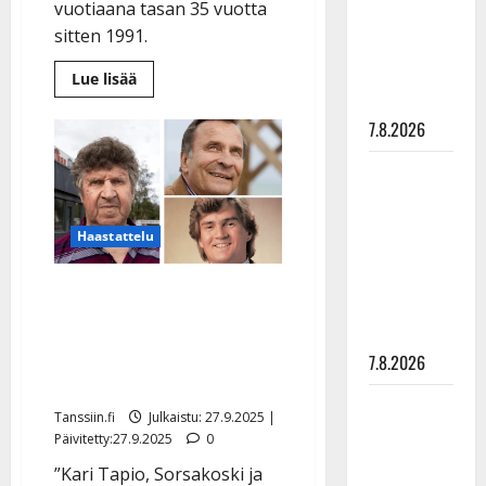
vuotiaana tasan 35 vuotta
suru
sitten 1991.
tyttären
syövästä
Lue
Lue lisää
lisää
painaa
aiheesta
Irwin
7.8.2026
Goodman
menehtyi
35
Maikilta
vuotta
pysäyttävä
sitten
–
ulostulo:
tältä
Haastattelu
näytti
”Elämä toi
kuolinilmoitus
eteeni
Jouko Elevaara paljastaa
sellaisen
kirjassa: ”Puolet
yllätyksen…”
artisteista keikkaili
7.8.2026
juovuksissa”
Tanssii
Tanssiin.fi
Julkaistu: 27.9.2025 |
tähtien
Päivitetty:27.9.2025
0
kanssa -
”Kari Tapio, Sorsakoski ja