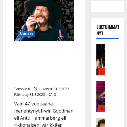
LUETUIMMAT
NYT
Uutiset
Musiikkiv
Irwin Goodman oli rooli,
H
joka vei koko miehen –
u
leski paljastaa totuuden
i
k
kansan rakastamasta
1
e
rentusta
a
Keikat ja 
I
Tanssiin.fi
Julkaistu: 31.8.2023 |
t
Päivitetty:31.8.2023
0
k
h
ä
y
Vain 47-vuotiaana
v
v
2
menehtynyt Irwin Goodman
ä
ä
eli Antti Hammarberg eli
s
Tanssitäh
s
rikkonaisen, värikkään
H
a