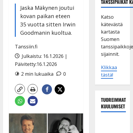
TANSSIPAIKAT K
Jaska Mäkynen joutui
kovan paikan eteen
Katso
35 vuotta sitten Irwin
kätevästä
kartasta
Goodmanin kuoltua.
Suomen
Tanssiin.fi
tanssipaikkoj
sijainnit.
Julkaistu: 16.1.2026 |
Päivitetty:16.1.2026
Klikkaa
2 min lukuaika
0
tästä!
TUOREIMMAT
KUULUMISET
Esko
Rahkonen