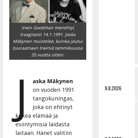
olisi
täyttänyt
90 vuotta –
Arto
Irwin Goodman menehtyi
Rahkonen
traagisesti 14.1.1991. Jaska
kävi
Mäkynen muistelee, kuinka joutui
tuuraamaan Irwiniä tammikuussa
haudalla ja
35 vuotta sitten.
kertoo
iskelmälegenda
J
viimeisistä
vuosista
aska Mäkynen
9.8.2026
on vuoden 1991
tangokuningas,
Tangokuningatar
joka on ehtinyt
Raija
kokea elämää ja
Mäntyniemi:
matka
esiintymisiä laidasta
tyssäsi
laitaan. Hänet valitiin