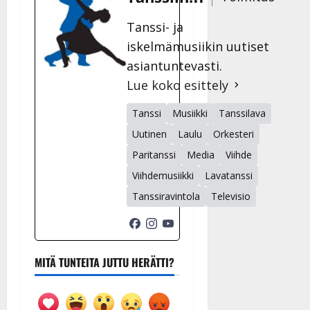
Tanssi- ja
iskelmämusiikin uutiset
asiantuntevasti.
Lue koko esittely
Tanssi
Musiikki
Tanssilava
Uutinen
Laulu
Orkesteri
Paritanssi
Media
Viihde
Viihdemusiikki
Lavatanssi
Tanssiravintola
Televisio
MITÄ TUNTEITA JUTTU HERÄTTI?