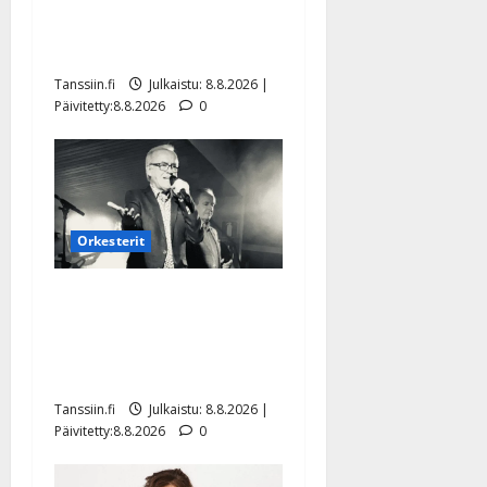
Tangokuningatar Raija
Mäntyniemi: matka tyssäsi
Tanssiin.fi
Julkaistu: 8.8.2026 |
Päivitetty:8.8.2026
0
Orkesterit
Matti Ruohonen viettää taas
synttäreitään täydessä
hiljaisuudessa – tämä on
tilanne nyt
Tanssiin.fi
Julkaistu: 8.8.2026 |
Päivitetty:8.8.2026
0