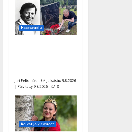
Haastattelu
Esko Rahkonen olisi
täyttänyt 90 vuotta – Arto
Rahkonen kävi haudalla ja
kertoo iskelmälegendan
viimeisistä vuosista
Jari Peltomäki
Julkaistu: 9.8.2026
| Päivitetty:9.8.2026
0
Keikat ja kiertueet