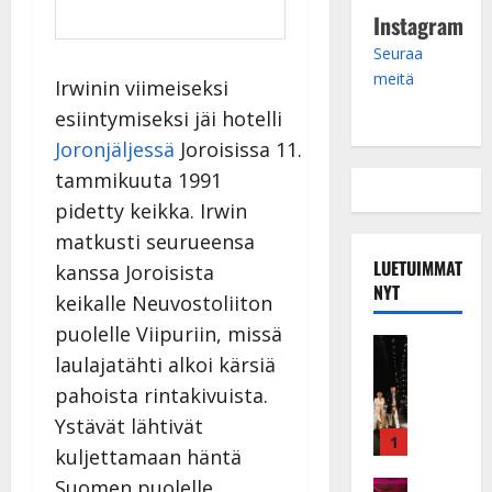
Instagram
Seuraa
meitä
Irwinin viimeiseksi
esiintymiseksi jäi hotelli
Joronjäljessä
Joroisissa 11.
tammikuuta 1991
pidetty keikka. Irwin
matkusti seurueensa
LUETUIMMAT
kanssa Joroisista
NYT
keikalle Neuvostoliiton
puolelle Viipuriin, missä
Musiikkiv
laulajatähti alkoi kärsiä
H
u
pahoista rintakivuista.
i
Ystävät lähtivät
k
1
kuljettamaan häntä
e
Suomen puolelle
a
Keikat ja 