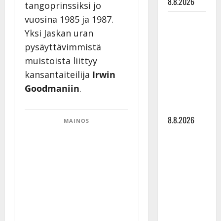
8.8.2026
tangoprinssiksi jo
vuosina 1985 ja 1987.
Matti
Yksi Jaskan uran
Ruohonen
viettää taas
pysäyttävimmistä
synttäreitään
muistoista liittyy
täydessä
kansantaiteilija
Irwin
hiljaisuudessa
Goodmaniin
.
– tämä on
tilanne nyt
8.8.2026
MAINOS
TTK-tähti
Anna
Hanski
rakastaa
tanssia –
suru
tyttären