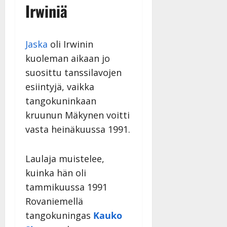
–
Päivitetty:
Irwiniä
D
a
n
Jaska
oli Irwinin
n
y
kuoleman aikaan jo
l
suosittu tanssilavojen
l
esiintyjä, vaikka
e
tangokuninkaan
i
s
kruunun Mäkynen voitti
o
vasta heinäkuussa 1991.
k
i
i
Laulaja muistelee,
t
kuinka hän oli
o
tammikuussa 1991
s
Rovaniemellä
Tanssiin.fi
tangokuningas
Kauko
Julkaistu: