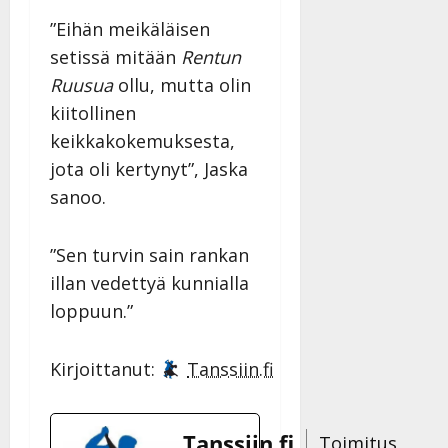
”Eihän meikäläisen
setissä mitään
Rentun
Ruusua
ollu, mutta olin
kiitollinen
keikkakokemuksesta,
jota oli kertynyt”, Jaska
sanoo.
”Sen turvin sain rankan
illan vedettyä kunnialla
loppuun.”
Kirjoittanut:
Tanssiin.fi
Tanssiin.fi
Toimitus