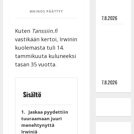
syövästä
painaa
MAINOS PÄÄTTYY
7.8.2026
Maikilta
Kuten
Tanssiin.fi
pysäyttävä
vastikään kertoi, Irwinin
ulostulo:
kuolemasta tuli 14.
”Elämä toi
tammikuuta kuluneeksi
eteeni
tasan 35 vuotta.
sellaisen
yllätyksen…”
7.8.2026
Sisältö
Jaskaa pyydettiin
tuuraamaan juuri
menehtynyttä
Irwiniä