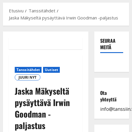
Etusivu
Tanssitähdet
Jaska Mäkyseltä pysäyttävä Irwin Goodman -paljastus
SEURAA
MEITÄ
Tanssitähdet
Uutiset
JUURI NYT
Jaska Mäkyseltä
Ota
yhteyttä
pysäyttävä Irwin
info@tanssiin.f
Goodman -
paljastus