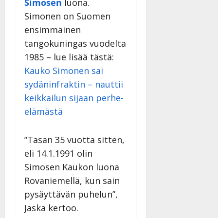
Simosen
luona.
27.4.2025
Simonen on Suomen
|
Päivitetty:
ensimmäinen
tangokuningas vuodelta
1985 – lue lisää tästä:
Kauko Simonen sai
sydäninfraktin – nauttii
keikkailun sijaan perhe-
elämästä
”Tasan 35 vuotta sitten,
eli 14.1.1991 olin
Simosen Kaukon luona
Rovaniemellä, kun sain
pysäyttävän puhelun”,
Jaska kertoo.