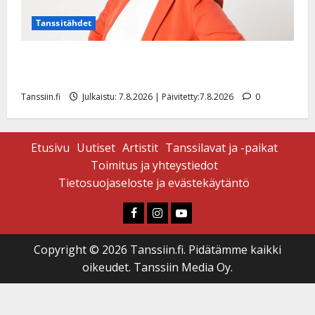
Tanssitähdet
TTK-tähti Anna Hanski rakastaa tanssia – suru
tyttären syövästä painaa
Tanssiin.fi
Julkaistu: 7.8.2026 | Päivitetty:7.8.2026
0
Etusivu
Uutiset
Artistit
Tanssilavat ja -paikat
Toimitus ja yhteystiedot
Tietosuojaseloste ja evästekäytäntö
Faceboook
Instagram
Youtube
Copyright © 2026 Tanssiin.fi. Pidätämme kaikki
oikeudet. Tanssiin Media Oy.