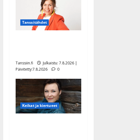
Tanssitähdet
TTK-tähti Anna Hanski
rakastaa tanssia – suru
tyttären syövästä painaa
Tanssiin.fi
Julkaistu: 7.8.2026 |
Päivitetty:7.8.2026
0
Keikat ja kiertueet
Maikilta pysäyttävä
ulostulo: ”Elämä toi eteeni
sellaisen yllätyksen…”