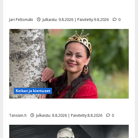
Rahkonen kävi haudalla ja kertoo iskelmälegendan
viimeisistä vuosista
Jari Peltomäki
Julkaistu: 9.8.2026 | Päivitetty:9.8.2026
0
Keikat ja kiertueet
Tangokuningatar Raija Mäntyniemi: matka tyssäsi
Tanssiin.fi
Julkaistu: 8.8.2026 | Päivitetty:8.8.2026
0