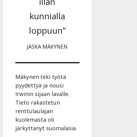
illan
kunnialla
loppuun”
JASKA MÄKYNEN
Mäkynen teki työtä
pyydettyä ja nousi
Irwinin sijaan lavalle.
Tieto rakastetun
renttulaulajan
kuolemasta oli
järkyttänyt suomalasia.