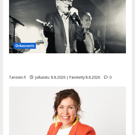
Orkesterit
Matti Ruohonen viettää taas synttäreitään täydessä
hiljaisuudessa – tämä on tilanne nyt
Tanssiin.fi
Julkaistu: 8.8.2026 | Päivitetty:8.8.2026
0