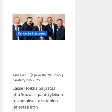
Keikat ja kiertueet
Souvarit juhlistaa 70
vuotta täyttävää Lasse
Hoikkaa jättikiertueella:
”Vielä tämä…”
Tanssiin.fi
Julkaistu: 29.5.2025 |
Päivitetty:29.5.2025
Lasse Hoikka paljastaa,
että Souvarit päätti yleisön
toivomuksesta sittenkin
järjestää ison