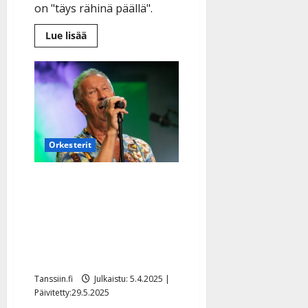
on "täys rähinä päällä".
Lue
Lue lisää
lisää
aiheesta
Simo
Silmu
kirjoitti
Kanarialla
rallin
Suomi-
turistista
–
Yölinnulta
Orkesterit
toivottu
konserttiuutinen
Lasse Hoikka täyttää 70:
juhlalevy ja
konserttikiertue – uusi
rakkauslaulu luo iloa ja
uskoa
Tanssiin.fi
Julkaistu: 5.4.2025 |
Päivitetty:29.5.2025