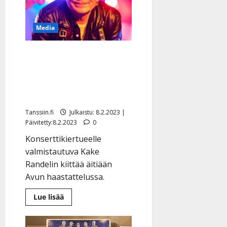
pettää,
mutta
laulu
sujuu”
Media
–
julkaisi
juhlatangon
Kake Randelin suree
Avussa tiestön kuntoa ja
antaisi miljoonansa
köyhille eläkeläisille
Tanssiin.fi
Julkaistu: 8.2.2023 |
Päivitetty:8.2.2023
0
Konserttikiertueelle
valmistautuva Kake
Randelin kiittää äitiään
Avun haastattelussa.
Lue
Lue lisää
lisää
aiheesta
Kake
Randelin