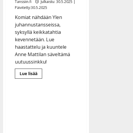
Tanssiin.fi
Julkaistu: 30.5.2025 |
Päivitetty:30.5.2025
Komiat nähdään Ylen
juhannustansseissa,
syksyllä keikkatahtia
kevennetään. Lue
haastattelu ja kuuntele
Anne Mattilan säveltämä
uutuussinkku!
Lue
Lue lisää
lisää
aiheesta
Komiat
takoo
täysillä
–
levy,
uusi
sinkku
ja
ensimmäinen
konserttikiertue:
”Iso
virstanpylväs”