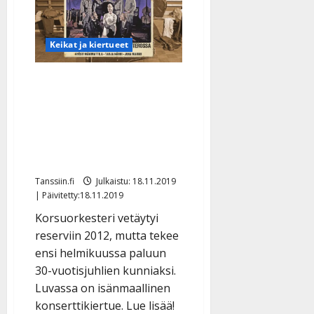
suree
Avussa
tiestön
kuntoa
Keikat ja kiertueet
ja
antaisi
miljoonansa
köyhille
Korsuorkesteri tekee
eläkeläisille
paluun –
juhlakonserttikiertue ensi
vuonna: ”Reservistä
kertausharjoituksiin”
Tanssiin.fi
Julkaistu: 18.11.2019
| Päivitetty:18.11.2019
Korsuorkesteri vetäytyi
reserviin 2012, mutta tekee
ensi helmikuussa paluun
30-vuotisjuhlien kunniaksi.
Luvassa on isänmaallinen
konserttikiertue. Lue lisää!