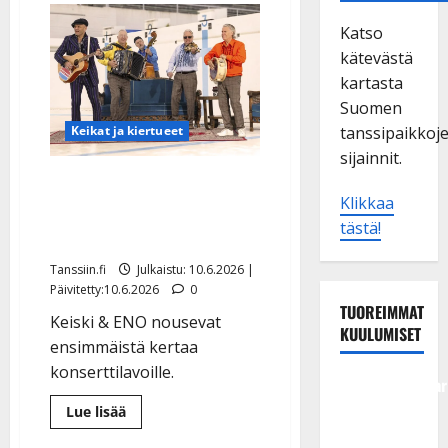
Katso
kätevästä
kartasta
Suomen
tanssipaikkoj
Keikat ja kiertueet
sijainnit.
Nyt se tapahtuu: Keiski &
Klikkaa
ENO tekevät toivotun
tästä!
konserttikiertueen
Tanssiin.fi
Julkaistu: 10.6.2026 |
Päivitetty:10.6.2026
0
TUOREIMMAT
Keiski & ENO nousevat
KUULUMISET
ensimmäistä kertaa
konserttilavoille.
Tangokuningatar
Raija
Lue
Lue lisää
lisää
Mäntyniemi:
aiheesta