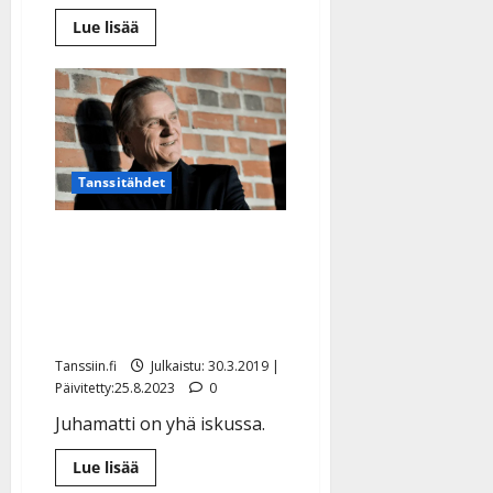
Lue
Lue lisää
lisää
aiheesta
Tarja
Lunnas
juhlistaa
uraansa
konserttikiertueella:
”30
vuotta
sitten
Tanssitähdet
jätin
ATK-
työni”
Juhamatti paljastaa:
”Tulossa urani
ensimmäinen
konserttikiertue ja kirja”
Tanssiin.fi
Julkaistu: 30.3.2019 |
Päivitetty:25.8.2023
0
Juhamatti on yhä iskussa.
Lue
Lue lisää
lisää