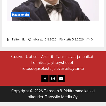
Haastattelu
Leif Lindeman levytti: ”Kuvaa osuvasti uraani
pikkupojasta näihin päiviin”
Jari Peltomäki
Julkaistu: 5.8.2026 | Päivitetty:5.8.2026
0
Etusivu
Uutiset
Artistit
Tanssilavat ja -paikat
Toimitus ja yhteystiedot
Tietosuojaseloste ja evästekäytäntö
Faceboook
Instagram
Youtube
Copyright © 2026 Tanssiin.fi. Pidätämme kaikki
oikeudet. Tanssiin Media Oy.