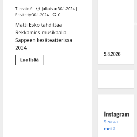
musikaalissa
Hallikainen,
50,
Tanssiin.fi
Julkaistu: 30.1.2024 |
liikuttuu
Päivitetty:30.1.2024
0
lapsenlapsistaan
Matti Esko tähdittää
– uusi laulu
Rekkamies-musikaalia
koskettaa
Sappeen kesäteatterissa
syvältä
2024.
5.8.2026
Lue
Lue lisää
lisää
aiheesta
Yllätys:
Matti
Esko,
76,
esittää
itse
pääroolin
elämästään
kertovassa
musikaalissa
Instagram
Seuraa
meitä