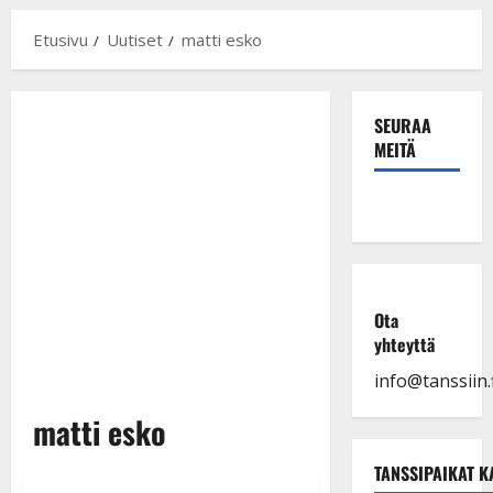
Etusivu
Uutiset
matti esko
SEURAA
MEITÄ
Ota
yhteyttä
info@tanssiin.f
matti esko
TANSSIPAIKAT K