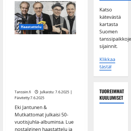
Katso
kätevästä
kartasta
Haastattelu
Suomen
tanssipaikkoj
Eki Jantunen paljastaa:
sijainnit.
miljoonahitti Jätkän
humpan tekeminen vaati
Klikkaa
250 markkaa ja 10 litraa
tästä!
sahtia – Riitta Väisänen
yllättää juhla-albumilla
TUOREIMMAT
Tanssiin.fi
Julkaistu: 7.6.2025 |
KUULUMISET
Päivitetty:7.6.2025
Eki Jantunen &
Maikilta
Mutkattomat julkaisi 50-
pysäyttävä
vuotisjuhla-albuminsa. Lue
ulostulo:
nostalginen haastattelu ja