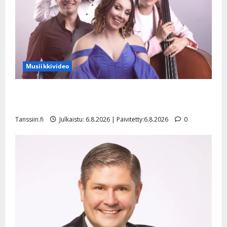
Musiikkivideo
Sopiiko Edith Piaf tanssilavalle? Pirttijoki näyttää
mallia – video
Tanssiin.fi
Julkaistu: 6.8.2026 | Päivitetty:6.8.2026
0