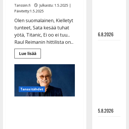
Pirttijoki
Tanssiin.fi
Julkaistu: 1.5.2025 |
Päivitetty:1.5.2025
näyttää
mallia –
Olen suomalainen, Kielletyt
video
tunteet, Sata kesää tuhat
6.8.2026
yötä, Titanic, Ei oo ei tuu...
Raul Reimanin hittilista on...
Leif
Lindeman
Lue
Lue lisää
lisää
levytti:
aiheesta
Raul
”Kuvaa
Reiman
eli
osuvasti
traagisen
uraani
elämän:
ehti
pikkupojasta
Tanssitähdet
sanoittaa
kymmeniä
näihin
klassikkohittejä
ennen
päiviin”
Yllätys: Matti Esko, 76,
itsemurhaansa
–
5.8.2026
esittää itse pääroolin
muistokonsertti
syksyllä
elämästään kertovassa
Jukka