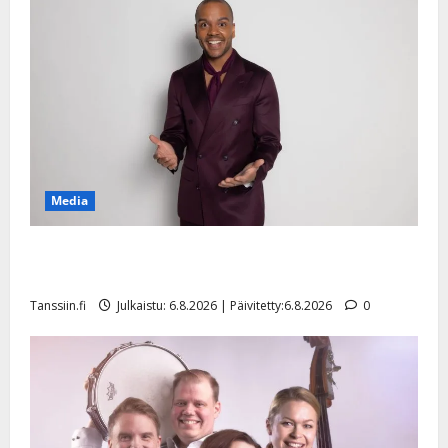
y
l
l
e
i
s
o
k
i
Media
i
t
Tanssii tähtien kanssa -julkkikset julki: Anna Hanski
o
s
liitää tv-parketilla
Tanssiin.fi
Tanssiin.fi
Julkaistu: 6.8.2026 | Päivitetty:6.8.2026
0
Julkaistu:
27.4.2025
|
Päivitetty: