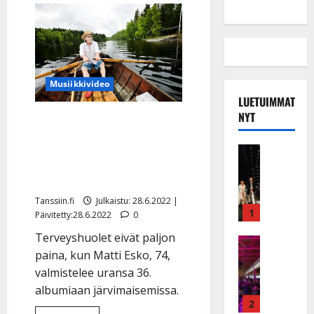
Musiikkivideo
LUETUIMMAT
NYT
Matti Esko levyttää
mökillään Puumalassa –
Musiikkiv
kuuntele Suomikantrin
H
legendan uutuus
u
i
Tanssiin.fi
Julkaistu: 28.6.2022 |
k
1
Päivitetty:28.6.2022
0
e
Terveyshuolet eivät paljon
a
Keikat ja 
paina, kun Matti Esko, 74,
I
t
k
valmistelee uransa 36.
h
ä
y
albumiaan järvimaisemissa.
v
v
2