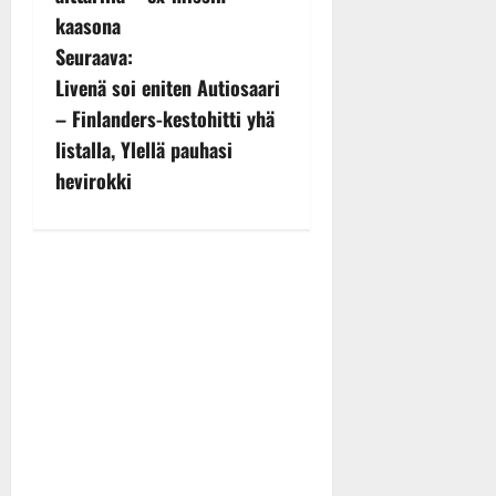
s
kaasona
t
Seuraava:
n
Livenä soi eniten Autiosaari
– Finlanders-kestohitti yhä
a
listalla, Ylellä pauhasi
v
hevirokki
i
g
a
t
i
o