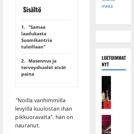
meitä
Sisältö
"Samaa
laadukasta
Suomikantria
tuloillaan"
LUETUIMMAT
Masennus ja
NYT
terveyshuolet eivät
paina
Musiikkiv
H
u
i
”Noilla vanhimmilla
k
1
levyillä kuulostan ihan
e
pikkuoravalta”, hän on
a
Keikat ja 
I
t
nauranut.
k
h