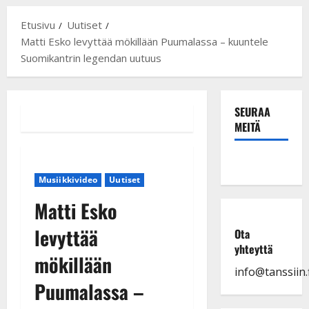
Etusivu
Uutiset
Matti Esko levyttää mökillään Puumalassa – kuuntele
Suomikantrin legendan uutuus
SEURAA
MEITÄ
Musiikkivideo
Uutiset
Matti Esko
levyttää
Ota
yhteyttä
mökillään
info@tanssiin.f
Puumalassa –