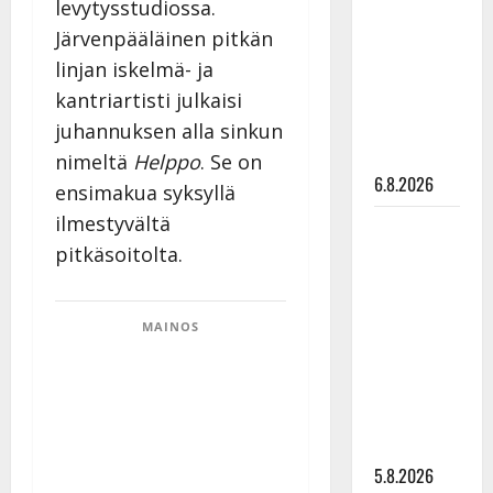
levytysstudiossa.
Edith Piaf
Järvenpääläinen pitkän
tanssilavalle?
linjan iskelmä- ja
Pirttijoki
kantriartisti julkaisi
näyttää
mallia –
juhannuksen alla sinkun
video
nimeltä
Helppo
. Se on
6.8.2026
ensimakua syksyllä
ilmestyvältä
Leif
pitkäsoitolta.
Lindeman
levytti:
”Kuvaa
MAINOS
osuvasti
uraani
pikkupojasta
näihin
päiviin”
5.8.2026