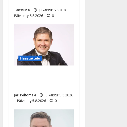
näyttää mallia – video
Tanssiin.fi
Julkaistu: 6.8.2026 |
Päivitetty:6.8.2026
0
Haastattelu
Leif Lindeman levytti:
”Kuvaa osuvasti uraani
pikkupojasta näihin päiviin”
Jari Peltomäki
Julkaistu: 5.8.2026
| Päivitetty:5.8.2026
0