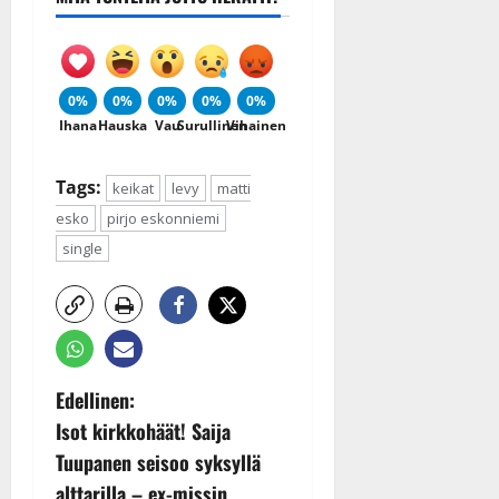
0%
0%
0%
0%
0%
Ihana
Hauska
Vau
Surullinen
Vihainen
Tags:
keikat
levy
matti
esko
pirjo eskonniemi
single
P
Edellinen:
Isot kirkkohäät! Saija
o
Tuupanen seisoo syksyllä
alttarilla – ex-missin