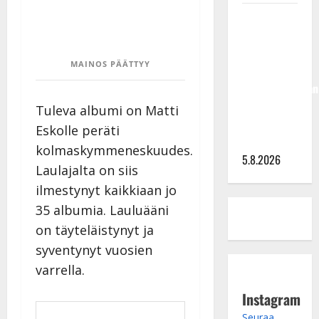
Jukka
Hallikainen,
50,
MAINOS PÄÄTTYY
liikuttuu
lapsenlapsistaan
– uusi laulu
Tuleva albumi on Matti
koskettaa
Eskolle peräti
syvältä
kolmaskymmeneskuudes.
5.8.2026
Laulajalta on siis
ilmestynyt kaikkiaan jo
35 albumia. Lauluääni
on täyteläistynyt ja
syventynyt vuosien
varrella.
Instagram
Seuraa