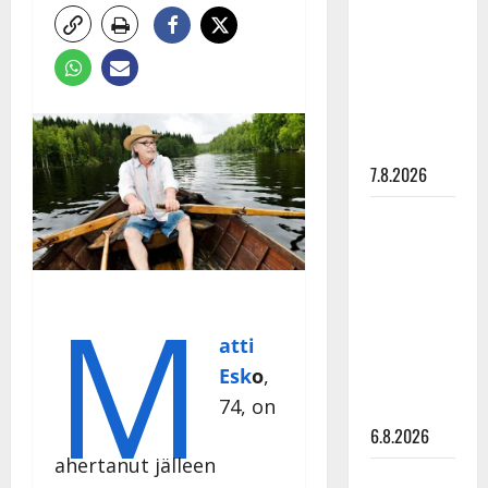
pysäyttävä
ulostulo:
”Elämä toi
eteeni
sellaisen
yllätyksen…”
7.8.2026
Tanssii
tähtien
kanssa -
M
julkkikset
julki: Anna
atti
Hanski
Esk
o
,
liitää tv-
74, on
parketilla
6.8.2026
ahertanut jälleen
Sopiiko