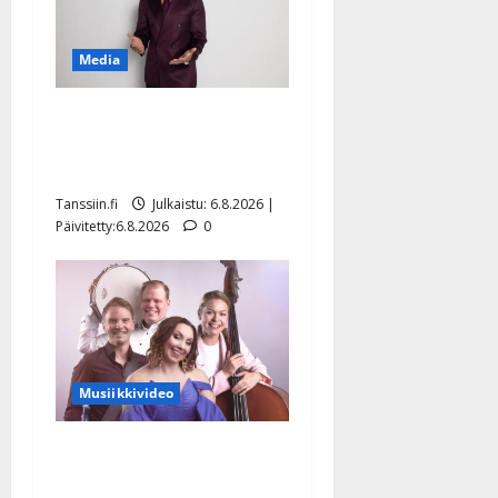
Media
Tanssii tähtien kanssa -
julkkikset julki: Anna
Hanski liitää tv-parketilla
Tanssiin.fi
Julkaistu: 6.8.2026 |
Päivitetty:6.8.2026
0
Musiikkivideo
Sopiiko Edith Piaf
tanssilavalle? Pirttijoki