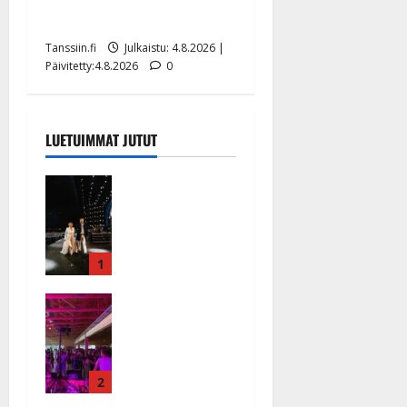
lääkäri: ”Vaakatasoon”
Tanssiin.fi
Julkaistu: 4.8.2026 |
Päivitetty:4.8.2026
0
LUETUIMMAT JUTUT
Huikeat
hyvästit!
Tommi
saatteli
Katri
1
Helenan
Ikävä
lavalta
sairauskohta
viimeisen
us: soittaja
kerran –
tuupertui
kuva- ja
kesken
2
videokooste
tanssikeikan