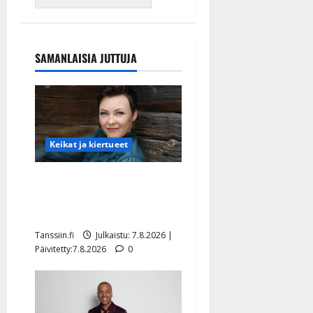
SAMANLAISIA JUTTUJA
Keikat ja kiertueet
Maikilta pysäyttävä
ulostulo: ”Elämä toi eteeni
sellaisen yllätyksen…”
Tanssiin.fi
Julkaistu: 7.8.2026 |
Päivitetty:7.8.2026
0