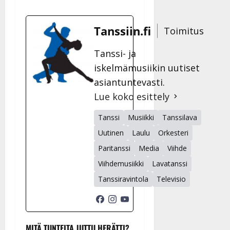
Tanssiin.fi
Toimitus
Tanssi- ja
iskelmämusiikin uutiset
asiantuntevasti.
Lue koko esittely
Tanssi
Musiikki
Tanssilava
Uutinen
Laulu
Orkesteri
Paritanssi
Media
Viihde
Viihdemusiikki
Lavatanssi
Tanssiravintola
Televisio
MITÄ TUNTEITA JUTTU HERÄTTI?