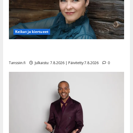
Keikat ja kiertueet
Maikilta pysäyttävä ulostulo: ”Elämä toi eteeni
sellaisen yllätyksen…”
Tanssiin.fi
Julkaistu: 7.8.2026 | Päivitetty:7.8.2026
0