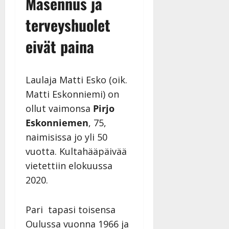
Masennus ja
n
terveyshuolet
n
y
eivät paina
l
l
e
i
Laulaja Matti Esko (oik.
s
Matti Eskonniemi) on
o
ollut vaimonsa
Pirjo
k
i
Eskonniemen
, 75,
i
naimisissa jo yli 50
t
vuotta. Kultahääpäivää
o
vietettiin elokuussa
s
2020.
Tanssiin.fi
Julkaistu:
Pari tapasi toisensa
27.4.2025
|
Oulussa vuonna 1966 ja