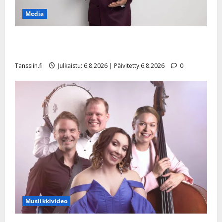
Media
Tanssii tähtien kanssa -julkkikset julki: Anna Hanski
liitää tv-parketilla
Tanssiin.fi
Julkaistu: 6.8.2026 | Päivitetty:6.8.2026
0
Musiikkivideo