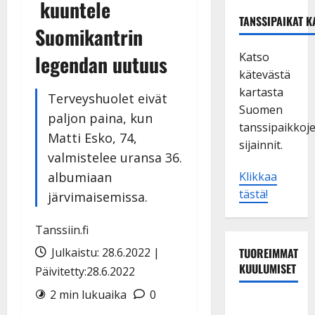
kuuntele
TANSSIPAIKAT K
Suomikantrin
Katso
legendan uutuus
kätevästä
kartasta
Terveyshuolet eivät
Suomen
paljon paina, kun
tanssipaikkoj
Matti Esko, 74,
sijainnit.
valmistelee uransa 36.
albumiaan
Klikkaa
tästä!
järvimaisemissa.
Tanssiin.fi
Julkaistu: 28.6.2022 |
TUOREIMMAT
KUULUMISET
Päivitetty:28.6.2022
2 min lukuaika
0
Maikilta