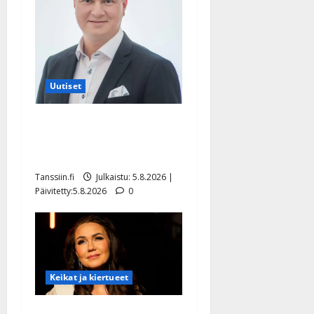
Uutiset
Jukka Hallikainen, 50,
liikuttuu lapsenlapsistaan –
uusi laulu koskettaa syvältä
Tanssiin.fi
Julkaistu: 5.8.2026 |
Päivitetty:5.8.2026
0
Keikat ja kiertueet
Saija Tuupanen ei toivu –