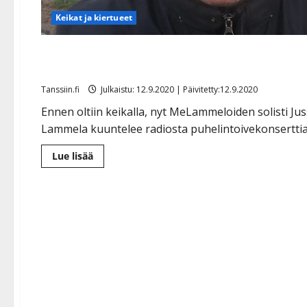
Keikat ja kiertueet
Jussi Lammela ihmettelee keikatonta viikonloppua:
”Lämmitän saunaa mökillä”
Tanssiin.fi
Julkaistu: 12.9.2020 | Päivitetty:12.9.2020
Ennen oltiin keikalla, nyt MeLammeloiden solisti Jus
Lammela kuuntelee radiosta puhelintoivekonserttia
Lue
Lue lisää
lisää
aiheesta
Jussi
Lammela
ihmettelee
keikatonta
viikonloppua:
”Lämmitän
saunaa
mökillä”