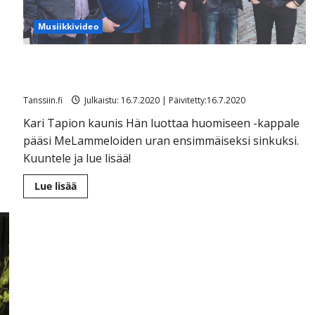
Musiikkivideo
Tässä se on: kuuntele MeLammeloiden historiallinen ja
kaunis ensilevytys
Tanssiin.fi
Julkaistu: 16.7.2020 | Päivitetty:16.7.2020
Kari Tapion kaunis Hän luottaa huomiseen -kappale
pääsi MeLammeloiden uran ensimmäiseksi sinkuksi.
Kuuntele ja lue lisää!
Lue
Lue lisää
lisää
aiheesta
Tässä
se
on:
kuuntele
MeLammeloiden
historiallinen
ja
kaunis
ensilevytys