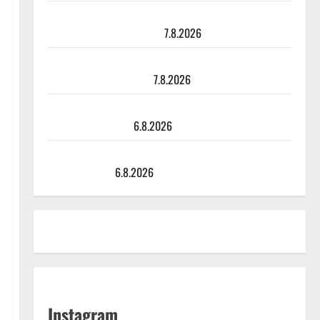
TTK-tähti Anna Hanski rakastaa tanssia – suru
tyttären syövästä painaa
7.8.2026
Maikilta pysäyttävä ulostulo: ”Elämä toi eteeni
sellaisen yllätyksen…”
7.8.2026
Tanssii tähtien kanssa -julkkikset julki: Anna Hanski
liitää tv-parketilla
6.8.2026
Sopiiko Edith Piaf tanssilavalle? Pirttijoki näyttää
mallia – video
6.8.2026
Instagram