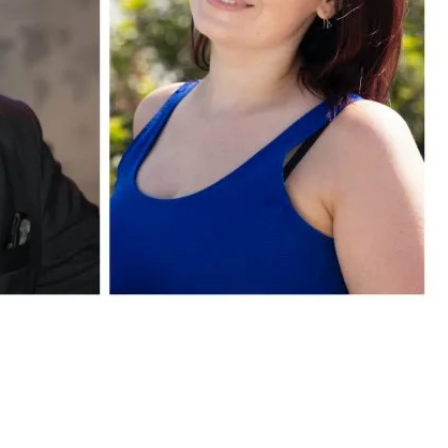
 – tv-nauhoitukset jatkuvat
, Antti, Maria…