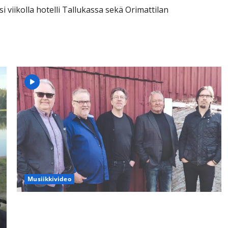
 viikolla hotelli Tallukassa sekä Orimattilan
Musiikkivideo
Muistojeni Bolero on MeLammelat -orkesterin uusin
single