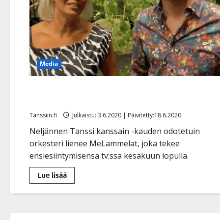
Media
Tanssi kanssain -ohjelma jatkuu juhannusaattona
studiojaksoilla – katso tähtilista
Tanssiin.fi
Julkaistu: 3.6.2020 | Päivitetty:18.6.2020
Neljännen Tanssi kanssain -kauden odotetuin
orkesteri lienee MeLammelat, joka tekee
ensiesiintymisensä tv:ssä kesäkuun lopulla.
Lue
Lue lisää
lisää
aiheesta
Tanssi
kanssain
-
ohjelma