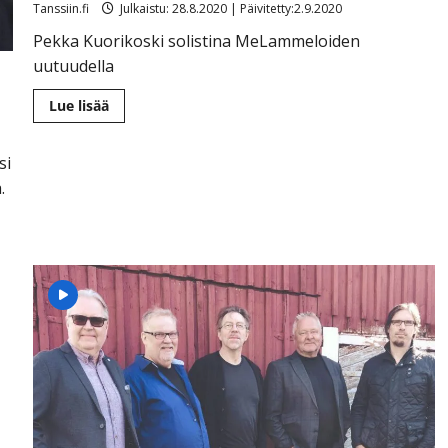
Tanssiin.fi
Julkaistu: 28.8.2020 | Päivitetty:2.9.2020
Pekka Kuorikoski solistina MeLammeloiden
uutuudella
Lue
Lue lisää
lisää
aiheesta
Muistojeni
Bolero
si
on
.
MeLammelat
-
orkesterin
uusin
single