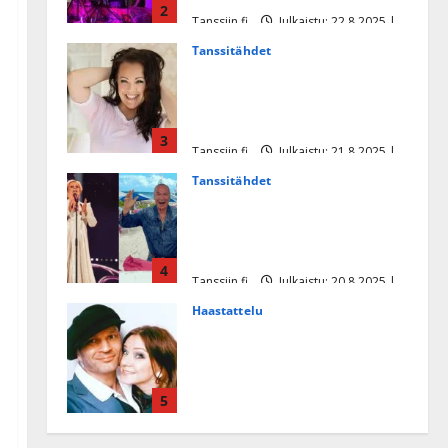
2
Tanssiin.fi
Julkaistu: 22.8.2025 |
Päivitetty:22.8.2025
Tanssitähdet
Heidi Pakarisen ja Mika
Pohjosen tytär kilpailee
missikisoissa
3
Tanssiin.fi
Julkaistu: 21.8.2025 |
Päivitetty:22.8.2025
Tanssitähdet
Tämä Ile Vainion runo Katri
Helenasta paisui hitiksi: ”Voi
tule Katri…”
4
Tanssiin.fi
Julkaistu: 20.8.2025 |
Päivitetty:22.8.2025
Haastattelu
Huikea rakkaustarina!
Dimitri Keiski ja Katja
juhlivat pian tinahäitään –
5
Dannylle iso kiitos
Tanssiin.fi
Julkaistu: 27.4.2025 |