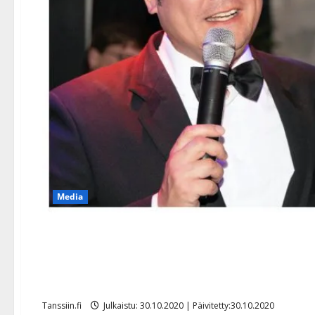
Media
Tanssi kanssain tulee taas
marraskuussa: Leif, Pirita
Tanssiin.fi
Julkaistu: 30.10.2020 | Päivitetty:30.10.2020