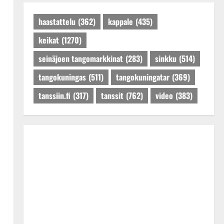
Päivitetty:27.4.2025
haastattelu
(362)
kappale
(435)
keikat
(1270)
seinäjoen tangomarkkinat
(283)
sinkku
(514)
tangokuningas
(511)
tangokuningatar
(369)
tanssiin.fi
(317)
tanssit
(762)
video
(383)