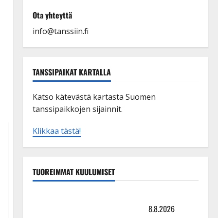
Ota yhteyttä
info@tanssiin.fi
TANSSIPAIKAT KARTALLA
Katso kätevästä kartasta Suomen
tanssipaikkojen sijainnit.
Klikkaa tästä!
TUOREIMMAT KUULUMISET
Matti Ruohonen viettää taas synttäreitään täydessä
hiljaisuudessa – tämä on tilanne nyt
8.8.2026