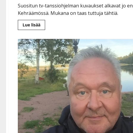
Suositun tv-tanssiohjelman kuvaukset alkavat jo ensi
Kehräämössä. Mukana on taas tuttuja tähtiä.
Lue
Lue lisää
lisää
aiheesta
Tanssi
kanssain
tulee
taas
–
tv-
nauhoitukset
jatkuvat
marraskuussa:
Leif,
Pirita,
Antti,
Maria…