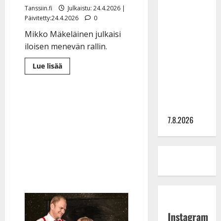
TTK-tähti
Tanssiin.fi
Julkaistu: 24.4.2026 |
Päivitetty:24.4.2026
0
Anna
Hanski
Mikko Mäkeläinen julkaisi
rakastaa
iloisen menevän rallin.
tanssia –
Lue
Lue lisää
suru
lisää
aiheesta
tyttären
Mikko
Mäkeläinen
syövästä
hauskuuttaa:
painaa
laulaa
rikkaan
7.8.2026
poikamiehen
ongelmasta
Instagram