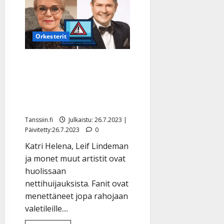
teki
levyn
Mikko-
isänsä
kanssa:
Orkesterit
”Välillä
pikkusiskot
tuli
Artistit vetoavat: älkää
häiritsemään”
lähettäkö rahaa
valetähdille –
somehuijaukset leviävät
Tanssiin.fi
Julkaistu: 26.7.2023 |
Päivitetty:26.7.2023
0
Katri Helena, Leif Lindeman
ja monet muut artistit ovat
huolissaan
nettihuijauksista. Fanit ovat
menettäneet jopa rahojaan
valetileille....