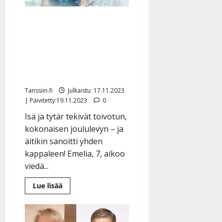
terapiaa”
Emelia, 7, Mäkeläinen teki
levyn Mikko-isänsä
kanssa: ”Välillä
pikkusiskot tuli
häiritsemään”
Tanssiin.fi
Julkaistu: 17.11.2023
| Päivitetty:19.11.2023
0
Isä ja tytär tekivät toivotun,
kokonaisen joululevyn – ja
äitikin sanoitti yhden
kappaleen! Emelia, 7, aikoo
viedä...
Lue
Lue lisää
lisää
aiheesta
Emelia,
7,
Mäkeläinen