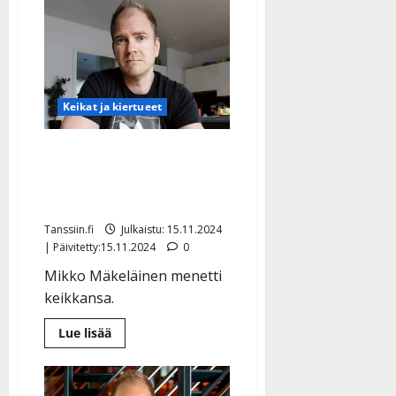
Mäkeläinen
a
viettää
n
25-
vuotisjuhlavuottaan
n
–
uusi
y
sinkku
l
julki
Kanarialla
l
Keikat ja kiertueet
e
i
Mikko Mäkeläinen
s
murheissaan: ”Ärsyttää,
o
harmittaa”
k
i
Tanssiin.fi
Julkaistu: 15.11.2024
i
| Päivitetty:15.11.2024
0
t
Mikko Mäkeläinen menetti
o
keikkansa.
s
Tanssiin.fi
Lue
Lue lisää
lisää
aiheesta
Julkaistu:
Mikko
27.4.2025
Mäkeläinen
murheissaan: