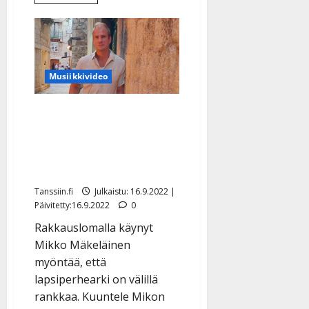
lisää
aiheesta
Mikko
Mäkeläinen
herkistyy
esiintyessään
Emelia-
tyttärensä,
Musiikkivideo
6,
kanssa:
”Saa
nähdä
Mikko Mäkeläinen karkasi
säästynkö
kyyneleiltä”
aikuisten lomalle –
julkaisi iskevän
rakkauslaulun
Tanssiin.fi
Julkaistu: 16.9.2022 |
Päivitetty:16.9.2022
0
Rakkauslomalla käynyt
Mikko Mäkeläinen
myöntää, että
lapsiperhearki on välillä
rankkaa. Kuuntele Mikon