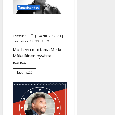
tytär,
6,
hurmasi
Tanssitähdet
ensimmäisellä
lavakeikallaan
Mikko Mäkeläisen suuri
suru – hautasi isänsä
Tanssiin.fi
Julkaistu: 7.7.2023 |
Päivitetty:7.7.2023
0
Murheen murtama Mikko
Mäkeläinen hyvästeli
isänsä.
Lue
Lue lisää
lisää
aiheesta
Mikko
Mäkeläisen
suuri
suru
–
hautasi
isänsä