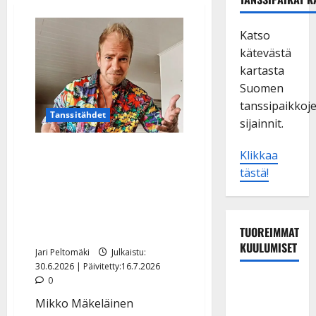
Katso
kätevästä
kartasta
Suomen
tanssipaikkoj
Tanssitähdet
sijainnit.
Mikko Mäkeläisen
Klikkaa
petossyyte hylättiin –
tästä!
jyrähtää nyt:
”Kohtuuttoman pitkä ja
raskas aika”
TUOREIMMAT
KUULUMISET
Jari Peltomäki
Julkaistu:
30.6.2026 | Päivitetty:16.7.2026
0
Tangokuningas
Aki Samuli
Mikko Mäkeläinen