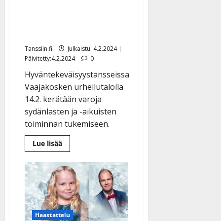
tanssittaa sydänvikaisten
lasten hyväksi: ”Tanssi on
parasta terapiaa”
Tanssiin.fi
Julkaistu: 4.2.2024 |
Päivitetty:4.2.2024
0
Hyväntekeväisyystansseissa
Vaajakosken urheilutalolla
14.2. kerätään varoja
sydänlasten ja -aikuisten
toiminnan tukemiseen.
Lue
Lue lisää
lisää
aiheesta
Mikko
Mäkeläinen
tanssittaa
sydänvikaisten
lasten
hyväksi:
”Tanssi
on
Haastattelu
parasta