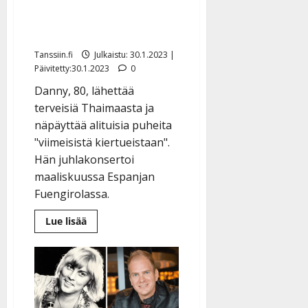
viimeiseen hengenvetooni
asti”
Tanssiin.fi
Julkaistu: 30.1.2023 |
Päivitetty:30.1.2023
0
Danny, 80, lähettää
terveisiä Thaimaasta ja
näpäyttää alituisia puheita
"viimeisistä kiertueistaan".
Hän juhlakonsertoi
maaliskuussa Espanjan
Fuengirolassa.
Lue
Lue lisää
lisää
aiheesta
Danny
tyrmää
puheet
lopettamisesta:
”Jatkan
musiikin
esittämistä