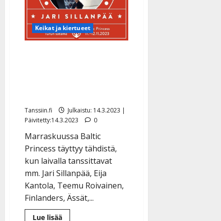
Keikat ja kiertueet
Jari Sillanpää yllättää
Iskelmä Risteilyllä –
huikea kattaus tähtiä
laivalla
Tanssiin.fi
Julkaistu: 14.3.2023 |
Päivitetty:14.3.2023
0
Marraskuussa Baltic
Princess täyttyy tähdistä,
kun laivalla tanssittavat
mm. Jari Sillanpää, Eija
Kantola, Teemu Roivainen,
Finlanders, Ässät,...
Lue
Lue lisää