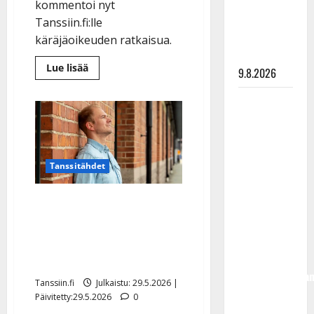
meni
kommentoi nyt
naimisiin –
Tanssiin.fi:lle
hääkuva
käräjäoikeuden ratkaisua.
julki
Lue
Lue lisää
9.8.2026
lisää
aiheesta
Mikko
Esko
Mäkeläisen
petossyyte
Rahkonen
hylättiin
olisi
–
jyrähtää
täyttänyt
nyt:
”Kohtuuttoman
Tanssitähdet
90 vuotta –
pitkä
ja
Arto
raskas
Uutta tietoa: Mikko
aika”
Rahkonen
Mäkeläistä epäillään
kävi
rikoksesta – tästä on
haudalla ja
kertoo
kyse
iskelmälegenda
Tanssiin.fi
Julkaistu: 29.5.2026 |
viimeisistä
Päivitetty:29.5.2026
0
vuosista