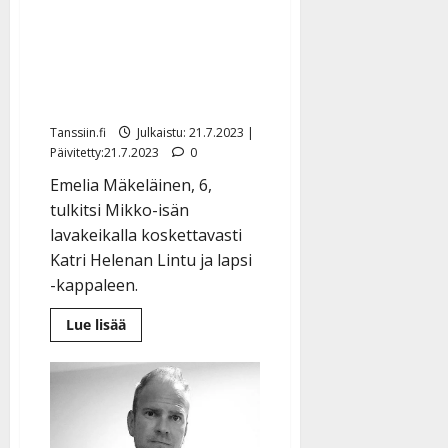
Mikko Mäkeläisen Emelia-
tytär, 6, hurmasi
ensimmäisellä
lavakeikallaan
Tanssiin.fi
Julkaistu: 21.7.2023 |
Päivitetty:21.7.2023
0
Emelia Mäkeläinen, 6,
tulkitsi Mikko-isän
lavakeikalla koskettavasti
Katri Helenan Lintu ja lapsi
-kappaleen.
Lue
Lue lisää
lisää
aiheesta
Kesän
söpöin
lauluvideo!
Mikko
Mäkeläisen
Emelia-