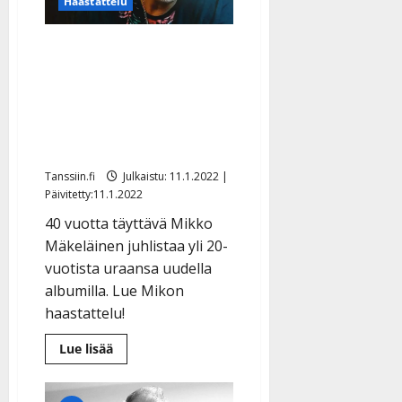
Haastattelu
Mikko Mäkeläinen nauttii
raittiista elämästään:
”Olen isänä ja puolisona
rakastavampi ja läsnä
olevampi”
Tanssiin.fi
Julkaistu: 11.1.2022 |
Päivitetty:11.1.2022
40 vuotta täyttävä Mikko
Mäkeläinen juhlistaa yli 20-
vuotista uraansa uudella
albumilla. Lue Mikon
haastattelu!
Lue
Lue lisää
lisää
aiheesta
Mikko
Mäkeläinen