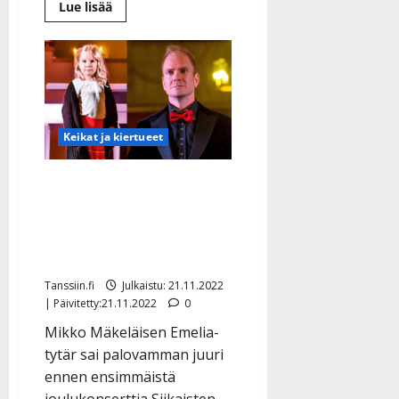
Lue
Lue lisää
lisää
aiheesta
Yllätys!
Mikko
Mäkeläinen
hyppää
Dannyn
saappaisiin
kesämusikaalissa:
”Suuri
Keikat ja kiertueet
kunnia”
Auts, pikku-Emelia, 6,
poltti kätensä ennen
ensikonserttia: ”Nyt
sattuu tosi paljon”
Tanssiin.fi
Julkaistu: 21.11.2022
| Päivitetty:21.11.2022
0
Mikko Mäkeläisen Emelia-
tytär sai palovamman juuri
ennen ensimmäistä
joulukonserttia Siikaisten