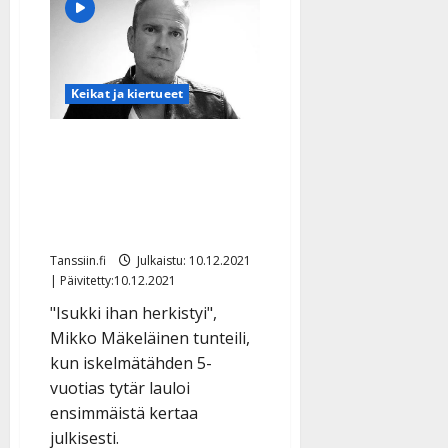
nauttii
raittiista
elämästään:
”Olen
isänä
ja
puolisona
Keikat ja kiertueet
rakastavampi
ja
läsnä
Ihana video: Mikko
olevampi”
Mäkeläinen laulaa 5-
vuotiaan tyttärensä
kanssa kirkossa
Tanssiin.fi
Julkaistu: 10.12.2021
| Päivitetty:10.12.2021
"Isukki ihan herkistyi",
Mikko Mäkeläinen tunteili,
kun iskelmätähden 5-
vuotias tytär lauloi
ensimmäistä kertaa
julkisesti.