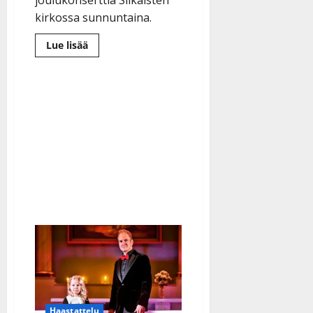
kirkossa sunnuntaina.
Lue
Lue lisää
lisää
aiheesta
Auts,
pikku-
Emelia,
6,
poltti
kätensä
ennen
ensikonserttia:
”Nyt
sattuu
tosi
paljon”
Haastattelu