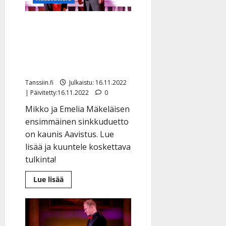
Itkuvaroitus! Isä-Mikko ja
tytär levyttivät Emelian,
6, lempijoululaulun –
tulkinta koskettaa
Tanssiin.fi
Julkaistu: 16.11.2022
| Päivitetty:16.11.2022
0
Mikko ja Emelia Mäkeläisen
ensimmäinen sinkkuduetto
on kaunis Aavistus. Lue
lisää ja kuuntele koskettava
tulkinta!
Lue
Lue lisää
lisää
aiheesta
Itkuvaroitus!
Isä-
Mikko
ja