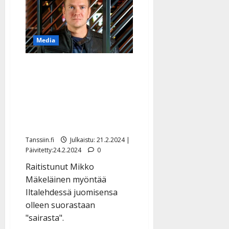
|
”Ärsyttää,
Päivitetty:
harmittaa”
Media
IL: Mikko Mäkeläinen
saattoi ryypätä viikon
putkeen – avovaimo
pakotti valitsemaan viinan
tai perheen välillä
Tanssiin.fi
Julkaistu: 21.2.2024 |
Päivitetty:24.2.2024
0
Raitistunut Mikko
Mäkeläinen myöntää
Iltalehdessä juomisensa
olleen suorastaan
"sairasta".