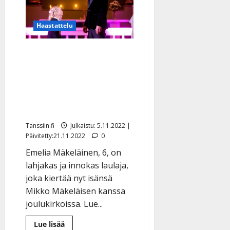
tytär
levyttivät
Emelian,
6,
Haastattelu
lempijoululaulun
–
tulkinta
Mikko Mäkeläinen
koskettaa
herkistyy esiintyessään
Emelia-tyttärensä, 6,
kanssa: ”Saa nähdä
säästynkö kyyneleiltä”
Tanssiin.fi
Julkaistu: 5.11.2022 |
Päivitetty:21.11.2022
0
Emelia Mäkeläinen, 6, on
lahjakas ja innokas laulaja,
joka kiertää nyt isänsä
Mikko Mäkeläisen kanssa
joulukirkoissa. Lue...
Lue
Lue lisää