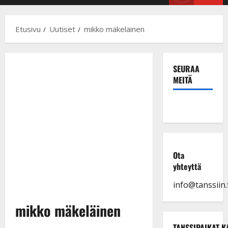
Menu
Etusivu
Uutiset
mikko mäkeläinen
SEURAA
MEITÄ
Ota
yhteyttä
info@tanssiin.f
mikko mäkeläinen
TANSSIPAIKAT K