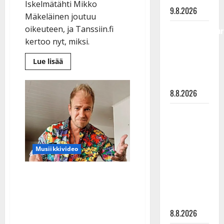
Iskelmätähti Mikko
9.8.2026
Mäkeläinen joutuu
oikeuteen, ja Tanssiin.fi
Tangokuningatar
kertoo nyt, miksi.
Raija
Mäntyniemi:
Lue
Lue lisää
matka
lisää
aiheesta
tyssäsi
Uutta
tietoa:
8.8.2026
Mikko
Mäkeläistä
epäillään
Matti
rikoksesta
–
Ruohonen
tästä
viettää taas
on
kyse
Musiikkivideo
synttäreitään
täydessä
Mikko Mäkeläinen
hiljaisuudessa
– tämä on
hauskuuttaa: laulaa
tilanne nyt
rikkaan poikamiehen
8.8.2026
ongelmasta