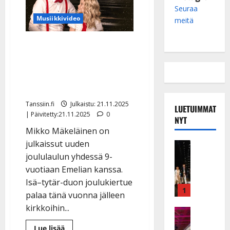
Seuraa
Musiikkivideo
meitä
Mikko Mäkeläinen levytti
Emelian, 9, kanssa uuden
joululaulun – isä ja tytär
koskettavat jälleen
Tanssiin.fi
Julkaistu: 21.11.2025
LUETUIMMAT
| Päivitetty:21.11.2025
0
NYT
Mikko Mäkeläinen on
julkaissut uuden
Musiikkiv
H
joululaulun yhdessä 9-
u
vuotiaan Emelian kanssa.
i
Isä–tytär-duon joulukiertue
k
1
palaa tänä vuonna jälleen
e
kirkkoihin...
a
Keikat ja 
I
t
Lue
Lue lisää