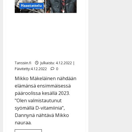
viimeiseen
Haastattelu
hengenvetooni
asti”
Yllätys! Mikko Mäkeläinen
hyppää Dannyn
saappaisiin
kesämusikaalissa: ”Suuri
kunnia”
Tanssiin.fi
Julkaistu: 4.12.2022 |
Päivitetty:4.12.2022
0
Mikko Mäkeläinen nähdään
elämänsä ensimmäisessä
pääroolissa kesällä 2023.
"Olen valmistautunut
syömällä D-vitamiinia",
Dannynä nähtävä Mikko
nauraa.