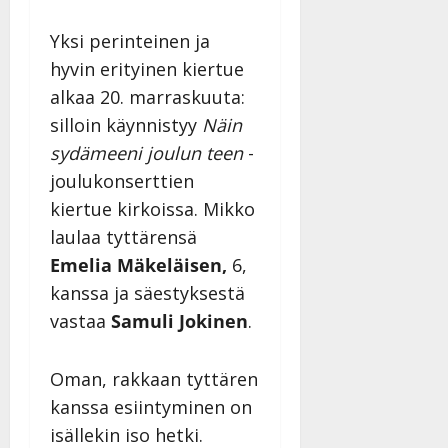
i
t
ä
-
v
u
Julkaistu:
j
Tanssiin.fi
Yksi perinteinen ja
a
l
21.8.2025
a
hyvin erityinen kiertue
t
e
|
v
Julkaistu:
p
Päivitetty:
K
alkaa 20. marraskuuta:
22.8.2025
i
i
a
|
d
silloin käynnistyy
Näin
a
t
Päivitetty:
e
sydämeeni joulun teen
-
n
r
o
t
joulukonserttien
i
k
i
…
kiertue kirkoissa. Mikko
o
n
”
o
laulaa tyttärensä
a
s
Tanssiin.fi
Emelia Mäkeläisen,
6,
h
t
ä
kanssa ja säestyksestä
Julkaistu:
e
i
20.8.2025
vastaa
Samuli Jokinen
.
Tanssiin.fi
t
|
Päivitetty:
ä
Julkaistu:
ä
Oman, rakkaan tyttären
17.8.2025
n
kanssa esiintyminen on
|
–
Päivitetty:
isällekin iso hetki.
D