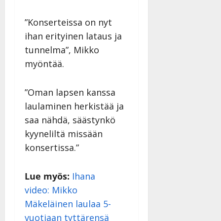
a
n
”Konserteissa on nyt
n
ihan erityinen lataus ja
y
tunnelma”, Mikko
l
l
myöntää.
e
i
”Oman lapsen kanssa
s
laulaminen herkistää ja
o
k
saa nähdä, säästynkö
i
kyyneliltä missään
i
konsertissa.”
t
o
s
Lue myös:
Ihana
Tanssiin.fi
video: Mikko
Mäkeläinen laulaa 5-
Julkaistu:
27.4.2025
vuotiaan tyttärensä