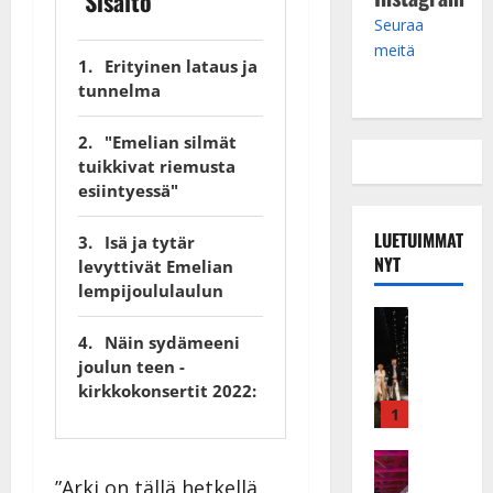
Sisältö
Seuraa
meitä
Erityinen lataus ja
tunnelma
"Emelian silmät
tuikkivat riemusta
esiintyessä"
LUETUIMMAT
Isä ja tytär
NYT
levyttivät Emelian
lempijoululaulun
Musiikkiv
H
Näin sydämeeni
u
joulun teen -
i
kirkkokonsertit 2022:
k
1
e
a
Keikat ja 
I
t
”Arki on tällä hetkellä