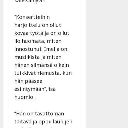
kanssa hyvin.
”Konsertteihin
harjoittelu on ollut
kovaa työtä ja on ollut
ilo huomata, miten
innostunut Emelia on
musiikista ja miten
hänen silmänsä oikein
tuikkivat riemusta, kun
hän pääsee
esiintymään”, isä
huomioi.
”Hän on tavattoman
taitava ja oppii laulujen