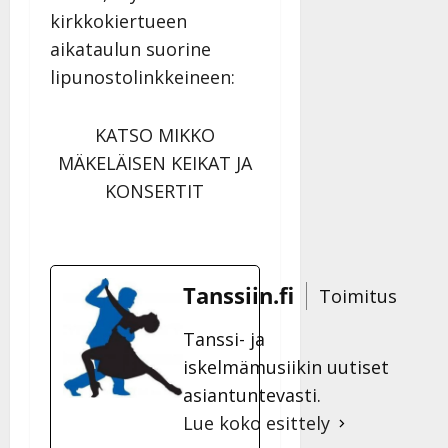
kirkkokiertueen
aikataulun suorine
lipunostolinkkeineen:
KATSO MIKKO
MÄKELÄISEN KEIKAT JA
KONSERTIT
Tanssiin.fi
Toimitus
Tanssi- ja
iskelmämusiikin uutiset
asiantuntevasti.
Lue koko esittely