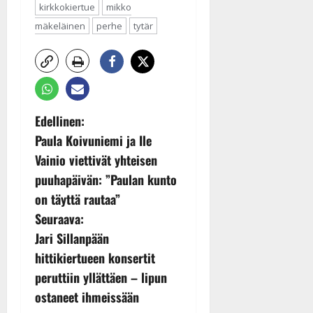
kirkkokiertue
mikko
mäkeläinen
perhe
tytär
P
Edellinen:
Paula Koivuniemi ja Ile
o
Vainio viettivät yhteisen
s
puuhapäivän: ”Paulan kunto
on täyttä rautaa”
t
Seuraava:
n
Jari Sillanpään
hittikiertueen konsertit
a
peruttiin yllättäen – lipun
v
ostaneet ihmeissään