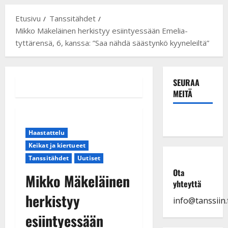
Etusivu
Tanssitähdet
Mikko Mäkeläinen herkistyy esiintyessään Emelia-
tyttärensä, 6, kanssa: ”Saa nähdä säästynkö kyyneleiltä”
SEURAA
MEITÄ
Haastattelu
Keikat ja kiertueet
Tanssitähdet
Uutiset
Ota
Mikko Mäkeläinen
yhteyttä
herkistyy
info@tanssiin.f
esiintyessään