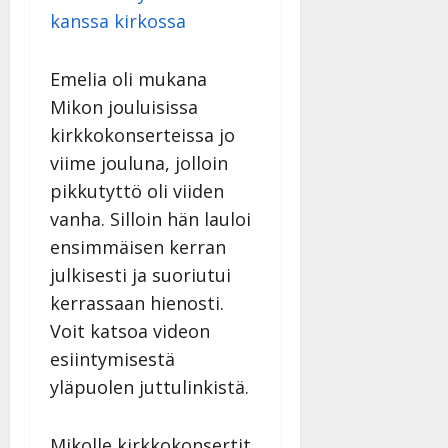
|
kanssa kirkossa
Päivitetty:
Emelia oli mukana
Mikon jouluisissa
kirkkokonserteissa jo
viime jouluna, jolloin
pikkutyttö oli viiden
vanha. Silloin hän lauloi
ensimmäisen kerran
julkisesti ja suoriutui
kerrassaan hienosti.
Voit katsoa videon
esiintymisestä
yläpuolen juttulinkistä.
Mikolle kirkkokonsertit