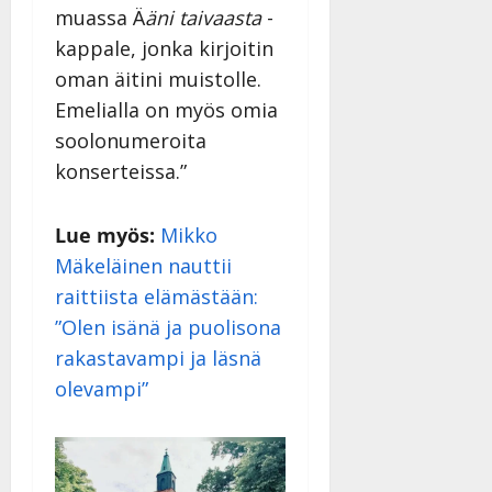
muassa Ä
äni taivaasta
-
kappale, jonka kirjoitin
oman äitini muistolle.
Emelialla on myös omia
soolonumeroita
konserteissa.”
Lue myös:
Mikko
Mäkeläin
e
n nauttii
raittiista elämästään:
”Olen isänä ja puolisona
rakastavampi ja läsnä
olevampi”