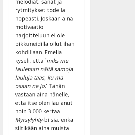
melodiat, sanat ja
rytmitykset todella
nopeasti. Joskaan aina
motivaatio
harjoitteluun ei ole
pikkuneidillä ollut ihan
kohdillaan. Emelia
kyseli, että ´
miks me
lauletaan näitä samoja
lauluja taas, ku mä
osaan ne jo.
’ Tähän
vastaan aina hänelle,
että itse olen laulanut
noin 3 000 kertaa
Myrsylyhty
-biisiä, enkä
siltikään aina muista