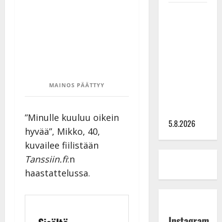
Leif
Lindeman
levytti:
”Kuvaa
osuvasti
uraani
pikkupojasta
MAINOS PÄÄTTYY
näihin
päiviin”
”Minulle kuuluu oikein
5.8.2026
hyvää”, Mikko, 40,
kuvailee fiilistään
Tanssiin.fi
:n
haastattelussa.
Instagram