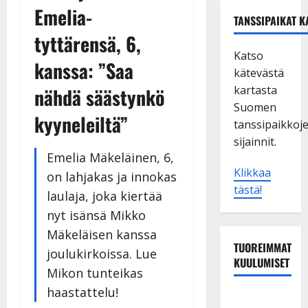
Emelia-
TANSSIPAIKAT K
tyttärensä, 6,
Katso
kanssa: ”Saa
kätevästä
kartasta
nähdä säästynkö
Suomen
kyyneleiltä”
tanssipaikkoj
sijainnit.
Emelia Mäkeläinen, 6,
Klikkaa
on lahjakas ja innokas
tästä!
laulaja, joka kiertää
nyt isänsä Mikko
Mäkeläisen kanssa
TUOREIMMAT
joulukirkoissa. Lue
KUULUMISET
Mikon tunteikas
haastattelu!
TTK-tähti