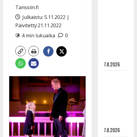
Anna
Tanssiin.fi
Hanski
Julkaistu: 5.11.2022 |
rakastaa
Päivitetty:21.11.2022
tanssia –
suru
4 min lukuaika
0
tyttären
syövästä
painaa
7.8.2026
Maikilta
pysäyttävä
ulostulo:
”Elämä toi
eteeni
sellaisen
yllätyksen…”
7.8.2026