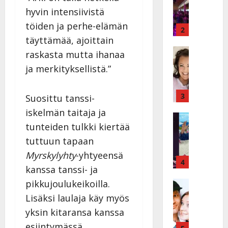
k
h
hyvin intensiivistä
ä
y
töiden ja perhe-elämän
v
v
2
ä
täyttämää, ajoittain
ä
s
Tanssitäh
s
raskasta mutta ihanaa
H
a
t
ja merkityksellistä.”
e
i
i
i
r
t
d
a
3
!
Suosittu tanssi-
i
u
T
iskelmän taitaja ja
P
Tanssitäh
s
o
tunteiden tulkki kiertää
T
a
k
m
ä
k
o
tuttuun tapaan
m
m
a
h
i
Myrskylyhty
-yhtyeensä
ä
r
4
t
s
kanssa tanssi- ja
I
i
a
a
l
pikkujoulukeikoilla.
Haastatte
s
u
a
H
e
e
s
t
Lisäksi laulaja käy myös
u
V
n
:
t
yksin kitaransa kanssa
i
a
j
s
e
esiintymässä.
k