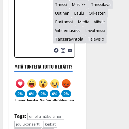
Tanssi
Musiikki
Tanssilava
Uutinen
Laulu
Orkesteri
Paritanssi
Media
Viihde
Viihdemusiikki
Lavatanssi
Tanssiravintola
Televisio
MITÄ TUNTEITA JUTTU HERÄTTI?
0%
0%
0%
0%
0%
Ihana
Hauska
Vau
Surullinen
Vihainen
Tags:
emelia mäkeläinen
joulukonsertti
keikat