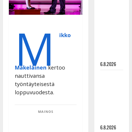
Tanssii
tähtien
kanssa -
M
julkkikset
julki: Anna
ikko
Hanski
liitää tv-
parketilla
6.8.2026
Mäkeläinen
kertoo
Sopiiko
nauttivansa
Edith Piaf
työntäyteisestä
tanssilavalle?
loppuvuodesta.
Pirttijoki
näyttää
mallia –
MAINOS
video
6.8.2026