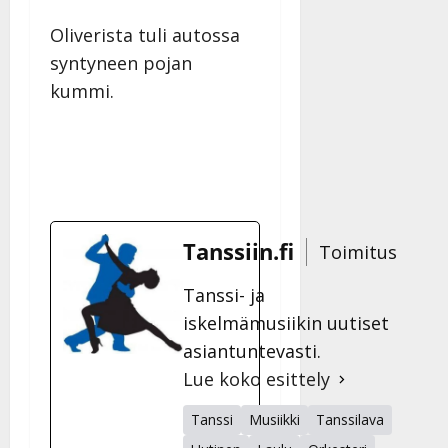
Oliverista tuli autossa
syntyneen pojan
kummi.
Tanssiin.fi
Toimitus
Tanssi- ja
iskelmämusiikin uutiset
asiantuntevasti.
Lue koko esittely
Tanssi
Musiikki
Tanssilava