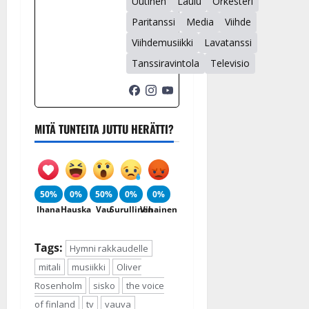
Uutinen
Laulu
Orkesteri
Paritanssi
Media
Viihde
Viihdemusiikki
Lavatanssi
Tanssiravintola
Televisio
MITÄ TUNTEITA JUTTU HERÄTTI?
50%
0%
50%
0%
0%
Ihana
Hauska
Vau
Surullinen
Vihainen
Tags:
Hymni rakkaudelle
mitali
musiikki
Oliver
Rosenholm
sisko
the voice
of finland
tv
vauva