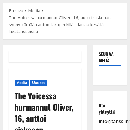
Etusivu
Media
The Voicessa hurmannut Oliver, 16, auttoi siskoaan
synnyttämään auton takapenkillä – laulaa kesällä
lavatansseissa
SEURAA
MEITÄ
Media
Uutiset
The Voicessa
hurmannut Oliver,
Ota
yhteyttä
16, auttoi
info@tanssiin.f
siskoaan