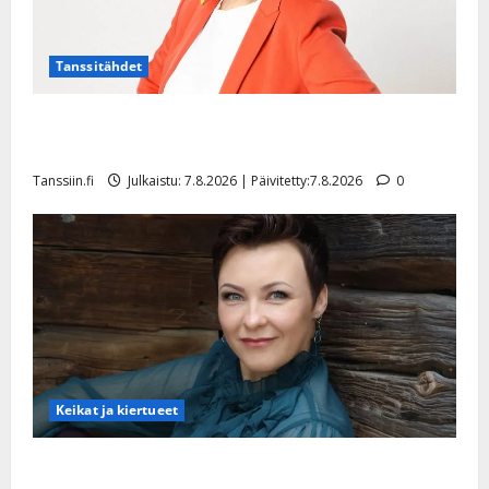
Tanssitähdet
TTK-tähti Anna Hanski rakastaa tanssia – suru
tyttären syövästä painaa
Tanssiin.fi
Julkaistu: 7.8.2026 | Päivitetty:7.8.2026
0
Keikat ja kiertueet
Maikilta pysäyttävä ulostulo: ”Elämä toi eteeni