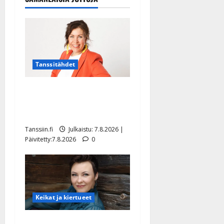
Tanssitähdet
TTK-tähti Anna Hanski
rakastaa tanssia – suru
tyttären syövästä painaa
Tanssiin.fi
Julkaistu: 7.8.2026 |
Päivitetty:7.8.2026
0
Keikat ja kiertueet
Maikilta pysäyttävä