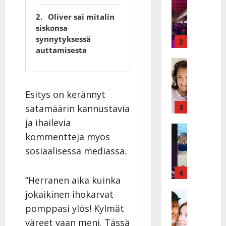
I
t
Oliver sai mitalin
k
h
siskonsa
ä
y
synnytyksessä
v
v
2
auttamisesta
ä
ä
s
Tanssitäh
s
H
a
t
e
i
i
Esitys on kerännyt
i
r
t
d
a
satamäärin kannustavia
3
!
i
u
T
ja ihailevia
P
Tanssitäh
s
o
kommentteja myös
T
a
k
m
ä
sosiaalisessa mediassa.
k
o
m
m
a
h
i
ä
r
4
t
s
”Herranen aika kuinka
I
i
a
a
jokaikinen ihokarvat
l
Haastatte
s
u
a
H
e
e
s
pomppasi ylös! Kylmät
t
u
V
n
:
t
väreet vaan meni. Tässä