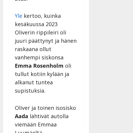
Yle
kertoo, kuinka
kesäkuussa 2023
Oliverin rippileiri oli
juuri päättynyt ja hänen
raskaana ollut
vanhempi siskonsa
Emma Rosenholm
oli
tullut kotiin kylään ja
alkanut tuntea
supistuksia.
Oliver ja toinen isosisko
Aada
lähtivät autolla
viemään Emmaa
Luumäeltä