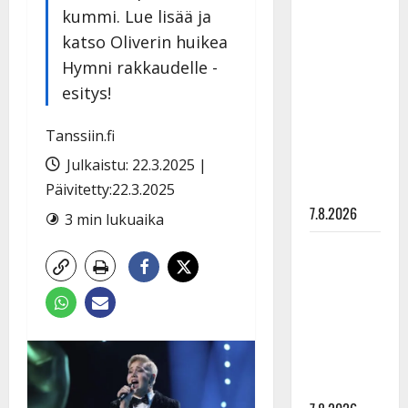
TTK-tähti
kummi. Lue lisää ja
Anna
katso Oliverin huikea
Hanski
Hymni rakkaudelle -
rakastaa
esitys!
tanssia –
suru
Tanssiin.fi
tyttären
Julkaistu: 22.3.2025 |
syövästä
Päivitetty:22.3.2025
painaa
7.8.2026
3 min lukuaika
Maikilta
pysäyttävä
ulostulo:
”Elämä toi
eteeni
sellaisen
yllätyksen…”