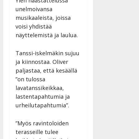
Ylen haastattelussa
Päivitetty:
D
unelmoivansa
a
musikaaleista, joissa
n
voisi yhdistää
n
y
näyttelemistä ja laulua.
l
l
Tanssi-iskelmäkin sujuu
e
i
ja kiinnostaa. Oliver
s
paljastaa, että kesäällä
o
”on tulossa
k
lavatanssikeikkaa,
i
i
lastentapahtumia ja
t
urheilutapahtumia”.
o
s
”Myös ravintoloiden
Tanssiin.fi
terasseille tulee
Julkaistu: