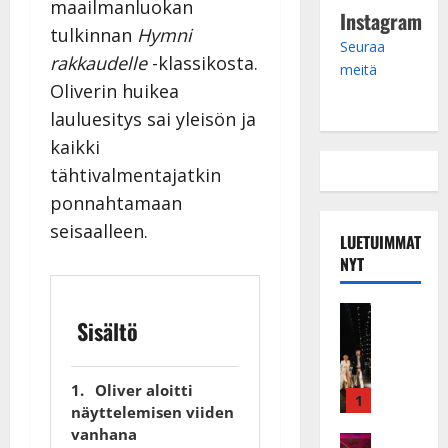
maailmanluokan
Instagram
tulkinnan
Hymni
Seuraa
rakkaudelle
-klassikosta.
meitä
Oliverin huikea
lauluesitys sai yleisön ja
kaikki
tähtivalmentajatkin
ponnahtamaan
seisaalleen.
LUETUIMMAT
NYT
Musiikkiv
Sisältö
H
u
i
Oliver aloitti
k
1
näyttelemisen viiden
e
vanhana
a
Keikat ja 