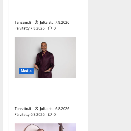
ulostulo: ”Elämä toi eteeni
sellaisen yllätyksen…”
Tanssiin.fi
Julkaistu: 7.8.2026 |
Päivitetty:7.8.2026
0
Media
Tanssii tähtien kanssa -
julkkikset julki: Anna
Hanski liitää tv-parketilla
Tanssiin.fi
Julkaistu: 6.8.2026 |
Päivitetty:6.8.2026
0