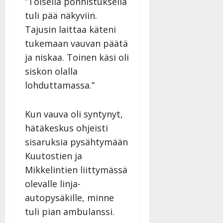
”Toisella ponnistuksella
tuli pää näkyviin.
Tajusin laittaa käteni
tukemaan vauvan päätä
ja niskaa. Toinen käsi oli
siskon olalla
lohduttamassa.”
Kun vauva oli syntynyt,
hätäkeskus ohjeisti
sisaruksia pysähtymään
Kuutostien ja
Mikkelintien liittymässä
olevalle linja-
autopysäkille, minne
tuli pian ambulanssi.