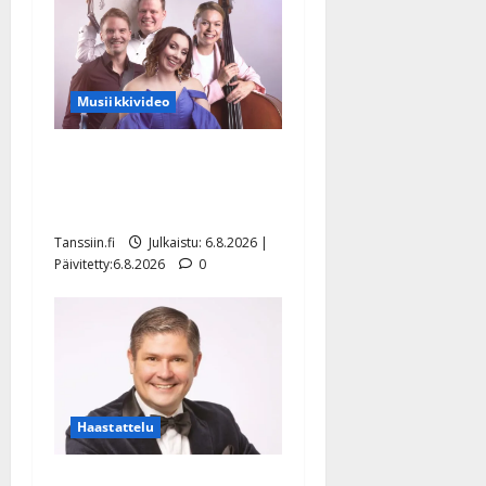
Musiikkivideo
Sopiiko Edith Piaf
tanssilavalle? Pirttijoki
näyttää mallia – video
Tanssiin.fi
Julkaistu: 6.8.2026 |
Päivitetty:6.8.2026
0
Haastattelu
Leif Lindeman levytti: