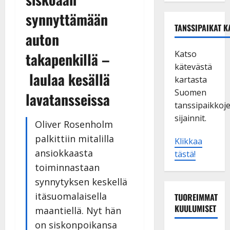
synnyttämään
TANSSIPAIKAT K
auton
Katso
takapenkillä –
kätevästä
laulaa kesällä
kartasta
Suomen
lavatansseissa
tanssipaikkoj
sijainnit.
Oliver Rosenholm
palkittiin mitalilla
Klikkaa
ansiokkaasta
tästä!
toiminnastaan
synnytyksen keskellä
itäsuomalaisella
TUOREIMMAT
KUULUMISET
maantiellä. Nyt hän
on siskonpoikansa