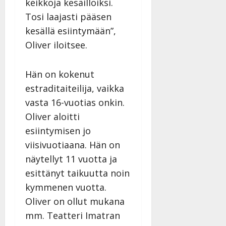
keikkoja kesäilloiksi.
27.4.2025
Tosi laajasti pääsen
|
Päivitetty:
kesällä esiintymään”,
Oliver iloitsee.
Hän on kokenut
estraditaiteilija, vaikka
vasta 16-vuotias onkin.
Oliver aloitti
esiintymisen jo
viisivuotiaana. Hän on
näytellyt 11 vuotta ja
esittänyt taikuutta noin
kymmenen vuotta.
Oliver on ollut mukana
mm. Teatteri Imatran