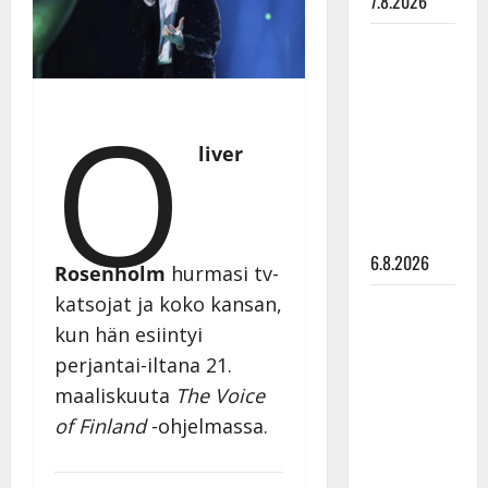
7.8.2026
Tanssii
tähtien
kanssa -
O
julkkikset
julki: Anna
liver
Hanski
liitää tv-
parketilla
6.8.2026
Rosenholm
hurmasi tv-
katsojat ja koko kansan,
Sopiiko
Edith Piaf
kun hän esiintyi
tanssilavalle?
perjantai-iltana 21.
Pirttijoki
maaliskuuta
The Voice
näyttää
of Finland
-ohjelmassa.
mallia –
video