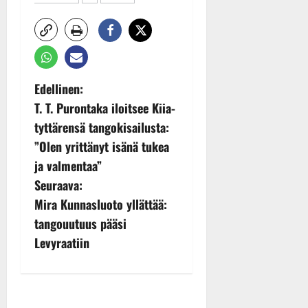
P
Edellinen:
T. T. Purontaka iloitsee Kiia-
o
tyttärensä tangokisailusta:
s
”Olen yrittänyt isänä tukea
ja valmentaa”
t
Seuraava:
n
Mira Kunnasluoto yllättää:
tangouutuus pääsi
a
Levyraatiin
v
i