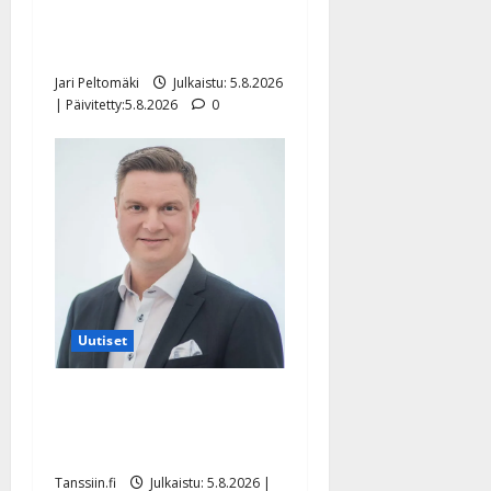
”Kuvaa osuvasti uraani
pikkupojasta näihin päiviin”
Jari Peltomäki
Julkaistu: 5.8.2026
| Päivitetty:5.8.2026
0
Uutiset
Jukka Hallikainen, 50,
liikuttuu lapsenlapsistaan –
uusi laulu koskettaa syvältä
Tanssiin.fi
Julkaistu: 5.8.2026 |