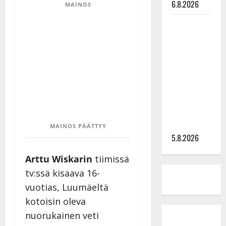
6.8.2026
MAINOS
Leif
Lindeman
levytti:
”Kuvaa
osuvasti
uraani
pikkupojasta
näihin
päiviin”
MAINOS PÄÄTTYY
5.8.2026
Arttu Wiskarin
tiimissä
tv:ssä kisaava 16-
vuotias, Luumäeltä
kotoisin oleva
nuorukainen veti