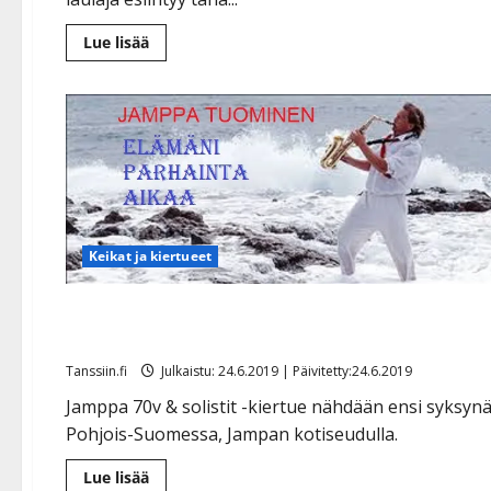
Lue
Lue lisää
lisää
aiheesta
Masennuksen
takia
sairauslomalle
joutunut
synttärisankari
Matti
Esko
yllättää
erikoiskeikalla
Keikat ja kiertueet
Jamppa Tuomisen muistoa kunnioitetaan konserteill
kotiseudun artistien voimin
Tanssiin.fi
Julkaistu: 24.6.2019 | Päivitetty:24.6.2019
Jamppa 70v & solistit -kiertue nähdään ensi syksyn
Pohjois-Suomessa, Jampan kotiseudulla.
Lue
Lue lisää