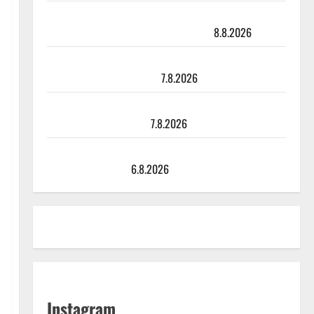
Matti Ruohonen viettää taas synttäreitään täydessä
hiljaisuudessa – tämä on tilanne nyt
8.8.2026
TTK-tähti Anna Hanski rakastaa tanssia – suru
tyttären syövästä painaa
7.8.2026
Maikilta pysäyttävä ulostulo: ”Elämä toi eteeni
sellaisen yllätyksen…”
7.8.2026
Tanssii tähtien kanssa -julkkikset julki: Anna Hanski
liitää tv-parketilla
6.8.2026
Instagram