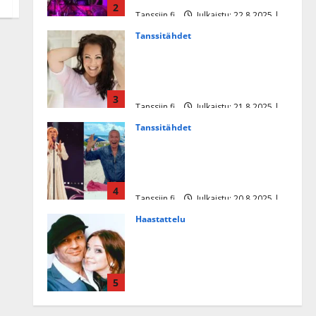
2
Tanssiin.fi
Julkaistu: 22.8.2025 |
Päivitetty:22.8.2025
Tanssitähdet
Heidi Pakarisen ja Mika
Pohjosen tytär kilpailee
missikisoissa
3
Tanssiin.fi
Julkaistu: 21.8.2025 |
Päivitetty:22.8.2025
Tanssitähdet
Tämä Ile Vainion runo Katri
Helenasta paisui hitiksi: ”Voi
tule Katri…”
4
Tanssiin.fi
Julkaistu: 20.8.2025 |
Päivitetty:22.8.2025
Haastattelu
Huikea rakkaustarina!
Dimitri Keiski ja Katja
juhlivat pian tinahäitään –
5
Dannylle iso kiitos
Tanssiin.fi
Julkaistu: 27.4.2025 |