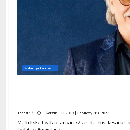
Keikat ja kiertueet
Masennuksen takia sairaus
synttärisankari Matti Esko
Tanssiin.fi
Julkaistu: 5.11.2019 | Päivitetty:28.6.2022
Matti Esko täyttää tänään 72 vuotta. Ensi kesänä 
laulaja esiintyy tänä...