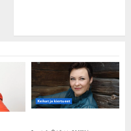
Keikat ja kiertueet
Maikilta pysäyttävä ulostulo: ”Elämä toi
aa tanssia –
eteeni sellaisen yllätyksen…”
a