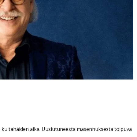
lomalle joutunut
 yllättää erikoiskeikalla
on kultahäiden aika. Uusiutuneesta masennuksesta toipuva