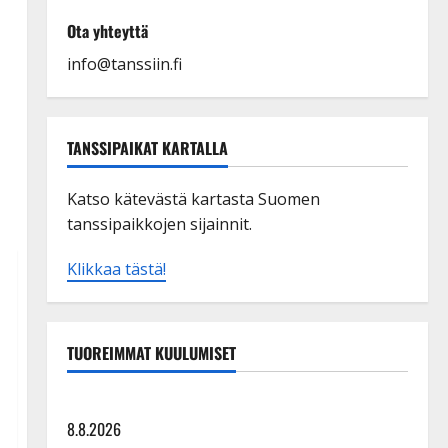
Ota yhteyttä
info@tanssiin.fi
TANSSIPAIKAT KARTALLA
Katso kätevästä kartasta Suomen
tanssipaikkojen sijainnit.
Klikkaa tästä!
TUOREIMMAT KUULUMISET
Tangokuningatar Raija Mäntyniemi: matka tyssäsi
8.8.2026