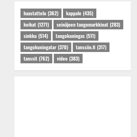
Päivitetty:27.4.2025
haastattelu
(362)
kappale
(435)
keikat
(1271)
seinäjoen tangomarkkinat
(283)
sinkku
(514)
tangokuningas
(511)
tangokuningatar
(370)
tanssiin.fi
(317)
tanssit
(762)
video
(383)