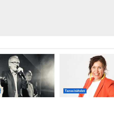
Tanssitähdet
TTK-tähti Anna Hanski rakast
nen viettää taas
suru tyttären syövästä paina
än täydessä hiljaisuudessa –