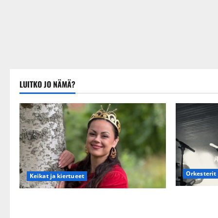
LUITKO JO NÄMÄ?
Orkesterit
Keikat ja kiertueet
Matti Ruoho
Tangokuningatar Raija Mäntyniemi:
synttäreitä
matka tyssäsi