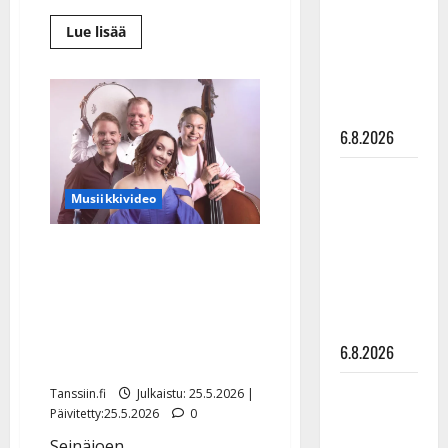
julkkikset
Lue
Lue lisää
julki: Anna
lisää
aiheesta
Hanski
Sopiiko
liitää tv-
Edith
Piaf
parketilla
tanssilavalle?
Pirttijoki
6.8.2026
näyttää
mallia
–
Sopiiko
video
Musiikkivideo
Edith Piaf
tanssilavalle?
Tangofinalisti Jonna
Pirttijoki
näyttää
Pirttijoki levytti
mallia –
debyyttisinglen: “Sen
video
pitää kutsua, sen pitää
6.8.2026
tuntua!”
Leif
Tanssiin.fi
Julkaistu: 25.5.2026 |
Päivitetty:25.5.2026
0
Lindeman
levytti:
Seinäjoen