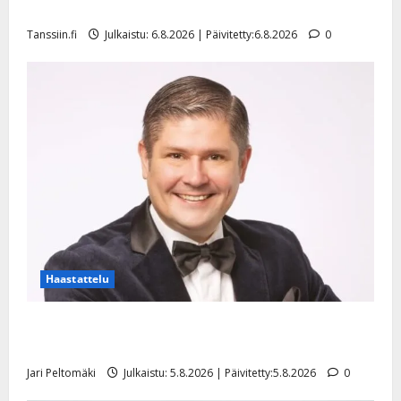
l
mallia – video
e
Tanssiin.fi
Julkaistu: 6.8.2026 | Päivitetty:6.8.2026
0
i
s
o
k
i
i
t
o
s
Tanssiin.fi
Julkaistu:
27.4.2025
Haastattelu
|
Päivitetty:
Leif Lindeman levytti: ”Kuvaa osuvasti uraani
pikkupojasta näihin päiviin”
Jari Peltomäki
Julkaistu: 5.8.2026 | Päivitetty:5.8.2026
0