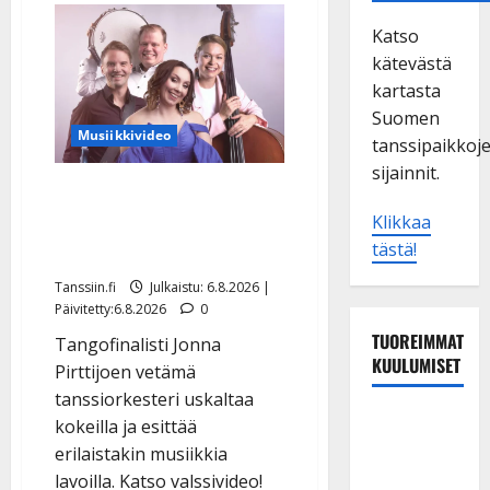
Katso
kätevästä
kartasta
Suomen
Musiikkivideo
tanssipaikkoj
sijainnit.
Sopiiko Edith Piaf
tanssilavalle? Pirttijoki
Klikkaa
tästä!
näyttää mallia – video
Tanssiin.fi
Julkaistu: 6.8.2026 |
Päivitetty:6.8.2026
0
TUOREIMMAT
Tangofinalisti Jonna
KUULUMISET
Pirttijoen vetämä
tanssiorkesteri uskaltaa
Tanssii
kokeilla ja esittää
tähtien
erilaistakin musiikkia
kanssa -
lavoilla. Katso valssivideo!