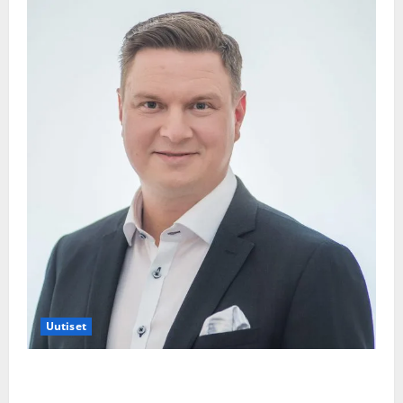
Uutiset
Jukka Hallikainen, 50, liikuttuu lapsenlapsistaan –
uusi laulu koskettaa syvältä