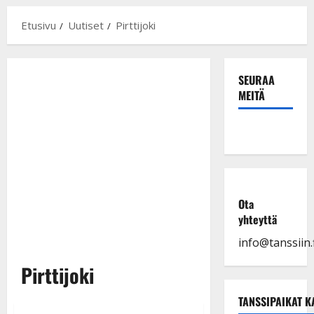
Etusivu
Uutiset
Pirttijoki
SEURAA
MEITÄ
Ota
yhteyttä
info@tanssiin.f
Pirttijoki
TANSSIPAIKAT K