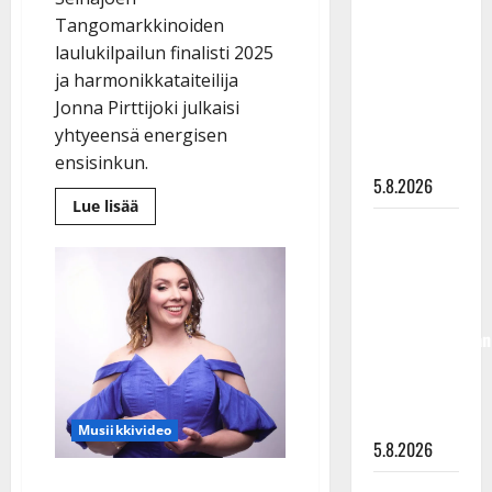
”Kuvaa
Tangomarkkinoiden
osuvasti
laulukilpailun finalisti 2025
uraani
ja harmonikkataiteilija
pikkupojasta
Jonna Pirttijoki julkaisi
näihin
yhtyeensä energisen
päiviin”
ensisinkun.
5.8.2026
Lue
Lue lisää
lisää
Jukka
aiheesta
Tangofinalisti
Hallikainen,
Jonna
Pirttijoki
50,
levytti
liikuttuu
debyyttisinglen:
“Sen
lapsenlapsistaan
pitää
kutsua,
– uusi laulu
sen
pitää
koskettaa
tuntua!”
syvältä
Musiikkivideo
5.8.2026
Tangofinalisti Jonna