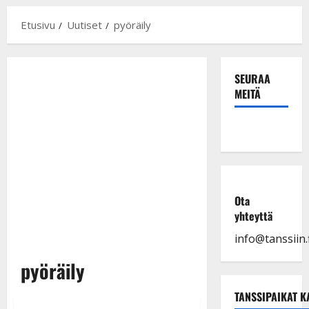
Etusivu
Uutiset
pyöräily
SEURAA
MEITÄ
Ota
yhteyttä
info@tanssiin.f
pyöräily
TANSSIPAIKAT K