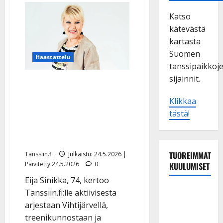
Katso
kätevästä
kartasta
Suomen
Haastattelu
tanssipaikkoj
sijainnit.
Eija Sinikka paljastaa
kovan kuntonsa: 60 kg
Klikkaa
maastavedossa –
tästä!
klassikkohitti sai uuden
version
TUOREIMMAT
Tanssiin.fi
Julkaistu: 24.5.2026 |
Päivitetty:24.5.2026
0
KUULUMISET
Eija Sinikka, 74, kertoo
Leif
Tanssiin.fi:lle aktiivisesta
Lindeman
arjestaan Vihtijärvellä,
levytti:
treenikunnostaan ja