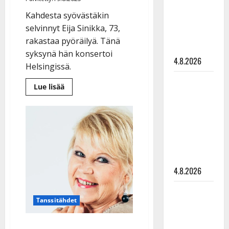
Tuupanen ei
Kahdesta syövästäkin
toivu –
selvinnyt Eija Sinikka, 73,
lääkäri:
rakastaa pyöräilyä. Tänä
”Vaakatasoon”
syksynä hän konsertoi
4.8.2026
Helsingissä.
Ilari
Lue
Lue lisää
Hämäläisen
lisää
aiheesta
tangomatkan
Eija
Sinikka
hinta: 10
lopetti
lentämisen
000 eurolla
lastensa
synnyttyä
keikkoja
sivu suun
4.8.2026
Teemu
Tanssitähdet
Roivainen
kieroilee
Kahdesta syövästä