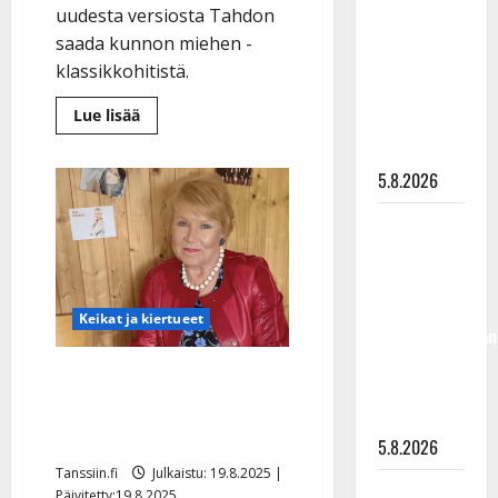
”Kuvaa
uudesta versiosta Tahdon
osuvasti
saada kunnon miehen -
uraani
klassikkohitistä.
pikkupojasta
Lue
Lue lisää
näihin
lisää
aiheesta
päiviin”
Eija
Sinikka
5.8.2026
paljastaa
kovan
Jukka
kuntonsa:
60
Hallikainen,
kg
maastavedossa
50,
–
klassikkohitti
liikuttuu
sai
Keikat ja kiertueet
uuden
lapsenlapsistaan
version
– uusi laulu
Eija Sinikka lopetti
koskettaa
lentämisen lastensa
syvältä
synnyttyä
5.8.2026
Tanssiin.fi
Julkaistu: 19.8.2025 |
Saija
Päivitetty:19.8.2025