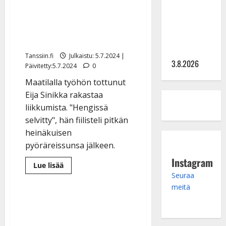
tv:n
selvinnyt Eija Sinikka, 72,
Petollisissa
jaksaa liikkua – polki 210
– pelkää
putoavansa
kilometriä kesäretkellään
ensimmäisenä
Tanssiin.fi
Julkaistu: 5.7.2024 |
3.8.2026
Päivitetty:5.7.2024
0
Maatilalla työhön tottunut
Eija Sinikka rakastaa
liikkumista. "Hengissä
selvitty", hän fiilisteli pitkän
heinäkuisen
pyöräreissunsa jälkeen.
Instagram
Lue
Lue lisää
lisää
Seuraa
aiheesta
Kahdesta
meitä
syövästä
selvinnyt
Eija
Sinikka,
72,