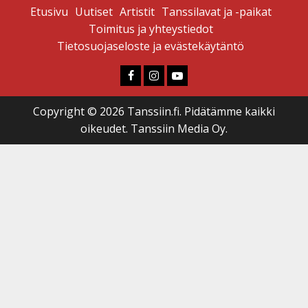
Etusivu
Uutiset
Artistit
Tanssilavat ja -paikat
Toimitus ja yhteystiedot
Tietosuojaseloste ja evästekäytäntö
Faceboook
Instagram
Youtube
Copyright © 2026 Tanssiin.fi. Pidätämme kaikki
oikeudet. Tanssiin Media Oy.