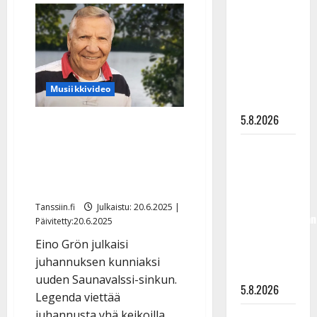
Kuvat:
”Kuvaa
Saija
Tuupanen
osuvasti
saunapuhtaana
–
uraani
rooli
pikkupojasta
Paula
Koivuniemenä
näihin
oli
Musiikkivideo
huippumenestys
päiviin”
5.8.2026
Eino Grön, 86, valssittaa
saunatunnelmissa: ”Jalka
Jukka
nousee vielä, vaikka löyly
Hallikainen,
50,
pehmittää”
liikuttuu
Tanssiin.fi
Julkaistu: 20.6.2025 |
lapsenlapsistaan
Päivitetty:20.6.2025
– uusi laulu
Eino Grön julkaisi
koskettaa
juhannuksen kunniaksi
syvältä
uuden Saunavalssi-sinkun.
5.8.2026
Legenda viettää
juhannusta yhä keikoilla,