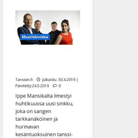
Musiikkivideo
Ippe Mansikan uutuus vie
rantasaunan löylyihin –
kuuntele kesäinen sinkku
Tanssiin.fi
Julkaistu: 30.4.2019 |
Päivitetty:24.5.2019
0
Ippe Mansikalta ilmestyi
huhtikuussa uusi sinkku,
joka on sangen
tarkkanäköinen ja
hurmavan
kesäntuoksuinen tanssi-