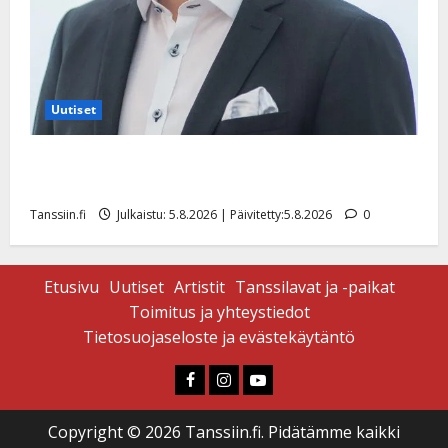
Uutiset
Jukka Hallikainen, 50, liikuttuu lapsenlapsistaan –
uusi laulu koskettaa syvältä
Tanssiin.fi
Julkaistu: 5.8.2026 | Päivitetty:5.8.2026
0
Etusivu
Uutiset
Artistit
Tanssilavat ja -paikat
Toimitus ja yhteystiedot
Tietosuojaseloste ja evästekäytäntö
Faceboook
Instagram
Youtube
Copyright © 2026 Tanssiin.fi. Pidätämme kaikki