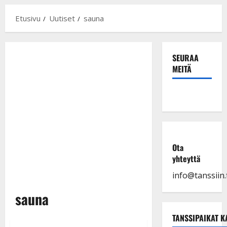
Etusivu
Uutiset
sauna
SEURAA
MEITÄ
Ota
yhteyttä
info@tanssiin.f
sauna
TANSSIPAIKAT K