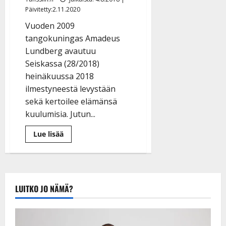
Päivitetty:2.11.2020
Vuoden 2009
tangokuningas Amadeus
Lundberg avautuu
Seiskassa (28/2018)
heinäkuussa 2018
ilmestyneestä levystään
sekä kertoilee elämänsä
kuulumisia. Jutun...
Lue
Lue lisää
lisää
aiheesta
Amadeus
Lundberg
saunoo
Seiskassa:
”Omistin
LUITKO JO NÄMÄ?
kappaleen
pienelle
pojalleni”