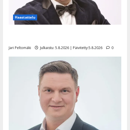
Haastattelu
Leif Lindeman levytti: ”Kuvaa osuvasti uraani
pikkupojasta näihin päiviin”
Jari Peltomäki
Julkaistu: 5.8.2026 | Päivitetty:5.8.2026
0