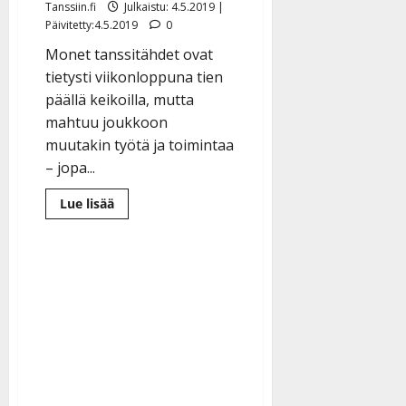
Tanssiin.fi
Julkaistu: 4.5.2019 |
Päivitetty:4.5.2019
0
Monet tanssitähdet ovat
tietysti viikonloppuna tien
päällä keikoilla, mutta
mahtuu joukkoon
muutakin työtä ja toimintaa
– jopa...
Lue
Lue lisää
lisää
aiheesta
Tangokuninkaallisten
viikonloppu:
Paljasta
pintaa,
partavaahtoa
ja
poseerausta
–
katso
kuvakooste