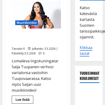
Katso
kätevästä
kartasta
Musiikkivideo
Suomen
tanssipaikkoj
Saija Tuupanen
sijainnit.
saunapuhtaana – kuvat
Klikkaa
Tanssiin.fi
Julkaistu: 3.5.2026 |
tästä!
Päivitetty:3.5.2026
0
Lomaileva tngokuningatar
Saija Tuupanen verhosi
vartalonsa vastoihin
TUOREIMMAT
KUULUMISET
Tuupovaarassa. Katso
myös Saijan uusi
Tanssii
musiikkivideo!
tähtien
Lue
Lue lisää
kanssa -
lisää