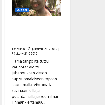
a
t
Päivitetty:
e
n
r
o
Uutiset
t
i
k
i
…
o
Hyvää juhannusta!
n
”
o
Tunnistatko tätä naku-
a
s
Tanssiin.fi
h
uinnilla käynyttä
t
ä
Julkaistu:
e
juhannusneitoa?
i
20.8.2025
Tanssiin.fi
Tanssiin.fi
Julkaistu: 21.6.2019 |
t
|
Päivitetty:21.6.2019
Päivitetty:
ä
Julkaistu:
ä
Tämä tangoilta tuttu
17.8.2025
n
|
kaunotar aloitti
–
Päivitetty:
juhannuksen vieton
D
supisuomalaiseen tapaan
a
saunomalla, vihtomalla,
n
savinaamiolla ja
n
y
pulahtamalla järveen ilman
l
rihmankiertämää....