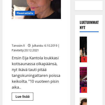
Haastattelu
LUETUIMMAT
Sairauskierre piinaa Eija
NYT
Kantolaa: ”Alkaa tulla
epätoivo ja masennus”
Musiikkiv
H
Tanssiin.fi
Julkaistu: 6.10.2019 |
u
Päivitetty:20.12.2021
i
Ensin Eija Kantola loukkasi
k
1
kotisaunassa olkapäänsä,
e
a
Keikat ja 
nyt ikävä tauti pitää
I
t
tangokuningattaren poissa
k
h
keikoilta. "10 vuoteen pisin
ä
y
aika...
v
v
2
ä
ä
Lue
Lue lisää
s
Tanssitäh
lisää
s
aiheesta
H
a