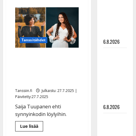
aiheesta
julkkikset
Saija
Tuupanen
julki: Anna
saunapuhtaana
–
Hanski
kuvat
liitää tv-
parketilla
Tanssitähdet
6.8.2026
Sopiiko
Kuvat: Saija Tuupanen
Edith Piaf
saunapuhtaana – rooli
tanssilavalle?
Paula Koivuniemenä oli
Pirttijoki
huippumenestys
näyttää
mallia –
Tanssiin.fi
Julkaistu: 27.7.2025 |
Päivitetty:27.7.2025
video
6.8.2026
Saija Tuupanen ehti
synnyinkodin löylyihin.
Leif
Lindeman
Lue
Lue lisää
lisää
levytti:
aiheesta