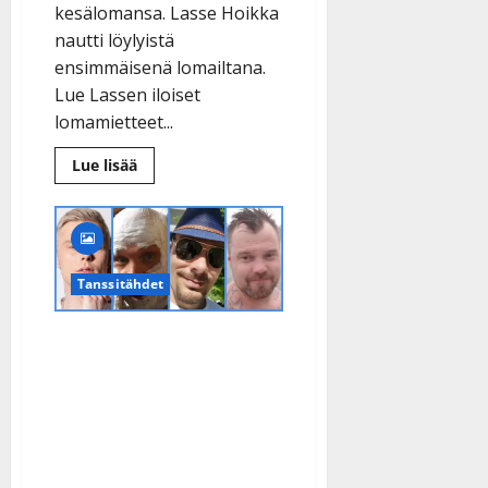
kesälomansa. Lasse Hoikka
nautti löylyistä
ensimmäisenä lomailtana.
Lue Lassen iloiset
lomamietteet...
Lue
Lue lisää
lisää
aiheesta
Lasse
Hoikka
lämmitti
saunan
kesäloman
Tanssitähdet
aluksi:
”Kalastelen
ja
käyn
Tangokuninkaallisten
kultavaltauksella”
viikonloppu: Paljasta
pintaa, partavaahtoa ja
poseerausta – katso
kuvakooste