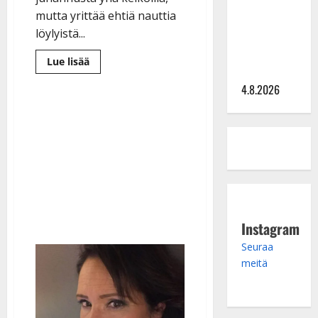
Saija
mutta yrittää ehtiä nauttia
Tuupanen ei
löylyistä...
toivu –
lääkäri:
Lue
Lue lisää
”Vaakatasoon”
lisää
aiheesta
4.8.2026
Eino
Grön,
86,
valssittaa
saunatunnelmissa:
”Jalka
nousee
vielä,
vaikka
löyly
pehmittää”
Instagram
Seuraa
meitä