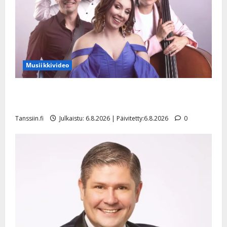
Musiikkivideo
Sopiiko Edith Piaf tanssilavalle? Pirttijoki näyttää
mallia – video
Tanssiin.fi
Julkaistu: 6.8.2026 | Päivitetty:6.8.2026
0