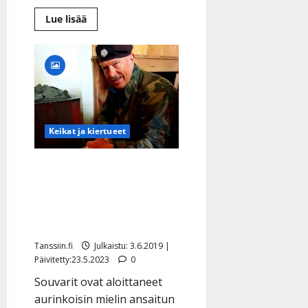
l
e
Lue
Lue lisää
lisää
i
aiheesta
Hyvää
s
juhannusta!
o
Tunnistatko
tätä
k
naku-
i
uinnilla
käynyttä
i
juhannusneitoa?
t
Keikat ja kiertueet
o
s
Lasse Hoikka lämmitti
Tanssiin.fi
saunan kesäloman aluksi:
Julkaistu:
”Kalastelen ja käyn
27.4.2025
kultavaltauksella”
|
Päivitetty:
Tanssiin.fi
Julkaistu: 3.6.2019 |
Päivitetty:23.5.2023
0
Souvarit ovat aloittaneet
aurinkoisin mielin ansaitun