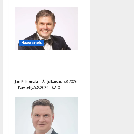
Haastattelu
Leif Lindeman levytti:
”Kuvaa osuvasti uraani
pikkupojasta näihin päiviin”
Jari Peltomäki
Julkaistu: 5.8.2026
| Päivitetty:5.8.2026
0