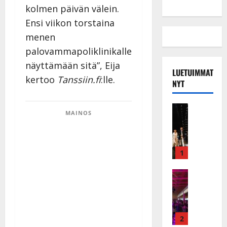
kolmen päivän välein.
Ensi viikon torstaina
menen
palovammapoliklinikalle
näyttämään sitä”, Eija
LUETUIMMAT
kertoo
Tanssiin.fi
:lle.
NYT
Musiikkiv
MAINOS
H
u
i
k
1
e
a
Keikat ja 
I
t
k
h
ä
y
v
v
2