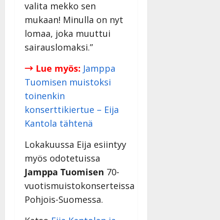
y
valita mekko sen
l
mukaan! Minulla on nyt
l
lomaa, joka muuttui
e
sairauslomaksi.”
i
s
→ Lue myös:
Jamppa
o
k
Tuomisen muistoksi
i
toinenkin
i
konserttikiertue – Eija
t
Kantola tähtenä
o
s
Lokakuussa Eija esiintyy
Tanssiin.fi
myös odotetuissa
Julkaistu:
Jamppa Tuomisen
70-
27.4.2025
vuotismuistokonserteissa
|
Päivitetty:
Pohjois-Suomessa.