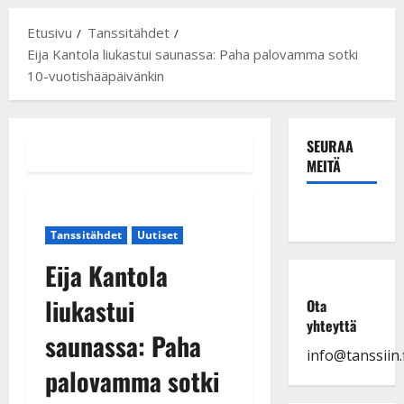
Etusivu
Tanssitähdet
Eija Kantola liukastui saunassa: Paha palovamma sotki
10-vuotishääpäivänkin
SEURAA
MEITÄ
Tanssitähdet
Uutiset
Eija Kantola
liukastui
Ota
yhteyttä
saunassa: Paha
info@tanssiin.f
palovamma sotki