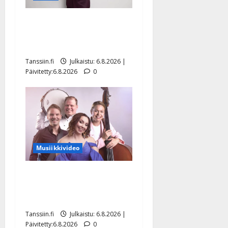
Tanssii tähtien kanssa -
julkkikset julki: Anna
Hanski liitää tv-parketilla
Tanssiin.fi
Julkaistu: 6.8.2026 |
Päivitetty:6.8.2026
0
Musiikkivideo
Sopiiko Edith Piaf
tanssilavalle? Pirttijoki
näyttää mallia – video
Tanssiin.fi
Julkaistu: 6.8.2026 |
Päivitetty:6.8.2026
0