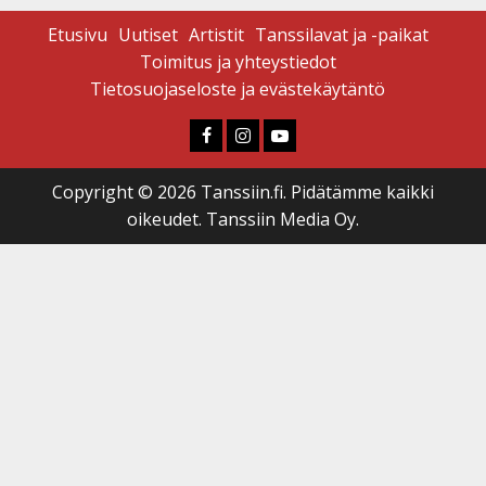
Etusivu
Uutiset
Artistit
Tanssilavat ja -paikat
Toimitus ja yhteystiedot
Tietosuojaseloste ja evästekäytäntö
Faceboook
Instagram
Youtube
Copyright © 2026 Tanssiin.fi. Pidätämme kaikki
oikeudet. Tanssiin Media Oy.