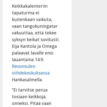
v
Julkaistu:
p
Päivitetty:
K
22.8.2025
Keikkakalenteriin
i
i
a
|
d
tapaturma ei
a
t
Päivitetty:
e
kuitenkaan vaikuta,
n
r
o
t
i
vaan tangokuningatar
k
i
…
o
vakuuttaa, että tekee
n
”
o
syksyn keikat sovitusti.
a
s
Tanssiin.fi
Eija Kantola ja Omega
h
t
ä
Julkaistu:
palaavat lavalle ensi
e
i
20.8.2025
lauantaina 14.9.
Tanssiin.fi
t
|
Revontulen
Päivitetty:
ä
Julkaistu:
ä
viihdekeskuksessa
17.8.2025
n
|
Hankasalmella.
–
Päivitetty:
D
”Ei tarvitse perua
a
tosiaan keikkoja,
n
onneksi. Pitää vaan
n