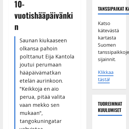
10-
TANSSIPAIKAT K
vuotishääpäivänki
Katso
n
kätevästä
kartasta
Saunan kiukaaseen
Suomen
olkansa pahoin
tanssipaikkoj
polttanut Eija Kantola
sijainnit.
joutui perumaan
hääpäivämatkan
Klikkaa
tästä!
etelän aurinkoon.
"Keikkoja en aio
perua, pitää valita
TUOREIMMAT
vaan mekko sen
KUULUMISET
mukaan",
tangokuningatar
Tanssii
vahvistaa