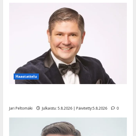
Haastattelu
Leif Lindeman levytti: ”Kuvaa osuvasti uraani
pikkupojasta näihin päiviin”
Jari Peltomäki
Julkaistu: 5.8.2026 | Päivitetty:5.8.2026
0