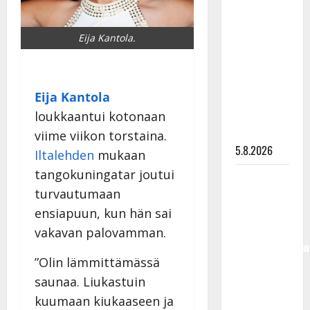
Lindeman
levytti:
Eija Kantola.
”Kuvaa
osuvasti
uraani
Eija Kantola
pikkupojasta
näihin
loukkaantui kotonaan
päiviin”
viime viikon torstaina.
5.8.2026
Iltalehden
mukaan
tangokuningatar joutui
Jukka
turvautumaan
Hallikainen,
50,
ensiapuun, kun hän sai
liikuttuu
vakavan palovamman.
lapsenlapsistaan
”Olin lämmittämässä
– uusi laulu
koskettaa
saunaa. Liukastuin
syvältä
kuumaan kiukaaseen ja