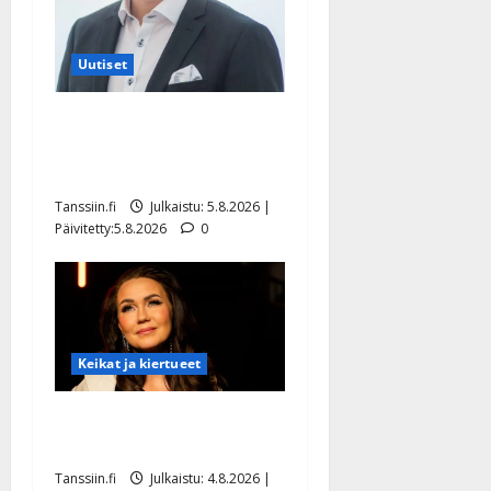
Uutiset
Jukka Hallikainen, 50,
liikuttuu lapsenlapsistaan –
uusi laulu koskettaa syvältä
Tanssiin.fi
Julkaistu: 5.8.2026 |
Päivitetty:5.8.2026
0
Keikat ja kiertueet
Saija Tuupanen ei toivu –
lääkäri: ”Vaakatasoon”
Tanssiin.fi
Julkaistu: 4.8.2026 |