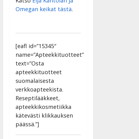
Katso
Eija Kantolan ja
Omegan keikat tästä
.
[eafl id=”15345″
name=”Apteekkituotteet”
text=”Osta
apteekkituotteet
suomalaisesta
verkkoapteekista.
Reseptilääkkeet,
apteekkikosmetiikka
kätevästi klikkauksen
päässä.”]