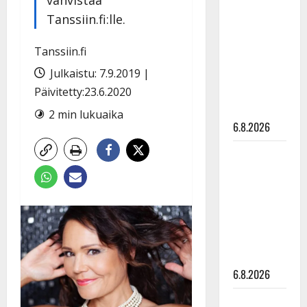
tähtien
Tanssiin.fi:lle.
kanssa -
julkkikset
Tanssiin.fi
julki: Anna
Julkaistu: 7.9.2019 |
Hanski
Päivitetty:23.6.2020
liitää tv-
parketilla
2 min lukuaika
6.8.2026
Sopiiko
Edith Piaf
tanssilavalle?
Pirttijoki
näyttää
mallia –
video
6.8.2026
Leif