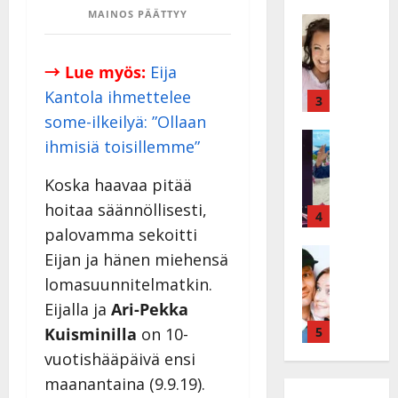
ä
ä
MAINOS PÄÄTTYY
s
Tanssitäh
s
H
a
t
e
i
i
→ Lue myös:
Eija
i
r
t
Kantola ihmettelee
d
a
3
!
i
u
some-ilkeilyä: ”Ollaan
T
P
Tanssitäh
s
o
ihmisiä toisillemme”
T
a
k
m
ä
k
o
m
Koska haavaa pitää
m
a
h
i
hoitaa säännöllisesti,
ä
r
4
t
s
I
palovamma sekoitti
i
a
a
l
Haastatte
s
u
a
Eijan ja hänen miehensä
H
e
e
s
t
lomasuunnitelmatkin.
u
V
n
:
t
Eijalla ja
Ari-Pekka
i
a
j
s
e
k
i
5
a
Kuisminilla
on 10-
o
l
e
n
M
i
i
vuotishääpäivä ensi
a
i
i
t
K
maanantaina (9.9.19).
r
o
k
t
a