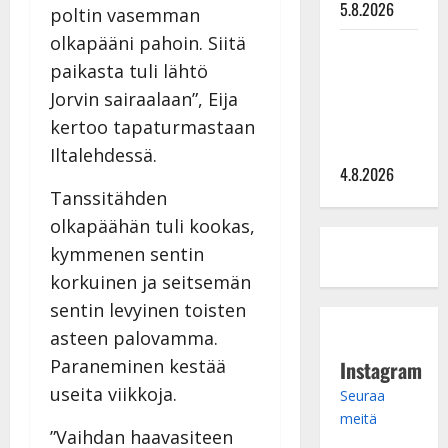
5.8.2026
poltin vasemman
olkapääni pahoin. Siitä
Saija
paikasta tuli lähtö
Tuupanen ei
toivu –
Jorvin sairaalaan”, Eija
lääkäri:
kertoo tapaturmastaan
”Vaakatasoon”
Iltalehdessä.
4.8.2026
Tanssitähden
olkapäähän tuli kookas,
kymmenen sentin
korkuinen ja seitsemän
sentin levyinen toisten
asteen palovamma.
Paraneminen kestää
Instagram
useita viikkoja.
Seuraa
meitä
”Vaihdan haavasiteen