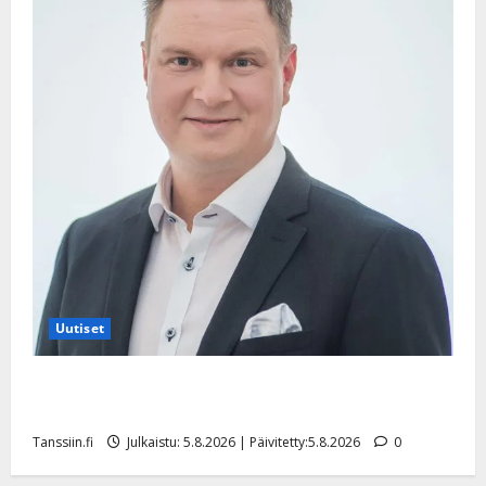
Uutiset
Jukka Hallikainen, 50, liikuttuu lapsenlapsistaan –
uusi laulu koskettaa syvältä
Tanssiin.fi
Julkaistu: 5.8.2026 | Päivitetty:5.8.2026
0