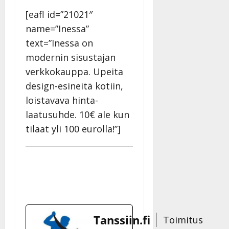
[eafl id=”21021″
name=”Inessa”
text=”Inessa on
modernin sisustajan
verkkokauppa. Upeita
design-esineitä kotiin,
loistavava hinta-
laatusuhde. 10€ ale kun
tilaat yli 100 eurolla!”]
Tanssiin.fi
Toimitus