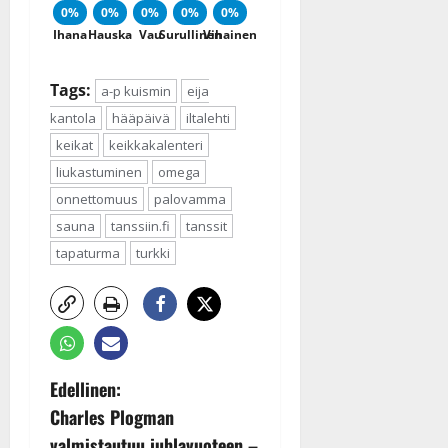
0%
0%
0%
0%
0%
Ihana
Hauska
Vau
Surullinen
Vihainen
Tags:
a-p kuismin
eija
kantola
hääpäivä
iltalehti
keikat
keikkakalenteri
liukastuminen
omega
onnettomuus
palovamma
sauna
tanssiin.fi
tanssit
tapaturma
turkki
P
Edellinen:
Charles Plogman
o
valmistautuu juhlavuoteen –