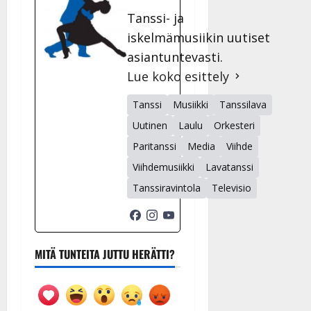
Tanssi- ja
iskelmämusiikin uutiset
asiantuntevasti.
Lue koko esittely
Tanssi
Musiikki
Tanssilava
Uutinen
Laulu
Orkesteri
Paritanssi
Media
Viihde
Viihdemusiikki
Lavatanssi
Tanssiravintola
Televisio
MITÄ TUNTEITA JUTTU HERÄTTI?