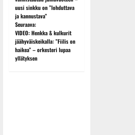
s
uusi sinkku on ”lohduttava
ja kannustava”
t
Seuraava:
n
VIDEO: Henkka & kulkurit
jäähyväiskeikalla: ”Fiilis on
a
haikea” – orkesteri lupaa
v
yllätyksen
i
g
a
t
i