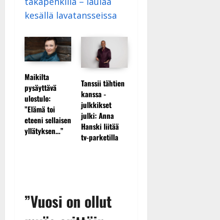
takapenkillä – laulaa
|
Päivitetty:
kesällä lavatansseissa
Maikilta
 Anna
Tanssii tähtien
Sopiiko Edith
Leif Li
pysäyttävä
kanssa -
Piaf
levytti:
ulostulo:
julkkikset
tanssilavalle?
osuvasti
”Elämä toi
suru
julki: Anna
Pirttijoki
pikkupo
eteeni sellaisen
Hanski liitää
näyttää mallia
näihin p
yllätyksen…”
tv-parketilla
– video
”Vuosi on ollut