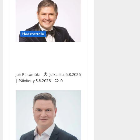
Haastattelu
Leif Lindeman levytti:
”Kuvaa osuvasti uraani
pikkupojasta näihin päiviin”
Jari Peltomäki
Julkaistu: 5.8.2026
| Päivitetty:5.8.2026
0