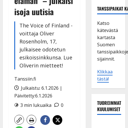
elämän” – julkaisi
TANSSIPAIKAT K
isoja uutisia
Katso
The Voice of Finland -
kätevästä
voittaja Oliver
kartasta
Rosenholm, 17,
Suomen
julkaisee odotetun
tanssipaikkoj
esikoissinkkunsa. Lue
sijainnit.
Oliverin mietteet!
Klikkaa
Tanssiin.fi
tästä!
Julkaistu: 6.1.2026 |
Päivitetty:6.1.2026
TUOREIMMAT
3 min lukuaika
0
KUULUMISET
TTK-tähti