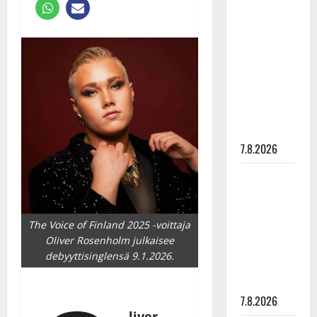
Anna
Hanski
rakastaa
tanssia –
suru
tyttären
syövästä
painaa
7.8.2026
Maikilta
pysäyttävä
ulostulo:
The Voice of Finland 2025 -voittaja
”Elämä toi
Oliver Rosenholm julkaisee
eteeni
debyyttisinglensä 9.1.2026.
sellaisen
yllätyksen…”
7.8.2026
liver