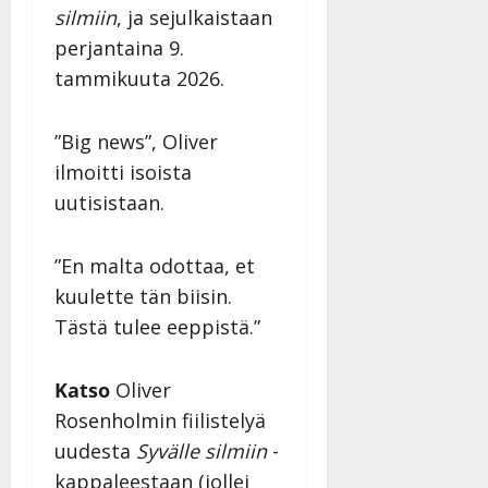
silmiin
, ja sejulkaistaan
perjantaina 9.
tammikuuta 2026.
”Big news”, Oliver
ilmoitti isoista
uutisistaan.
”En malta odottaa, et
kuulette tän biisin.
Tästä tulee eeppistä.”
Katso
Oliver
Rosenholmin fiilistelyä
uudesta
Syvälle silmiin
-
kappaleestaan (jollei