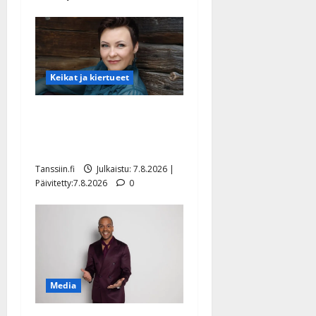
Keikat ja kiertueet
Maikilta pysäyttävä
ulostulo: ”Elämä toi eteeni
sellaisen yllätyksen…”
Tanssiin.fi
Julkaistu: 7.8.2026 |
Päivitetty:7.8.2026
0
Media