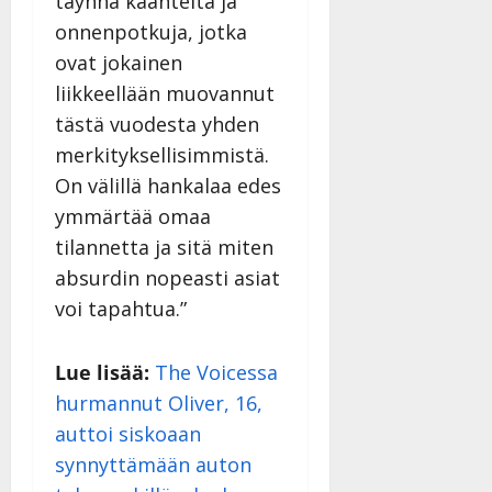
täynnä käänteitä ja
a
onnenpotkuja, jotka
n
ovat jokainen
n
y
liikkeellään muovannut
l
tästä vuodesta yhden
l
merkityksellisimmistä.
e
On välillä hankalaa edes
i
s
ymmärtää omaa
o
tilannetta ja sitä miten
k
absurdin nopeasti asiat
i
voi tapahtua.”
i
t
o
Lue lisää:
The Voicessa
s
hurmannut Oliver, 16,
Tanssiin.fi
auttoi siskoaan
Julkaistu:
synnyttämään auton
27.4.2025