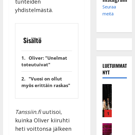
tunteiden
Seuraa
yhdistelmästä.
meitä
Sisältö
Oliver: "Unelmat
toteutuivat"
LUETUIMMAT
NYT
"Vuosi on ollut
myös erittäin raskas"
Musiikkiv
H
u
i
Tanssiin.fi
uutisoi,
k
1
e
kuinka Oliver kiiruhti
a
Keikat ja 
heti voittonsa jälkeen
I
t