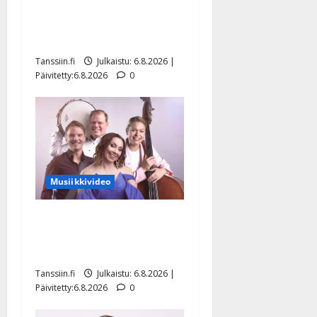
Tanssii tähtien kanssa -
julkkikset julki: Anna
Hanski liitää tv-parketilla
Tanssiin.fi
Julkaistu: 6.8.2026 |
Päivitetty:6.8.2026
0
Musiikkivideo
Sopiiko Edith Piaf
tanssilavalle? Pirttijoki
näyttää mallia – video
Tanssiin.fi
Julkaistu: 6.8.2026 |
Päivitetty:6.8.2026
0