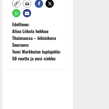
P
Edellinen:
Alina Liikola hehkuu
o
Thaimaassa – bikinikuva
s
Seuraava:
Tomi Markkolan tuplajuhla:
t
50 vuotta ja uusi sinkku
n
a
v
i
g