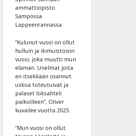
i
t
ä
-
ammattiopisto
v
u
Julkaistu:
j
Tanssiin.fi
a
l
Sampossa
21.8.2025
a
t
e
|
v
Julkaistu:
Lappeenrannassa.
p
Päivitetty:
K
22.8.2025
i
i
a
|
d
a
t
”Kulunut vuosi on ollut
Päivitetty:
e
n
r
o
hulluin ja ikimuistoisin
t
i
k
vuosi, joka muutti mun
i
…
o
elämän. Unelmat joita
n
”
o
a
en itsekkään osannut
s
Tanssiin.fi
h
t
uskoa toteutuivat ja
ä
Julkaistu:
e
palaset loksahteli
i
20.8.2025
Tanssiin.fi
t
paikoilleen”, Oliver
|
Päivitetty:
ä
kuvailee vuotta 2025.
Julkaistu:
ä
17.8.2025
n
|
”Mun vuosi on ollut
–
Päivitetty:
D