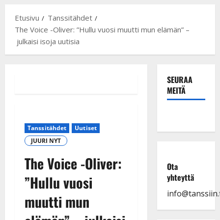
Etusivu
Tanssitähdet
The Voice -Oliver: ”Hullu vuosi muutti mun elämän” –
julkaisi isoja uutisia
SEURAA
MEITÄ
Tanssitähdet
Uutiset
JUURI NYT
The Voice -Oliver:
Ota
yhteyttä
”Hullu vuosi
info@tanssiin.f
muutti mun