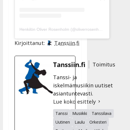
Henkilön Oliver Rosenholm (@oliverrosenholm) jakama julkaisu
Kirjoittanut:
Tanssiin.fi
Tanssiin.fi
Toimitus
Tanssi- ja
iskelmämusiikin uutiset
asiantuntevasti.
Lue koko esittely
Tanssi
Musiikki
Tanssilava
Uutinen
Laulu
Orkesteri