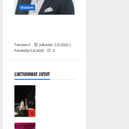
Uutiset
Jukka Hallikainen, 50,
liikuttuu lapsenlapsistaan –
uusi laulu koskettaa syvältä
Tanssiin.fi
Julkaistu: 5.8.2026 |
Päivitetty:5.8.2026
0
LUETUIMMAT JUTUT
Huikeat
hyvästit!
Tommi
saatteli
Katri
1
Helenan
Ikävä
lavalta