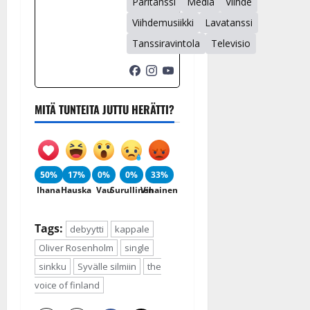
Paritanssi
Media
Viihde
Viihdemusiikki
Lavatanssi
Tanssiravintola
Televisio
MITÄ TUNTEITA JUTTU HERÄTTI?
50%
17%
0%
0%
33%
Ihana
Hauska
Vau
Surullinen
Vihainen
Tags:
debyytti
kappale
Oliver Rosenholm
single
sinkku
Syvälle silmiin
the
voice of finland