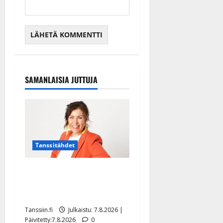
SAMANLAISIA JUTTUJA
Tanssitähdet
TTK-tähti Anna Hanski
rakastaa tanssia – suru
tyttären syövästä painaa
Tanssiin.fi
Julkaistu: 7.8.2026 |
Päivitetty:7.8.2026
0