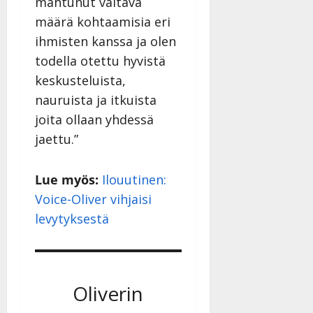
mahtunut valtava
määrä kohtaamisia eri
ihmisten kanssa ja olen
todella otettu hyvistä
keskusteluista,
nauruista ja itkuista
joita ollaan yhdessä
jaettu.”
Lue myös:
Ilouutinen:
Voice-Oliver vihjaisi
levytyksestä
Oliverin