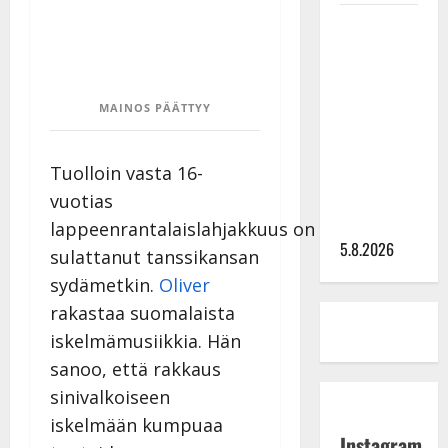
Leif
Lindeman
levytti:
”Kuvaa
MAINOS PÄÄTTYY
osuvasti
uraani
Tuolloin vasta 16-
pikkupojasta
näihin
vuotias
päiviin”
lappeenrantalaislahjakkuus on
5.8.2026
sulattanut tanssikansan
sydämetkin.
Oliver
rakastaa suomalaista
iskelmämusiikkia. Hän
sanoo, että rakkaus
sinivalkoiseen
iskelmään kumpuaa
Instagram