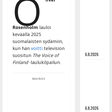
O
Tanssii
tähtien
kanssa -
julkkikset
Rosenholm
lauloi
julki: Anna
keväällä 2025
Hanski
suomalaisten sydämiin,
liitää tv-
parketilla
kun hän
voitti
television
6.8.2026
suositun
The Voice of
Finland
-laulukilpailun.
Sopiiko
Edith Piaf
tanssilavalle?
MAINOS
Pirttijoki
näyttää
mallia –
video
6.8.2026