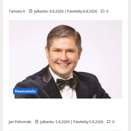
l
mallia – video
e
Tanssiin.fi
Julkaistu: 6.8.2026 | Päivitetty:6.8.2026
0
i
s
o
k
i
i
t
o
s
Tanssiin.fi
Julkaistu:
27.4.2025
Haastattelu
|
Päivitetty:
Leif Lindeman levytti: ”Kuvaa osuvasti uraani
pikkupojasta näihin päiviin”
Jari Peltomäki
Julkaistu: 5.8.2026 | Päivitetty:5.8.2026
0