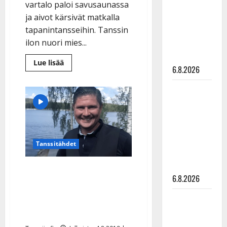
vartalo paloi savusaunassa
julkkikset
ja aivot kärsivät matkalla
julki: Anna
tapanintansseihin. Tanssin
Hanski
ilon nuori mies...
liitää tv-
parketilla
Lue
Lue lisää
6.8.2026
lisää
aiheesta
Tanssin
Sopiiko
suurlähettiläs
oppi
Edith Piaf
tanssimaan
2
tanssilavalle?
vuotta
sitten:
Pirttijoki
”Ujostelen
näyttää
yhä
Tanssitähdet
hakurivissä”
mallia –
video
VIDEO: Leif Lindeman
6.8.2026
viihtyy saunassa, vesillä ja
keikoilla – ”lomaa pidän
Leif
Lindeman
vasta jouluna”
levytti: