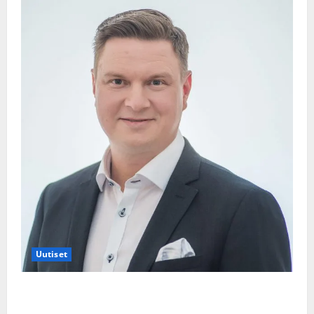
Uutiset
Jukka Hallikainen, 50, liikuttuu lapsenlapsistaan –
uusi laulu koskettaa syvältä