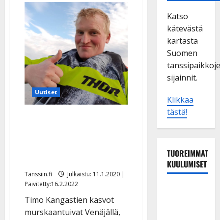
Katso
kätevästä
kartasta
Suomen
tanssipaikkoj
sijainnit.
Uutiset
Klikkaa
tästä!
Tanssin suurlähettiläs
oppi tanssimaan 2 vuotta
sitten: ”Ujostelen yhä
TUOREIMMAT
hakurivissä”
KUULUMISET
Tanssiin.fi
Julkaistu: 11.1.2020 |
Päivitetty:16.2.2022
Tanssii
Timo Kangastien kasvot
tähtien
murskaantuivat Venäjällä,
kanssa -