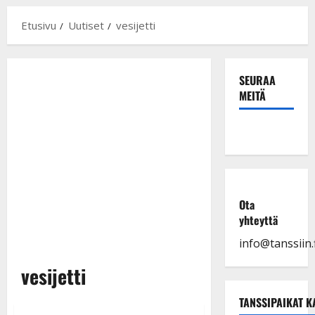
Etusivu
Uutiset
vesijetti
SEURAA
MEITÄ
Ota
yhteyttä
info@tanssiin.f
vesijetti
TANSSIPAIKAT K