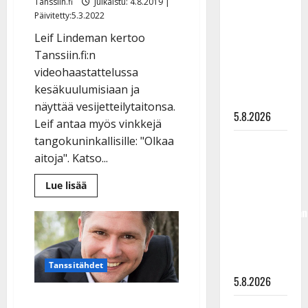
Tanssiin.fi
Julkaistu: 4.8.2019 |
”Kuvaa
Päivitetty:5.3.2022
osuvasti
Leif Lindeman kertoo
uraani
Tanssiin.fi:n
pikkupojasta
videohaastattelussa
näihin
kesäkuulumisiaan ja
päiviin”
näyttää vesijetteilytaitonsa.
5.8.2026
Leif antaa myös vinkkejä
tangokuninkallisille: "Olkaa
Jukka
aitoja". Katso...
Hallikainen,
50,
Lue
Lue lisää
liikuttuu
lisää
aiheesta
lapsenlapsistaan
VIDEO:
Leif
– uusi laulu
Lindeman
viihtyy
koskettaa
saunassa,
vesillä
syvältä
Tanssitähdet
ja
5.8.2026
keikoilla
–
Leif Lindeman lataa:
”lomaa