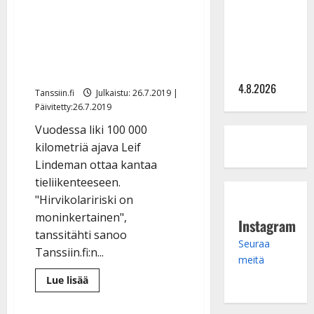
Saija
pidän
”Suomen teillä on liikaa
vasta
Tuupanen ei
jouluna”
hirviä ja
toivu –
nopeusrajoituksia” –
lääkäri:
”Vaakatasoon”
jättää autobisneksen
4.8.2026
Tanssiin.fi
Julkaistu: 26.7.2019 |
Päivitetty:26.7.2019
Vuodessa liki 100 000
kilometriä ajava Leif
Lindeman ottaa kantaa
tieliikenteeseen.
"Hirvikolaririski on
moninkertainen",
Instagram
tanssitähti sanoo
Seuraa
Tanssiin.fi:n...
meitä
Lue
Lue lisää
lisää
aiheesta
Leif