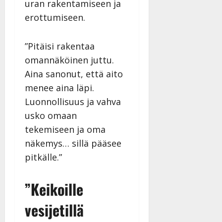
uran rakentamiseen ja
a
erottumiseen.
n
n
y
”Pitäisi rakentaa
l
omannäköinen juttu.
l
Aina sanonut, että aito
e
i
menee aina läpi.
s
Luonnollisuus ja vahva
o
usko omaan
k
i
tekemiseen ja oma
i
näkemys… sillä pääsee
t
pitkälle.”
o
s
”Keikoille
Tanssiin.fi
vesijetillä
Julkaistu:
27.4.2025