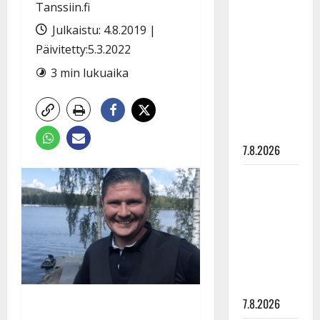
Anna
Tanssiin.fi
Hanski
Julkaistu: 4.8.2019 |
rakastaa
Päivitetty:5.3.2022
tanssia –
3 min lukuaika
suru
tyttären
syövästä
painaa
7.8.2026
Maikilta
pysäyttävä
ulostulo:
”Elämä toi
eteeni
sellaisen
yllätyksen…”
7.8.2026