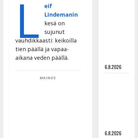
L
Tanssii
eif
tähtien
Lindemanin
kanssa -
kesä on
julkkikset
sujunut
julki: Anna
vauhdikkaasti: keikoilla
Hanski
tien päällä ja vapaa-
liitää tv-
aikana veden päällä.
parketilla
6.8.2026
Sopiiko
MAINOS
Edith Piaf
tanssilavalle?
Pirttijoki
näyttää
mallia –
video
6.8.2026