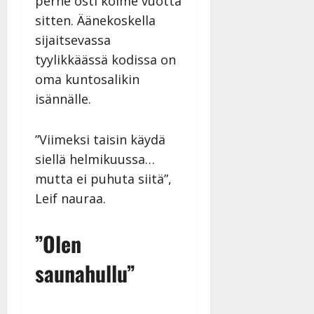
perhe osti kolme vuotta
sitten. Äänekoskella
sijaitsevassa
tyylikkäässä kodissa on
oma kuntosalikin
isännälle.
”Viimeksi taisin käydä
siellä helmikuussa…
mutta ei puhuta siitä”,
Leif nauraa.
”Olen
saunahullu”