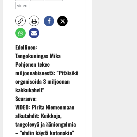
video
P
Edellinen:
Tangokuningas Mika
o
Pohjonen tekee
s
miljoonabisnestä: ”Pitäisikö
organisoida 3 miljoonan
t
kakkukahvit”
n
Seuraava:
VIDEO: Pirita Niemenmaan
a
alkutahdit: Keikkoja,
v
tangolevyä ja ääniongelmia
– ”ehdin käydä kotonakin”