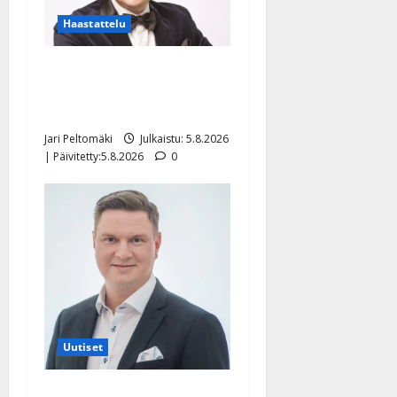
Haastattelu
Leif Lindeman levytti:
”Kuvaa osuvasti uraani
pikkupojasta näihin päiviin”
Jari Peltomäki
Julkaistu: 5.8.2026
| Päivitetty:5.8.2026
0
Uutiset
Jukka Hallikainen, 50,