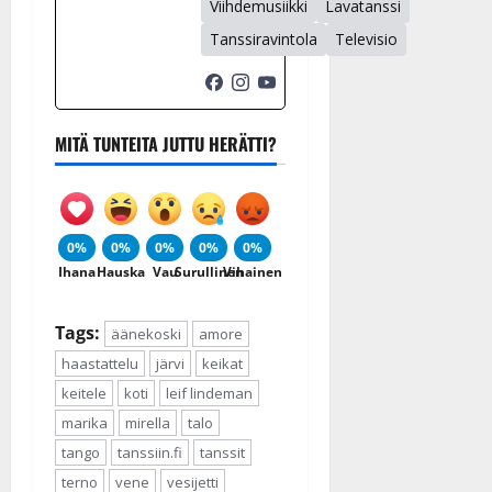
Viihdemusiikki
Lavatanssi
Tanssiravintola
Televisio
MITÄ TUNTEITA JUTTU HERÄTTI?
0%
0%
0%
0%
0%
Ihana
Hauska
Vau
Surullinen
Vihainen
Tags:
äänekoski
amore
haastattelu
järvi
keikat
keitele
koti
leif lindeman
marika
mirella
talo
tango
tanssiin.fi
tanssit
terno
vene
vesijetti