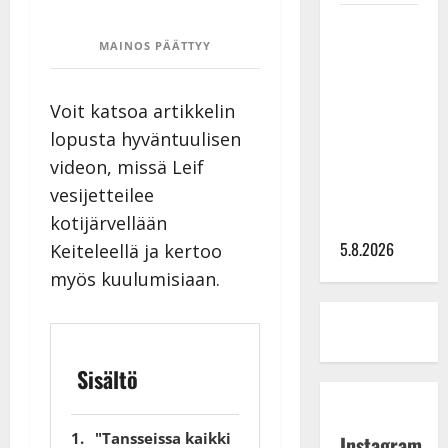
Leif
Lindeman
MAINOS PÄÄTTYY
levytti:
”Kuvaa
Voit katsoa artikkelin
osuvasti
lopusta hyväntuulisen
uraani
videon, missä Leif
pikkupojasta
vesijetteilee
näihin
kotijärvellään
päiviin”
5.8.2026
Keiteleellä ja kertoo
myös kuulumisiaan.
Sisältö
"Tansseissa kaikki
Instagram