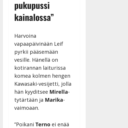
pukupussi
|
Päivitetty:
kainalossa”
Harvoina
vapaapäivinään Leif
pyrkii pääsemään
vesille. Hänellä on
kotirannan laiturissa
komea kolmen hengen
Kawasaki-vesijetti, jolla
hän kyyditsee
Mirella
-
tytärtään ja
Marika
-
vaimoaan.
”Poikani
Terno
ei enää