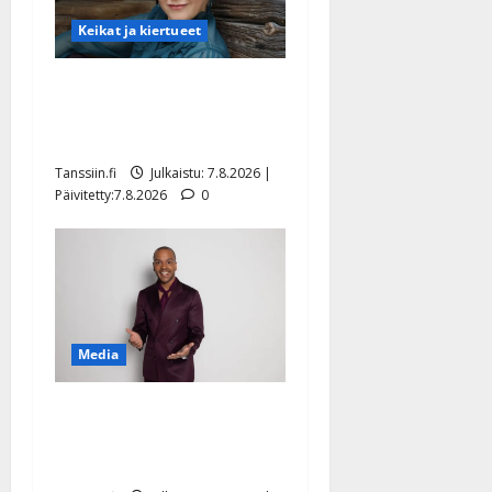
Keikat ja kiertueet
Maikilta pysäyttävä
ulostulo: ”Elämä toi eteeni
sellaisen yllätyksen…”
Tanssiin.fi
Julkaistu: 7.8.2026 |
Päivitetty:7.8.2026
0
Media
Tanssii tähtien kanssa -
julkkikset julki: Anna
Hanski liitää tv-parketilla