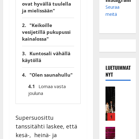
ovat hyvällä tuulella
Seuraa
ja mielissään"
meitä
"Keikoille
vesijetillä pukupussi
kainalossa"
Kuntosali vähällä
käytöllä
LUETUIMMAT
NYT
"Olen saunahullu"
Lomaa vasta
Musiikkiv
jouluna
H
u
i
k
1
Supersuosittu
e
tanssitähti laskee, että
a
Keikat ja 
kesä-, heinä- ja
I
t