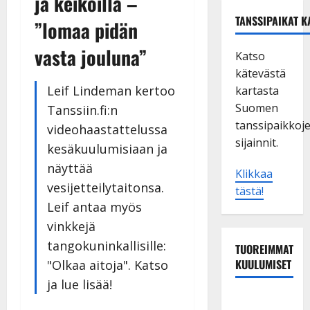
ja keikoilla –
TANSSIPAIKAT K
”lomaa pidän
vasta jouluna”
Katso
kätevästä
Leif Lindeman kertoo
kartasta
Suomen
Tanssiin.fi:n
tanssipaikkoj
videohaastattelussa
sijainnit.
kesäkuulumisiaan ja
näyttää
Klikkaa
vesijetteilytaitonsa.
tästä!
Leif antaa myös
vinkkejä
tangokuninkallisille:
TUOREIMMAT
KUULUMISET
"Olkaa aitoja". Katso
ja lue lisää!
TTK-tähti