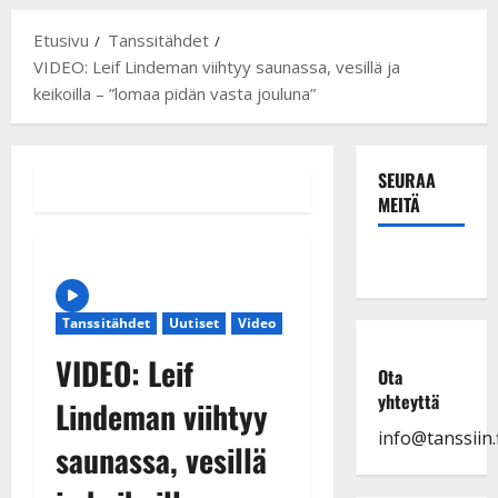
Etusivu
Tanssitähdet
VIDEO: Leif Lindeman viihtyy saunassa, vesillä ja
keikoilla – ”lomaa pidän vasta jouluna”
SEURAA
MEITÄ
Tanssitähdet
Uutiset
Video
VIDEO: Leif
Ota
yhteyttä
Lindeman viihtyy
info@tanssiin.f
saunassa, vesillä