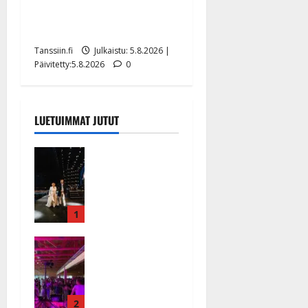
liikuttuu lapsenlapsistaan –
uusi laulu koskettaa syvältä
Tanssiin.fi
Julkaistu: 5.8.2026 |
Päivitetty:5.8.2026
0
LUETUIMMAT JUTUT
Huikeat
hyvästit!
Tommi
saatteli
Katri
1
Helenan
Ikävä
lavalta
sairauskohta
viimeisen
us: soittaja
kerran –
tuupertui
kuva- ja
kesken
2
videokooste