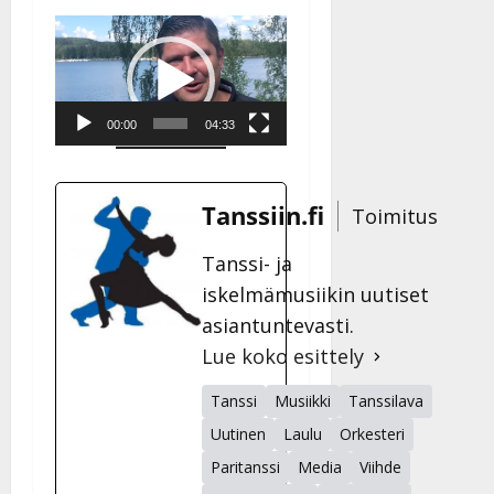
Videotoistin
00:00
04:33
Tanssiin.fi
Toimitus
Tanssi- ja
iskelmämusiikin uutiset
asiantuntevasti.
Lue koko esittely
Tanssi
Musiikki
Tanssilava
Uutinen
Laulu
Orkesteri
Paritanssi
Media
Viihde