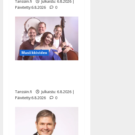
Tanssiin.fi
Julkaistu: 6.8.2026 |
Päivitetty:6.8.2026
0
Musiikkivideo
Sopiiko Edith Piaf
tanssilavalle? Pirttijoki
näyttää mallia – video
Tanssiin.fi
Julkaistu: 6.8.2026 |
Päivitetty:6.8.2026
0