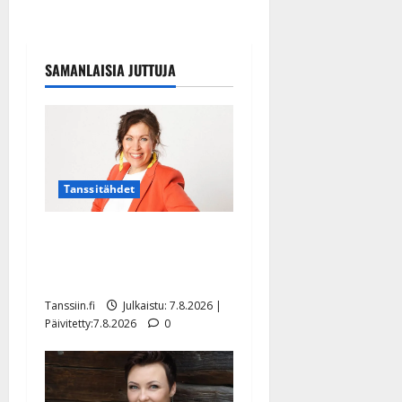
SAMANLAISIA JUTTUJA
Tanssitähdet
TTK-tähti Anna Hanski
rakastaa tanssia – suru
tyttären syövästä painaa
Tanssiin.fi
Julkaistu: 7.8.2026 |
Päivitetty:7.8.2026
0