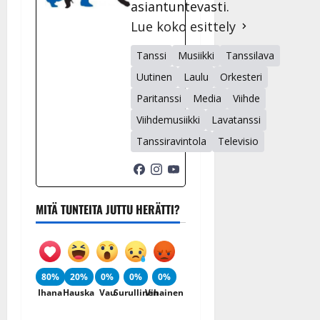
asiantuntevasti.
Lue koko esittely
Tanssi
Musiikki
Tanssilava
Uutinen
Laulu
Orkesteri
Paritanssi
Media
Viihde
Viihdemusiikki
Lavatanssi
Tanssiravintola
Televisio
MITÄ TUNTEITA JUTTU HERÄTTI?
80%
20%
0%
0%
0%
Ihana
Hauska
Vau
Surullinen
Vihainen