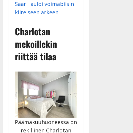
Saari lauloi voimabiisin
27.4.2025
|
kiireiseen arkeen
Päivitetty:
Charlotan
mekoillekin
riittää tilaa
Päämakuuhuoneessa on
rekillinen Charlotan