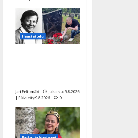
Haastattelu
Esko Rahkonen olisi
täyttänyt 90 vuotta – Arto
Rahkonen kävi haudalla ja
kertoo iskelmälegendan
viimeisistä vuosista
Jari Peltomäki
Julkaistu: 9.8.2026
| Päivitetty:9.8.2026
0
Keikat ja kiertueet