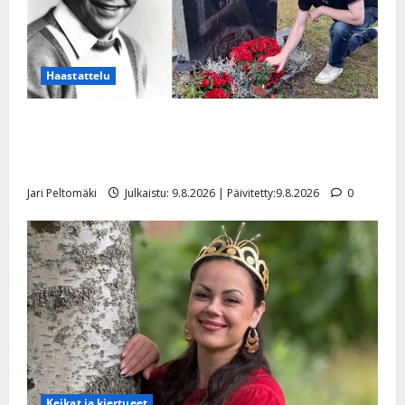
Haastattelu
Esko Rahkonen olisi täyttänyt 90 vuotta – Arto
Rahkonen kävi haudalla ja kertoo iskelmälegendan
viimeisistä vuosista
Jari Peltomäki
Julkaistu: 9.8.2026 | Päivitetty:9.8.2026
0
Keikat ja kiertueet