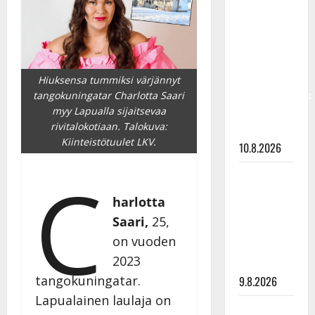
Keiski
laihtui –
vastaa nyt
fanien
huoleen
Hiuksensa tummiksi värjännyt
jaksamisestaan:
tangokuningatar Charlotta Saari
”Mikään ei
myy Lapualla sijaitsevaa
rivitalokotiaan. Talokuva:
ole ikuista”
Kiinteistötuulet LKV.
10.8.2026
C
Tangokuningas
Aki Samuli
harlotta
meni
Saari,
25,
naimisiin –
on vuoden
hääkuva
2023
julki
tangokuningatar.
9.8.2026
Lapualainen laulaja on
Esko