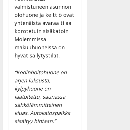
valmistuneen asunnon
olohuone ja keittiö ovat
yhtenäistä avaraa tilaa
korotetuin sisäkatoin.
Molemmissa
makuuhuoneissa on
hyvät säilytystilat.
”Kodinhoitohuone on
arjen luksusta,
kylpyhuone on
laatoitettu, saunassa
sähkölämmitteinen
kiuas. Autokatospaikka
sisältyy hintaan.”