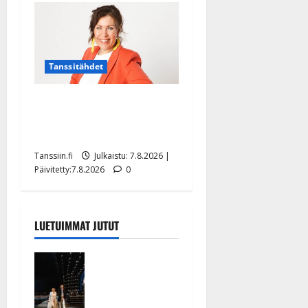
Tanssitähdet
TTK-tähti Anna Hanski
rakastaa tanssia – suru
tyttären syövästä painaa
Tanssiin.fi
Julkaistu: 7.8.2026 |
Päivitetty:7.8.2026
0
LUETUIMMAT JUTUT
Huikeat
hyvästit!
Tommi
saatteli