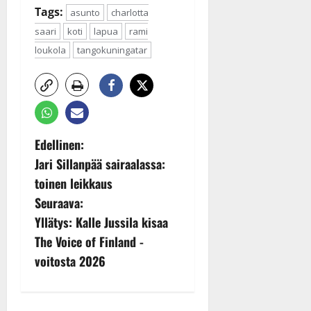
Tags:
asunto
charlotta
saari
koti
lapua
rami
loukola
tangokuningatar
P
Edellinen:
Jari Sillanpää sairaalassa:
o
toinen leikkaus
s
Seuraava:
Yllätys: Kalle Jussila kisaa
t
The Voice of Finland -
n
voitosta 2026
a