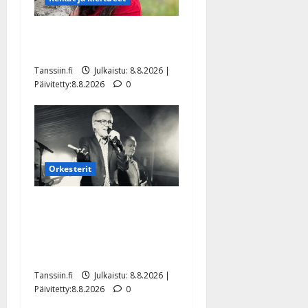
Tangokuningatar Raija
Mäntyniemi: matka tyssäsi
Tanssiin.fi
Julkaistu: 8.8.2026 |
Päivitetty:8.8.2026
0
Orkesterit
Matti Ruohonen viettää taas
synttäreitään täydessä
hiljaisuudessa – tämä on
tilanne nyt
Tanssiin.fi
Julkaistu: 8.8.2026 |
Päivitetty:8.8.2026
0