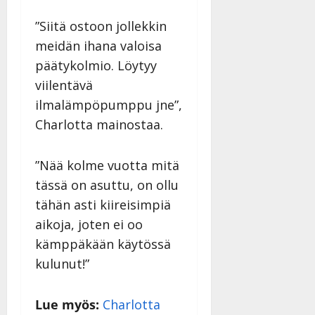
Päivitetty:
D
”Siitä ostoon jollekkin
a
meidän ihana valoisa
n
n
päätykolmio. Löytyy
y
viilentävä
l
ilmalämpöpumppu jne”,
l
e
Charlotta mainostaa.
i
s
”Nää kolme vuotta mitä
o
tässä on asuttu, on ollu
k
i
tähän asti kiireisimpiä
i
aikoja, joten ei oo
t
kämppäkään käytössä
o
s
kulunut!”
Tanssiin.fi
Lue myös:
Charlotta
Julkaistu: