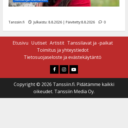
Tangokuningatar Raija Mäntyniemi: matka tyssäsi
Tanssiin.fi
Julkaistu: 8.8.2026 | Päivitetty:8.8.2026
0
Etusivu
Uutiset
Artistit
Tanssilavat ja -paikat
Toimitus ja yhteystiedot
Tietosuojaseloste ja evästekäytäntö
Faceboook
Instagram
Youtube
Copyright © 2026 Tanssiin.fi. Pidätämme kaikki
oikeudet. Tanssiin Media Oy.