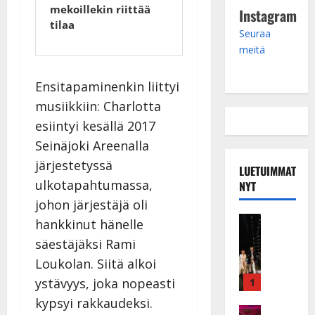
mekoillekin riittää
Instagram
tilaa
Seuraa
meitä
Ensitapaminenkin liittyi
musiikkiin: Charlotta
esiintyi kesällä 2017
Seinäjoki Areenalla
järjestetyssä
LUETUIMMAT
ulkotapahtumassa,
NYT
johon järjestäjä oli
Musiikkiv
hankkinut hänelle
H
säestäjäksi Rami
u
Loukolan. Siitä alkoi
i
k
ystävyys, joka nopeasti
1
e
kypsyi rakkaudeksi.
a
Keikat ja 