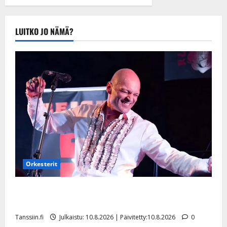
tule Katri…”
Tanssiin.fi
Julkaistu:
LUITKO JO NÄMÄ?
20.8.2025 |
Päivitetty:22.8.2025
Orkesterit
Dimitri Keiski laihtui – vastaa nyt fanien huoleen
jaksamisestaan: ”Mikään ei ole ikuista”
Tanssiin.fi
Julkaistu: 10.8.2026 | Päivitetty:10.8.2026
0