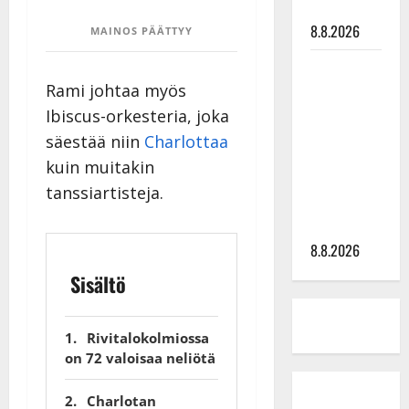
tyssäsi
8.8.2026
MAINOS PÄÄTTYY
Matti
Ruohonen
Rami johtaa myös
viettää taas
Ibiscus-orkesteria, joka
synttäreitään
säestää niin
Charlottaa
täydessä
kuin muitakin
hiljaisuudessa
tanssiartisteja.
– tämä on
tilanne nyt
8.8.2026
Sisältö
Rivitalokolmiossa
on 72 valoisaa neliötä
Charlotan