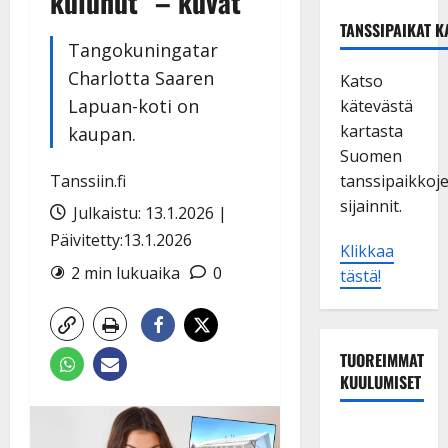
kulunut” – kuvat
TANSSIPAIKAT K
Tangokuningatar
Charlotta Saaren
Katso
Lapuan-koti on
kätevästä
kartasta
kaupan.
Suomen
Tanssiin.fi
tanssipaikkoj
sijainnit.
Julkaistu: 13.1.2026 |
Päivitetty:13.1.2026
Klikkaa
2 min lukuaika
0
tästä!
TUOREIMMAT
KUULUMISET
Dimitri