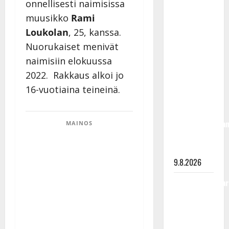
onnellisesti naimisissa
Rahkonen
muusikko
Rami
olisi
Loukolan
, 25,
kanssa.
täyttänyt
Nuorukaiset menivät
90 vuotta –
Arto
naimisiin elokuussa
Rahkonen
2022. Rakkaus alkoi jo
kävi
16-vuotiaina teineinä.
haudalla ja
kertoo
iskelmälegenda
MAINOS
viimeisistä
vuosista
9.8.2026
Tangokuningatar
Raija
Mäntyniemi:
matka