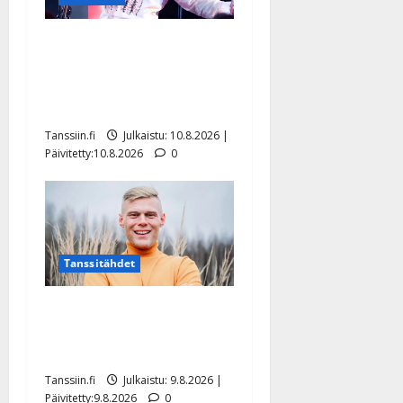
Dimitri Keiski laihtui –
vastaa nyt fanien huoleen
jaksamisestaan: ”Mikään ei
ole ikuista”
Tanssiin.fi
Julkaistu: 10.8.2026 |
Päivitetty:10.8.2026
0
Tanssitähdet
Tangokuningas Aki Samuli
meni naimisiin – hääkuva
julki
Tanssiin.fi
Julkaistu: 9.8.2026 |
Päivitetty:9.8.2026
0