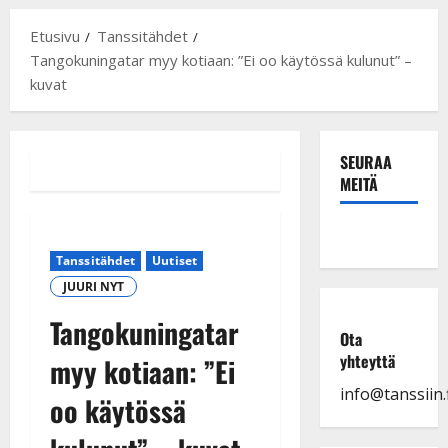
Etusivu
Tanssitähdet
Tangokuningatar myy kotiaan: ”Ei oo käytössä kulunut” –
kuvat
SEURAA
MEITÄ
Tanssitähdet
Uutiset
JUURI NYT
Tangokuningatar
Ota
yhteyttä
myy kotiaan: ”Ei
info@tanssiin.f
oo käytössä