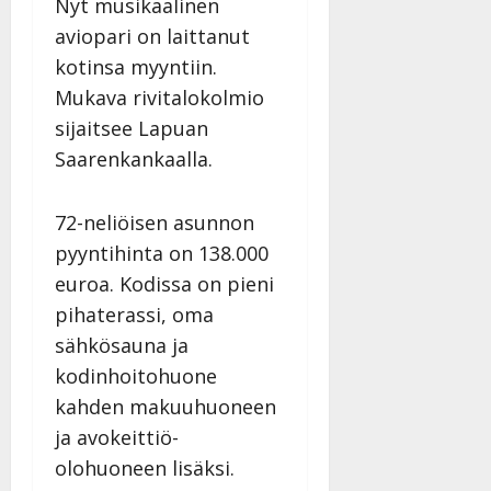
Nyt musikaalinen
l
i
s
a
Tanssiin.fi
i
t
aviopari on laittanut
ä
-
v
u
Julkaistu:
j
kotinsa myyntiin.
Tanssiin.fi
a
l
21.8.2025
a
Mukava rivitalokolmio
t
e
|
v
Julkaistu:
sijaitsee Lapuan
p
Päivitetty:
K
22.8.2025
i
i
a
|
Saarenkankaalla.
d
a
t
Päivitetty:
e
n
r
o
72-neliöisen asunnon
t
i
k
i
…
pyyntihinta on 138.000
o
n
”
o
euroa. Kodissa on pieni
a
s
Tanssiin.fi
pihaterassi, oma
h
t
sähkösauna ja
ä
Julkaistu:
e
i
20.8.2025
kodinhoitohuone
Tanssiin.fi
t
|
kahden makuuhuoneen
Päivitetty:
ä
Julkaistu:
ja avokeittiö-
ä
17.8.2025
n
olohuoneen lisäksi.
|
–