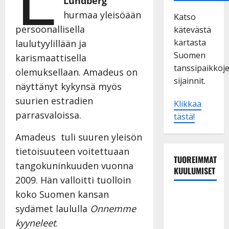
Lundberg
hurmaa yleisöään
Katso
persoonallisella
kätevästä
kartasta
laulutyylillään ja
Suomen
karismaattisella
tanssipaikkoj
olemuksellaan. Amadeus on
sijainnit.
näyttänyt kykynsä myös
suurien estradien
Klikkaa
parrasvaloissa.
tästä!
Amadeus tuli suuren yleisön
tietoisuuteen voitettuaan
TUOREIMMAT
tangokuninkuuden vuonna
KUULUMISET
2009. Hän valloitti tuolloin
koko Suomen kansan
TTK-tähti
sydämet laululla
Onnemme
Anna
Hanski
kyyneleet
.