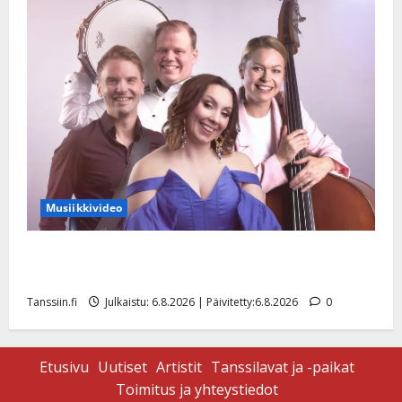
Musiikkivideo
Sopiiko Edith Piaf tanssilavalle? Pirttijoki näyttää
mallia – video
Tanssiin.fi
Julkaistu: 6.8.2026 | Päivitetty:6.8.2026
0
Etusivu
Uutiset
Artistit
Tanssilavat ja -paikat
Toimitus ja yhteystiedot