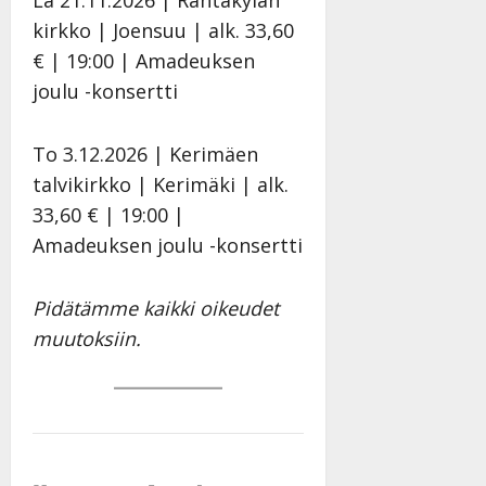
n
kirkko | Joensuu | alk. 33,60
y
€ | 19:00 | Amadeuksen
l
l
joulu -konsertti
e
i
To 3.12.2026 | Kerimäen
s
o
talvikirkko | Kerimäki | alk.
k
33,60 € | 19:00 |
i
Amadeuksen joulu -konsertti
i
t
o
Pidätämme kaikki oikeudet
s
muutoksiin.
Tanssiin.fi
Julkaistu:
27.4.2025
|
Päivitetty: