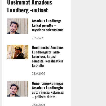
Uusimmat Amadeus
Lundberg -uutiset
Amadeus Lundberg:
keikat peruttu –
mystinen sairausloma
7.7.2026
Huoli heräsi Amadeus
Lundbergista: auto
kolarissa, katosi
somesta, kesähäätkin
katkolla
28.6.2026
Uuno: tangokuningas
Amadeus Lundbergin
auto rajussa kolarissa
– poliisitutkinta
26.6.2026