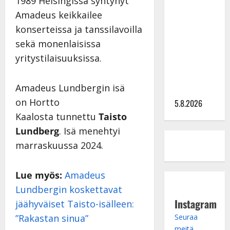
Lindeman
1989 Helsingissä syntynyt
levytti:
Amadeus keikkailee
”Kuvaa
konserteissa ja tanssilavoilla
osuvasti
sekä monenlaisissa
uraani
yritystilaisuuksissa.
pikkupojasta
näihin
Amadeus Lundbergin isä
päiviin”
on Hortto
5.8.2026
Kaalosta tunnettu
Taisto
Lundberg
. Isä menehtyi
marraskuussa 2024.
Lue myös:
Amadeus
Lundbergin koskettavat
Instagram
jäähyväiset Taisto-isälleen:
Seuraa
”Rakastan sinua”
meitä