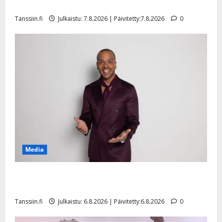
sellaisen yllätyksen…”
Tanssiin.fi
Julkaistu: 7.8.2026 | Päivitetty:7.8.2026
0
Media
Tanssii tähtien kanssa -julkkikset julki: Anna Hanski
liitää tv-parketilla
Tanssiin.fi
Julkaistu: 6.8.2026 | Päivitetty:6.8.2026
0