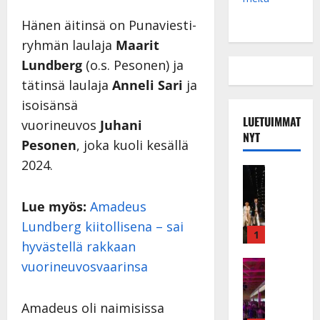
Hänen äitinsä on Punaviesti-
ryhmän laulaja
Maarit
Lundberg
(o.s. Pesonen) ja
tätinsä laulaja
Anneli Sari
ja
isoisänsä
LUETUIMMAT
vuorineuvos
Juhani
NYT
Pesonen
, joka kuoli kesällä
2024.
Musiikkiv
H
u
Lue myös:
Amadeus
i
Lundberg kiitollisena – sai
k
1
hyvästellä rakkaan
e
a
Keikat ja 
vuorineuvosvaarinsa
I
t
k
h
Amadeus oli naimisissa
ä
y