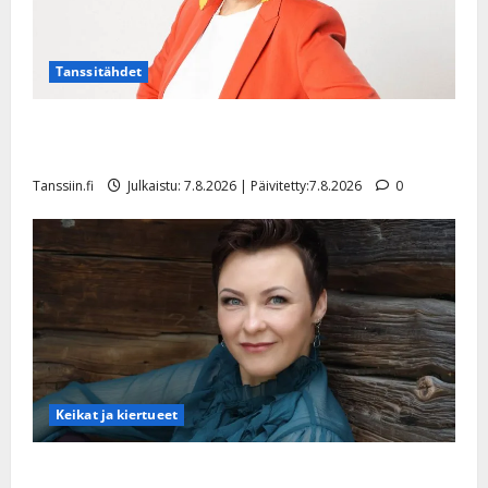
Tanssitähdet
TTK-tähti Anna Hanski rakastaa tanssia – suru
tyttären syövästä painaa
Tanssiin.fi
Julkaistu: 7.8.2026 | Päivitetty:7.8.2026
0
Keikat ja kiertueet
Maikilta pysäyttävä ulostulo: ”Elämä toi eteeni