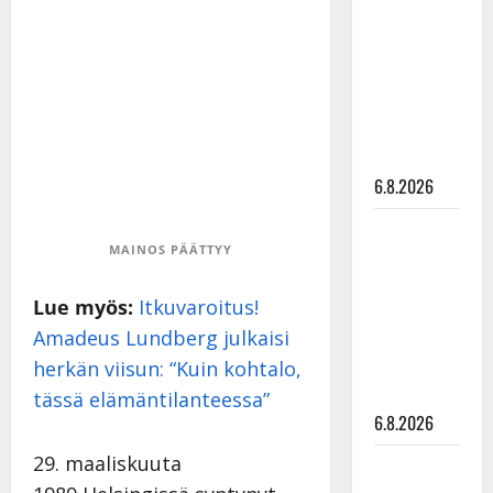
kanssa -
julkkikset
julki: Anna
Hanski
liitää tv-
parketilla
6.8.2026
Sopiiko
MAINOS PÄÄTTYY
Edith Piaf
tanssilavalle?
Lue myös:
Itkuvaroitus!
Pirttijoki
Amadeus Lundberg julkaisi
näyttää
mallia –
herkän viisun: “Kuin kohtalo,
video
tässä elämäntilanteessa”
6.8.2026
29. maaliskuuta
Leif