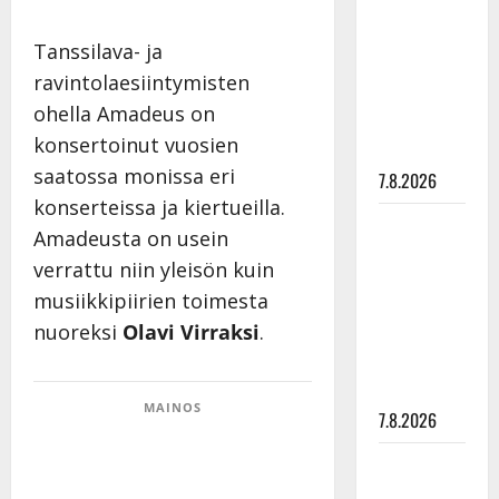
rakastaa
tanssia –
Tanssilava- ja
suru
ravintolaesiintymisten
tyttären
ohella Amadeus on
syövästä
konsertoinut vuosien
painaa
saatossa monissa eri
7.8.2026
konserteissa ja kiertueilla.
Maikilta
Amadeusta on usein
pysäyttävä
verrattu niin yleisön kuin
ulostulo:
musiikkipiirien toimesta
”Elämä toi
nuoreksi
Olavi Virraksi
.
eteeni
sellaisen
yllätyksen…”
MAINOS
7.8.2026
Tanssii
tähtien