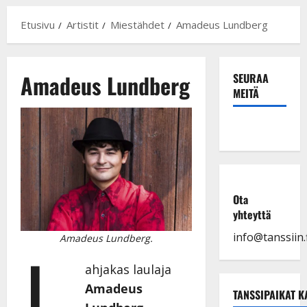
Etusivu
Artistit
Miestähdet
Amadeus Lundberg
Amadeus Lundberg
SEURAA
MEITÄ
Ota
yhteyttä
info@tanssiin.f
L
Amadeus Lundberg.
ahjakas laulaja
Amadeus
TANSSIPAIKAT K