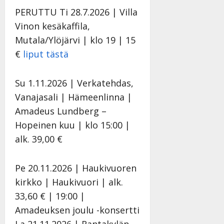
a
l
21.8.2025
a
t
PERUTTU Ti 28.7.2026 | Villa
e
|
v
Julkaistu:
p
Päivitetty:
K
22.8.2025
Vinon kesäkaffila,
i
i
a
|
d
Mutala/Ylöjärvi | klo 19 | 15
a
t
Päivitetty:
e
€
liput tästä
n
r
o
t
i
k
i
…
o
Su 1.11.2026 | Verkatehdas,
n
”
o
Vanajasali | Hämeenlinna |
a
s
Tanssiin.fi
h
Amadeus Lundberg –
t
ä
Julkaistu:
Hopeinen kuu | klo 15:00 |
e
i
20.8.2025
alk. 39,00 €
Tanssiin.fi
t
|
Päivitetty:
ä
Julkaistu:
ä
Pe 20.11.2026 | Haukivuoren
17.8.2025
n
|
kirkko | Haukivuori | alk.
–
Päivitetty:
33,60 € | 19:00 |
D
a
Amadeuksen joulu -konsertti
n
La 21.11.2026 | Rantakylän