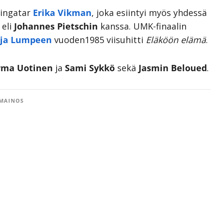
ningatar
Erika Vikman
, joka esiintyi myös yhdessä
 eli
Johannes Pietschin
kanssa. UMK-finaalin
ja Lumpeen
vuoden1985 viisuhitti
Eläköön elämä
.
rma Uotinen
ja
Sami Sykkö
sekä
Jasmin Beloued
.
MAINOS