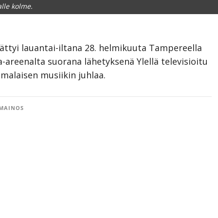
alle kolme.
ättyi lauantai-iltana 28. helmikuuta Tampereella
a-areenalta suorana lähetyksenä Ylellä televisioitu
omalaisen musiikin juhlaa.
MAINOS