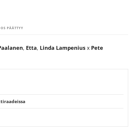
OS PÄÄTTYY
 Paalanen
,
Etta
,
Linda Lampenius
x
Pete
ttiraadeissa