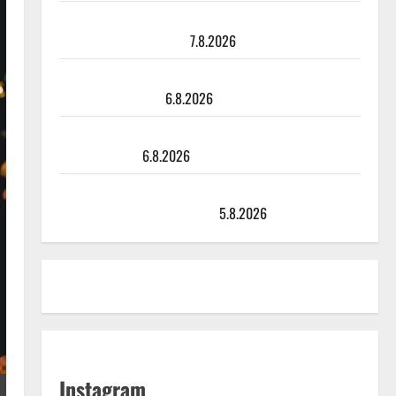
Maikilta pysäyttävä ulostulo: ”Elämä toi eteeni
sellaisen yllätyksen…”
7.8.2026
Tanssii tähtien kanssa -julkkikset julki: Anna Hanski
liitää tv-parketilla
6.8.2026
Sopiiko Edith Piaf tanssilavalle? Pirttijoki näyttää
mallia – video
6.8.2026
Leif Lindeman levytti: ”Kuvaa osuvasti uraani
pikkupojasta näihin päiviin”
5.8.2026
Instagram