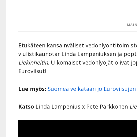
MAIN
Etukäteen kansainväliset vedonlyöntitoimisto
viulistikaunotar Linda Lampeniuksen ja pop
Liekinheitin
. Ulkomaiset vedonlyöjät olivat jop
Euroviisut!
Lue myös:
Suomea veikataan jo Euroviisujen 
Katso
Linda Lampenius x Pete Parkkonen
Lie