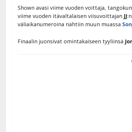
Shown avasi viime vuoden voittaja, tangoku
viime vuoden itävaltalaisen viisuvoittajan
JJ
:n
väliaikanumeroina nähtiin muun muassa
Son
Finaalin juonsivat omintakaiseen tyyliinsä
Jo