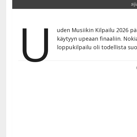
sij
U
uden Musiikin Kilpailu 2026 pä
käytyyn upeaan finaaliin. Noki
loppukilpailu oli todellista su