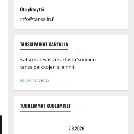
Ota yhteyttä
info@tanssiin.fi
TANSSIPAIKAT KARTALLA
Katso kätevästä kartasta Suomen
tanssipaikkojen sijainnit.
Klikkaa tästä!
TUOREIMMAT KUULUMISET
TTK-tähti Anna Hanski rakastaa tanssia – suru
tyttären syövästä painaa
7.8.2026