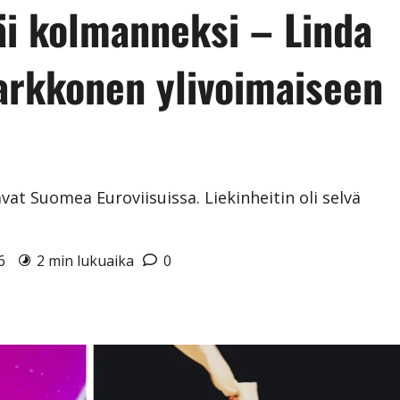
i kolmanneksi – Linda
arkkonen ylivoimaiseen
t Suomea Euroviisuissa. Liekinheitin oli selvä
26
2 min lukuaika
0