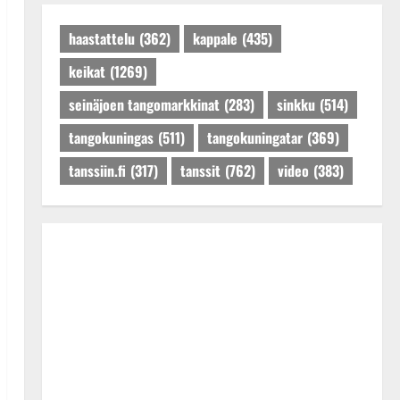
Päivitetty:27.4.2025
haastattelu
(362)
kappale
(435)
keikat
(1269)
seinäjoen tangomarkkinat
(283)
sinkku
(514)
tangokuningas
(511)
tangokuningatar
(369)
tanssiin.fi
(317)
tanssit
(762)
video
(383)