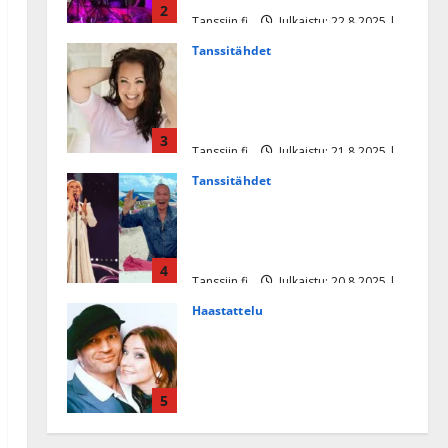
2
Tanssiin.fi
Julkaistu: 22.8.2025 |
Päivitetty:22.8.2025
Tanssitähdet
Heidi Pakarisen ja Mika
Pohjosen tytär kilpailee
missikisoissa
3
Tanssiin.fi
Julkaistu: 21.8.2025 |
Päivitetty:22.8.2025
Tanssitähdet
Tämä Ile Vainion runo Katri
Helenasta paisui hitiksi: ”Voi
tule Katri…”
4
Tanssiin.fi
Julkaistu: 20.8.2025 |
Päivitetty:22.8.2025
Haastattelu
Huikea rakkaustarina!
Dimitri Keiski ja Katja
juhlivat pian tinahäitään –
5
Dannylle iso kiitos
Tanssiin.fi
Julkaistu: 27.4.2025 |