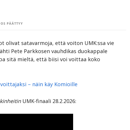
OS PÄÄTTYY
t olivat satavarmoja, että voiton UMK:ssa vie
tähti Pete Parkkosen vauhdikas duokappale
a sitä mieltä, että biisi voi voittaa koko
voittajaksi – näin käy Komioille
kinheitin
UMK-finaali 28.2.2026: