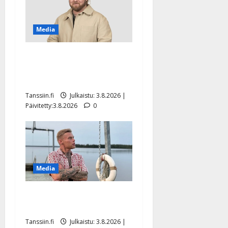
Media
Teemu Roivainen kieroilee
tv:n Petollisissa – pelkää
putoavansa ensimmäisenä
Tanssiin.fi
Julkaistu: 3.8.2026 |
Päivitetty:3.8.2026
0
Media
IL: Aki Samuli viettää isoja
elohäitä – sukunimi vaihtuu
Tanssiin.fi
Julkaistu: 3.8.2026 |