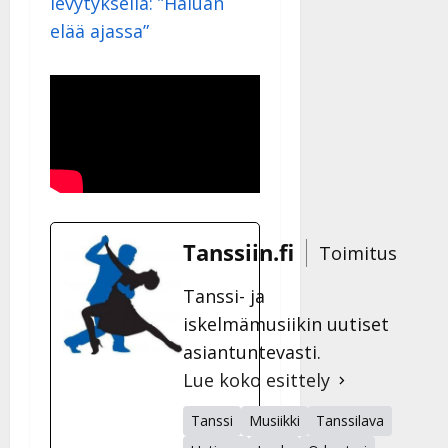
levytyksellä: ”Haluan
elää ajassa”
Tanssiin.fi
Toimitus
Tanssi- ja
iskelmämusiikin uutiset
asiantuntevasti.
Lue koko esittely
Tanssi
Musiikki
Tanssilava