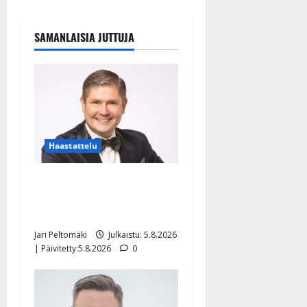
SAMANLAISIA JUTTUJA
Haastattelu
Leif Lindeman levytti:
”Kuvaa osuvasti uraani
pikkupojasta näihin päiviin”
Jari Peltomäki
Julkaistu: 5.8.2026
| Päivitetty:5.8.2026
0