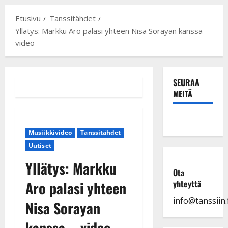
Etusivu
Tanssitähdet
Yllätys: Markku Aro palasi yhteen Nisa Sorayan kanssa –
video
SEURAA
MEITÄ
Musiikkivideo
Tanssitähdet
Uutiset
Yllätys: Markku
Ota
Aro palasi yhteen
yhteyttä
info@tanssiin.f
Nisa Sorayan
kanssa – video