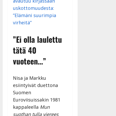
avautuu kirjassaan
y
uskottomuudesta:
l
l
”Elämäni suurimpia
e
virheitä”
i
s
”Ei olla laulettu
o
k
tätä 40
i
i
vuoteen…”
t
o
s
Nisa ja Markku
Tanssiin.fi
esiintyivät duettona
Julkaistu:
Suomen
27.4.2025
|
Euroviisuissakin 1981
Päivitetty:
kappaleella
Mun
suothan tulla vierees