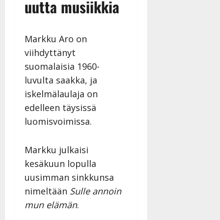
uutta musiikkia
Markku Aro on
viihdyttänyt
suomalaisia 1960-
luvulta saakka, ja
iskelmälaulaja on
edelleen täysissä
luomisvoimissa.
Markku julkaisi
kesäkuun lopulla
uusimman sinkkunsa
nimeltään
Sulle annoin
mun elämän
.