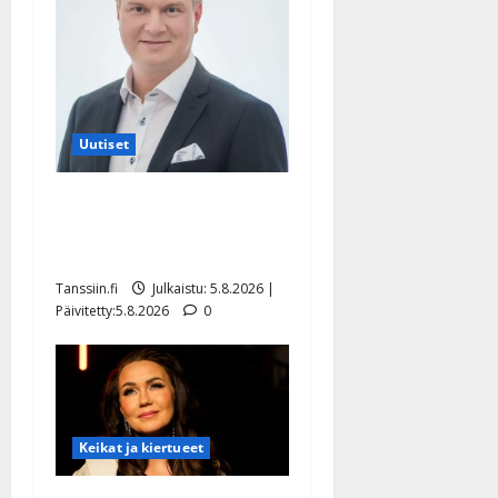
Uutiset
Jukka Hallikainen, 50,
liikuttuu lapsenlapsistaan –
uusi laulu koskettaa syvältä
Tanssiin.fi
Julkaistu: 5.8.2026 |
Päivitetty:5.8.2026
0
Keikat ja kiertueet