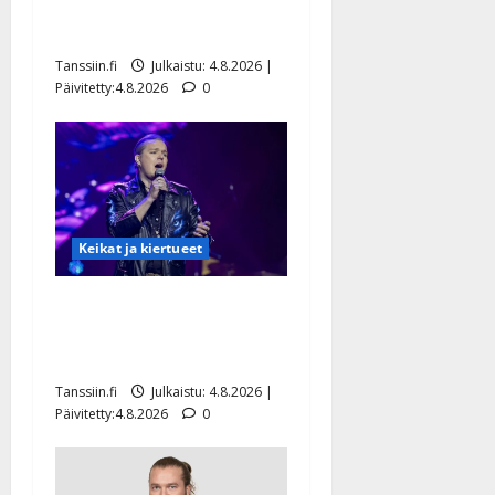
Saija Tuupanen ei toivu –
lääkäri: ”Vaakatasoon”
Tanssiin.fi
Julkaistu: 4.8.2026 |
Päivitetty:4.8.2026
0
Keikat ja kiertueet
Ilari Hämäläisen
tangomatkan hinta: 10 000
eurolla keikkoja sivu suun
Tanssiin.fi
Julkaistu: 4.8.2026 |
Päivitetty:4.8.2026
0