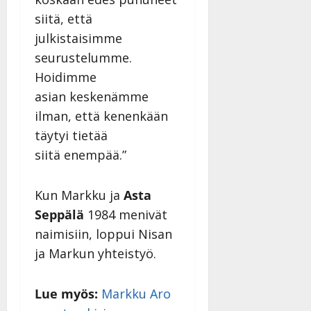
v
Julkaistu:
p
Päivitetty:
K
22.8.2025
i
siitä, että
i
a
|
d
julkistaisimme
a
t
Päivitetty:
e
seurustelumme.
n
r
o
t
i
Hoidimme
k
i
…
o
asian keskenämme
n
”
o
ilman, että kenenkään
a
s
Tanssiin.fi
h
täytyi tietää
t
ä
Julkaistu:
siitä enempää.”
e
i
20.8.2025
Tanssiin.fi
t
|
Päivitetty:
Kun Markku ja
Asta
ä
Julkaistu:
ä
Seppälä
1984 menivät
17.8.2025
n
|
naimisiin, loppui Nisan
–
Päivitetty:
ja Markun yhteistyö.
D
a
n
Lue myös:
Markku Aro
n