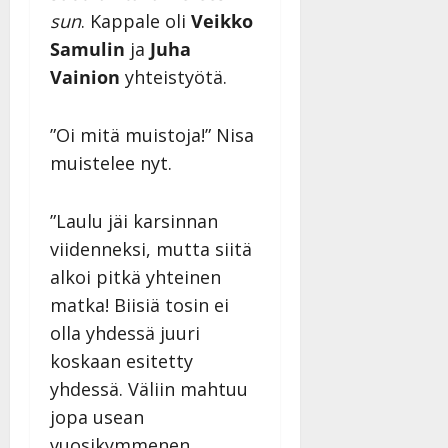
sun
. Kappale oli
Veikko
Samulin
ja
Juha
Vainion
yhteistyötä.
”Oi mitä muistoja!” Nisa
muistelee nyt.
”Laulu jäi karsinnan
viidenneksi, mutta siitä
alkoi pitkä yhteinen
matka! Biisiä tosin ei
olla yhdessä juuri
koskaan esitetty
yhdessä. Väliin mahtuu
jopa usean
vuosikymmenen