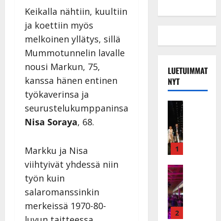
Keikalla nähtiin, kuultiin
ja koettiin myös
melkoinen yllätys, sillä
Mummotunnelin lavalle
nousi Markun, 75,
LUETUIMMAT
kanssa hänen entinen
NYT
työkaverinsa ja
Musiikkiv
seurustelukumppaninsa
H
Nisa Soraya
, 68.
u
i
k
1
Markku ja Nisa
e
viihtyivät yhdessä niin
a
Keikat ja 
työn kuin
I
t
k
h
salaromanssinkin
ä
y
merkeissä 1970-80-
v
v
2
luvun taitteessa.