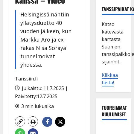
TANSSIPAIKAT K
Helsingissä nähtiin
yllätysduetto 40
Katso
vuoden jälkeen, kun
kätevästä
Markku Aro ja ex-
kartasta
Suomen
rakas Nisa Soraya
tanssipaikkoj
tunnelmoivat
sijainnit.
yhdessä.
Klikkaa
Tanssiin.fi
tästä!
Julkaistu: 11.7.2025 |
Päivitetty:12.7.2025
3 min lukuaika
TUOREIMMAT
KUULUMISET
Leif