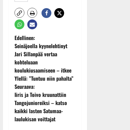
P
Edellinen:
Seinäjoella kyynelehtinyt
o
Jari Sillanpää vertaa
s
kohteluaan
koulukiusaamiseen – itkee
t
Ylellä: ”Tuntuu niin pahalta”
n
Seuraava:
Iiris ja Toivo kruunattiin
a
Tangojunioreiksi – katso
v
kaikki lasten Satumaa-
laulukisan voittajat
i