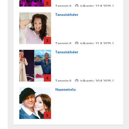
2
Tanssiin.fi
Julkaistu: 22.8.2025 |
Päivitetty:22.8.2025
Tanssitähdet
Heidi Pakarisen ja Mika
Pohjosen tytär kilpailee
missikisoissa
3
Tanssiin.fi
Julkaistu: 21.8.2025 |
Päivitetty:22.8.2025
Tanssitähdet
Tämä Ile Vainion runo Katri
Helenasta paisui hitiksi: ”Voi
tule Katri…”
4
Tanssiin.fi
Julkaistu: 20.8.2025 |
Päivitetty:22.8.2025
Haastattelu
Huikea rakkaustarina!
Dimitri Keiski ja Katja
juhlivat pian tinahäitään –
5
Dannylle iso kiitos
Tanssiin.fi
Julkaistu: 27.4.2025 |