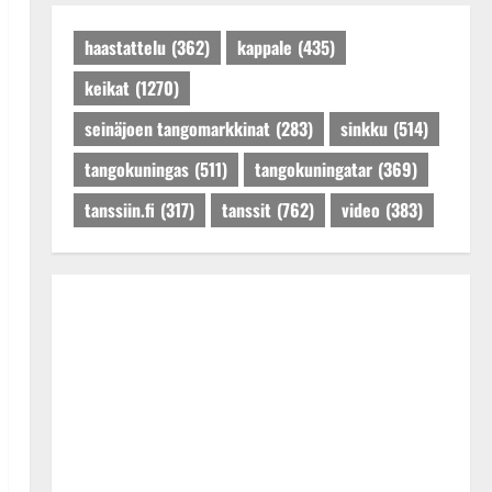
Päivitetty:27.4.2025
haastattelu
(362)
kappale
(435)
keikat
(1270)
seinäjoen tangomarkkinat
(283)
sinkku
(514)
tangokuningas
(511)
tangokuningatar
(369)
tanssiin.fi
(317)
tanssit
(762)
video
(383)