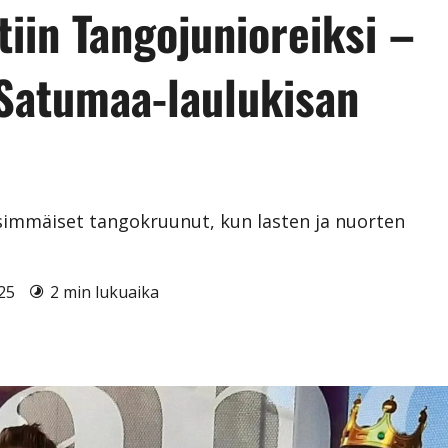
ttiin Tangojunioreiksi –
 Satumaa-laulukisan
nsimmäiset tangokruunut, kun lasten ja nuorten
025
2 min lukuaika