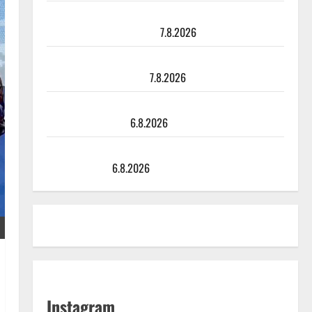
TTK-tähti Anna Hanski rakastaa tanssia – suru
tyttären syövästä painaa
7.8.2026
Maikilta pysäyttävä ulostulo: ”Elämä toi eteeni
sellaisen yllätyksen…”
7.8.2026
Tanssii tähtien kanssa -julkkikset julki: Anna Hanski
liitää tv-parketilla
6.8.2026
Sopiiko Edith Piaf tanssilavalle? Pirttijoki näyttää
mallia – video
6.8.2026
Instagram