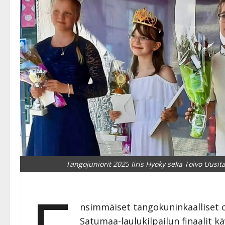
Tangojuniorit 2025 Iiris Hyöky sekä Toivo Uusita
nsimmäiset tangokuninkaalliset o
Satumaa-laulukilpailun finaalit kä