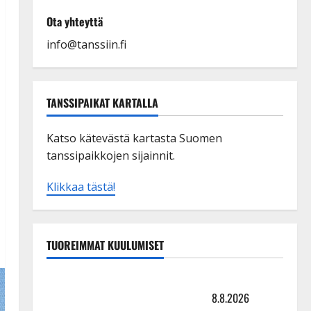
Ota yhteyttä
info@tanssiin.fi
TANSSIPAIKAT KARTALLA
Katso kätevästä kartasta Suomen
tanssipaikkojen sijainnit.
Klikkaa tästä!
TUOREIMMAT KUULUMISET
Matti Ruohonen viettää taas synttäreitään täydessä
hiljaisuudessa – tämä on tilanne nyt
8.8.2026