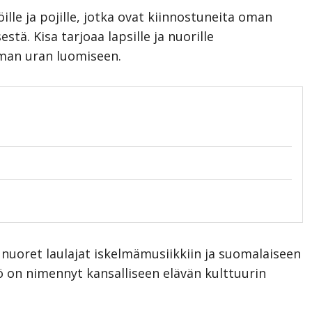
ille ja pojille, jotka ovat kiinnostuneita oman
stä. Kisa tarjoaa lapsille ja nuorille
oman uran luomiseen.
uoret laulajat iskelmämusiikkiin ja suomalaiseen
ö on nimennyt kansalliseen elävän kulttuurin