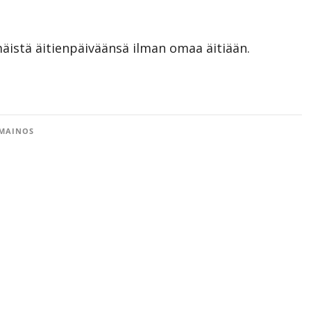
mäistä äitienpäiväänsä ilman omaa äitiään.
MAINOS