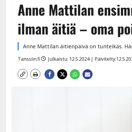
Anne Mattilan ensim
ilman äitiä – oma po
Anne Mattilan äitienpäivä on tunteikas. H
Tanssiin.fi
Julkaistu: 12.5.2024 | Päivitetty:12.5.2