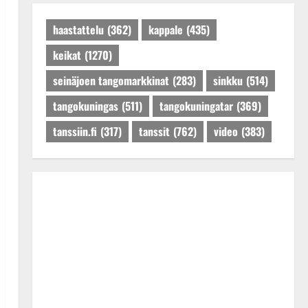
Päivitetty:27.4.2025
haastattelu
(362)
kappale
(435)
keikat
(1270)
seinäjoen tangomarkkinat
(283)
sinkku
(514)
tangokuningas
(511)
tangokuningatar
(369)
tanssiin.fi
(317)
tanssit
(762)
video
(383)