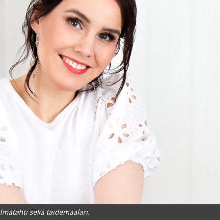
lmätähti sekä taidemaalari.