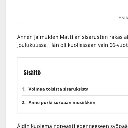
MAIN
Annen ja muiden Mattilan sisarusten rakas ä
joulukuussa. Hän oli kuollessaan vain 66-vuot
Sisältö
Voimaa toisista sisaruksista
Anne purki suruaan musiikkiin
Äidin kuolema nopeasti edenneeseen syöpään o