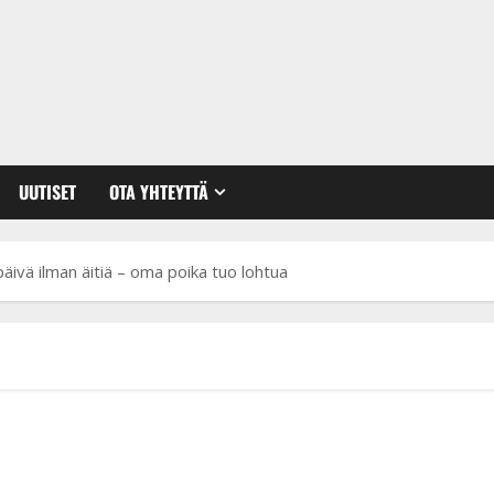
UUTISET
OTA YHTEYTTÄ
äivä ilman äitiä – oma poika tuo lohtua