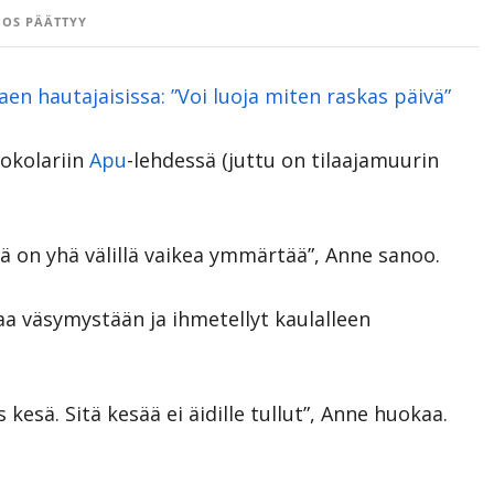
OS PÄÄTTYY
laen hautajaisissa: ”Voi luoja miten raskas päivä”
tokolariin
Apu
-lehdessä (juttu on tilaajamuurin
tä on yhä välillä vaikea ymmärtää”, Anne sanoo.
aa väsymystään ja ihmetellyt kaulalleen
as kesä. Sitä kesää ei äidille tullut”, Anne huokaa.