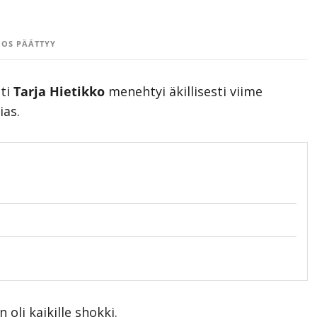
OS PÄÄTTYY
iti
Tarja Hietikko
menehtyi äkillisesti viime
ias.
li kaikille shokki.