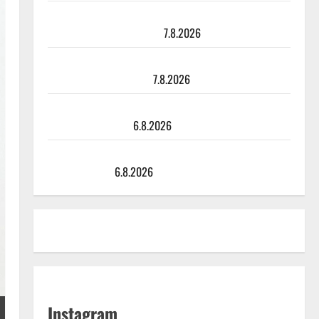
TTK-tähti Anna Hanski rakastaa tanssia – suru
tyttären syövästä painaa
7.8.2026
Maikilta pysäyttävä ulostulo: ”Elämä toi eteeni
sellaisen yllätyksen…”
7.8.2026
Tanssii tähtien kanssa -julkkikset julki: Anna Hanski
liitää tv-parketilla
6.8.2026
Sopiiko Edith Piaf tanssilavalle? Pirttijoki näyttää
mallia – video
6.8.2026
Instagram