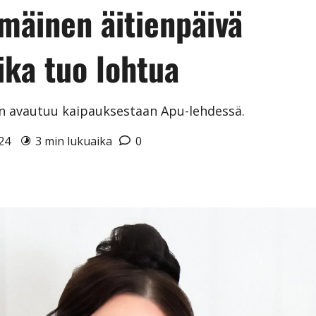
mäinen äitienpäivä
ika tuo lohtua
än avautuu kaipauksestaan Apu-lehdessä.
024
3 min lukuaika
0