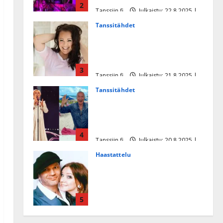
2
Tanssiin.fi
Julkaistu: 22.8.2025 |
Päivitetty:22.8.2025
Tanssitähdet
Heidi Pakarisen ja Mika
Pohjosen tytär kilpailee
missikisoissa
3
Tanssiin.fi
Julkaistu: 21.8.2025 |
Päivitetty:22.8.2025
Tanssitähdet
Tämä Ile Vainion runo Katri
Helenasta paisui hitiksi: ”Voi
tule Katri…”
4
Tanssiin.fi
Julkaistu: 20.8.2025 |
Päivitetty:22.8.2025
Haastattelu
Huikea rakkaustarina!
Dimitri Keiski ja Katja
juhlivat pian tinahäitään –
5
Dannylle iso kiitos
Tanssiin.fi
Julkaistu: 27.4.2025 |