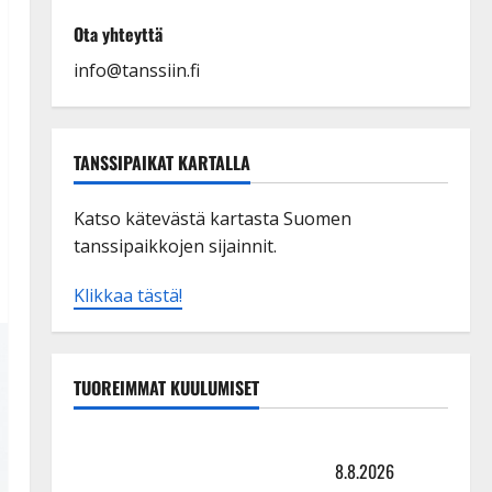
Ota yhteyttä
info@tanssiin.fi
TANSSIPAIKAT KARTALLA
Katso kätevästä kartasta Suomen
tanssipaikkojen sijainnit.
Klikkaa tästä!
TUOREIMMAT KUULUMISET
Matti Ruohonen viettää taas synttäreitään täydessä
hiljaisuudessa – tämä on tilanne nyt
8.8.2026