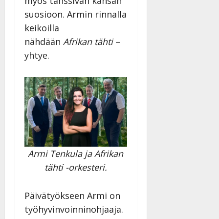
myös tanssivan kansan
Julkaistu:
suosioon. Armin rinnalla
27.4.2025
|
keikoilla
Päivitetty:
nähdään
Afrikan tähti
–
yhtye.
Armi Tenkula ja Afrikan
tähti -orkesteri.
Päivätyökseen Armi on
työhyvinvoinninohjaaja.