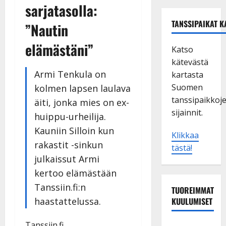
sarjatasolla:
TANSSIPAIKAT K
”Nautin
elämästäni”
Katso
kätevästä
Armi Tenkula on
kartasta
Suomen
kolmen lapsen laulava
tanssipaikkoj
äiti, jonka mies on ex-
sijainnit.
huippu-urheilija.
Kauniin Silloin kun
Klikkaa
rakastit -sinkun
tästä!
julkaissut Armi
kertoo elämästään
Tanssiin.fi:n
TUOREIMMAT
haastattelussa.
KUULUMISET
Tanssiin.fi