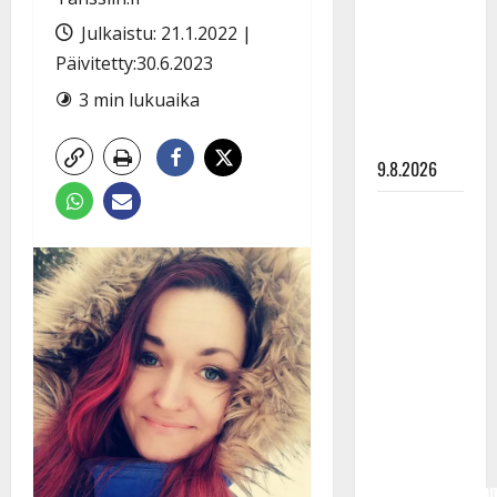
Tangokuningas
Aki Samuli
Julkaistu: 21.1.2022 |
meni
Päivitetty:30.6.2023
naimisiin –
3 min lukuaika
hääkuva
julki
9.8.2026
Esko
Rahkonen
olisi
täyttänyt
90 vuotta –
Arto
Rahkonen
kävi
haudalla ja
kertoo
iskelmälegenda