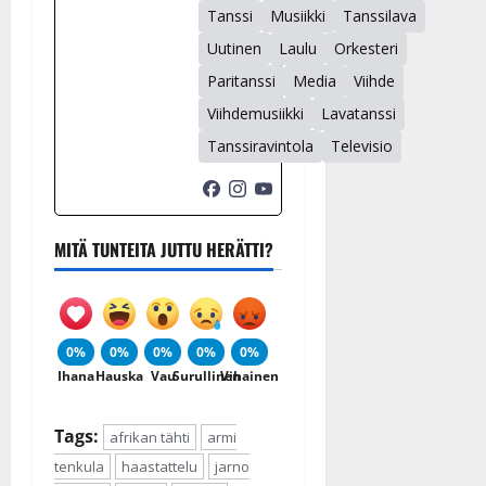
Tanssi
Musiikki
Tanssilava
Uutinen
Laulu
Orkesteri
Paritanssi
Media
Viihde
Viihdemusiikki
Lavatanssi
Tanssiravintola
Televisio
MITÄ TUNTEITA JUTTU HERÄTTI?
0%
0%
0%
0%
0%
Ihana
Hauska
Vau
Surullinen
Vihainen
Tags:
afrikan tähti
armi
tenkula
haastattelu
jarno