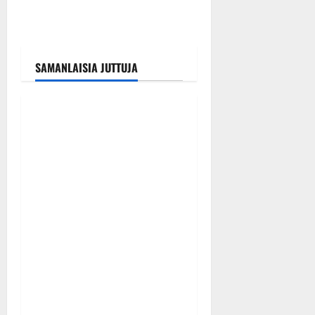
SAMANLAISIA JUTTUJA
Tanssitähdet
Tangokuningas Aki Samuli
meni naimisiin – hääkuva
julki
Tanssiin.fi
Julkaistu: 9.8.2026 |
Päivitetty:9.8.2026
0