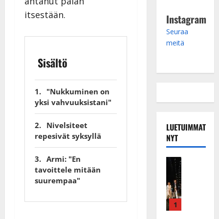
antanut palan
itsestään.
Instagram
Seuraa
meitä
Sisältö
"Nukkuminen on
yksi vahvuuksistani"
Nivelsiteet
LUETUIMMAT
repesivät syksyllä
NYT
Armi: "En
Musiikkiv
tavoittele mitään
H
suurempaa"
u
i
k
1
e