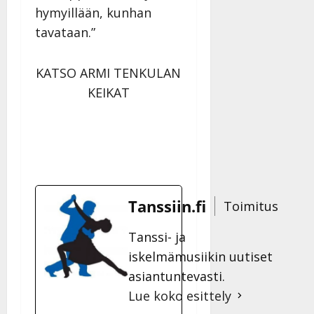
hymyillään, kunhan
tavataan.”
KATSO ARMI TENKULAN
KEIKAT
Tanssiin.fi
Toimitus
Tanssi- ja
iskelmämusiikin uutiset
asiantuntevasti.
Lue koko esittely