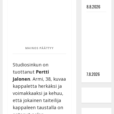
tilanne nyt
8.8.2026
TTK-tähti
Anna
Hanski
rakastaa
tanssia –
suru
MAINOS PÄÄTTYY
tyttären
syövästä
Studiosinkun on
painaa
tuottanut
Pertti
7.8.2026
Jalonen
. Armi, 38, kuvaa
kappaletta herkäksi ja
voimakkaaksi ja kehuu,
että jokainen taiteilija
kappaleen taustalla on