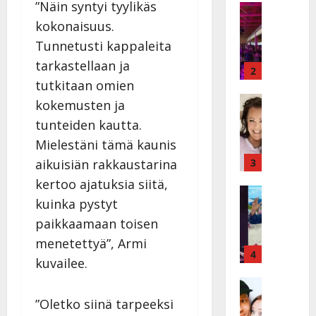
”Näin syntyi tyylikäs
a
Keikat ja 
I
t
kokonaisuus.
k
h
Tunnetusti kappaleita
ä
y
tarkastellaan ja
v
v
2
ä
tutkitaan omien
ä
s
Tanssitäh
s
kokemusten ja
H
a
t
tunteiden kautta.
e
i
i
Mielestäni tämä kaunis
i
r
t
d
a
3
!
aikuisiän rakkaustarina
i
u
T
kertoo ajatuksia siitä,
P
Tanssitäh
s
o
kuinka pystyt
T
a
k
m
ä
k
paikkaamaan toisen
o
m
m
a
h
i
menetettyä”, Armi
ä
r
4
t
s
kuvailee.
I
i
a
a
l
Haastatte
s
u
a
H
e
e
s
t
”Oletko siinä tarpeeksi
u
V