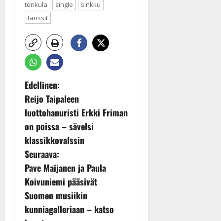
tenkula
single
sinkku
tanssit
P
Edellinen:
Reijo Taipaleen
o
luottohanuristi Erkki Friman
s
on poissa – sävelsi
t
klassikkovalssin
Seuraava:
n
Pave Maijanen ja Paula
a
Koivuniemi pääsivät
v
Suomen musiikin
kunniagalleriaan – katso
i