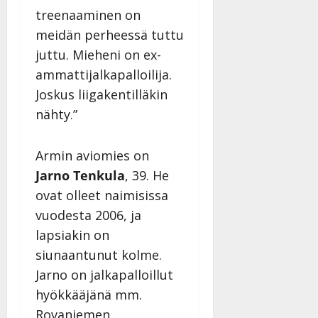
treenaaminen on
meidän perheessä tuttu
juttu. Mieheni on ex-
ammattijalkapalloilija.
Joskus liigakentilläkin
nähty.”
Armin aviomies on
Jarno Tenkula
, 39. He
ovat olleet naimisissa
vuodesta 2006, ja
lapsiakin on
siunaantunut kolme.
Jarno on jalkapalloillut
hyökkääjänä mm.
Rovaniemen