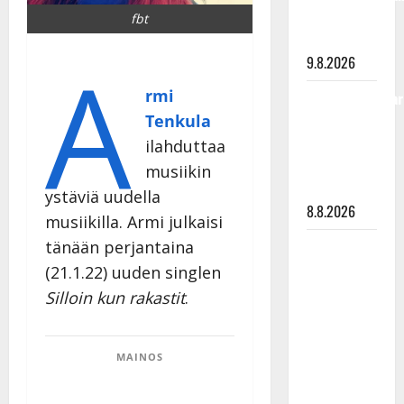
viimeisistä
fbt
vuosista
A
9.8.2026
rmi
Tangokuningatar
Tenkula
Raija
Mäntyniemi:
ilahduttaa
matka
musiikin
tyssäsi
ystäviä uudella
8.8.2026
musiikilla. Armi julkaisi
tänään perjantaina
Matti
Ruohonen
(21.1.22) uuden singlen
viettää taas
Silloin kun rakastit
.
synttäreitään
täydessä
hiljaisuudessa
MAINOS
– tämä on