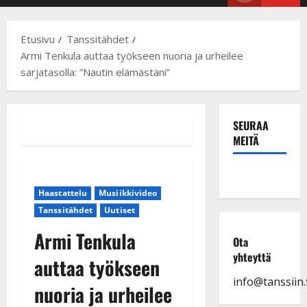
Menu
Etusivu
Tanssitähdet
Armi Tenkula auttaa työkseen nuoria ja urheilee
sarjatasolla: ”Nautin elämästäni”
SEURAA
MEITÄ
Haastattelu
Musiikkivideo
Tanssitähdet
Uutiset
Armi Tenkula
Ota
yhteyttä
auttaa työkseen
info@tanssiin.f
nuoria ja urheilee