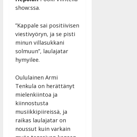
–
Päivitetty:
show:ssa.
D
a
n
”Kappale sai positiivisen
n
viestivyöryn, ja se pisti
y
minun villasukkani
l
solmuun”, laulajatar
l
e
hymyilee.
i
s
Oululainen Armi
o
k
Tenkula on herättänyt
i
mielenkiintoa ja
i
kiinnostusta
t
musiikkipiireissä, ja
o
s
raikas laulajatar on
Tanssiin.fi
noussut kuin varkain