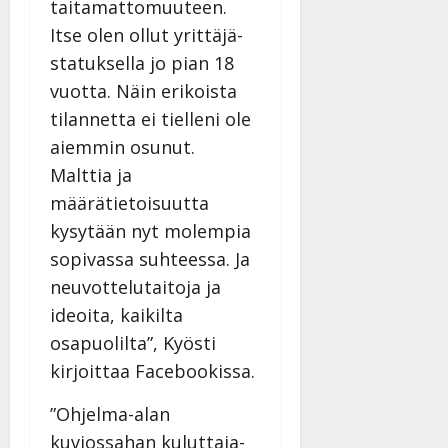
taitamattomuuteen.
Itse olen ollut yrittäjä-
statuksella jo pian 18
vuotta. Näin erikoista
tilannetta ei tielleni ole
aiemmin osunut.
Malttia ja
määrätietoisuutta
kysytään nyt molempia
sopivassa suhteessa. J
a
neuvottelutaitoja ja
ideoita, kaikilta
osapuolilta”, Kyösti
kirjoittaa Facebookissa.
”Ohjelma-alan
kuviossahan kuluttaja-