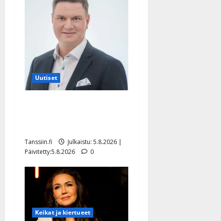
Uutiset
Jukka Hallikainen, 50,
liikuttuu lapsenlapsistaan –
uusi laulu koskettaa syvältä
Tanssiin.fi
Julkaistu: 5.8.2026 |
Päivitetty:5.8.2026
0
Keikat ja kiertueet