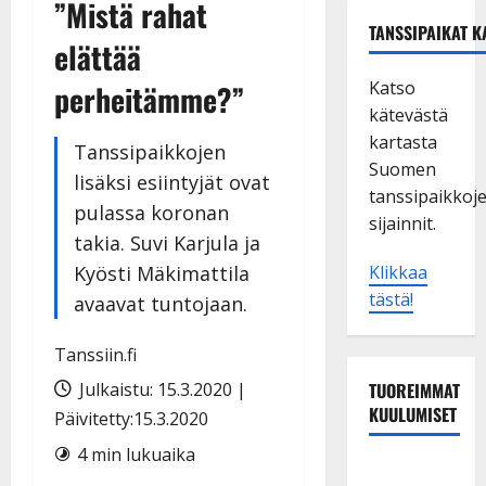
”Mistä rahat
TANSSIPAIKAT K
elättää
Katso
perheitämme?”
kätevästä
kartasta
Tanssipaikkojen
Suomen
lisäksi esiintyjät ovat
tanssipaikkoj
pulassa koronan
sijainnit.
takia. Suvi Karjula ja
Kyösti Mäkimattila
Klikkaa
tästä!
avaavat tuntojaan.
Tanssiin.fi
Julkaistu: 15.3.2020 |
TUOREIMMAT
KUULUMISET
Päivitetty:15.3.2020
4 min lukuaika
Tanssii