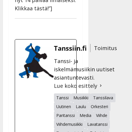
Klikkaa tästä!”]
Tanssiin.fi
Toimitus
Tanssi- ja
iskelmämusiikin uutiset
asiantuntevasti.
Lue koko esittely
Tanssi
Musiikki
Tanssilava
Uutinen
Laulu
Orkesteri
Paritanssi
Media
Viihde
Viihdemusiikki
Lavatanssi