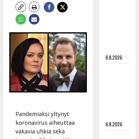
tähtien
kanssa -
julkkikset
julki: Anna
Hanski
liitää tv-
parketilla
6.8.2026
Sopiiko
Edith Piaf
tanssilavalle?
Pirttijoki
näyttää
mallia –
Pandemiaksi yltynyt
video
koronavirus aiheuttaa
6.8.2026
vakavia uhkia sekä
Leif