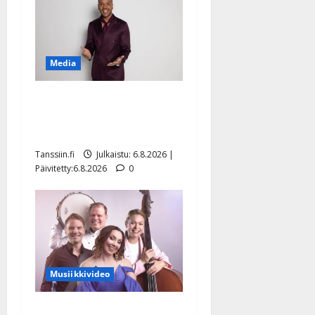
Media
Tanssii tähtien kanssa -
julkkikset julki: Anna
Hanski liitää tv-parketilla
Tanssiin.fi
Julkaistu: 6.8.2026 |
Päivitetty:6.8.2026
0
Musiikkivideo
Sopiiko Edith Piaf