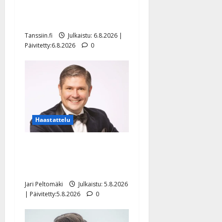
tanssilavalle? Pirttijoki
näyttää mallia – video
Tanssiin.fi
Julkaistu: 6.8.2026 |
Päivitetty:6.8.2026
0
Haastattelu
Leif Lindeman levytti:
”Kuvaa osuvasti uraani
pikkupojasta näihin päiviin”
Jari Peltomäki
Julkaistu: 5.8.2026
| Päivitetty:5.8.2026
0