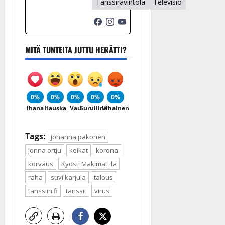
Tanssiravintola
Televisio
MITÄ TUNTEITA JUTTU HERÄTTI?
0%
0%
0%
0%
0%
Ihana
Hauska
Vau
Surullinen
Vihainen
Tags:
johanna pakonen
jonna ortju
keikat
korona
korvaus
Kyösti Mäkimattila
raha
suvi karjula
talous
tanssiin.fi
tanssit
virus