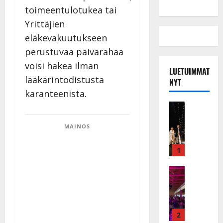
toimeentulotukea tai
Yrittäjien
eläkevakuutukseen
perustuvaa päivärahaa
voisi hakea ilman
LUETUIMMAT
lääkärintodistusta
NYT
karanteenista.
Musiikkiv
H
u
MAINOS
i
k
1
e
a
Keikat ja 
I
t
k
h
ä
y
v
v
2