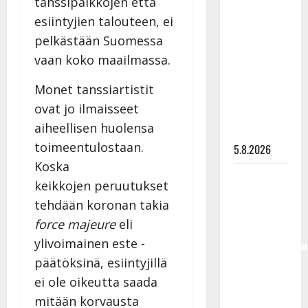
tanssipaikkojen että
Lindeman
esiintyjien talouteen, ei
levytti:
pelkästään Suomessa
”Kuvaa
vaan koko maailmassa.
osuvasti
uraani
Monet tanssiartistit
pikkupojasta
ovat jo ilmaisseet
näihin
aiheellisen huolensa
päiviin”
toimeentulostaan.
5.8.2026
Koska
Jukka
keikkojen peruutukset
Hallikainen,
tehdään koronan takia
50,
force majeure
eli
liikuttuu
ylivoimainen este -
lapsenlapsistaan
– uusi laulu
päätöksinä, esiintyjillä
koskettaa
ei ole oikeutta saada
syvältä
mitään korvausta