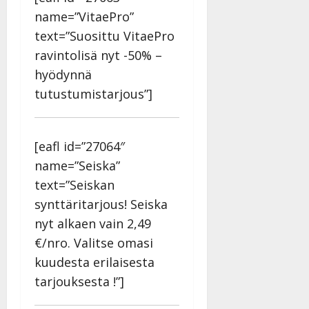
name=”VitaePro”
text=”Suosittu VitaePro
ravintolisä nyt -50% –
hyödynnä
tutustumistarjous”]
[eafl id=”27064″
name=”Seiska”
text=”Seiskan
synttäritarjous! Seiska
nyt alkaen vain 2,49
€/nro. Valitse omasi
kuudesta erilaisesta
tarjouksesta !”]