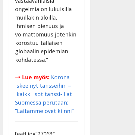
vastaavanlaisia
ongelmia on lukuisilla
muillakin aloilla,
ihmisen pienuus ja
voimattomuus jotenkin
korostuu tällaisen
globaalin epidemian
kohdatessa.”
→ Lue myös:
Korona
iskee nyt tansseihin –
kaikki isot tanssi-illat
Suomessa perutaan:
”Laitamme ovet kiinni”
[eafl id=”27063″