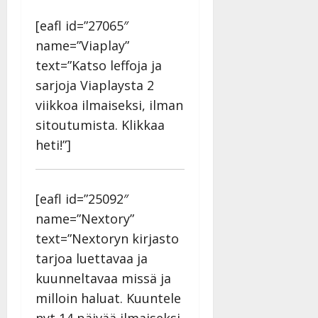
[eafl id=”27065″
name=”Viaplay”
text=”Katso leffoja ja
sarjoja Viaplaysta 2
viikkoa ilmaiseksi, ilman
sitoutumista. Klikkaa
heti!”]
[eafl id=”25092″
name=”Nextory”
text=”Nextoryn kirjasto
tarjoa luettavaa ja
kuunneltavaa missä ja
milloin haluat. Kuuntele
nyt 14 päivää ilmaiseksi.