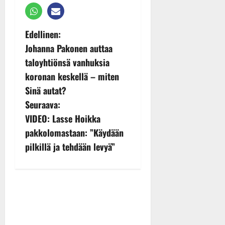
P
Edellinen:
Johanna Pakonen auttaa
o
taloyhtiönsä vanhuksia
s
koronan keskellä – miten
Sinä autat?
t
Seuraava:
n
VIDEO: Lasse Hoikka
pakkolomastaan: ”Käydään
a
pilkillä ja tehdään levyä”
v
i
g