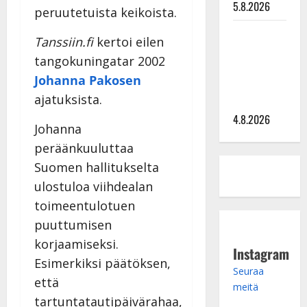
5.8.2026
peruutetuista keikoista.
Saija
Tanssiin.fi
kertoi eilen
Tuupanen ei
tangokuningatar 2002
toivu –
Johanna Pakosen
lääkäri:
ajatuksista.
”Vaakatasoon”
4.8.2026
Johanna
peräänkuuluttaa
Suomen hallitukselta
ulostuloa viihdealan
toimeentulotuen
puuttumisen
korjaamiseksi.
Instagram
Esimerkiksi päätöksen,
Seuraa
että
meitä
tartuntatautipäivärahaa,