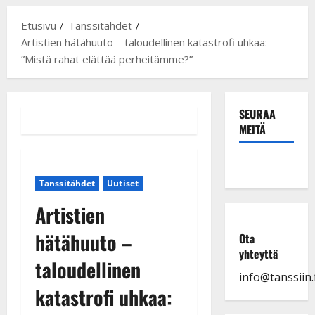
Etusivu
Tanssitähdet
Artistien hätähuuto – taloudellinen katastrofi uhkaa:
”Mistä rahat elättää perheitämme?”
SEURAA
MEITÄ
Tanssitähdet
Uutiset
Artistien
hätähuuto –
Ota
yhteyttä
taloudellinen
info@tanssiin.f
katastrofi uhkaa: