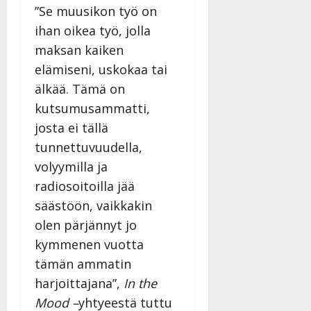
v
Julkaistu:
”Se muusikon työ on
p
Päivitetty:
K
22.8.2025
i
i
a
ihan oikea työ, jolla
|
d
a
t
Päivitetty:
e
maksan kaiken
n
r
o
elämiseni, uskokaa tai
t
i
k
i
älkää. Tämä on
…
o
n
”
kutsumusammatti,
o
a
s
Tanssiin.fi
josta ei tällä
h
t
tunnettuvuudella,
ä
Julkaistu:
e
i
volyymilla ja
20.8.2025
Tanssiin.fi
t
|
radiosoitoilla jää
Päivitetty:
ä
Julkaistu:
säästöön, vaikkakin
ä
17.8.2025
olen pärjännyt jo
n
|
–
kymmenen vuotta
Päivitetty:
D
tämän ammatin
a
harjoittajana”,
In the
n
n
Mood –
yhtyeestä tuttu