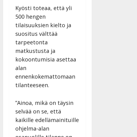
Kyösti toteaa, että yli
500 hengen
tilaisuuksien kielto ja
suositus välttää
tarpeetonta
matkustusta ja
kokoontumisia asettaa
alan
ennenkokemattomaan
tilanteeseen.
”Ainoa, mikä on täysin
selvää on se, että
kaikille edellämainituille
ohjelma-alan
osapuolille tilanne on