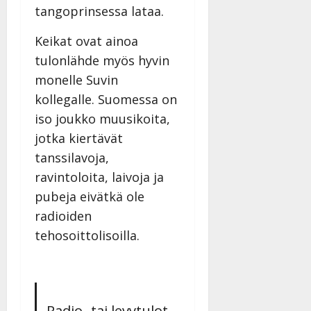
y
tangoprinsessa lataa.
l
l
Keikat ovat ainoa
e
tulonlähde myös hyvin
i
monelle Suvin
s
o
kollegalle. Suomessa on
k
iso joukko muusikoita,
i
jotka kiertävät
i
tanssilavoja,
t
o
ravintoloita, laivoja ja
s
pubeja eivätkä ole
Tanssiin.fi
radioiden
tehosoittolisoilla.
Julkaistu:
27.4.2025
|
Päivitetty:
Radio- tai levytulot