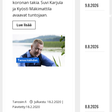
koronan takia. Suvi Karjula
9.8.2026
ja Kyösti Mäkimattila
avaavat tuntojaan.
Tangokuningatar
Raija
Lue
Lue lisää
Mäntyniemi:
lisää
aiheesta
matka
Artistien
hätähuuto
tyssäsi
–
taloudellinen
8.8.2026
katastrofi
uhkaa:
Matti
”Mistä
rahat
Tanssitähdet
Ruohonen
elättää
perheitämme?”
viettää taas
Matti Silmu tuomittiin
synttäreitään
talousrikoksesta
täydessä
vankeuteen – isoveli-Simo
hiljaisuudessa
todistajana
– tämä on
tilanne nyt
Tanssiin.fi
Julkaistu: 18.2.2020 |
8.8.2026
Päivitetty:18.2.2020