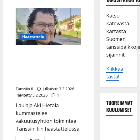
Katso
kätevästä
kartasta
Haastattelu
Suomen
tanssipaikkoj
Aki Hietalan mökillä
sijainnit.
vesivahinko –
Klikkaa
vakuutusyhtiö kieltäytyi
tästä!
korvauksista
Tanssiin.fi
Julkaistu: 3.2.2026 |
Päivitetty:3.2.2026
1
TUOREIMMAT
Laulaja Aki Hietala
KUULUMISET
kummastelee
vakuutusyhtiön toimintaa
Tangokuningas
Tanssiin.fi:n haastattelussa.
Aki Samuli