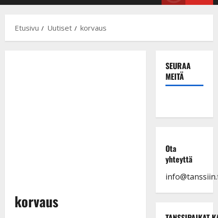
Menu
Etusivu
Uutiset
korvaus
SEURAA
MEITÄ
Ota
yhteyttä
info@tanssiin.f
korvaus
TANSSIPAIKAT K