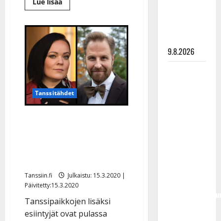
meni
Lue
Lue lisää
lisää
naimisiin –
aiheesta
Aki
hääkuva
Hietalan
mökillä
julki
vesivahinko
–
9.8.2026
vakuutusyhtiö
kieltäytyi
Esko
korvauksista
Rahkonen
Tanssitähdet
olisi
täyttänyt
Artistien hätähuuto –
90 vuotta –
taloudellinen katastrofi
Arto
Rahkonen
uhkaa: ”Mistä rahat
kävi
elättää perheitämme?”
haudalla ja
Tanssiin.fi
Julkaistu: 15.3.2020 |
kertoo
Päivitetty:15.3.2020
iskelmälegenda
Tanssipaikkojen lisäksi
viimeisistä
esiintyjät ovat pulassa
vuosista