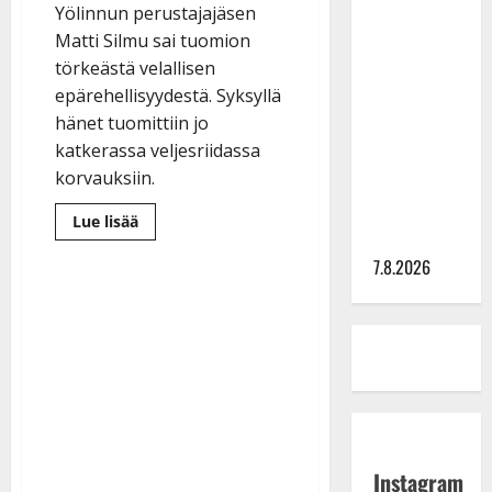
Yölinnun perustajajäsen
TTK-tähti
Matti Silmu sai tuomion
Anna
törkeästä velallisen
Hanski
epärehellisyydestä. Syksyllä
rakastaa
hänet tuomittiin jo
tanssia –
katkerassa veljesriidassa
suru
korvauksiin.
tyttären
syövästä
Lue
Lue lisää
lisää
painaa
aiheesta
7.8.2026
Matti
Silmu
tuomittiin
talousrikoksesta
vankeuteen
–
isoveli-
Simo
todistajana
Instagram