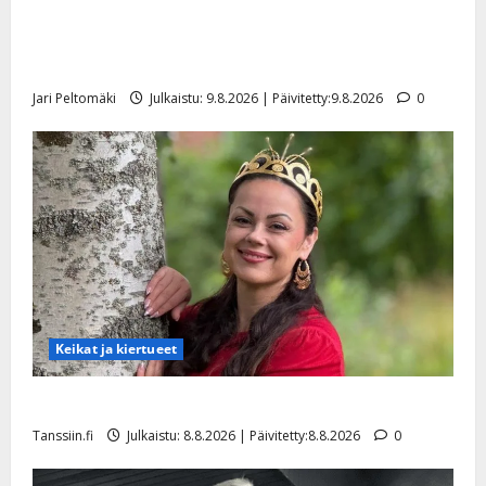
Esko Rahkonen olisi täyttänyt 90 vuotta – Arto
a
n
Rahkonen kävi haudalla ja kertoo iskelmälegendan
n
viimeisistä vuosista
y
Jari Peltomäki
Julkaistu: 9.8.2026 | Päivitetty:9.8.2026
0
l
l
e
i
s
o
k
i
i
t
o
Keikat ja kiertueet
s
Tanssiin.fi
Tangokuningatar Raija Mäntyniemi: matka tyssäsi
Tanssiin.fi
Julkaistu: 8.8.2026 | Päivitetty:8.8.2026
0
Julkaistu:
27.4.2025