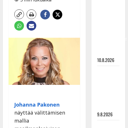
Keiski
laihtui –
vastaa nyt
fanien
huoleen
jaksamisestaan:
”Mikään ei
ole ikuista”
10.8.2026
Tangokuningas
Aki Samuli
meni
naimisiin –
hääkuva
Johanna Pakonen
julki
näyttää välittämisen
9.8.2026
mallia
Esko