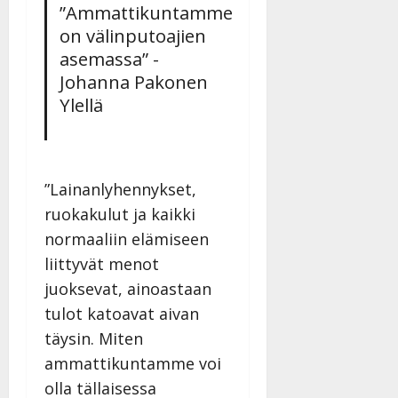
”Ammattikuntamme
27.4.2025
|
on välinputoajien
Päivitetty:
asemassa” -
Johanna Pakonen
Ylellä
”Lainanlyhennykset,
ruokakulut ja kaikki
normaaliin elämiseen
liittyvät menot
juoksevat, ainoastaan
tulot katoavat aivan
täysin. Miten
ammattikuntamme voi
olla tällaisessa