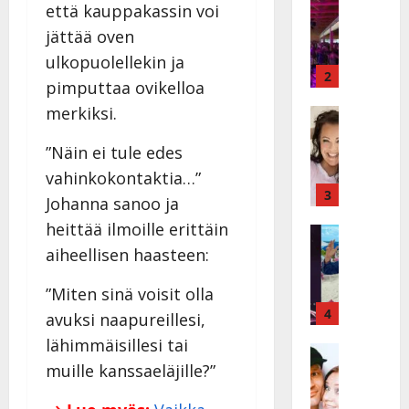
että kauppakassin voi
I
t
k
h
jättää oven
ä
y
ulkopuolellekin ja
v
v
2
pimputtaa ovikelloa
ä
ä
merkiksi.
s
Tanssitäh
s
H
a
t
”Näin ei tule edes
e
i
i
i
r
t
vahinkokontaktia…”
d
a
3
!
Johanna sanoo ja
i
u
T
heittää ilmoille erittäin
P
Tanssitäh
s
o
T
a
aiheellisen haasteen:
k
m
ä
k
o
m
m
a
”Miten sinä voisit olla
h
i
ä
r
4
t
s
avuksi naapureillesi,
I
i
a
a
lähimmäisillesi tai
l
Haastatte
s
u
a
H
muille kanssaeläjille?”
e
e
s
t
u
V
n
:
t