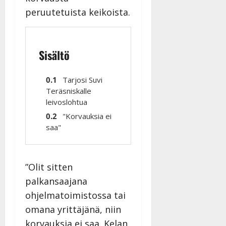
peruutetuista keikoista.
Sisältö
Tarjosi Suvi
Teräsniskalle
leivoslohtua
"Korvauksia ei
saa"
”Olit sitten
palkansaajana
ohjelmatoimistossa tai
omana yrittäjänä, niin
korvauksia ei saa. Kelan