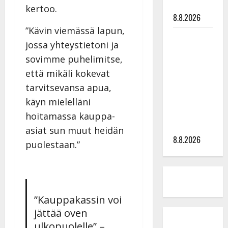
tyssäsi
kertoo.
8.8.2026
”Kävin viemässä lapun,
Matti
jossa yhteystietoni ja
Ruohonen
sovimme puhelimitse,
viettää taas
että mikäli kokevat
synttäreitään
tarvitsevansa apua,
täydessä
hiljaisuudessa
käyn mielelläni
– tämä on
hoitamassa kauppa-
tilanne nyt
asiat sun muut heidän
8.8.2026
puolestaan.”
”Kauppakassin voi
jättää oven
ulkopuolelle” –