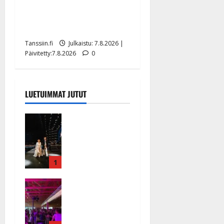
TTK-tähti Anna Hanski
rakastaa tanssia – suru
tyttären syövästä painaa
Tanssiin.fi
Julkaistu: 7.8.2026 |
Päivitetty:7.8.2026
0
LUETUIMMAT JUTUT
Huikeat
hyvästit!
Tommi
saatteli
Katri
1
Helenan
Ikävä
lavalta
sairauskohta
viimeisen
us: soittaja
kerran –
tuupertui
kuva- ja