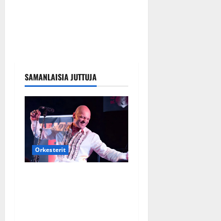
SAMANLAISIA JUTTUJA
Orkesterit
Dimitri Keiski laihtui –
vastaa nyt fanien huoleen
jaksamisestaan: ”Mikään ei
ole ikuista”