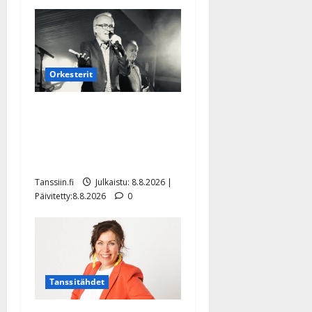
Orkesterit
Matti Ruohonen viettää taas
synttäreitään täydessä
hiljaisuudessa – tämä on
tilanne nyt
Tanssiin.fi
Julkaistu: 8.8.2026 |
Päivitetty:8.8.2026
0
Tanssitähdet