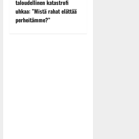
taloudellinen katastrofi
a
uhkaa: ”Mistä rahat elättää
v
perheitämme?”
i
g
a
t
i
o
n