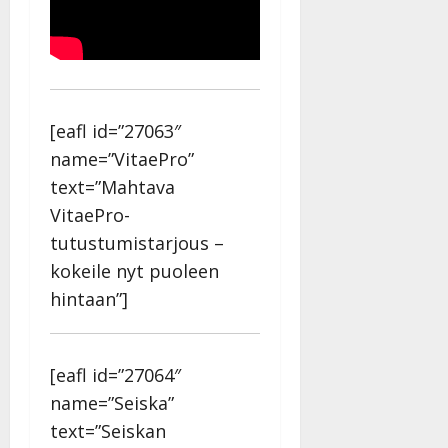
[eafl id=”27063″
name=”VitaePro”
text=”Mahtava
VitaePro-
tutustumistarjous –
kokeile nyt puoleen
hintaan”]
[eafl id=”27064″
name=”Seiska”
text=”Seiskan