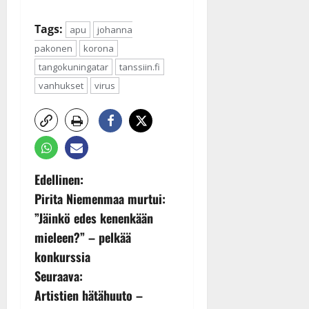
Tags:
apu
johanna
pakonen
korona
tangokuningatar
tanssiin.fi
vanhukset
virus
P
Edellinen:
Pirita Niemenmaa murtui:
o
”Jäinkö edes kenenkään
s
mieleen?” – pelkää
konkurssia
t
Seuraava:
n
Artistien hätähuuto –