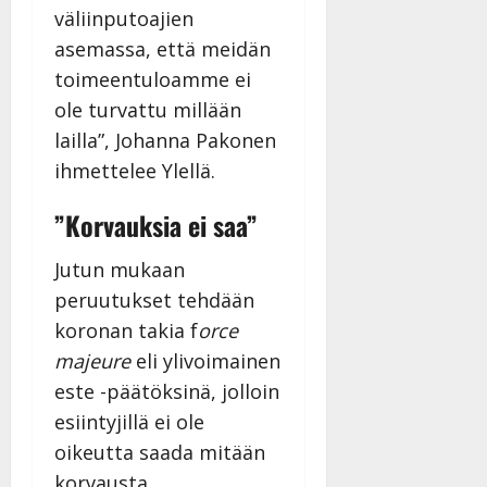
väliinputoajien
asemassa, että meidän
toimeentuloamme ei
ole turvattu millään
lailla”, Johanna Pakonen
ihmettelee Ylellä.
”Korvauksia ei saa”
Jutun mukaan
peruutukset tehdään
koronan takia f
orce
majeure
eli ylivoimainen
este -päätöksinä, jolloin
esiintyjillä ei ole
oikeutta saada mitään
korvausta