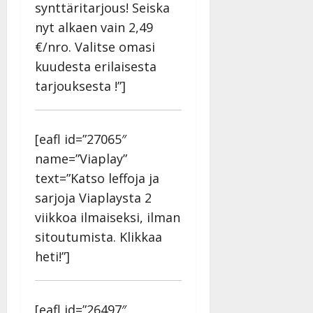
synttäritarjous! Seiska
nyt alkaen vain 2,49
€/nro. Valitse omasi
kuudesta erilaisesta
tarjouksesta !”]
[eafl id=”27065″
name=”Viaplay”
text=”Katso leffoja ja
sarjoja Viaplaysta 2
viikkoa ilmaiseksi, ilman
sitoutumista. Klikkaa
heti!”]
[eafl id=”26497″