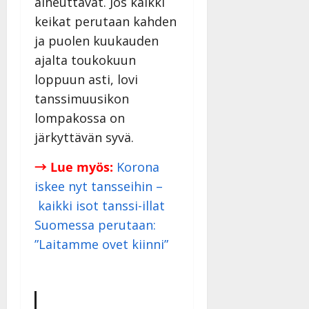
aiheuttavat. Jos kaikki
Päivitetty:
D
keikat perutaan kahden
a
ja puolen kuukauden
n
ajalta toukokuun
n
y
loppuun asti, lovi
l
tanssimuusikon
l
lompakossa on
e
i
järkyttävän syvä.
s
o
→ Lue myös:
Korona
k
iskee nyt tansseihin –
i
kaikki isot tanssi-illat
i
Suomessa perutaan:
t
o
”Laitamme ovet kiinni”
s
Tanssiin.fi
Julkaistu: