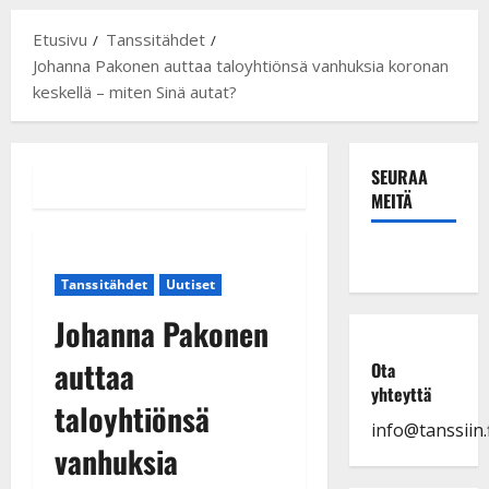
Etusivu
Tanssitähdet
Johanna Pakonen auttaa taloyhtiönsä vanhuksia koronan
keskellä – miten Sinä autat?
SEURAA
MEITÄ
Tanssitähdet
Uutiset
Johanna Pakonen
auttaa
Ota
yhteyttä
taloyhtiönsä
info@tanssiin.f
vanhuksia