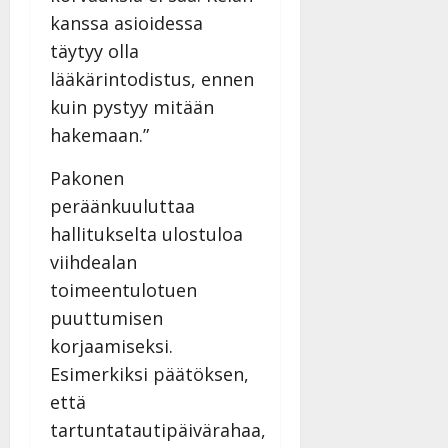
kanssa asioidessa
täytyy olla
lääkärintodistus, ennen
kuin pystyy mitään
hakemaan.”
Pakonen
peräänkuuluttaa
hallitukselta ulostuloa
viihdealan
toimeentulotuen
puuttumisen
korjaamiseksi.
Esimerkiksi päätöksen,
että
tartuntatautipäivärahaa,