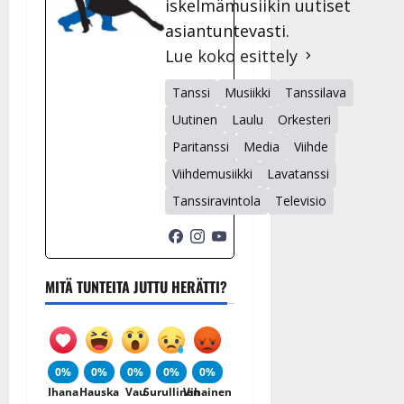
iskelmämusiikin uutiset
asiantuntevasti.
Lue koko esittely
Tanssi
Musiikki
Tanssilava
Uutinen
Laulu
Orkesteri
Paritanssi
Media
Viihde
Viihdemusiikki
Lavatanssi
Tanssiravintola
Televisio
MITÄ TUNTEITA JUTTU HERÄTTI?
0%
0%
0%
0%
0%
Ihana
Hauska
Vau
Surullinen
Vihainen