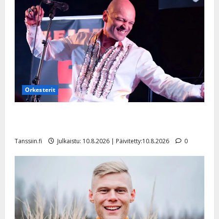
Orkesterit
Dimitri Keiski laihtui – vastaa nyt fanien huoleen
jaksamisestaan: ”Mikään ei ole ikuista”
Tanssiin.fi
Julkaistu: 10.8.2026 | Päivitetty:10.8.2026
0