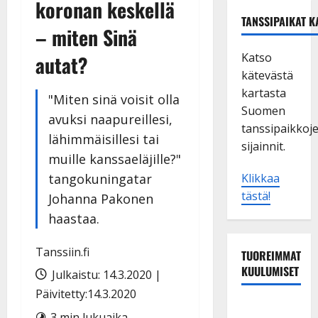
koronan keskellä
TANSSIPAIKAT K
– miten Sinä
Katso
autat?
kätevästä
kartasta
"Miten sinä voisit olla
Suomen
avuksi naapureillesi,
tanssipaikkoj
lähimmäisillesi tai
sijainnit.
muille kanssaeläjille?"
tangokuningatar
Klikkaa
tästä!
Johanna Pakonen
haastaa.
Tanssiin.fi
TUOREIMMAT
KUULUMISET
Julkaistu: 14.3.2020 |
Päivitetty:14.3.2020
Dimitri
3 min lukuaika