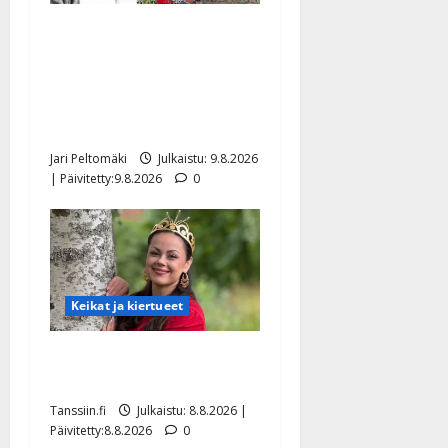
Esko Rahkonen olisi
täyttänyt 90 vuotta – Arto
Rahkonen kävi haudalla ja
kertoo iskelmälegendan
viimeisistä vuosista
Jari Peltomäki
Julkaistu: 9.8.2026
| Päivitetty:9.8.2026
0
Keikat ja kiertueet
Tangokuningatar Raija
Mäntyniemi: matka tyssäsi
Tanssiin.fi
Julkaistu: 8.8.2026 |
Päivitetty:8.8.2026
0