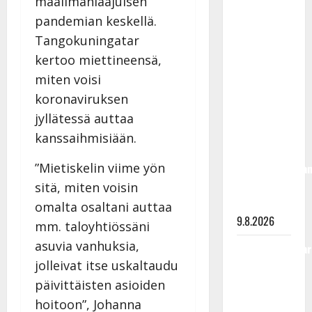
maailmanlaajuisen
Rahkonen
pandemian keskellä.
olisi
Tangokuningatar
täyttänyt
kertoo miettineensä,
90 vuotta –
miten voisi
Arto
Rahkonen
koronaviruksen
kävi
jyllätessä auttaa
haudalla ja
kanssaihmisiään.
kertoo
”Mietiskelin viime yön
iskelmälegenda
viimeisistä
sitä, miten voisin
vuosista
omalta osaltani auttaa
9.8.2026
mm. taloyhtiössäni
asuvia vanhuksia,
Tangokuningatar
jolleivat itse uskaltaudu
Raija
Mäntyniemi:
päivittäisten asioiden
matka
hoitoon”, Johanna