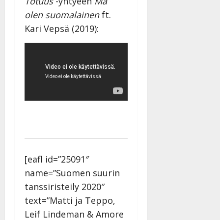
Totuus
-yhtyeen
Mä
olen suomalainen
ft.
Kari Vepsä (2019):
[eafl id=”25091″
name=”Suomen suurin
tanssiristeily 2020″
text=”Matti ja Teppo,
Leif Lindeman & Amore