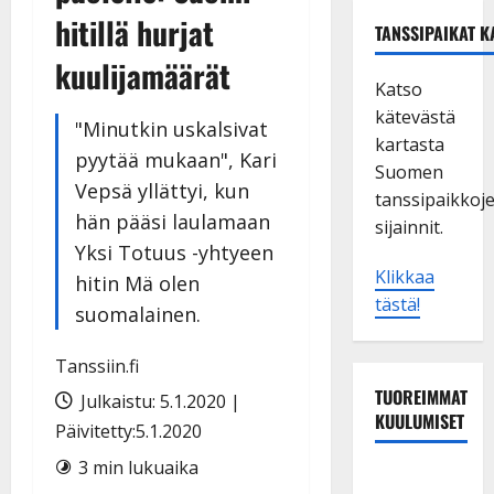
hitillä hurjat
TANSSIPAIKAT K
kuulijamäärät
Katso
kätevästä
"Minutkin uskalsivat
kartasta
pyytää mukaan", Kari
Suomen
Vepsä yllättyi, kun
tanssipaikkoj
hän pääsi laulamaan
sijainnit.
Yksi Totuus -yhtyeen
Klikkaa
hitin Mä olen
tästä!
suomalainen.
Tanssiin.fi
TUOREIMMAT
Julkaistu: 5.1.2020 |
KUULUMISET
Päivitetty:5.1.2020
3 min lukuaika
Sopiiko