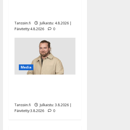
Ilari Hämäläisen
tangomatkan hinta: 10 000
eurolla keikkoja sivu suun
Tanssiin.fi
Julkaistu: 4.8.2026 |
Päivitetty:4.8.2026
0
Media
Teemu Roivainen kieroilee
tv:n Petollisissa – pelkää
putoavansa ensimmäisenä
Tanssiin.fi
Julkaistu: 3.8.2026 |
Päivitetty:3.8.2026
0