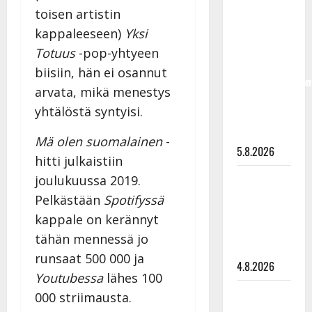
Jukka
toisen artistin
Hallikainen,
kappaleeseen)
Yksi
50,
Totuus
-pop-yhtyeen
liikuttuu
biisiin, hän ei osannut
lapsenlapsistaan
arvata, mikä menestys
– uusi laulu
yhtälöstä syntyisi.
koskettaa
syvältä
Mä olen suomalainen
-
5.8.2026
hitti julkaistiin
Saija
joulukuussa 2019.
Tuupanen ei
Pelkästään
Spotifyssä
toivu –
kappale on kerännyt
lääkäri:
tähän mennessä jo
”Vaakatasoon”
runsaat 500 000 ja
4.8.2026
Youtubessa
lähes 100
Ilari
000 striimausta.
Hämäläisen