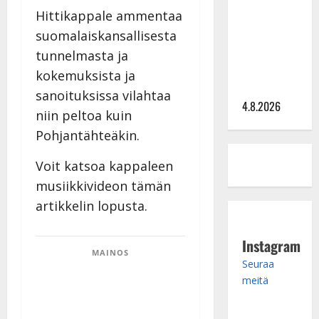
Hittikappale ammentaa
tangomatkan
hinta: 10
suomalaiskansallisesta
000 eurolla
tunnelmasta ja
keikkoja
kokemuksista ja
sivu suun
sanoituksissa vilahtaa
4.8.2026
niin peltoa kuin
Pohjantähteäkin.
Voit katsoa kappaleen
musiikkivideon tämän
artikkelin lopusta.
Instagram
MAINOS
Seuraa
meitä