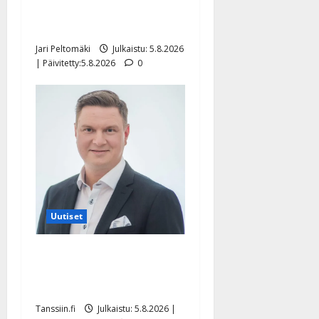
”Kuvaa osuvasti uraani
pikkupojasta näihin päiviin”
Jari Peltomäki
Julkaistu: 5.8.2026
| Päivitetty:5.8.2026
0
Uutiset
Jukka Hallikainen, 50,
liikuttuu lapsenlapsistaan –
uusi laulu koskettaa syvältä
Tanssiin.fi
Julkaistu: 5.8.2026 |