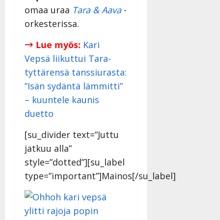
i
i
a
|
omaa uraa
Tara & Aava
-
d
a
t
Päivitetty:
e
orkesterissa.
n
r
o
t
i
k
→ Lue myös:
Kari
i
…
o
Vepsä liikuttui Tara-
n
”
o
a
tyttärensä tanssiurasta:
s
Tanssiin.fi
h
”Isän sydäntä lämmitti”
t
ä
Julkaistu:
e
– kuuntele kaunis
i
20.8.2025
Tanssiin.fi
duetto
t
|
Päivitetty:
ä
Julkaistu:
[su_divider text=”Juttu
ä
17.8.2025
n
jatkuu alla”
|
–
Päivitetty:
style=”dotted”][su_label
D
type=”important”]Mainos[/su_label]
a
n
n
y