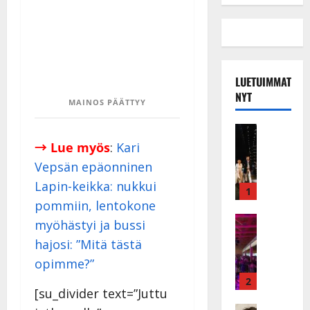
LUETUIMMAT
NYT
MAINOS PÄÄTTYY
Musiikkiv
H
→ Lue myös
:
Kari
u
Vepsän epäonninen
i
Lapin-keikka: nukkui
k
1
pommiin, lentokone
e
a
Keikat ja 
myöhästyi ja bussi
I
t
hajosi: ”Mitä tästä
k
h
opimme?”
ä
y
v
v
2
[su_divider text=”Juttu
ä
ä
Tanssitäh