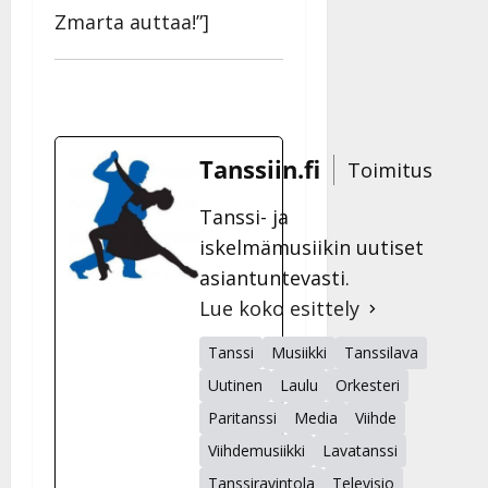
Zmarta auttaa!”]
Tanssiin.fi
Toimitus
Tanssi- ja
iskelmämusiikin uutiset
asiantuntevasti.
Lue koko esittely
Tanssi
Musiikki
Tanssilava
Uutinen
Laulu
Orkesteri
Paritanssi
Media
Viihde
Viihdemusiikki
Lavatanssi
Tanssiravintola
Televisio