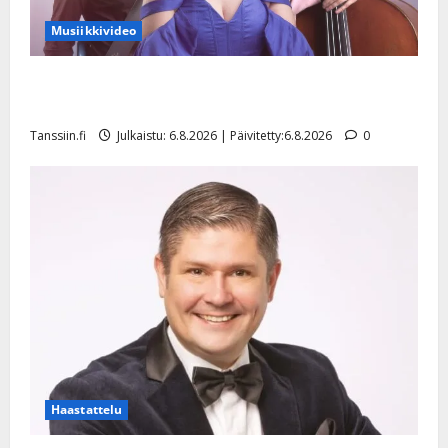
Musiikkivideo
Sopiiko Edith Piaf tanssilavalle? Pirttijoki näyttää
mallia – video
Tanssiin.fi
Julkaistu: 6.8.2026 | Päivitetty:6.8.2026
0
Haastattelu