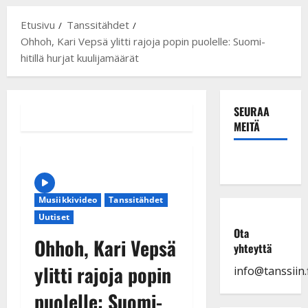
Etusivu
Tanssitähdet
Ohhoh, Kari Vepsä ylitti rajoja popin puolelle: Suomi-
hitillä hurjat kuulijamäärät
SEURAA
MEITÄ
Musiikkivideo
Tanssitähdet
Uutiset
Ota
Ohhoh, Kari Vepsä
yhteyttä
ylitti rajoja popin
info@tanssiin.f
puolelle: Suomi-