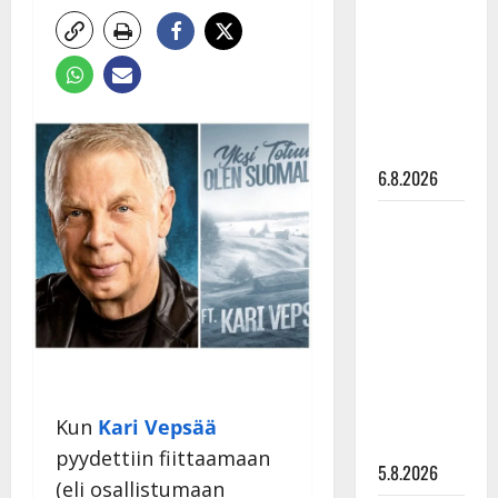
Edith Piaf
tanssilavalle?
Pirttijoki
näyttää
mallia –
video
6.8.2026
Leif
Lindeman
levytti:
”Kuvaa
osuvasti
uraani
pikkupojasta
näihin
Kun
Kari Vepsää
päiviin”
pyydettiin fiittaamaan
5.8.2026
(eli osallistumaan