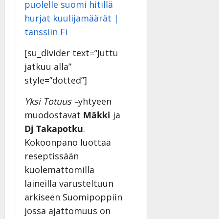
l
l
e
i
s
[su_divider text=”Juttu
o
jatkuu alla”
k
i
style=”dotted”]
i
t
Yksi Totuus –
yhtyeen
o
muodostavat
Mäkki
ja
s
Dj Takapotku
.
Tanssiin.fi
Kokoonpano luottaa
Julkaistu:
reseptissään
27.4.2025
kuolemattomilla
|
laineilla varusteltuun
Päivitetty:
arkiseen Suomipoppiin
jossa ajattomuus on