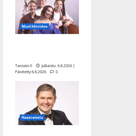
Musiikkivideo
Sopiiko Edith Piaf
tanssilavalle? Pirttijoki
näyttää mallia – video
Tanssiin.fi
Julkaistu: 6.8.2026 |
Päivitetty:6.8.2026
0
Haastattelu
Leif Lindeman levytti: