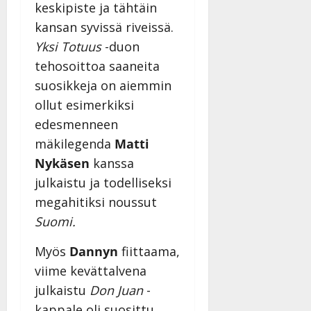
keskipiste ja tähtäin
kansan syvissä riveissä.
Yksi Totuus
-duon
tehosoittoa saaneita
suosikkeja on aiemmin
ollut esimerkiksi
edesmenneen
mäkilegenda
Matti
Nykäsen
kanssa
julkaistu ja todelliseksi
megahitiksi noussut
Suomi.
Myös
Dannyn
fiittaama,
viime kevättalvena
julkaistu
Don Juan
-
kappale oli suosittu.