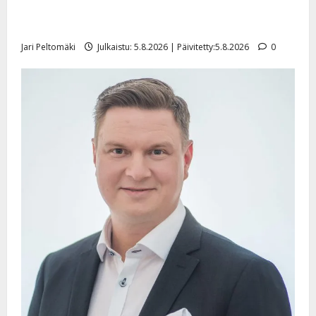
Leif Lindeman levytti: ”Kuvaa osuvasti uraani
pikkupojasta näihin päiviin”
Jari Peltomäki
Julkaistu: 5.8.2026 | Päivitetty:5.8.2026
0