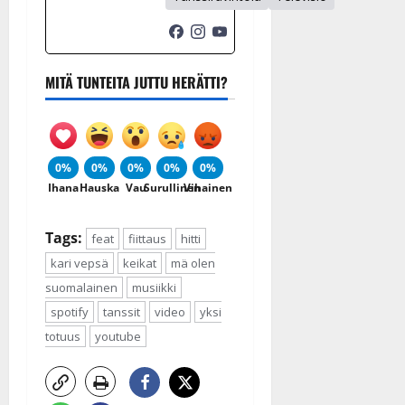
MITÄ TUNTEITA JUTTU HERÄTTI?
0%
0%
0%
0%
0%
Ihana
Hauska
Vau
Surullinen
Vihainen
Tags:
feat
fiittaus
hitti
kari vepsä
keikat
mä olen
suomalainen
musiikki
spotify
tanssit
video
yksi
totuus
youtube