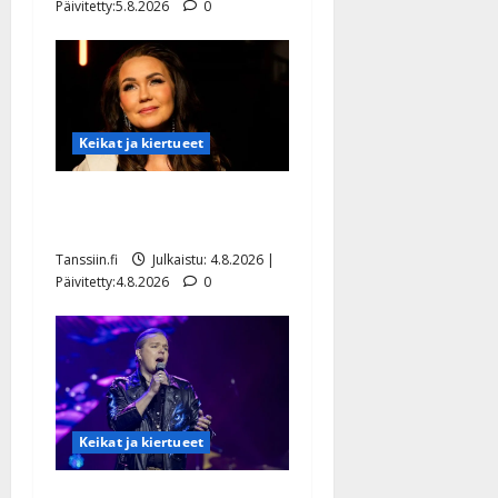
Päivitetty:5.8.2026
0
Keikat ja kiertueet
Saija Tuupanen ei toivu –
lääkäri: ”Vaakatasoon”
Tanssiin.fi
Julkaistu: 4.8.2026 |
Päivitetty:4.8.2026
0
Keikat ja kiertueet