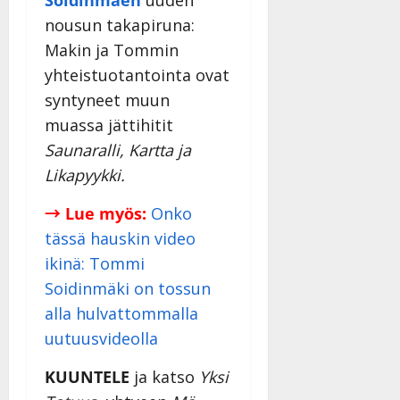
Soidinmäen
uuden
nousun takapiruna:
Makin ja Tommin
yhteistuotantointa ovat
syntyneet muun
muassa jättihitit
Saunaralli, Kartta ja
Likapyykki.
→ Lue myös:
Onko
tässä hauskin video
ikinä: Tommi
Soidinmäki on tossun
alla hulvattommalla
uutuusvideolla
KUUNTELE
ja katso
Yksi