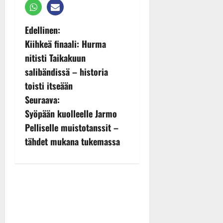
P
Edellinen:
Kiihkeä finaali: Hurma
o
nitisti Taikakuun
s
salibändissä – historia
toisti itseään
t
Seuraava:
n
Syöpään kuolleelle Jarmo
Pelliselle muistotanssit –
a
tähdet mukana tukemassa
v
i
g
a