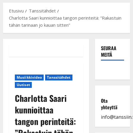
Etusivu
Tanssitähdet
Charlotta Saari kunnioittaa tangon perinteitä: ”Rakastuin
tähän tarinaan jo kauan sitten”
SEURAA
MEITÄ
Musiikkivideo
Tanssitähdet
Uutiset
Charlotta Saari
Ota
kunnioittaa
yhteyttä
info@tanssiin.f
tangon perinteitä:
”Rakastuin tähän