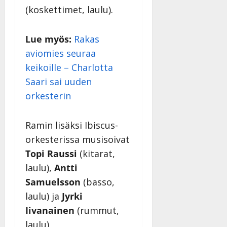
y
(koskettimet, laulu).
l
l
e
Lue myös:
Rakas
i
aviomies seuraa
s
keikoille – Charlotta
o
Saari sai uuden
k
i
orkesterin
i
t
Ramin lisäksi Ibiscus-
o
s
orkesterissa musisoivat
Topi Raussi
(kitarat,
Tanssiin.fi
laulu),
Antti
Julkaistu:
Samuelsson
(basso,
27.4.2025
|
laulu) ja
Jyrki
Päivitetty:
Iivanainen
(rummut,
laulu).