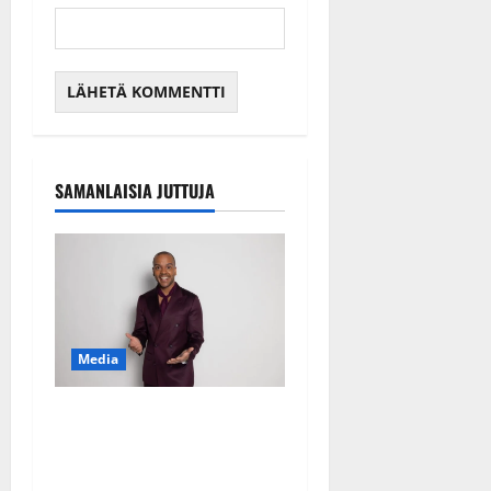
SAMANLAISIA JUTTUJA
Media
Tanssii tähtien kanssa -
julkkikset julki: Anna
Hanski liitää tv-parketilla