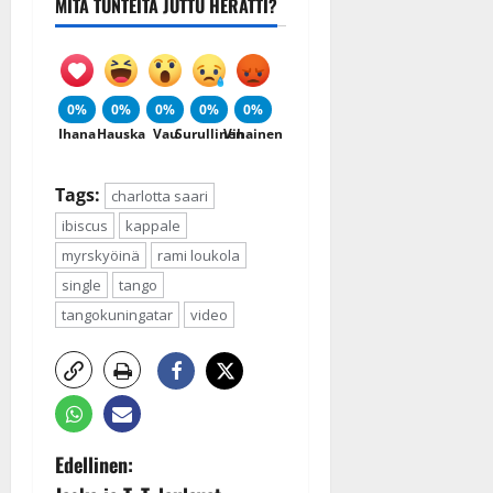
MITÄ TUNTEITA JUTTU HERÄTTI?
0%
0%
0%
0%
0%
Ihana
Hauska
Vau
Surullinen
Vihainen
Tags:
charlotta saari
ibiscus
kappale
myrskyöinä
rami loukola
single
tango
tangokuningatar
video
P
Edellinen: