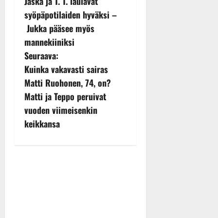
Jaska ja T. T. laulavat
o
syöpäpotilaiden hyväksi –
s
Jukka pääsee myös
mannekiiniksi
t
Seuraava:
n
Kuinka vakavasti sairas
Matti Ruohonen, 74, on?
a
Matti ja Teppo peruivat
v
vuoden viimeisenkin
keikkansa
i
g
a
t
i