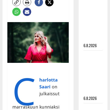
tähtien
kanssa -
julkkikset
julki: Anna
Hanski
liitää tv-
parketilla
6.8.2026
Sopiiko
Edith Piaf
tanssilavalle?
C
Pirttijoki
näyttää
harlotta
mallia –
Saari
on
video
julkaissut
6.8.2026
marraskuun kunniaksi
Leif