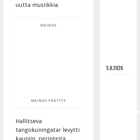
uutta musiikkia.
Lindeman
levytti:
”Kuvaa
MAINOS
osuvasti
uraani
pikkupojasta
näihin
päiviin”
5.8.2026
Jukka
Hallikainen,
50,
MAINOS PÄÄTTYY
liikuttuu
lapsenlapsistaan
– uusi laulu
Hallitseva
koskettaa
tangokuningatar levytti
syvältä
kauniin, perinteitä