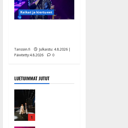
Keikat ja kiertueet
Ilari Hämäläisen
tangomatkan hinta: 10 000
eurolla keikkoja sivu suun
Tanssiin.fi
Julkaistu: 4.8.2026 |
Päivitetty:4.8.2026
0
LUETUIMMAT JUTUT
Huikeat
hyvästit!
Tommi
saatteli
Katri
1
Helenan