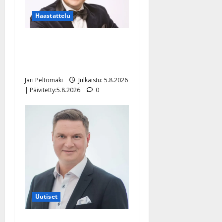
Haastattelu
Leif Lindeman levytti:
”Kuvaa osuvasti uraani
pikkupojasta näihin päiviin”
Jari Peltomäki
Julkaistu: 5.8.2026
| Päivitetty:5.8.2026
0
Uutiset