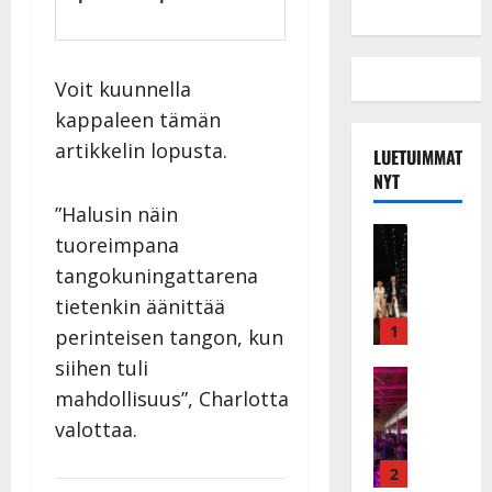
Voit kuunnella
kappaleen tämän
artikkelin lopusta.
LUETUIMMAT
NYT
”Halusin näin
Musiikkiv
tuoreimpana
H
tangokuningattarena
u
i
tietenkin äänittää
k
1
perinteisen tangon, kun
e
siihen tuli
a
Keikat ja 
mahdollisuus”, Charlotta
I
t
k
h
valottaa.
ä
y
v
v
2