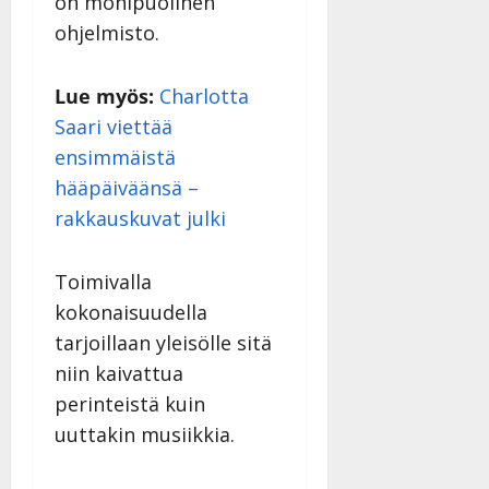
on monipuolinen
ohjelmisto.
Lue myös:
Charlotta
Saari viettää
ensimmäistä
hääpäiväänsä –
rakkauskuvat julki
Toimivalla
kokonaisuudella
tarjoillaan yleisölle sitä
niin kaivattua
perinteistä kuin
uuttakin musiikkia.