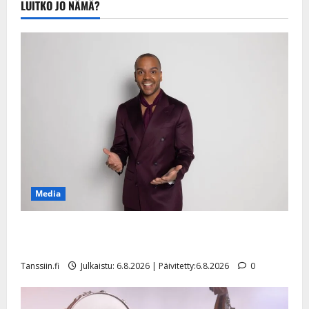
LUITKO JO NÄMÄ?
20.8.2025 |
Päivitetty:22.8.2025
Media
Tanssii tähtien kanssa -julkkikset julki: Anna Hanski
liitää tv-parketilla
Tanssiin.fi
Julkaistu: 6.8.2026 | Päivitetty:6.8.2026
0