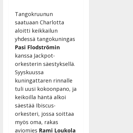
v
Julkaistu:
p
Päivitetty:
K
22.8.2025
i
i
a
|
Tangokruunun
d
a
t
Päivitetty:
e
saatuaan Charlotta
n
r
o
aloitti keikkailun
t
i
k
i
…
yhdessä tangokuningas
o
n
”
o
Pasi Flodströmin
a
s
Tanssiin.fi
kanssa Jackpot-
h
t
orkesterin säestyksellä.
ä
Julkaistu:
e
i
20.8.2025
Syyskuussa
Tanssiin.fi
t
|
kuningattaren rinnalle
Päivitetty:
ä
Julkaistu:
tuli uusi kokoonpano, ja
ä
17.8.2025
n
keikoilla häntä alkoi
|
–
Päivitetty:
säestää Ibiscus-
D
orkesteri, jossa soittaa
a
myös oma, rakas
n
n
aviomies
Rami Loukola