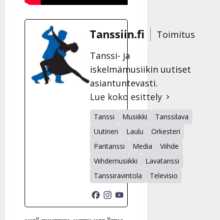
Tanssiin.fi
Toimitus
Tanssi- ja
iskelmämusiikin uutiset
asiantuntevasti.
Lue koko esittely
Tanssi
Musiikki
Tanssilava
Uutinen
Laulu
Orkesteri
Paritanssi
Media
Viihde
Viihdemusiikki
Lavatanssi
Tanssiravintola
Televisio