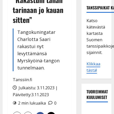
tarinaan jo kauan
TANSSIPAIKAT K
sitten”
Katso
kätevästä
Tangokuningatar
kartasta
Charlotta Saari
Suomen
rakastui nyt
tanssipaikkoj
sijainnit.
levyttämänsä
Myrskyöinä-tangon
Klikkaa
tunnelmaan.
tästä!
Tanssiin.fi
Julkaistu: 3.11.2023 |
TUOREIMMAT
Päivitetty:3.11.2023
KUULUMISET
2 min lukuaika
0
Tanssii