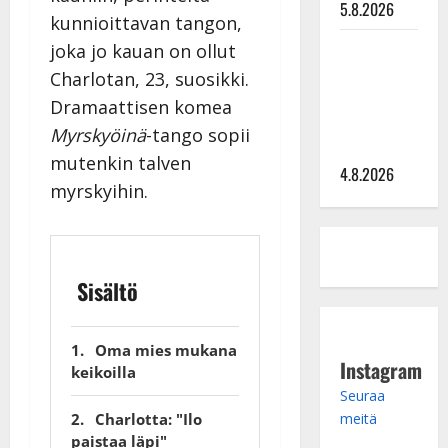
5.8.2026
kunnioittavan tangon,
Saija
joka jo kauan on ollut
Tuupanen ei
Charlotan, 23, suosikki.
toivu –
Dramaattisen komea
lääkäri:
Myrskyöinä
-tango sopii
”Vaakatasoon”
mutenkin talven
4.8.2026
myrskyihin.
Sisältö
Oma mies mukana
Instagram
keikoilla
Seuraa
Charlotta: "Ilo
meitä
paistaa läpi"