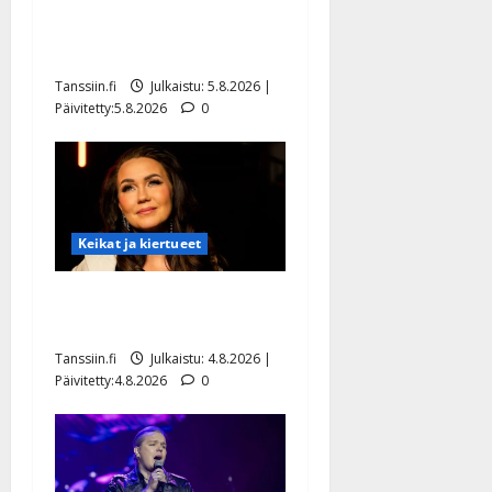
Jukka Hallikainen, 50,
liikuttuu lapsenlapsistaan –
uusi laulu koskettaa syvältä
Tanssiin.fi
Julkaistu: 5.8.2026 |
Päivitetty:5.8.2026
0
Keikat ja kiertueet
Saija Tuupanen ei toivu –
lääkäri: ”Vaakatasoon”
Tanssiin.fi
Julkaistu: 4.8.2026 |
Päivitetty:4.8.2026
0