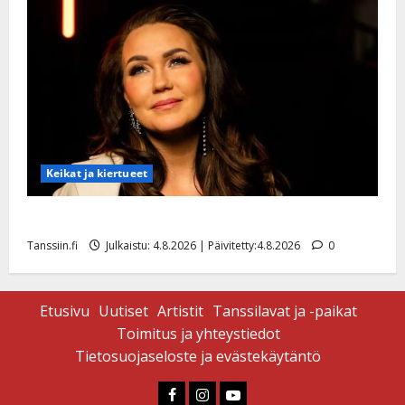
Keikat ja kiertueet
Saija Tuupanen ei toivu – lääkäri: ”Vaakatasoon”
Tanssiin.fi
Julkaistu: 4.8.2026 | Päivitetty:4.8.2026
0
Etusivu
Uutiset
Artistit
Tanssilavat ja -paikat
Toimitus ja yhteystiedot
Tietosuojaseloste ja evästekäytäntö
Faceboook
Instagram
Youtube