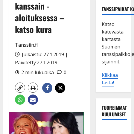
kanssain -
TANSSIPAIKAT K
aloituksessa –
Katso
katso kuva
kätevästä
kartasta
Tanssiin.fi
Suomen
tanssipaikkoj
Julkaistu: 27.1.2019 |
sijainnit.
Päivitetty:27.1.2019
2 min lukuaika
0
Klikkaa
tästä!
TUOREIMMAT
KUULUMISET
Sopiiko