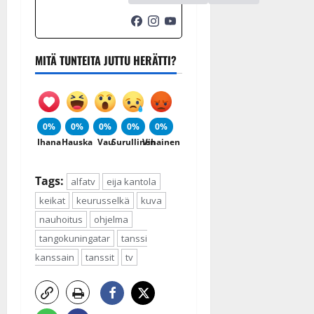
MITÄ TUNTEITA JUTTU HERÄTTI?
0%
0%
0%
0%
0%
Ihana
Hauska
Vau
Surullinen
Vihainen
Tags:
alfatv
eija kantola
keikat
keurusselkä
kuva
nauhoitus
ohjelma
tangokuningatar
tanssi
kanssain
tanssit
tv