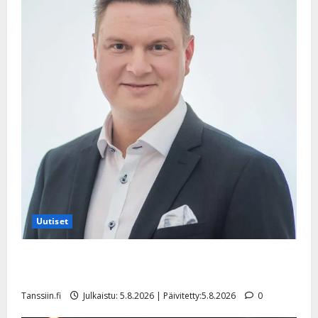
Uutiset
Jukka Hallikainen, 50, liikuttuu lapsenlapsistaan –
uusi laulu koskettaa syvältä
Tanssiin.fi
Julkaistu: 5.8.2026 | Päivitetty:5.8.2026
0