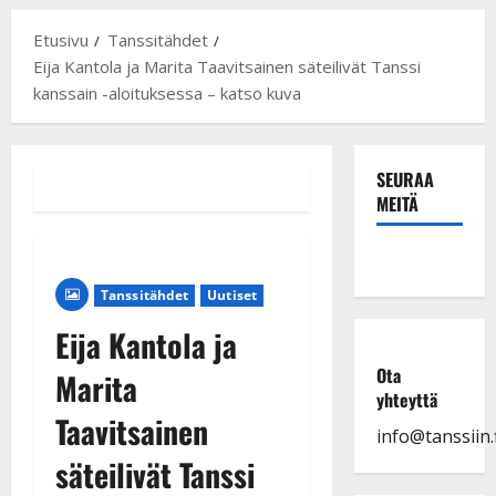
Etusivu
Tanssitähdet
Eija Kantola ja Marita Taavitsainen säteilivät Tanssi
kanssain -aloituksessa – katso kuva
SEURAA
MEITÄ
Tanssitähdet
Uutiset
Eija Kantola ja
Ota
Marita
yhteyttä
Taavitsainen
info@tanssiin.f
säteilivät Tanssi