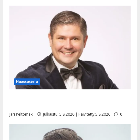
Haastattelu
Leif Lindeman levytti: ”Kuvaa osuvasti uraani
pikkupojasta näihin päiviin”
Jari Peltomäki
Julkaistu: 5.8.2026 | Päivitetty:5.8.2026
0