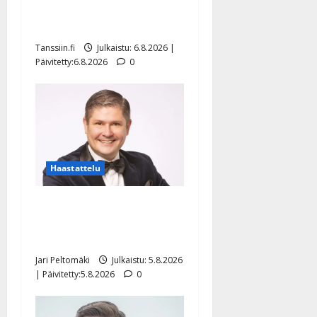
tanssilavalle? Pirttijoki
näyttää mallia – video
Tanssiin.fi
Julkaistu: 6.8.2026 |
Päivitetty:6.8.2026
0
Haastattelu
Leif Lindeman levytti:
”Kuvaa osuvasti uraani
pikkupojasta näihin päiviin”
Jari Peltomäki
Julkaistu: 5.8.2026
| Päivitetty:5.8.2026
0