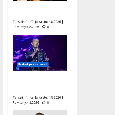
Saija Tuupanen ei toivu –
lääkäri: ”Vaakatasoon”
Tanssiin.fi
Julkaistu: 4.8.2026 |
Päivitetty:4.8.2026
0
Keikat ja kiertueet
Ilari Hämäläisen
tangomatkan hinta: 10 000
eurolla keikkoja sivu suun
Tanssiin.fi
Julkaistu: 4.8.2026 |
Päivitetty:4.8.2026
0