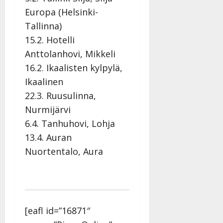
i
i
a
|
d
Europa (Helsinki-
a
t
Päivitetty:
e
Tallinna)
n
r
o
15.2. Hotelli
t
i
k
i
…
Anttolanhovi, Mikkeli
o
n
”
o
16.2. Ikaalisten kylpylä,
a
s
Tanssiin.fi
Ikaalinen
h
t
ä
22.3. Ruusulinna,
Julkaistu:
e
i
20.8.2025
Nurmijärvi
Tanssiin.fi
t
|
6.4. Tanhuhovi, Lohja
Päivitetty:
ä
Julkaistu:
13.4. Auran
ä
17.8.2025
n
Nuortentalo, Aura
|
–
Päivitetty:
D
a
n
n
[eafl id=”16871″
y