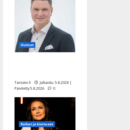
Uutiset
Jukka Hallikainen, 50,
liikuttuu lapsenlapsistaan –
uusi laulu koskettaa syvältä
Tanssiin.fi
Julkaistu: 5.8.2026 |
Päivitetty:5.8.2026
0
Keikat ja kiertueet