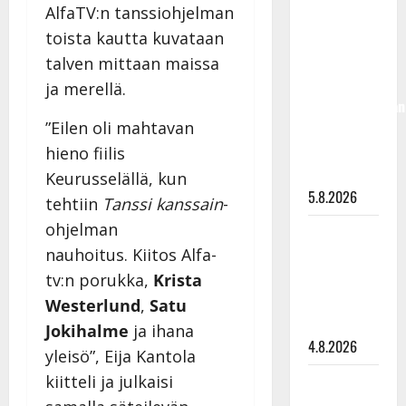
AlfaTV:n tanssiohjelman
Jukka
Hallikainen,
toista kautta kuvataan
50,
talven mittaan maissa
liikuttuu
ja merellä.
lapsenlapsistaan
”Eilen oli mahtavan
– uusi laulu
koskettaa
hieno fiilis
syvältä
Keurusselällä, kun
5.8.2026
tehtiin
Tanssi kanssain
-
ohjelman
Saija
nauhoitus. Kiitos Alfa-
Tuupanen ei
toivu –
tv:n porukka,
Krista
lääkäri:
Westerlund
,
Satu
”Vaakatasoon”
Jokihalme
ja ihana
4.8.2026
yleisö”, Eija Kantola
kiitteli ja julkaisi
Ilari
Hämäläisen