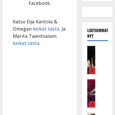
Facebook.
Katso Eija Kantola &
Omegan
keikat tästä
. Ja
LUETUIMMAT
NYT
Marita Taavitsaisen
keikat tästä
.
Musiikkiv
H
u
i
k
1
e
a
Keikat ja 
I
t
k
h
ä
y
v
v
2
ä
ä
Tanssitäh