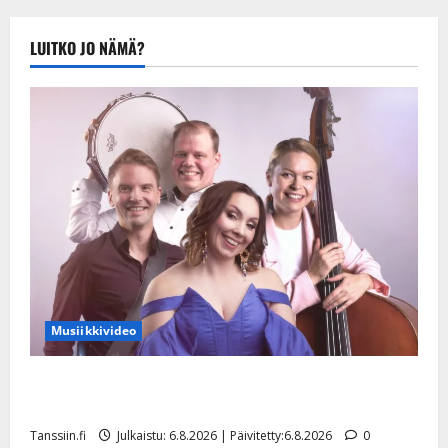
Tanssiin.fi
Julkaistu:
LUITKO JO NÄMÄ?
20.8.2025 |
Päivitetty:22.8.2025
Musiikkivideo
Sopiiko Edith Piaf tanssilavalle? Pirttijoki näyttää
mallia – video
Tanssiin.fi
Julkaistu: 6.8.2026 | Päivitetty:6.8.2026
0