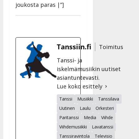
joukosta paras |”]
Tanssiin.fi
Toimitus
Tanssi- ja
iskelmämusiikin uutiset
asiantuntevasti.
Lue koko esittely
Tanssi
Musiikki
Tanssilava
Uutinen
Laulu
Orkesteri
Paritanssi
Media
Viihde
Viihdemusiikki
Lavatanssi
Tanssiravintola
Televisio