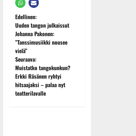
P
Edellinen:
Uuden tangon julkaissut
o
Johanna Pakonen:
s
”Tanssimusiikki nousee
vielä”
t
Seuraava:
n
Muistatko tangokunkun?
Erkki Räsänen ryhtyi
a
hitsaajaksi – palaa nyt
v
teatterilavalle
i
g
a