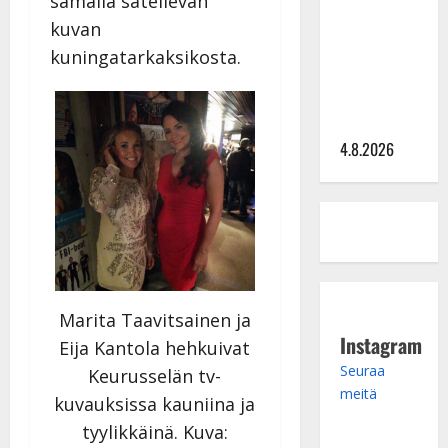
samalla säteilevän
tangomatkan
kuvan
hinta: 10
kuningatarkaksikosta.
000 eurolla
keikkoja
sivu suun
4.8.2026
Marita Taavitsainen ja
Instagram
Eija Kantola hehkuivat
Seuraa
Keurusselän tv-
meitä
kuvauksissa kauniina ja
tyylikkäinä. Kuva: