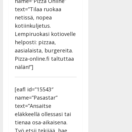
name=”Pizza Online”
l
l
text=”Tilaa ruokaa
e
netissä, nopea
i
kotiinkuljetus.
s
Lempiruokasi kotiovelle
o
k
helposti: pizzaa,
i
aasialaista, burgereita.
i
Pizza-online.fi taltuttaa
t
o
nälän!”]
s
Tanssiin.fi
[eafl id=”15543″
Julkaistu:
name=”Pasastar”
27.4.2025
|
text=”Ansaitse
Päivitetty:
eläkkeellä ollessasi tai
tienaa osa-aikaisena.
Työ etsii tekijää, hae