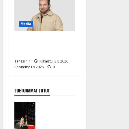
Media
Teemu Roivainen kieroilee
tv:n Petollisissa – pelkää
putoavansa ensimmäisenä
Tanssiin.fi
Julkaistu: 3.8.2026 |
Päivitetty:3.8.2026
0
LUETUIMMAT JUTUT
Huikeat
hyvästit!
Tommi
saatteli