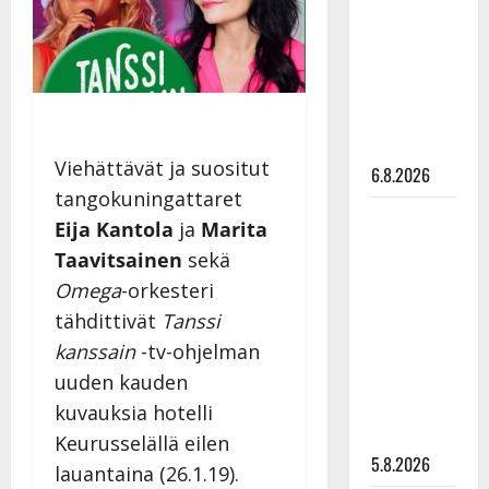
Edith Piaf
tanssilavalle?
Pirttijoki
näyttää
mallia –
video
Viehättävät ja suositut
6.8.2026
tangokuningattaret
Leif
Eija Kantola
ja
Marita
Lindeman
Taavitsainen
sekä
levytti:
Omega
-orkesteri
”Kuvaa
tähdittivät
Tanssi
osuvasti
kanssain
-tv-ohjelman
uraani
pikkupojasta
uuden kauden
näihin
kuvauksia hotelli
päiviin”
Keurusselällä eilen
5.8.2026
lauantaina (26.1.19).