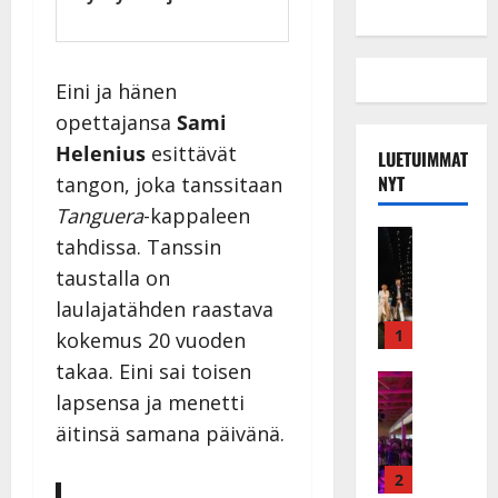
Eini ja hänen
opettajansa
Sami
Helenius
esittävät
LUETUIMMAT
NYT
tangon, joka tanssitaan
Tanguera
-kappaleen
Musiikkiv
tahdissa. Tanssin
H
taustalla on
u
laulajatähden raastava
i
k
1
kokemus 20 vuoden
e
takaa. Eini sai toisen
a
Keikat ja 
lapsensa ja menetti
I
t
k
h
äitinsä samana päivänä.
ä
y
v
v
2