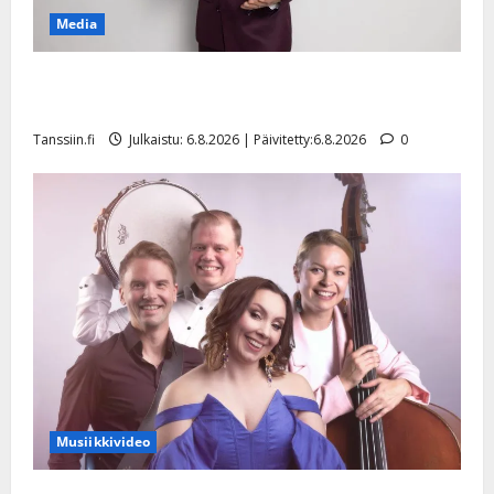
Media
Tanssii tähtien kanssa -julkkikset julki: Anna Hanski
liitää tv-parketilla
Tanssiin.fi
Julkaistu: 6.8.2026 | Päivitetty:6.8.2026
0
Musiikkivideo