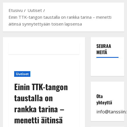
Etusivu
Uutiset
Einin TTK-tangon taustalla on rankka tarina – menetti
äitinsä synnytettyään toisen lapsensa
SEURAA
MEITÄ
Uutiset
Einin TTK-tangon
taustalla on
Ota
yhteyttä
rankka tarina –
info@tanssiin.f
menetti äitinsä