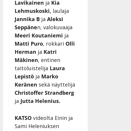
Lavikainen
ja
Kia
Lehmuskoski,
laulaja
Jannika B
ja
Aleksi
Seppäne
n, valokuvaaja
Meeri Koutaniemi
ja
Matti Puro
, rokkari
Olli
Herman
ja
Katri
Mäkinen
, entinen
taitoluistelija
Laura
Lepistö
ja
Marko
Keränen
sekä näyttelijä
Christoffer Strandberg
ja
Jutta Helenius.
KATSO
videolta Einin ja
Sami Heleniuksen