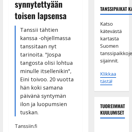
synnytettyään
TANSSIPAIKAT K
toisen lapsensa
Katso
Tanssii tähtien
kätevästä
kanssa -ohjellmassa
kartasta
tanssitaan nyt
Suomen
tanssipaikkoj
tarinoita. "Jospa
sijainnit.
tangosta olisi lohtua
minulle itsellenikin",
Klikkaa
Eini toivoo. 20 vuotta
tästä!
hän koki samana
päivänä syntymän
ilon ja luopumsien
TUOREIMMAT
tuskan.
KUULUMISET
Tanssiin.fi
Tanssii