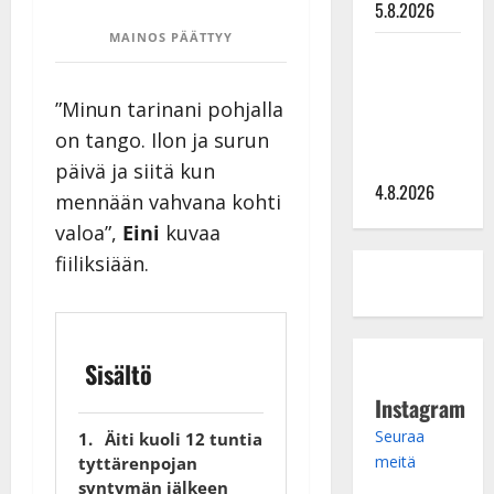
5.8.2026
MAINOS PÄÄTTYY
Saija
Tuupanen ei
”Minun tarinani pohjalla
toivu –
lääkäri:
on tango. Ilon ja surun
”Vaakatasoon”
päivä ja siitä kun
4.8.2026
mennään vahvana kohti
valoa”,
Eini
kuvaa
fiiliksiään.
Sisältö
Instagram
Seuraa
Äiti kuoli 12 tuntia
meitä
tyttärenpojan
syntymän jälkeen