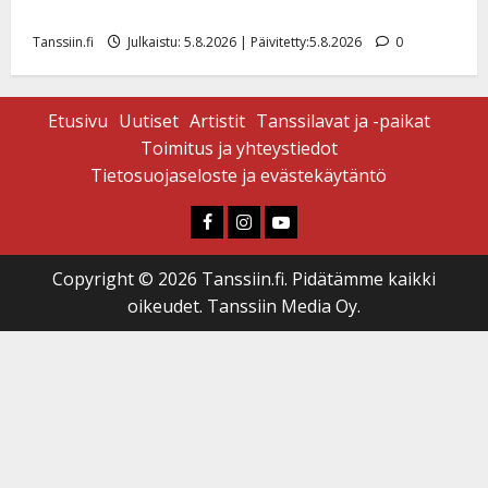
uusi laulu koskettaa syvältä
Tanssiin.fi
Julkaistu: 5.8.2026 | Päivitetty:5.8.2026
0
Etusivu
Uutiset
Artistit
Tanssilavat ja -paikat
Toimitus ja yhteystiedot
Tietosuojaseloste ja evästekäytäntö
Faceboook
Instagram
Youtube
Copyright © 2026 Tanssiin.fi. Pidätämme kaikki
oikeudet. Tanssiin Media Oy.