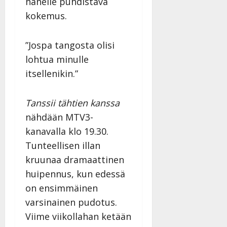
hänelle puhdistava
v
Julkaistu:
p
Päivitetty:
K
22.8.2025
i
kokemus.
i
a
|
d
a
t
Päivitetty:
e
n
r
”Jospa tangosta olisi
o
t
i
k
lohtua minulle
i
…
o
itsellenikin.”
n
”
o
a
s
Tanssiin.fi
h
t
Tanssii tähtien kanssa
ä
Julkaistu:
e
nähdään MTV3-
i
20.8.2025
Tanssiin.fi
kanavalla klo 19.30.
t
|
Päivitetty:
ä
Tunteellisen illan
Julkaistu:
ä
17.8.2025
kruunaa dramaattinen
n
|
huipennus, kun edessä
–
Päivitetty:
D
on ensimmäinen
a
varsinainen pudotus.
n
Viime viikollahan ketään
n