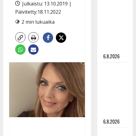
tähtien
Julkaistu: 13.10.2019 |
kanssa -
Päivitetty:18.11.2022
julkkikset
2 min lukuaika
julki: Anna
Hanski
liitää tv-
parketilla
6.8.2026
Sopiiko
Edith Piaf
tanssilavalle?
Pirttijoki
näyttää
mallia –
video
6.8.2026
Leif