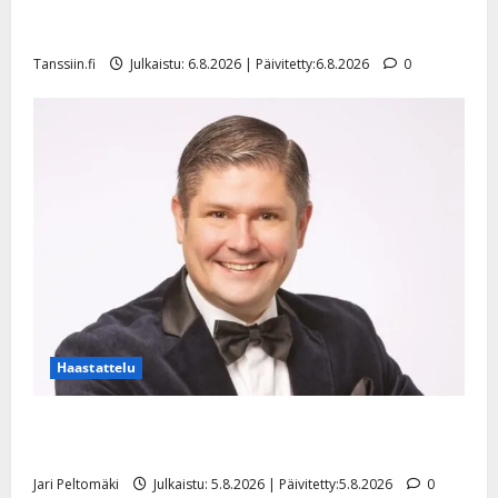
Sopiiko Edith Piaf tanssilavalle? Pirttijoki näyttää
mallia – video
Tanssiin.fi
Julkaistu: 6.8.2026 | Päivitetty:6.8.2026
0
Haastattelu
Leif Lindeman levytti: ”Kuvaa osuvasti uraani
pikkupojasta näihin päiviin”
Jari Peltomäki
Julkaistu: 5.8.2026 | Päivitetty:5.8.2026
0