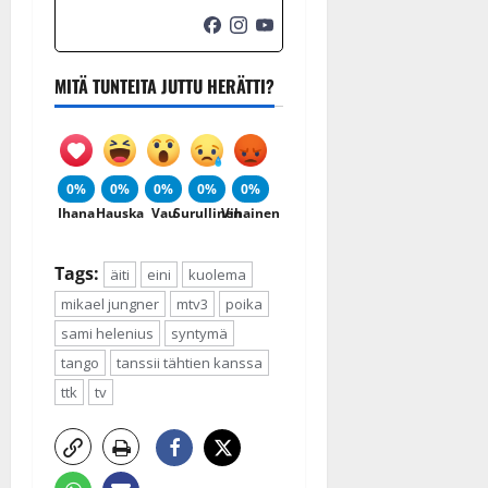
MITÄ TUNTEITA JUTTU HERÄTTI?
0%
0%
0%
0%
0%
Ihana
Hauska
Vau
Surullinen
Vihainen
Tags:
äiti
eini
kuolema
mikael jungner
mtv3
poika
sami helenius
syntymä
tango
tanssii tähtien kanssa
ttk
tv