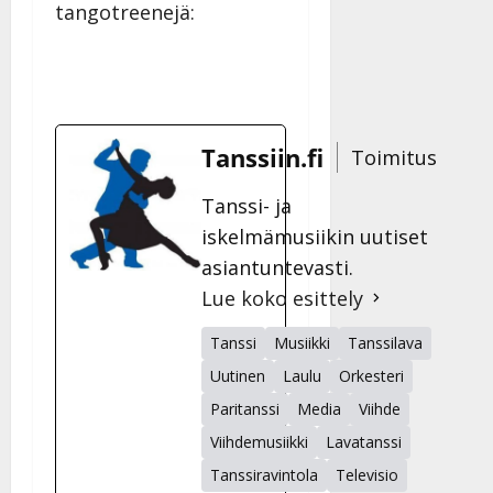
tangotreenejä:
Tanssiin.fi
Toimitus
Tanssi- ja
iskelmämusiikin uutiset
asiantuntevasti.
Lue koko esittely
Tanssi
Musiikki
Tanssilava
Uutinen
Laulu
Orkesteri
Paritanssi
Media
Viihde
Viihdemusiikki
Lavatanssi
Tanssiravintola
Televisio