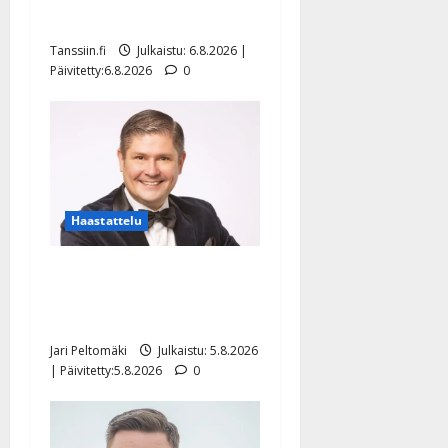
näyttää mallia – video
Tanssiin.fi
Julkaistu: 6.8.2026 |
Päivitetty:6.8.2026
0
Haastattelu
Leif Lindeman levytti:
”Kuvaa osuvasti uraani
pikkupojasta näihin päiviin”
Jari Peltomäki
Julkaistu: 5.8.2026
| Päivitetty:5.8.2026
0