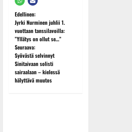
P
Edellinen:
Jyrki Nurminen juhlii 1.
o
vuottaan tanssilavoilla:
s
”Yllätys on ollut se…”
Seuraava:
t
Syövästä selvinnyt
n
Sinitaivaan solisti
sairaalaan – kielessä
a
hälyttävä muutos
v
i
g
a