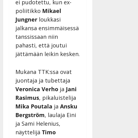
ei pudotettu, kun ex-
y
l
poliitikko
Mikael
l
Jungner
loukkasi
e
jalkansa ensimmäisessä
i
tanssissaan niin
s
o
pahasti, että joutui
k
jättämään leikin kesken.
i
i
t
Mukana TTK:ssa ovat
o
juontaja ja tubettaja
s
Veronica Verho
ja
Jani
Tanssiin.fi
Rasimus
, pikaluistelija
Julkaistu:
Mika Poutala
ja
Ansku
27.4.2025
Bergström
, laulaja Eini
|
ja Sami Helenius,
Päivitetty:
näyttelijä
Timo