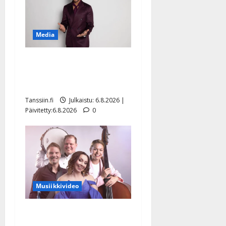
Media
Tanssii tähtien kanssa -
julkkikset julki: Anna
Hanski liitää tv-parketilla
Tanssiin.fi
Julkaistu: 6.8.2026 |
Päivitetty:6.8.2026
0
Musiikkivideo
Sopiiko Edith Piaf
tanssilavalle? Pirttijoki