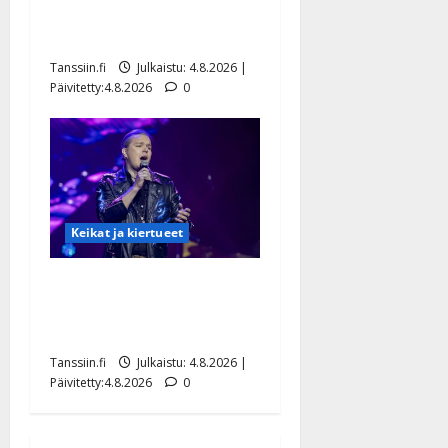
Saija Tuupanen ei toivu –
lääkäri: ”Vaakatasoon”
Tanssiin.fi
Julkaistu: 4.8.2026 |
Päivitetty:4.8.2026
0
Keikat ja kiertueet
Ilari Hämäläisen
tangomatkan hinta: 10 000
eurolla keikkoja sivu suun
Tanssiin.fi
Julkaistu: 4.8.2026 |
Päivitetty:4.8.2026
0