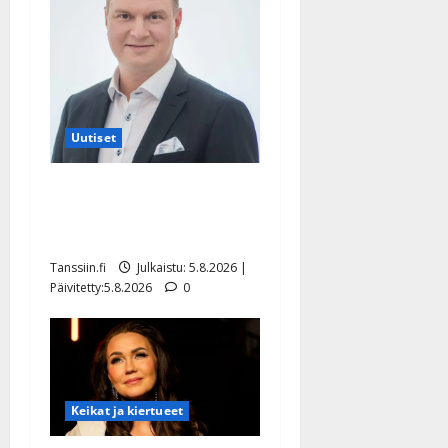
Uutiset
Jukka Hallikainen, 50,
liikuttuu lapsenlapsistaan –
uusi laulu koskettaa syvältä
Tanssiin.fi
Julkaistu: 5.8.2026 |
Päivitetty:5.8.2026
0
Keikat ja kiertueet