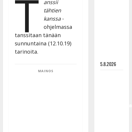
T
anssii
Lindeman
tähtien
levytti:
kanssa
-
”Kuvaa
ohjelmassa
osuvasti
uraani
tanssitaan tänään
pikkupojasta
sunnuntaina (12.10.19)
näihin
tarinoita.
päiviin”
5.8.2026
MAINOS
Jukka
Hallikainen,
50,
liikuttuu
lapsenlapsistaan
– uusi laulu
koskettaa
syvältä