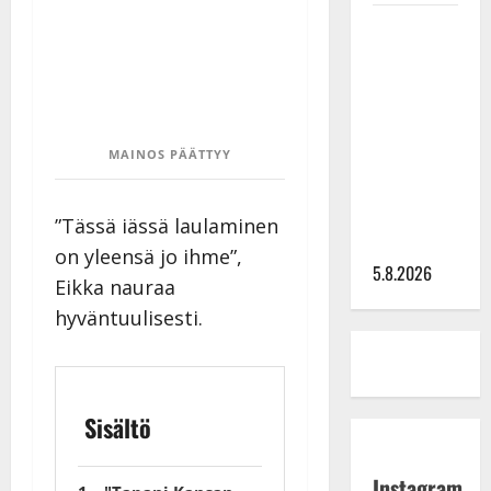
Leif
Lindeman
levytti:
”Kuvaa
osuvasti
MAINOS PÄÄTTYY
uraani
pikkupojasta
näihin
”Tässä iässä laulaminen
päiviin”
on yleensä jo ihme”,
5.8.2026
Eikka nauraa
hyväntuulisesti.
Sisältö
Instagram