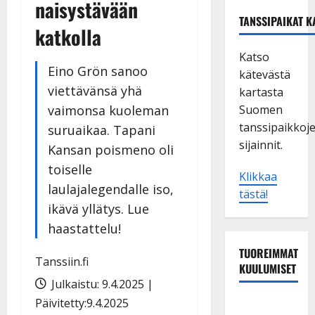
naisystävään
TANSSIPAIKAT K
katkolla
Katso
Eino Grön sanoo
kätevästä
viettävänsä yhä
kartasta
vaimonsa kuoleman
Suomen
tanssipaikkoj
suruaikaa. Tapani
sijainnit.
Kansan poismeno oli
toiselle
Klikkaa
laulajalegendalle iso,
tästä!
ikävä yllätys. Lue
haastattelu!
TUOREIMMAT
Tanssiin.fi
KUULUMISET
Julkaistu: 9.4.2025 |
Päivitetty:9.4.2025
TTK-tähti