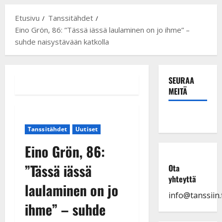
Etusivu
Tanssitähdet
Eino Grön, 86: ”Tässä iässä laulaminen on jo ihme” –
suhde naisystävään katkolla
SEURAA
MEITÄ
Tanssitähdet
Uutiset
Eino Grön, 86:
”Tässä iässä
Ota
yhteyttä
laulaminen on jo
info@tanssiin.f
ihme” – suhde