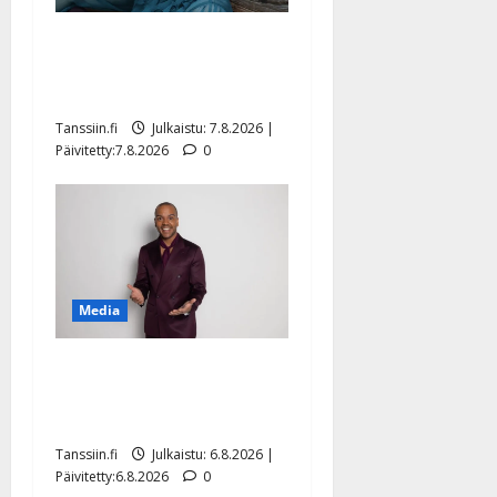
Maikilta pysäyttävä
ulostulo: ”Elämä toi eteeni
sellaisen yllätyksen…”
Tanssiin.fi
Julkaistu: 7.8.2026 |
Päivitetty:7.8.2026
0
Media
Tanssii tähtien kanssa -
julkkikset julki: Anna
Hanski liitää tv-parketilla
Tanssiin.fi
Julkaistu: 6.8.2026 |
Päivitetty:6.8.2026
0