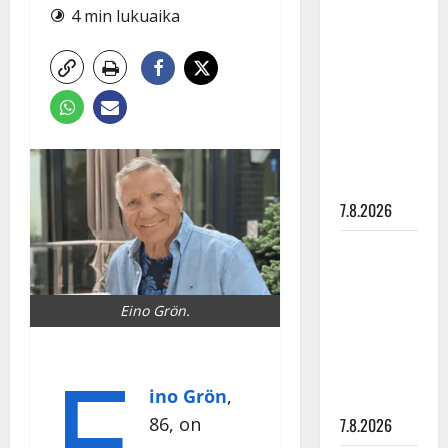
Anna
4 min lukuaika
Hanski
rakastaa
tanssia –
suru
tyttären
syövästä
painaa
7.8.2026
Maikilta
pysäyttävä
ulostulo:
Eino Grön.
”Elämä toi
E
eteeni
sellaisen
ino Grön
,
yllätyksen…”
86, on
7.8.2026