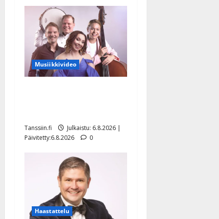
Musiikkivideo
Sopiiko Edith Piaf
tanssilavalle? Pirttijoki
näyttää mallia – video
Tanssiin.fi
Julkaistu: 6.8.2026 |
Päivitetty:6.8.2026
0
Haastattelu