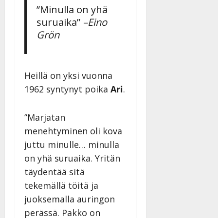
”Minulla on yhä
suruaika”
–Eino
Grön
Heillä on yksi vuonna
1962 syntynyt poika
Ari
.
”Marjatan
menehtyminen oli kova
juttu minulle… minulla
on yhä suruaika. Yritän
täydentää sitä
tekemällä töitä ja
juoksemalla auringon
perässä. Pakko on