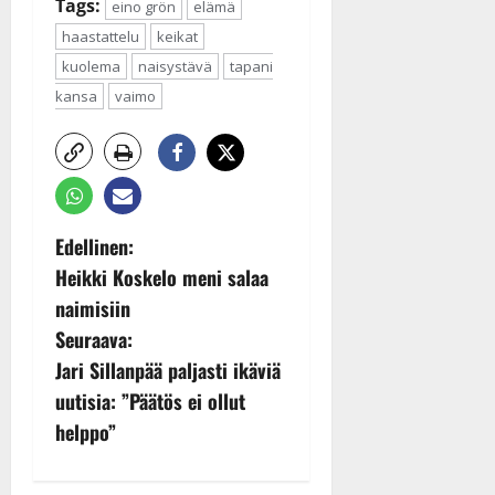
Tags:
eino grön
elämä
haastattelu
keikat
kuolema
naisystävä
tapani
kansa
vaimo
P
Edellinen:
Heikki Koskelo meni salaa
o
naimisiin
s
Seuraava:
Jari Sillanpää paljasti ikäviä
t
uutisia: ”Päätös ei ollut
n
helppo”
a