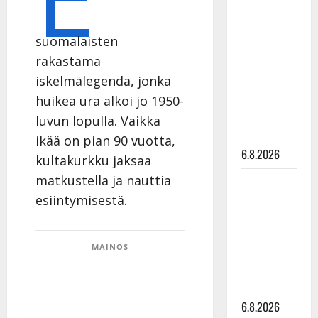
Tanssii
tähtien
suomalaisten
kanssa -
rakastama
julkkikset
iskelmälegenda, jonka
julki: Anna
huikea ura alkoi jo 1950-
Hanski
liitää tv-
luvun lopulla. Vaikka
parketilla
ikää on pian 90 vuotta,
6.8.2026
kultakurkku jaksaa
matkustella ja nauttia
Sopiiko
esiintymisestä.
Edith Piaf
tanssilavalle?
Pirttijoki
MAINOS
näyttää
mallia –
video
6.8.2026