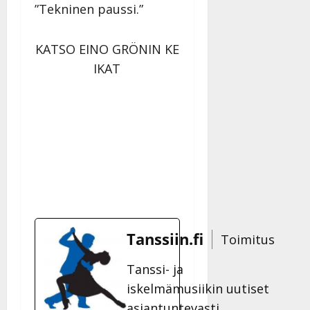
”Tekninen paussi.”
KATSO EINO GRÖNIN KE
IKAT
Tanssiin.fi
Toimitus
Tanssi- ja
iskelmämusiikin uutiset
asiantuntevasti.