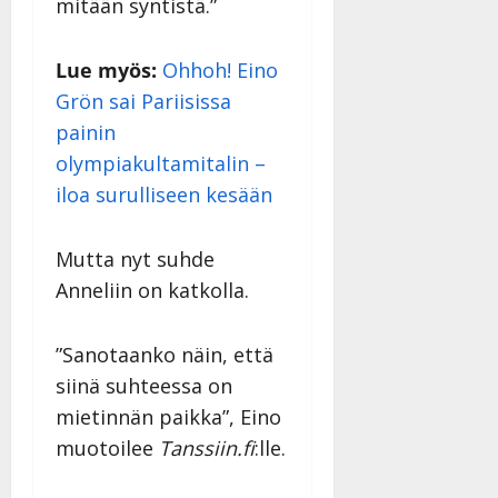
mitään syntistä.”
Lue myös:
Ohhoh! Eino
Grön sai Pariisissa
painin
olympiakultamitalin –
iloa surulliseen kesään
Mutta nyt suhde
Anneliin on katkolla.
”Sanotaanko näin, että
siinä suhteessa on
mietinnän paikka”, Eino
muotoilee
Tanssiin.fi
:lle.