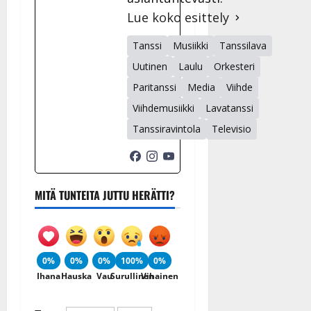
Lue koko esittely
Tanssi
Musiikki
Tanssilava
Uutinen
Laulu
Orkesteri
Paritanssi
Media
Viihde
Viihdemusiikki
Lavatanssi
Tanssiravintola
Televisio
MITÄ TUNTEITA JUTTU HERÄTTI?
0%
0%
0%
100%
0%
Ihana
Hauska
Vau
Surullinen
Vihainen