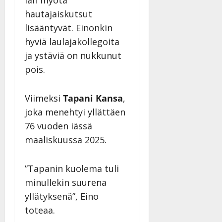
a
hautajaiskutsut
n
lisääntyvät. Einonkin
n
hyviä laulajakollegoita
y
l
ja ystäviä on nukkunut
l
pois.
e
i
s
Viimeksi
Tapani Kansa
,
o
joka menehtyi yllättäen
k
76 vuoden iässä
i
maaliskuussa 2025.
i
t
o
”Tapanin kuolema tuli
s
minullekin suurena
Tanssiin.fi
yllätyksenä”, Eino
Julkaistu:
toteaa.
27.4.2025