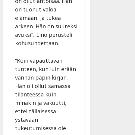
on ollut antoisaa. Hän
on tuonut valoa
elämääni ja tukea
arkeen. Hän on suureksi
avuksi”, Eino perusteli
kohusuhdettaan.
”Koin vapauttavan
tunteen, kun luin erään
vanhan papin kirjan.
Hän oli ollut samassa
tilanteessa kuin
minäkin ja vakuutti,
ettei tällaisessa
ystävään
tukeutumisessa ole