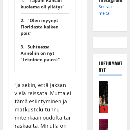
"Tapani Kansan
kuolema oli yllätys"
Seuraa
meitä
"Olen myynyt
Floridasta kaiken
pois"
Suhteessa
Anneliin on nyt
"tekninen paussi"
LUETUIMMAT
NYT
Musiikkiv
”Ja sekin, että jaksan
H
vielä reissata. Mutta ei
u
tämä esiintyminen ja
i
k
matkustelu tunnu
1
e
mitenkään oudolta tai
a
Keikat ja 
raskaalta. Minulla on
I
t