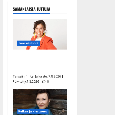
SAMANLAISIA JUTTUJA
Tanssitähdet
TTK-tähti Anna Hanski
rakastaa tanssia – suru
tyttären syövästä painaa
Tanssiin.fi
Julkaistu: 7.8.2026 |
Päivitetty:7.8.2026
0
Keikat ja kiertueet