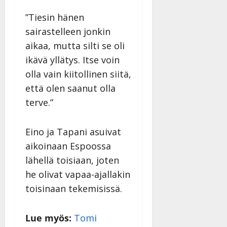
|
Päivitetty:
”Tiesin hänen
sairastelleen jonkin
aikaa, mutta silti se oli
ikävä yllätys. Itse voin
olla vain kiitollinen siitä,
että olen saanut olla
terve.”
Eino ja Tapani asuivat
aikoinaan Espoossa
lähellä toisiaan, joten
he olivat vapaa-ajallakin
toisinaan tekemisissä.
Lue myös:
Tomi