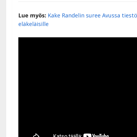
Lue myös:
Kake Randelin suree Avussa tiestö
eläkeläisille