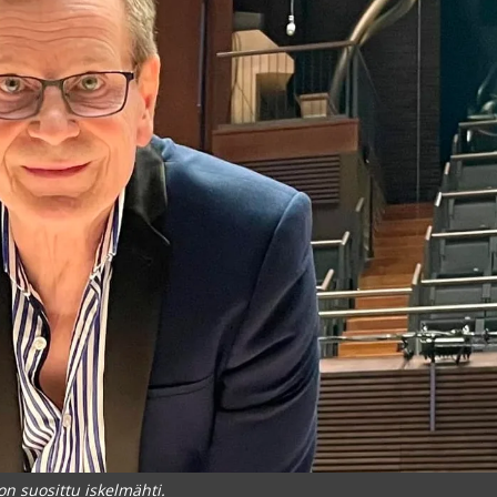
n suosittu iskelmähti.