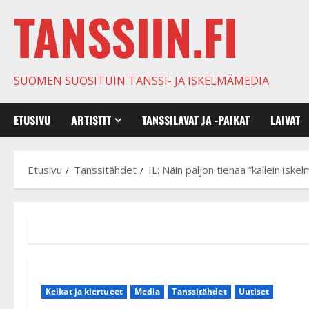
TANSSIIN.FI
SUOMEN SUOSITUIN TANSSI- JA ISKELMÄMEDIA
ETUSIVU
ARTISTIT
TANSSILAVAT JA -PAIKAT
LAIVAT
Etusivu
Tanssitähdet
IL: Näin paljon tienaa ”kallein iske
Keikat ja kiertueet
Media
Tanssitähdet
Uutiset