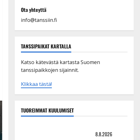
Ota yhteyttä
info@tanssiin.fi
TANSSIPAIKAT KARTALLA
Katso kätevästä kartasta Suomen
tanssipaikkojen sijainnit.
Klikkaa tästä!
TUOREIMMAT KUULUMISET
Matti Ruohonen viettää taas synttäreitään täydessä
hiljaisuudessa – tämä on tilanne nyt
8.8.2026