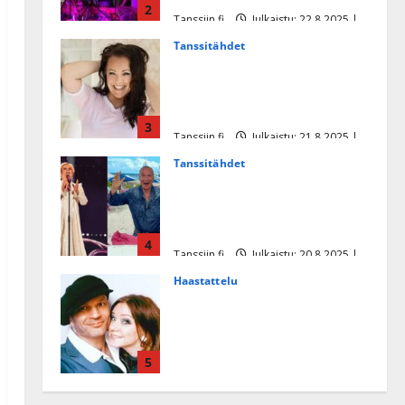
2
Tanssiin.fi
Julkaistu: 22.8.2025 |
Päivitetty:22.8.2025
Tanssitähdet
Heidi Pakarisen ja Mika
Pohjosen tytär kilpailee
missikisoissa
3
Tanssiin.fi
Julkaistu: 21.8.2025 |
Päivitetty:22.8.2025
Tanssitähdet
Tämä Ile Vainion runo Katri
Helenasta paisui hitiksi: ”Voi
tule Katri…”
4
Tanssiin.fi
Julkaistu: 20.8.2025 |
Päivitetty:22.8.2025
Haastattelu
Huikea rakkaustarina!
Dimitri Keiski ja Katja
juhlivat pian tinahäitään –
5
Dannylle iso kiitos
Tanssiin.fi
Julkaistu: 27.4.2025 |