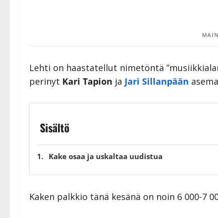
MAIN
Lehti on haastatellut nimetöntä ”musiikkial
perinyt
Kari Tapion
ja
Jari Sillanpään
aseman
Sisältö
Kake osaa ja uskaltaa uudistua
Kaken palkkio tänä kesänä on noin 6 000-7 00