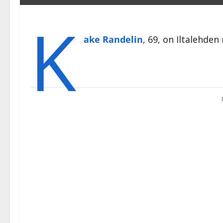
K
ake Randelin
, 69, on Iltalehde