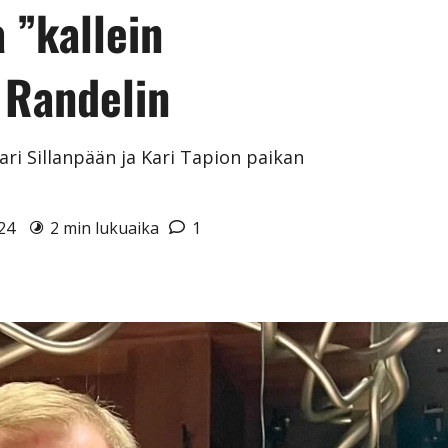
a ”kallein
 Randelin
ari Sillanpään ja Kari Tapion paikan
024
2 min lukuaika
1