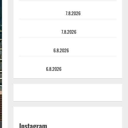
TTK-tähti Anna Hanski rakastaa tanssia – suru
tyttären syövästä painaa
7.8.2026
Maikilta pysäyttävä ulostulo: ”Elämä toi eteeni
sellaisen yllätyksen…”
7.8.2026
Tanssii tähtien kanssa -julkkikset julki: Anna Hanski
liitää tv-parketilla
6.8.2026
Sopiiko Edith Piaf tanssilavalle? Pirttijoki näyttää
mallia – video
6.8.2026
Instagram