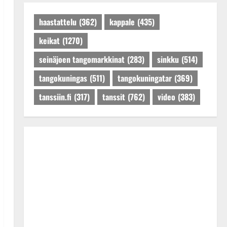
Päivitetty:27.4.2025
haastattelu
(362)
kappale
(435)
keikat
(1270)
seinäjoen tangomarkkinat
(283)
sinkku
(514)
tangokuningas
(511)
tangokuningatar
(369)
tanssiin.fi
(317)
tanssit
(762)
video
(383)