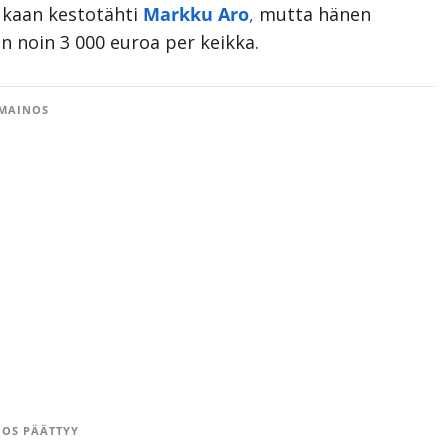
mukaan kestotähti
Markku Aro
,
mutta hänen
in noin 3 000 euroa per keikka.
MAINOS
OS PÄÄTTYY