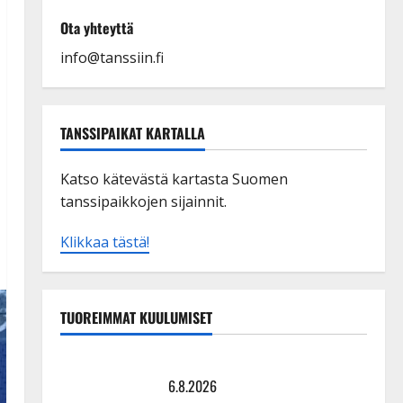
Ota yhteyttä
info@tanssiin.fi
TANSSIPAIKAT KARTALLA
Katso kätevästä kartasta Suomen
tanssipaikkojen sijainnit.
Klikkaa tästä!
TUOREIMMAT KUULUMISET
Tanssii tähtien kanssa -julkkikset julki: Anna Hanski
liitää tv-parketilla
6.8.2026