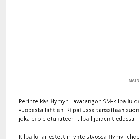
MAIN
Perinteikäs Hymyn Lavatangon SM-kilpailu o
vuodesta lähtien. Kilpailussa tanssitaan suom
joka ei ole etukäteen kilpailijoiden tiedossa.
Kilpailu järjestettiin yhteistyössä Hymy-leh