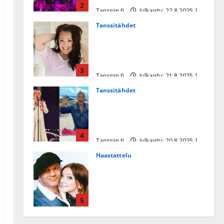
2
Tanssiin.fi
Julkaistu: 22.8.2025 |
Päivitetty:22.8.2025
Tanssitähdet
Heidi Pakarisen ja Mika
Pohjosen tytär kilpailee
missikisoissa
3
Tanssiin.fi
Julkaistu: 21.8.2025 |
Päivitetty:22.8.2025
Tanssitähdet
Tämä Ile Vainion runo Katri
Helenasta paisui hitiksi: ”Voi
tule Katri…”
4
Tanssiin.fi
Julkaistu: 20.8.2025 |
Päivitetty:22.8.2025
Haastattelu
Huikea rakkaustarina!
Dimitri Keiski ja Katja
juhlivat pian tinahäitään –
5
Dannylle iso kiitos
Tanssiin.fi
Julkaistu: 27.4.2025 |