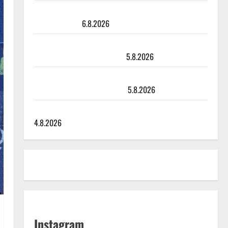
Sopiiko Edith Piaf tanssilavalle? Pirttijoki näyttää
mallia – video
6.8.2026
Leif Lindeman levytti: ”Kuvaa osuvasti uraani
pikkupojasta näihin päiviin”
5.8.2026
Jukka Hallikainen, 50, liikuttuu lapsenlapsistaan –
uusi laulu koskettaa syvältä
5.8.2026
Saija Tuupanen ei toivu – lääkäri: ”Vaakatasoon”
4.8.2026
Instagram