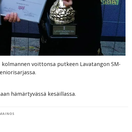
t jo kolmannen voittonsa putkeen Lavatangon SM-
eniorisarjassa.
jaan hämärtyvässä kesäillassa.
MAINOS