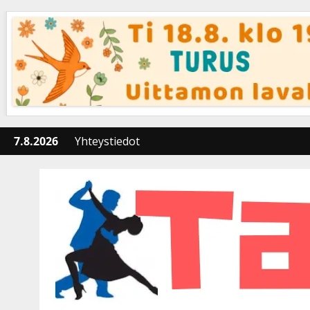
Skip
to
content
7.8.2026
Yhteystiedot