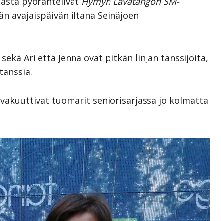
lästä pyörähtelivät
Hymyn Lavatangon SM-
än avajaispäivän iltana Seinäjoen
 sekä Ari että Jenna ovat pitkän linjan tanssijoita,
tanssia.
vakuuttivat tuomarit seniorisarjassa jo kolmatta