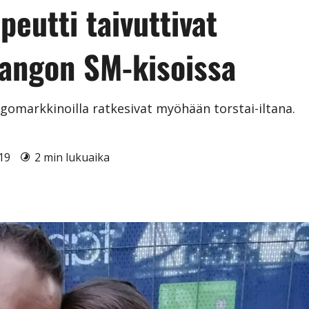
peutti taivuttivat
tangon SM-kisoissa
omarkkinoilla ratkesivat myöhään torstai-iltana.
019
2 min lukuaika