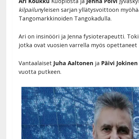
Ari Koukku
Kuopiosta ja
Jenna Polvi
Jyväsky
kilpailun
yleisen sarjan yllätysvoittoon myöhä
Tangomarkkinoiden Tangokadulla.
Ari on insinööri ja Jenna fysioterapeutti. Toki
jotka ovat vuosien varrella myös opettaneet 
Vantaalaiset
Juha Aaltonen
ja
Päivi Jokinen
vuotta putkeen.