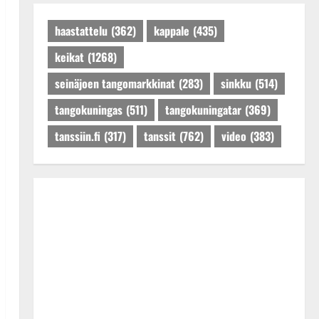
Päivitetty:27.4.2025
haastattelu
(362)
kappale
(435)
keikat
(1268)
seinäjoen tangomarkkinat
(283)
sinkku
(514)
tangokuningas
(511)
tangokuningatar
(369)
tanssiin.fi
(317)
tanssit
(762)
video
(383)