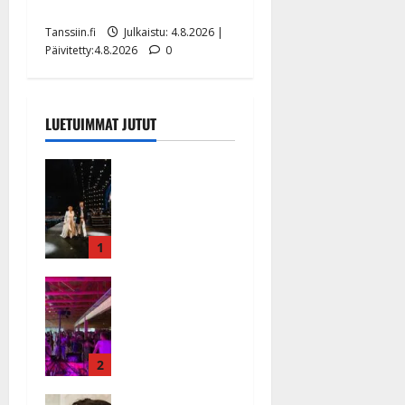
eurolla keikkoja sivu suun
Tanssiin.fi
Julkaistu: 4.8.2026 |
Päivitetty:4.8.2026
0
LUETUIMMAT JUTUT
Huikeat
hyvästit!
Tommi
saatteli
Katri
1
Helenan
Ikävä
lavalta
sairauskohta
viimeisen
us: soittaja
kerran –
tuupertui
kuva- ja
kesken
2
videokooste
tanssikeikan
Tanssiin.fi
Heidi