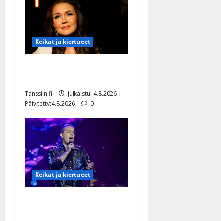
Keikat ja kiertueet
Saija Tuupanen ei toivu –
lääkäri: ”Vaakatasoon”
Tanssiin.fi
Julkaistu: 4.8.2026 |
Päivitetty:4.8.2026
0
Keikat ja kiertueet
Ilari Hämäläisen
tangomatkan hinta: 10 000