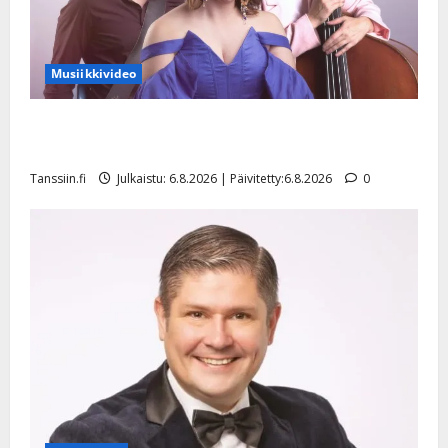
Musiikkivideo
Sopiiko Edith Piaf tanssilavalle? Pirttijoki näyttää
mallia – video
Tanssiin.fi
Julkaistu: 6.8.2026 | Päivitetty:6.8.2026
0