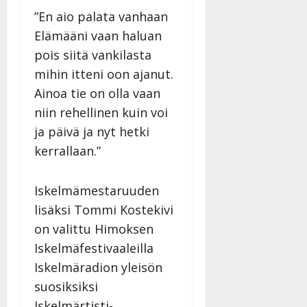
e
v
”En aio palata vanhaan
i
i
s
d
Elämääni vaan haluan
o
e
pois siitä vankilasta
k
o
mihin itteni oon ajanut.
i
k
i
o
Ainoa tie on olla vaan
t
o
niin rehellinen kuin voi
o
s
ja päivä ja nyt hetki
s
t
kerrallaan.”
e
Tanssiin.fi
Tanssiin.fi
Julkaistu:
Iskelmämestaruuden
27.4.2025
Julkaistu:
lisäksi Tommi Kostekivi
|
17.8.2025
Päivitetty:27.4.2025
|
on valittu Himoksen
Päivitetty:19.8.2025
Iskelmäfestivaaleilla
Iskelmäradion yleisön
suosiksiksi
Iskelmärtisti-