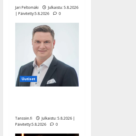
Jari Peltomäki
Julkaistu: 5.8.2026
| Päivitetty:5.8.2026
0
Uutiset
Jukka Hallikainen, 50,
liikuttuu lapsenlapsistaan –
uusi laulu koskettaa syvältä
Tanssiin.fi
Julkaistu: 5.8.2026 |
Päivitetty:5.8.2026
0