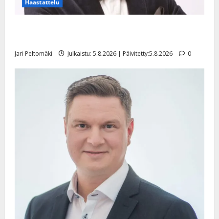
Haastattelu
Leif Lindeman levytti: ”Kuvaa osuvasti uraani
pikkupojasta näihin päiviin”
Jari Peltomäki
Julkaistu: 5.8.2026 | Päivitetty:5.8.2026
0