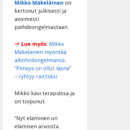
Mikko Mäkeläinen
on
kertonut julkisesti ja
avoimesti
päihdeongelmastaan.
→ Lue myös:
Mikko
Mäkeläinen myöntää
alkoholiongelmansa:
”Pimeys on ollut läsnä”
– ryhtyy raittiiksi
Mikko kävi terapiassa ja
on toipunut.
“Nyt eläminen on
elämisen arvoista.