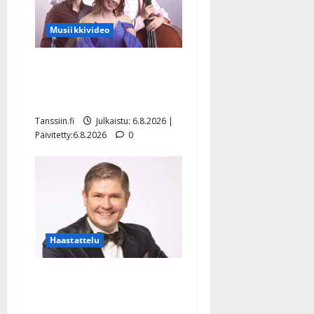
Musiikkivideo
Sopiiko Edith Piaf
tanssilavalle? Pirttijoki
näyttää mallia – video
Tanssiin.fi
Julkaistu: 6.8.2026 |
Päivitetty:6.8.2026
0
Haastattelu
Leif Lindeman levytti:
”Kuvaa osuvasti uraani
pikkupojasta näihin päiviin”