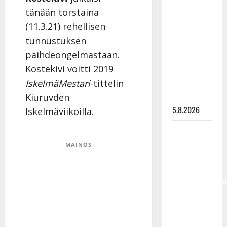
Lindeman
tänään torstaina
levytti:
(11.3.21) rehellisen
”Kuvaa
tunnustuksen
osuvasti
päihdeongelmastaan.
uraani
Kostekivi voitti 2019
pikkupojasta
IskelmäMestari
-tittelin
näihin
päiviin”
Kiuruvden
5.8.2026
Iskelmäviikoilla.
Jukka
Hallikainen,
MAINOS
50,
liikuttuu
lapsenlapsistaan
– uusi laulu
koskettaa
syvältä