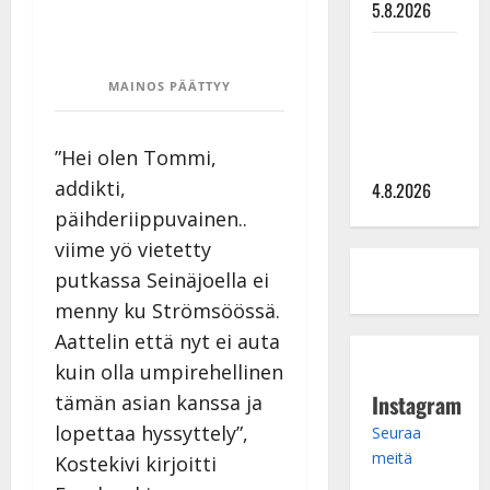
5.8.2026
Saija
Tuupanen ei
MAINOS PÄÄTTYY
toivu –
lääkäri:
”Hei olen Tommi,
”Vaakatasoon”
addikti,
4.8.2026
päihderiippuvainen..
viime yö vietetty
putkassa Seinäjoella ei
menny ku Strömsöössä.
Aattelin että nyt ei auta
kuin olla umpirehellinen
Instagram
tämän asian kanssa ja
lopettaa hyssyttely”,
Seuraa
meitä
Kostekivi kirjoitti