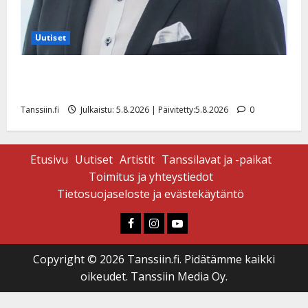
Uutiset
Jukka Hallikainen, 50, liikuttuu lapsenlapsistaan –
uusi laulu koskettaa syvältä
Tanssiin.fi
Julkaistu: 5.8.2026 | Päivitetty:5.8.2026
0
Etusivu
Uutiset
Artistit
Tanssilavat ja -paikat
Toimitus ja yhteystiedot
Tietosuojaseloste ja evästekäytäntö
Faceboook
Instagram
Youtube
Copyright © 2026 Tanssiin.fi. Pidätämme kaikki
oikeudet. Tanssiin Media Oy.