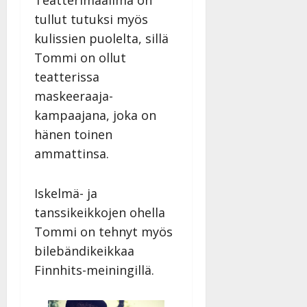
Teatterimaailma on
tullut tutuksi myös
kulissien puolelta, sillä
Tommi on ollut
teatterissa
maskeeraaja-
kampaajana, joka on
hänen toinen
ammattinsa.
Iskelmä- ja
tanssikeikkojen ohella
Tommi on tehnyt myös
bilebändikeikkaa
Finnhits-meiningillä.