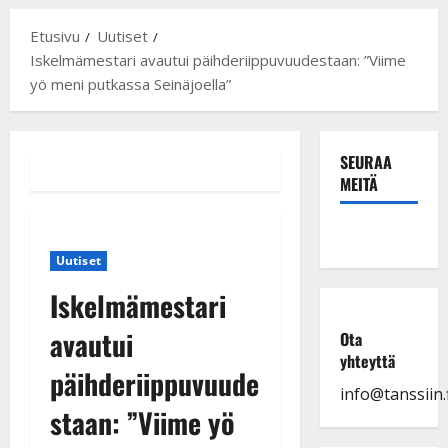
Etusivu
Uutiset
Iskelmämestari avautui päihderiippuvuudestaan: ”Viime
yö meni putkassa Seinäjoella”
SEURAA
MEITÄ
Uutiset
Iskelmämestari
avautui
Ota
yhteyttä
päihderiippuvuude
info@tanssiin.f
staan: ”Viime yö