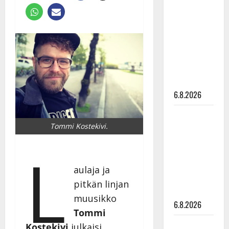
tähtien
kanssa -
julkkikset
julki: Anna
Hanski
liitää tv-
parketilla
6.8.2026
Sopiiko
Tommi Kostekivi.
Edith Piaf
tanssilavalle?
L
Pirttijoki
näyttää
aulaja ja
mallia –
pitkän linjan
video
muusikko
6.8.2026
Tommi
Leif
Kostekivi
julkaisi