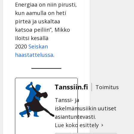
Energiaa on niin pirusti,
kun aamulla on heti
pirteä ja uskaltaa
katsoa peiliin”, Mikko
iloitsi kesällä
2020
Seiskan
haastattelussa
.
Tanssiin.fi
Toimitus
Tanssi- ja
iskelmämusiikin uutiset
asiantuntevasti.
Lue koko esittely