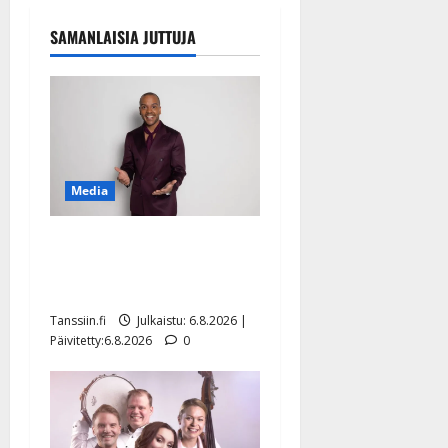
SAMANLAISIA JUTTUJA
Media
Tanssii tähtien kanssa -
julkkikset julki: Anna
Hanski liitää tv-parketilla
Tanssiin.fi
Julkaistu: 6.8.2026 |
Päivitetty:6.8.2026
0