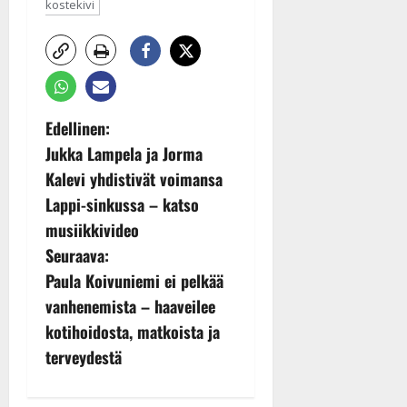
kostekivi
P
Edellinen:
Jukka Lampela ja Jorma
o
Kalevi yhdistivät voimansa
s
Lappi-sinkussa – katso
musiikkivideo
t
Seuraava:
n
Paula Koivuniemi ei pelkää
vanhenemista – haaveilee
a
kotihoidosta, matkoista ja
v
terveydestä
i