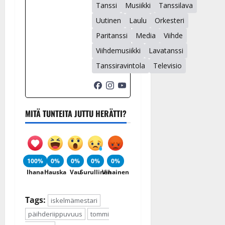
Tanssi
Musiikki
Tanssilava
Uutinen
Laulu
Orkesteri
Paritanssi
Media
Viihde
Viihdemusiikki
Lavatanssi
Tanssiravintola
Televisio
MITÄ TUNTEITA JUTTU HERÄTTI?
100%
0%
0%
0%
0%
Ihana
Hauska
Vau
Surullinen
Vihainen
Tags:
iskelmämestari
päihderiippuvuus
tommi