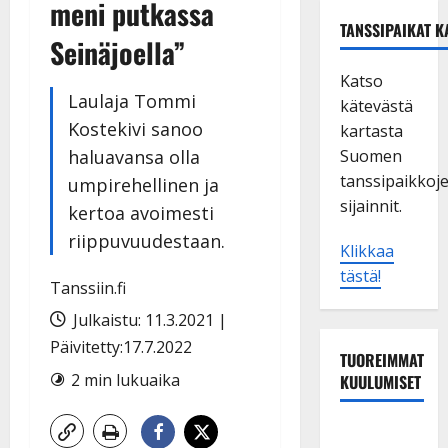
meni putkassa
TANSSIPAIKAT K
Seinäjoella”
Katso
Laulaja Tommi
kätevästä
Kostekivi sanoo
kartasta
haluavansa olla
Suomen
tanssipaikkoj
umpirehellinen ja
sijainnit.
kertoa avoimesti
riippuvuudestaan.
Klikkaa
tästä!
Tanssiin.fi
Julkaistu: 11.3.2021 |
Päivitetty:17.7.2022
TUOREIMMAT
2 min lukuaika
KUULUMISET
Tanssii