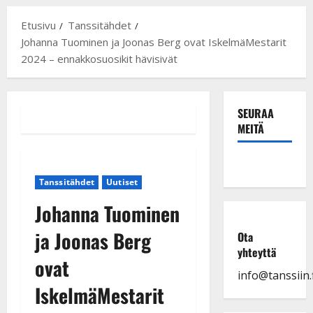
Etusivu
Tanssitähdet
Johanna Tuominen ja Joonas Berg ovat IskelmäMestarit
2024 – ennakkosuosikit hävisivät
SEURAA
MEITÄ
Tanssitähdet
Uutiset
Johanna Tuominen
ja Joonas Berg
Ota
yhteyttä
ovat
info@tanssiin.f
IskelmäMestarit