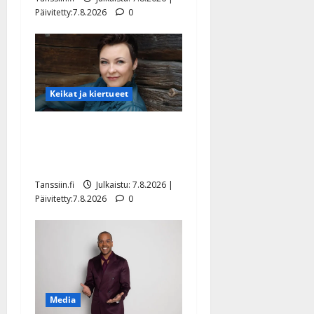
Päivitetty:7.8.2026
0
Keikat ja kiertueet
Maikilta pysäyttävä
ulostulo: ”Elämä toi eteeni
sellaisen yllätyksen…”
Tanssiin.fi
Julkaistu: 7.8.2026 |
Päivitetty:7.8.2026
0
Media