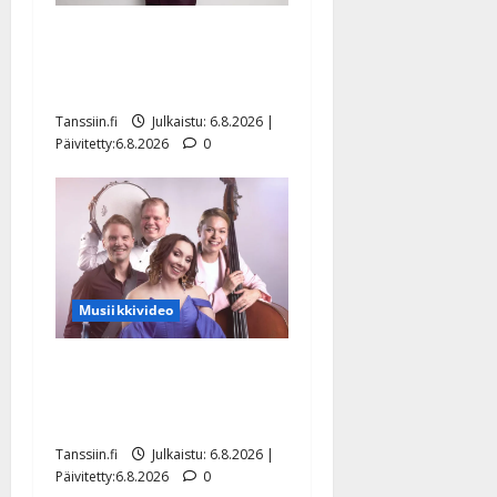
Tanssii tähtien kanssa -
julkkikset julki: Anna
Hanski liitää tv-parketilla
Tanssiin.fi
Julkaistu: 6.8.2026 |
Päivitetty:6.8.2026
0
Musiikkivideo
Sopiiko Edith Piaf
tanssilavalle? Pirttijoki
näyttää mallia – video
Tanssiin.fi
Julkaistu: 6.8.2026 |
Päivitetty:6.8.2026
0