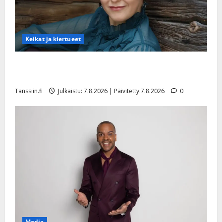
Keikat ja kiertueet
Maikilta pysäyttävä ulostulo: ”Elämä toi eteeni
sellaisen yllätyksen…”
Tanssiin.fi
Julkaistu: 7.8.2026 | Päivitetty:7.8.2026
0
Media