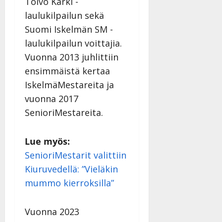
Toivo Kärki -
Päivitetty:
laulukilpailun sekä
Suomi Iskelmän SM -
laulukilpailun voittajia.
Vuonna 2013 juhlittiin
ensimmäistä kertaa
IskelmäMestareita ja
vuonna 2017
SenioriMestareita.
Lue myös:
SenioriMestarit valittiin
Kiuruvedellä: ”Vieläkin
mummo kierroksilla”
Vuonna 2023