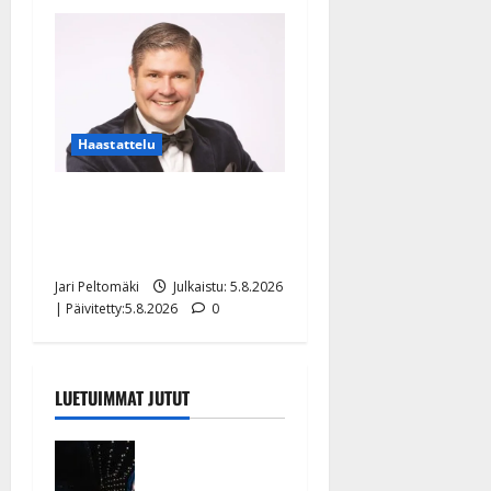
Haastattelu
Leif Lindeman levytti:
”Kuvaa osuvasti uraani
pikkupojasta näihin päiviin”
Jari Peltomäki
Julkaistu: 5.8.2026
| Päivitetty:5.8.2026
0
LUETUIMMAT JUTUT
Huikeat
hyvästit!