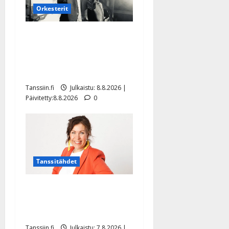
Orkesterit
Matti Ruohonen viettää taas
synttäreitään täydessä
hiljaisuudessa – tämä on
tilanne nyt
Tanssiin.fi
Julkaistu: 8.8.2026 |
Päivitetty:8.8.2026
0
Tanssitähdet
TTK-tähti Anna Hanski
rakastaa tanssia – suru
tyttären syövästä painaa
Tanssiin.fi
Julkaistu: 7.8.2026 |