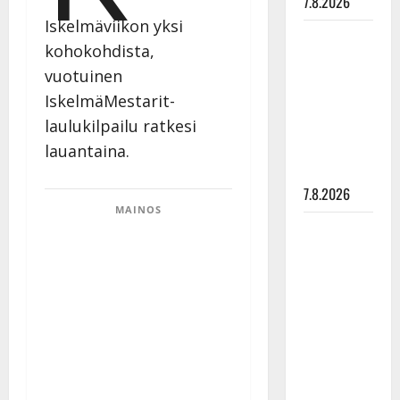
7.8.2026
Iskelmäviikon yksi
Maikilta
kohokohdista,
pysäyttävä
vuotuinen
ulostulo:
IskelmäMestarit-
”Elämä toi
laulukilpailu ratkesi
eteeni
sellaisen
lauantaina.
yllätyksen…”
7.8.2026
MAINOS
Tanssii
tähtien
kanssa -
julkkikset
julki: Anna
Hanski
liitää tv-
parketilla