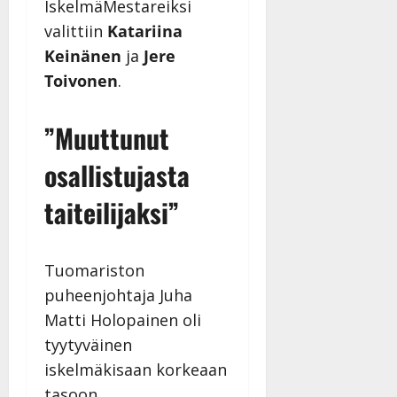
IskelmäMestareiksi
valittiin
Katariina
Keinänen
ja
Jere
Toivonen
.
”Muuttunut
osallistujasta
taiteilijaksi”
Tuomariston
puheenjohtaja Juha
Matti Holopainen oli
tyytyväinen
iskelmäkisaan korkeaan
tasoon.