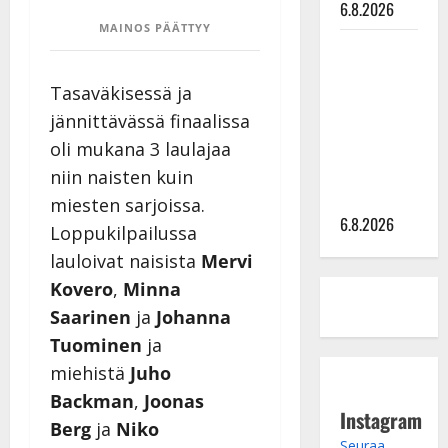
6.8.2026
MAINOS PÄÄTTYY
Sopiiko
Edith Piaf
Tasaväkisessä ja
tanssilavalle?
jännittävässä finaalissa
Pirttijoki
oli mukana 3 laulajaa
näyttää
mallia –
niin naisten kuin
video
miesten sarjoissa.
6.8.2026
Loppukilpailussa
lauloivat naisista
Mervi
Kovero
,
Minna
Saarinen
ja
Johanna
Tuominen
ja
miehistä
Juho
Backman
,
Joonas
Instagram
Berg
ja
Niko
Seuraa