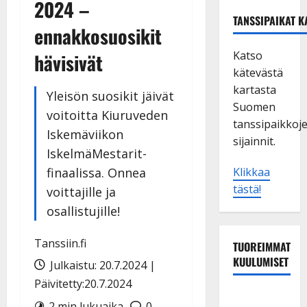
2024 –
TANSSIPAIKAT K
ennakkosuosikit
Katso
hävisivät
kätevästä
kartasta
Yleisön suosikit jäivät
Suomen
voitoitta Kiuruveden
tanssipaikkoj
Iskemäviikon
sijainnit.
IskelmäMestarit-
finaalissa. Onnea
Klikkaa
tästä!
voittajille ja
osallistujille!
Tanssiin.fi
TUOREIMMAT
KUULUMISET
Julkaistu: 20.7.2024 |
Päivitetty:20.7.2024
Matti
2 min lukuaika
0