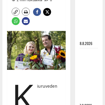
Ruohonen
viettää taas
synttäreitään
täydessä
hiljaisuudessa
– tämä on
tilanne nyt
8.8.2026
TTK-tähti
Anna
Hanski
rakastaa
K
tanssia –
suru
iuruveden
tyttären
syövästä
painaa