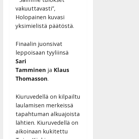
n
vakuuttavasti”,
n
Holopainen kuvasi
y
l
yksimielistä päätöstä.
l
e
Finaalin juonsivat
i
leppoisaan tyyliinsä
s
o
Sari
k
Tamminen
ja
Klaus
i
Thomasson
.
i
t
o
Kiuruvedellä on kilpailtu
s
laulamisen merkeissä
Tanssiin.fi
tapahtuman alkuajoista
Julkaistu:
lähtien. Kiuruvedellä on
27.4.2025
aikoinaan kukitettu
|