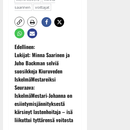
saarinen
voittajat
P
Edellinen:
Lukijat: Minna Saarinen ja
o
Juho Backman selviä
s
suosikkeja Kiuruveden
IskelmäMestareiksi
t
Seuraava:
n
IskelmäMestari-Johanna on
esiintymisjännityksestä
a
kärsinyt lastenhoitaja – isä
v
liikuttui tyttärensä voitosta