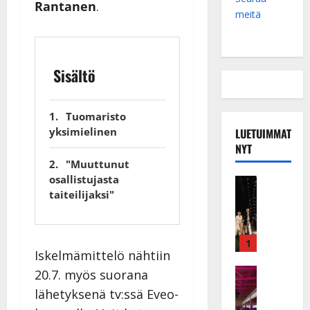
Rantanen
.
meitä
Sisältö
Tuomaristo
yksimielinen
LUETUIMMAT
NYT
"Muuttunut
osallistujasta
Musiikkiv
taiteilijaksi"
H
u
i
k
1
Iskelmämittelö nähtiin
e
a
Keikat ja 
20.7. myös suorana
I
t
lähetyksenä tv:ssä Eveo-
k
h