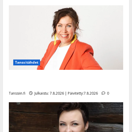
Tanssitähdet
TTK-tähti Anna Hanski rakastaa tanssia – suru
tyttären syövästä painaa
Tanssiin.fi
Julkaistu: 7.8.2026 | Päivitetty:7.8.2026
0