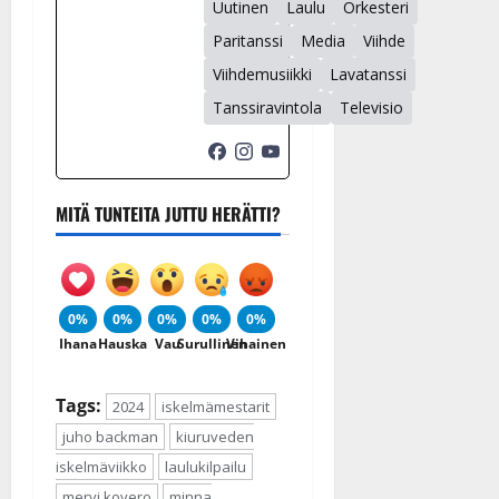
Uutinen
Laulu
Orkesteri
Paritanssi
Media
Viihde
Viihdemusiikki
Lavatanssi
Tanssiravintola
Televisio
MITÄ TUNTEITA JUTTU HERÄTTI?
0%
0%
0%
0%
0%
Ihana
Hauska
Vau
Surullinen
Vihainen
Tags:
2024
iskelmämestarit
juho backman
kiuruveden
iskelmäviikko
laulukilpailu
mervi kovero
minna