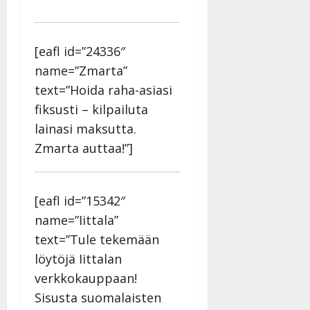
[eafl id=”24336″
name=”Zmarta”
text=”Hoida raha-asiasi
fiksusti – kilpailuta
lainasi maksutta.
Zmarta auttaa!”]
[eafl id=”15342″
name=”Iittala”
text=”Tule tekemään
löytöjä Iittalan
verkkokauppaan!
Sisusta suomalaisten