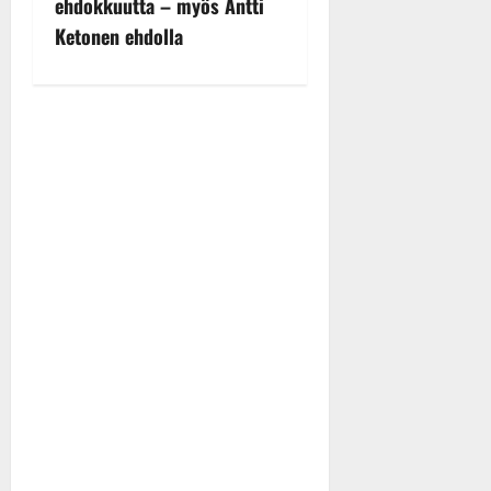
ehdokkuutta – myös Antti
a
Ketonen ehdolla
v
i
g
a
t
i
o
n