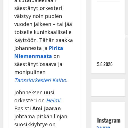
alkutaipaleellaan
Jukka
säestänyt orkesteri
Hallikainen,
väistyy noin puolen
50,
vuoden jälkeen – tai jää
liikuttuu
toiselle kuninkaalliselle
lapsenlapsistaan
käyttöön. Tähän saakka
– uusi laulu
Johannesta ja
Pirita
koskettaa
Niemenmaata
on
syvältä
5.8.2026
säestänyt osaava ja
monipulinen
Tanssiorkesteri Kaiho
.
Johnneksen uusi
orkesteri on
Helmi.
Basisti
Ami Jaaran
johtama pitkän linjan
Instagram
suosikkiyhtye on
Seuraa