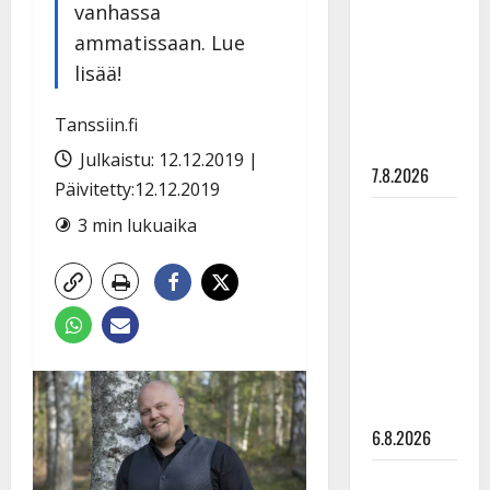
pysäyttävä
vanhassa
ulostulo:
ammatissaan. Lue
”Elämä toi
lisää!
eteeni
sellaisen
Tanssiin.fi
yllätyksen…”
Julkaistu: 12.12.2019 |
7.8.2026
Päivitetty:12.12.2019
Tanssii
3 min lukuaika
tähtien
kanssa -
julkkikset
julki: Anna
Hanski
liitää tv-
parketilla
6.8.2026
Sopiiko