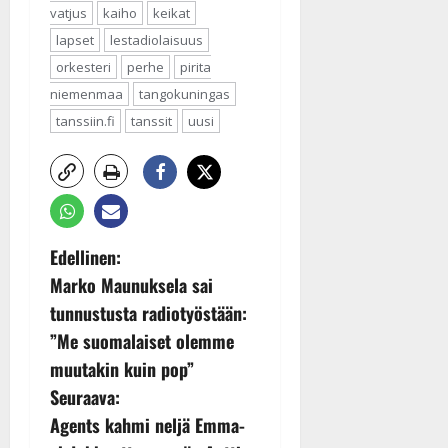
vatjus
kaiho
keikat
lapset
lestadiolaisuus
orkesteri
perhe
pirita
niemenmaa
tangokuningas
tanssiin.fi
tanssit
uusi
P
Edellinen:
Marko Maunuksela sai
o
tunnustusta radiotyöstään:
s
”Me suomalaiset olemme
muutakin kuin pop”
t
Seuraava:
n
Agents kahmi neljä Emma-