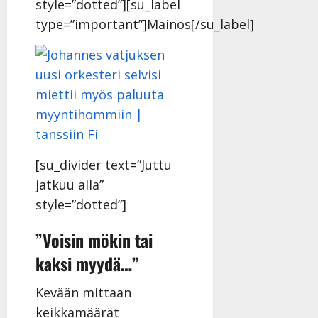
style=”dotted”][su_label
type=”important”]Mainos[/su_label]
[su_divider text=”Juttu
jatkuu alla”
style=”dotted”]
”Voisin mökin tai
kaksi myydä…”
Kevään mittaan
keikkamäärät