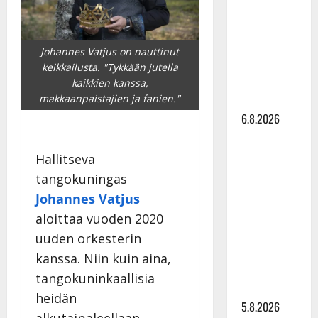
Edith Piaf
tanssilavalle?
Pirttijoki
Johannes Vatjus on nauttinut
näyttää
keikkailusta. "Tykkään jutella
mallia –
kaikkien kanssa,
makkaanpaistajien ja fanien."
video
6.8.2026
Leif
Hallitseva
Lindeman
tangokuningas
levytti:
Johannes Vatjus
”Kuvaa
osuvasti
aloittaa vuoden 2020
uraani
uuden orkesterin
pikkupojasta
kanssa. Niin kuin aina,
näihin
tangokuninkaallisia
päiviin”
heidän
5.8.2026