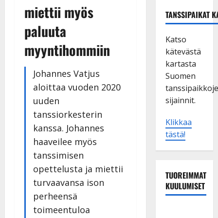
miettii myös
TANSSIPAIKAT K
paluuta
Katso
myyntihommiin
kätevästä
kartasta
Johannes Vatjus
Suomen
aloittaa vuoden 2020
tanssipaikkoj
uuden
sijainnit.
tanssiorkesterin
Klikkaa
kanssa. Johannes
tästä!
haaveilee myös
tanssimisen
opettelusta ja miettii
TUOREIMMAT
turvaavansa ison
KUULUMISET
perheensä
toimeentuloa
Maikilta