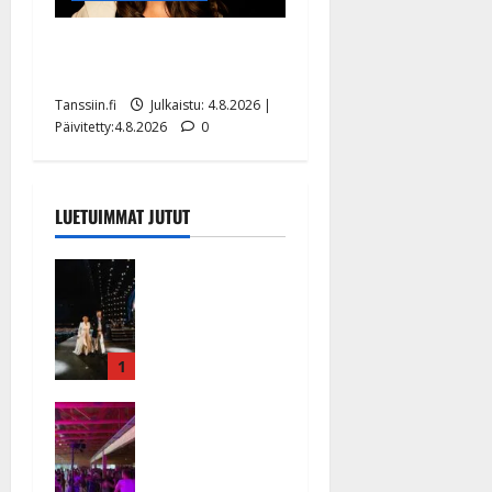
Saija Tuupanen ei toivu –
lääkäri: ”Vaakatasoon”
Tanssiin.fi
Julkaistu: 4.8.2026 |
Päivitetty:4.8.2026
0
LUETUIMMAT JUTUT
Huikeat
hyvästit!
Tommi
saatteli
Katri
1
Helenan
Ikävä
lavalta
sairauskohta
viimeisen
us: soittaja
kerran –
tuupertui
kuva- ja