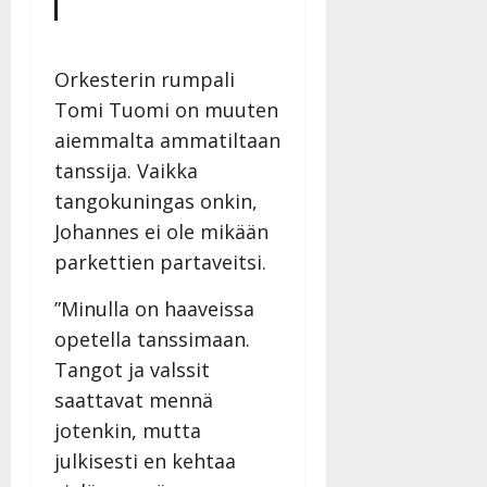
Päivitetty:
Orkesterin rumpali
Tomi Tuomi on muuten
aiemmalta ammatiltaan
tanssija. Vaikka
tangokuningas onkin,
Johannes ei ole mikään
parkettien partaveitsi.
”Minulla on haaveissa
opetella tanssimaan.
Tangot ja valssit
saattavat mennä
jotenkin, mutta
julkisesti en kehtaa