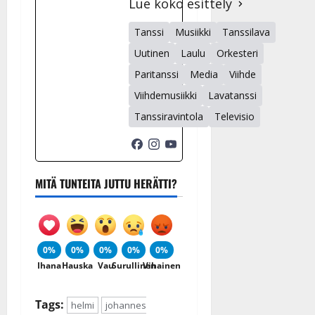
Lue koko esittely
Tanssi
Musiikki
Tanssilava
Uutinen
Laulu
Orkesteri
Paritanssi
Media
Viihde
Viihdemusiikki
Lavatanssi
Tanssiravintola
Televisio
MITÄ TUNTEITA JUTTU HERÄTTI?
0%
0%
0%
0%
0%
Ihana
Hauska
Vau
Surullinen
Vihainen
Tags:
helmi
johannes