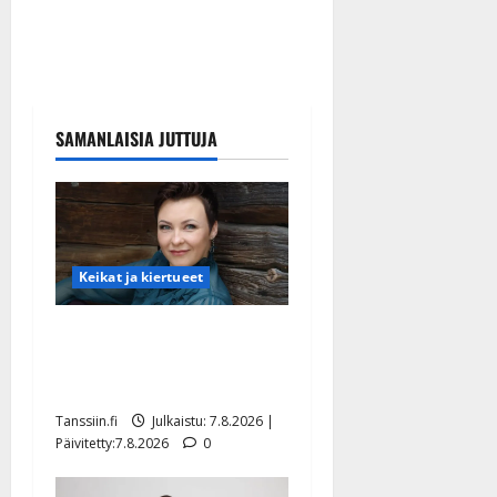
SAMANLAISIA JUTTUJA
Keikat ja kiertueet
Maikilta pysäyttävä
ulostulo: ”Elämä toi eteeni
sellaisen yllätyksen…”
Tanssiin.fi
Julkaistu: 7.8.2026 |
Päivitetty:7.8.2026
0