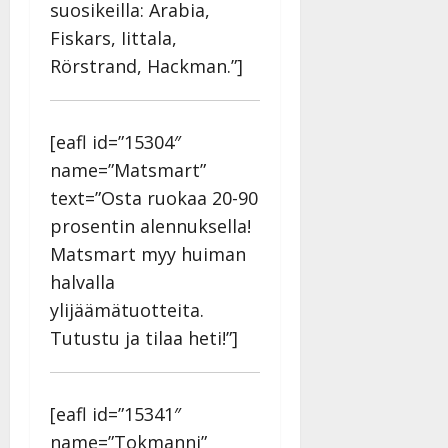
suosikeilla: Arabia,
Fiskars, Iittala,
Rörstrand, Hackman.”]
[eafl id=”15304″
name=”Matsmart”
text=”Osta ruokaa 20-90
prosentin alennuksella!
Matsmart myy huiman
halvalla
ylijäämätuotteita.
Tutustu ja tilaa heti!”]
[eafl id=”15341″
name=”Tokmanni”