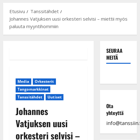
Etusivu
Tanssitähdet
Johannes Vatjuksen uusi orkesteri selvisi – miettii myös
paluuta myyntihommiin
SEURAA
MEITÄ
Media
Orkesterit
Tangomarkkinat
Tanssitähdet
Uutiset
Ota
Johannes
yhteyttä
Vatjuksen uusi
info@tanssiin.f
orkesteri selvisi –