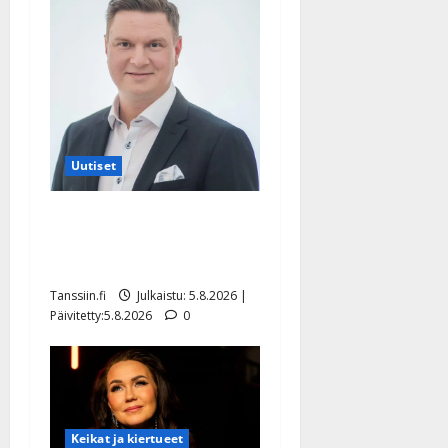
Uutiset
Jukka Hallikainen, 50,
liikuttuu lapsenlapsistaan –
uusi laulu koskettaa syvältä
Tanssiin.fi
Julkaistu: 5.8.2026 |
Päivitetty:5.8.2026
0
Keikat ja kiertueet