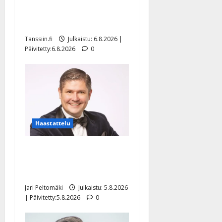
Sopiiko Edith Piaf
tanssilavalle? Pirttijoki
näyttää mallia – video
Tanssiin.fi
Julkaistu: 6.8.2026 |
Päivitetty:6.8.2026
0
Haastattelu
Leif Lindeman levytti:
”Kuvaa osuvasti uraani
pikkupojasta näihin päiviin”
Jari Peltomäki
Julkaistu: 5.8.2026
| Päivitetty:5.8.2026
0