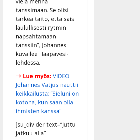
vielä mennä
tanssimaan. Se olisi
tärkeä taito, että saisi
laulullisesti rytmin
napsahtamaan
tanssiin”, Johannes
kuvailee Haapavesi-
lehdessä.
→ Lue myös:
VIDEO:
Johannes Vatjus nauttii
keikkailusta: ”Sieluni on
kotona, kun saan olla
ihmisten kanssa”
[su_divider text=”Juttu
jatkuu alla”