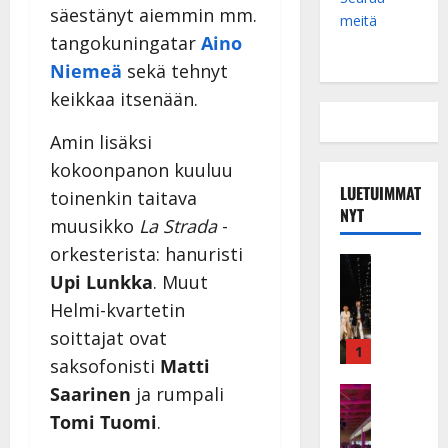
säestänyt aiemmin mm.
meitä
tangokuningatar
Aino
Niemeä
sekä tehnyt
keikkaa itsenään.
Amin lisäksi
kokoonpanon kuuluu
LUETUIMMAT
toinenkin taitava
NYT
muusikko
La Strada
-
orkesterista: hanuristi
Musiikkiv
Upi Lunkka
. Muut
H
u
Helmi-kvartetin
i
soittajat ovat
k
1
saksofonisti
Matti
e
a
Saarinen
ja rumpali
Keikat ja 
I
t
Tomi Tuomi
.
k
h