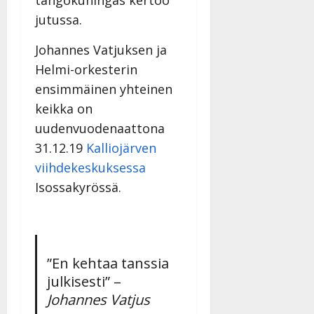
n
jutussa.
n
y
Johannes Vatjuksen ja
l
Helmi-orkesterin
l
e
ensimmäinen yhteinen
i
keikka on
s
uudenvuodenaattona
o
31.12.19
Kalliojärven
k
i
viihdekeskuksessa
i
Isossakyrössä.
t
o
s
Tanssiin.fi
”En kehtaa tanssia
Julkaistu:
julkisesti” –
27.4.2025
Johannes Vatjus
|