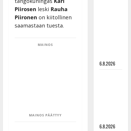
tangokuningas
Kari
Tanssii
Piirosen
leski
Rauha
tähtien
Piironen
on kiitollinen
kanssa -
saamastaan tuesta.
julkkikset
julki: Anna
Hanski
MAINOS
liitää tv-
parketilla
6.8.2026
Sopiiko
Edith Piaf
tanssilavalle?
Pirttijoki
näyttää
mallia –
MAINOS PÄÄTTYY
video
6.8.2026