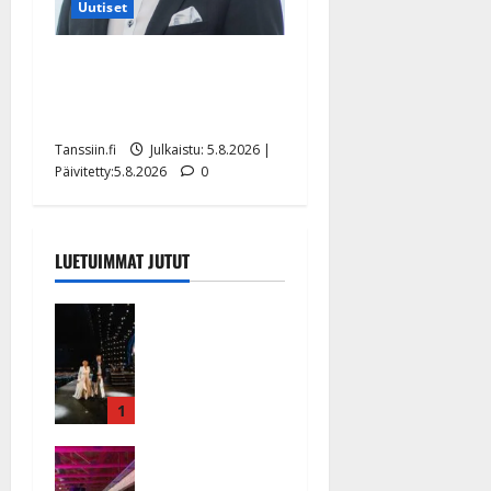
Uutiset
Jukka Hallikainen, 50,
liikuttuu lapsenlapsistaan –
uusi laulu koskettaa syvältä
Tanssiin.fi
Julkaistu: 5.8.2026 |
Päivitetty:5.8.2026
0
LUETUIMMAT JUTUT
Huikeat
hyvästit!
Tommi
saatteli
Katri
1
Helenan
Ikävä
lavalta
sairauskohta
viimeisen