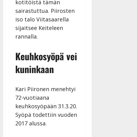
i
t
kotitöistä tämän
ä
-
v
u
Julkaistu:
j
sairastuttua. Piirosten
Tanssiin.fi
a
l
21.8.2025
a
iso talo Viitasaarella
t
e
|
v
Julkaistu:
sijaitsee Keiteleen
p
Päivitetty:
K
22.8.2025
i
i
a
rannalla.
|
d
a
t
Päivitetty:
e
n
r
o
Keuhkosyöpä vei
t
i
k
i
…
o
kuninkaan
n
”
o
a
s
Tanssiin.fi
h
t
ä
Kari Piironen menehtyi
Julkaistu:
e
i
20.8.2025
72-vuotiaana
Tanssiin.fi
t
|
keuhkosyöpään 31.3.20.
Päivitetty:
ä
Julkaistu:
Syöpä todettiin vuoden
ä
17.8.2025
n
2017 alussa.
|
–
Päivitetty:
D