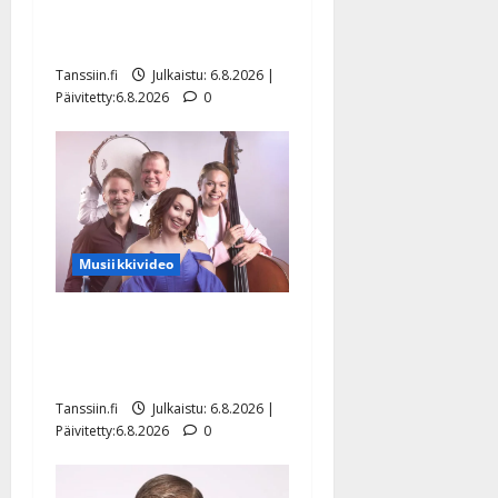
julkkikset julki: Anna
Hanski liitää tv-parketilla
Tanssiin.fi
Julkaistu: 6.8.2026 |
Päivitetty:6.8.2026
0
Musiikkivideo
Sopiiko Edith Piaf
tanssilavalle? Pirttijoki
näyttää mallia – video
Tanssiin.fi
Julkaistu: 6.8.2026 |
Päivitetty:6.8.2026
0