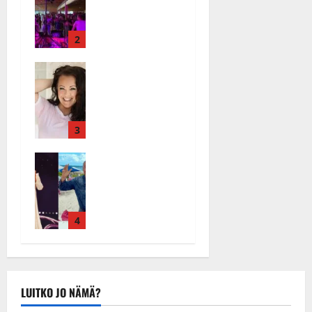
us: soittaja
kerran –
tuupertui
kuva- ja
kesken
2
videokooste
tanssikeikan
Tanssiin.fi
Heidi
Särkässä
Julkaistu:
Pakarisen ja
17.8.2025 |
Tanssiin.fi
Mika
Päivitetty:19.8.2025
Julkaistu:
Pohjosen
22.8.2025 |
tytär
3
Päivitetty:22.8.2025
kilpailee
Tämä Ile
missikisoiss
Vainion runo
a
Katri
Tanssiin.fi
Helenasta
Julkaistu:
paisui
4
21.8.2025 |
hitiksi: ”Voi
Päivitetty:22.8.2025
tule Katri…”
Tanssiin.fi
Julkaistu:
LUITKO JO NÄMÄ?
20.8.2025 |
Päivitetty:22.8.2025