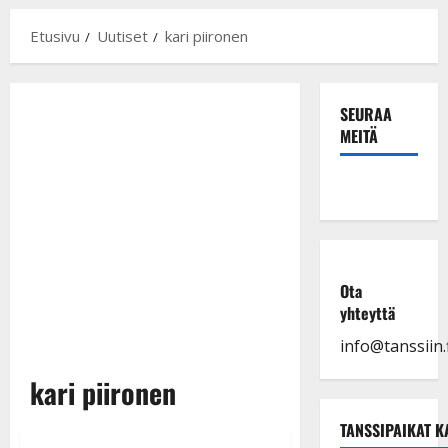
Etusivu
Uutiset
kari piironen
SEURAA
MEITÄ
Ota
yhteyttä
info@tanssiin.f
kari piironen
TANSSIPAIKAT K