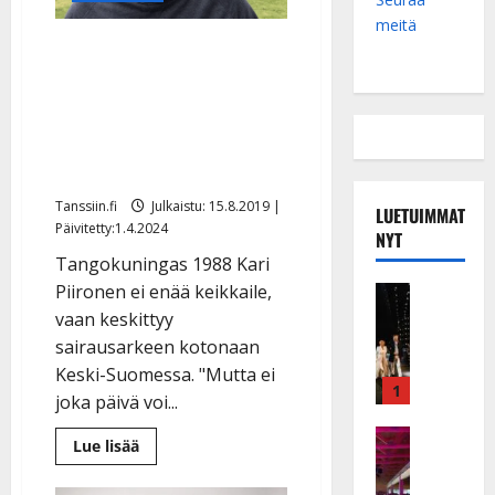
meitä
VIDEO: Keuhkosyöpää
sairastava Kari Piironen
iloitsee: ”Etäispesäkkeet
pysyneet kurissa” –
keikkailu ohi
Tanssiin.fi
Julkaistu: 15.8.2019 |
LUETUIMMAT
Päivitetty:1.4.2024
NYT
Tangokuningas 1988 Kari
Piironen ei enää keikkaile,
Musiikkiv
H
vaan keskittyy
u
sairausarkeen kotonaan
i
Keski-Suomessa. "Mutta ei
k
1
joka päivä voi...
e
a
Keikat ja 
Lue
Lue lisää
I
t
lisää
aiheesta
k
h
VIDEO: