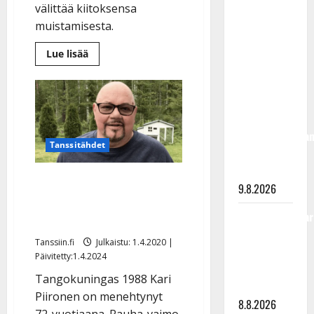
välittää kiitoksensa
täyttänyt
muistamisesta.
90 vuotta –
Arto
Lue
Lue lisää
lisää
Rahkonen
aiheesta
kävi
Kari
Piirosen
haudalla ja
Rauha-
leski
kertoo
kiittää
osanotosta:
iskelmälegenda
”Lämmittävät
Tanssitähdet
kovasti
viimeisistä
tässä
vuosista
surussa”
Kari Piironen on kuollut –
9.8.2026
keuhkosyöpä vei
Tangokuningatar
tangokuninkaan
Raija
Tanssiin.fi
Julkaistu: 1.4.2020 |
Mäntyniemi:
Päivitetty:1.4.2024
matka
Tangokuningas 1988 Kari
tyssäsi
Piironen on menehtynyt
8.8.2026