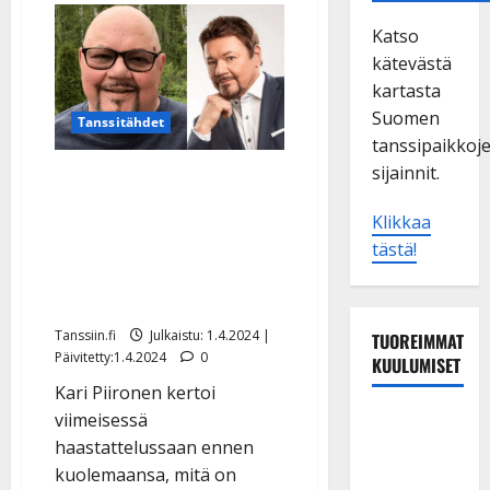
Katso
kätevästä
kartasta
Suomen
Tanssitähdet
tanssipaikkoj
sijainnit.
Kari Piirosen kuolemasta
neljä vuotta – tämän
Klikkaa
kuningas elämästä oppi:
tästä!
”Pitäisi pysähtyä ja
nauttia hetkistä”
Tanssiin.fi
Julkaistu: 1.4.2024 |
TUOREIMMAT
Päivitetty:1.4.2024
0
KUULUMISET
Kari Piironen kertoi
Dimitri
viimeisessä
Keiski
haastattelussaan ennen
laihtui –
kuolemaansa, mitä on