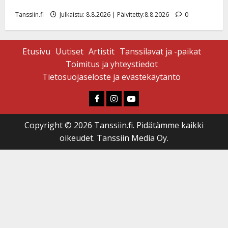
Tangokuningatar Raija Mäntyniemi: matka tyssäsi
Tanssiin.fi
Julkaistu: 8.8.2026 | Päivitetty:8.8.2026
0
Etusivu
Uutiset
Artistit
Tanssilavat ja -paikat
Toimitus ja yhteystiedot
Tietosuojaseloste ja evästekäytäntö
Faceboook
Instagram
Youtube
Copyright © 2026 Tanssiin.fi. Pidätämme kaikki
oikeudet. Tanssiin Media Oy.