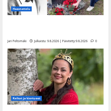
Päivitetty:
Haastattelu
Esko Rahkonen olisi täyttänyt 90 vuotta – Arto
Rahkonen kävi haudalla ja kertoo iskelmälegendan
viimeisistä vuosista
Jari Peltomäki
Julkaistu: 9.8.2026 | Päivitetty:9.8.2026
0
Keikat ja kiertueet