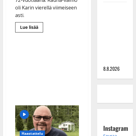
72-vuotiaana. Rauha-vaimo
Matti
oli Karin vierellä viimeiseen
Ruohonen
asti.
viettää taas
Lue
Lue lisää
synttäreitään
lisää
aiheesta
täydessä
Kari
Piironen
hiljaisuudessa
on
kuollut
– tämä on
–
tilanne nyt
keuhkosyöpä
vei
8.8.2026
tangokuninkaan
Instagram
Haastattelu
Seuraa