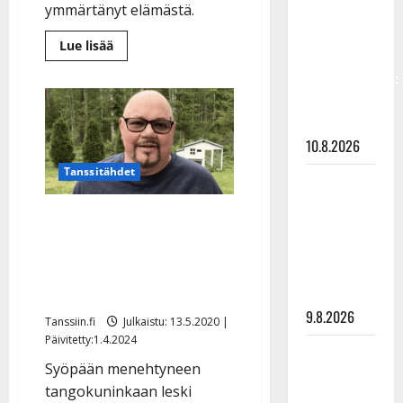
vastaa nyt
ymmärtänyt elämästä.
fanien
Lue
Lue lisää
huoleen
lisää
aiheesta
jaksamisestaan:
Kari
Piirosen
”Mikään ei
kuolemasta
neljä
ole ikuista”
vuotta
10.8.2026
–
tämän
kuningas
Tanssitähdet
Tangokuningas
elämästä
oppi:
Aki Samuli
”Pitäisi
Kari Piirosen Rauha-leski
pysähtyä
meni
ja
kiittää osanotosta:
nauttia
naimisiin –
hetkistä”
”Lämmittävät kovasti
hääkuva
tässä surussa”
julki
9.8.2026
Tanssiin.fi
Julkaistu: 13.5.2020 |
Päivitetty:1.4.2024
Esko
Syöpään menehtyneen
Rahkonen
tangokuninkaan leski
olisi