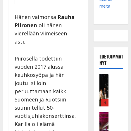
meitä
Hänen vaimonsa
Rauha
Piironen
oli hänen
vierellään viimeiseen
asti.
LUETUIMMAT
Piirosella todettiin
NYT
vuoden 2017 alussa
keuhkosyöpä ja hän
Musiikkiv
H
joutui silloin
u
peruuttamaan kaikki
i
Suomeen ja Ruotsiin
k
1
suunnitellut 50-
e
a
Keikat ja 
vuotisjuhlakonserttinsa.
I
t
Karilla oli elämä
k
h