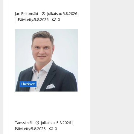
pikkupojasta näihin päiviin”
Jari Peltomäki
Julkaistu: 5.8.2026
| Päivitetty:5.8.2026
0
Uutiset
Jukka Hallikainen, 50,
liikuttuu lapsenlapsistaan –
uusi laulu koskettaa syvältä
Tanssiin.fi
Julkaistu: 5.8.2026 |
Päivitetty:5.8.2026
0