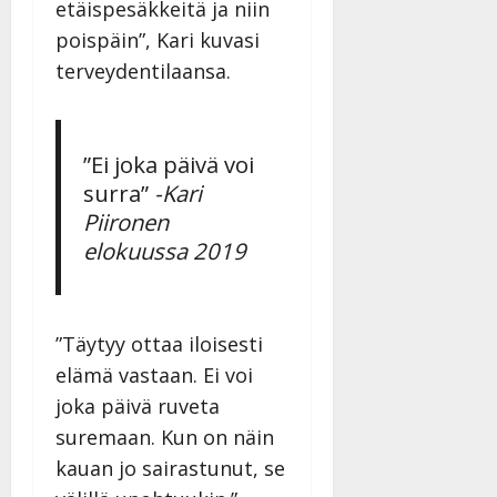
v
u
etäispesäkkeitä ja niin
Julkaistu:
j
Tanssiin.fi
a
l
21.8.2025
a
poispäin”, Kari kuvasi
t
e
|
v
Julkaistu:
terveydentilaansa.
p
Päivitetty:
K
22.8.2025
i
i
a
|
d
a
t
Päivitetty:
e
n
r
o
”Ei joka päivä voi
t
i
k
surra”
-Kari
i
…
o
Piironen
n
”
o
a
elokuussa 2019
s
Tanssiin.fi
h
t
ä
Julkaistu:
e
i
20.8.2025
Tanssiin.fi
t
”Täytyy ottaa iloisesti
|
Päivitetty:
ä
elämä vastaan. Ei voi
Julkaistu:
ä
17.8.2025
joka päivä ruveta
n
|
suremaan. Kun on näin
–
Päivitetty:
D
kauan jo sairastunut, se
a