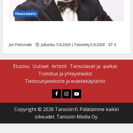
Haastattelu
Leif Lindeman levytti: ”Kuvaa osuvasti uraani
pikkupojasta näihin päiviin”
Jari Peltomäki
Julkaistu: 5.8.2026 | Päivitetty:5.8.2026
0
Etusivu
Uutiset
Artistit
Tanssilavat ja -paikat
Toimitus ja yhteystiedot
Tietosuojaseloste ja evästekäytäntö
Faceboook
Instagram
Youtube
Copyright © 2026 Tanssiin.fi. Pidätämme kaikki
oikeudet. Tanssiin Media Oy.