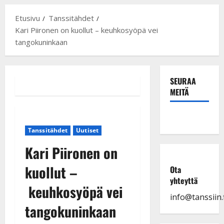
Etusivu
Tanssitähdet
Kari Piironen on kuollut – keuhkosyöpä vei
tangokuninkaan
SEURAA
MEITÄ
Tanssitähdet
Uutiset
Kari Piironen on
kuollut –
Ota
yhteyttä
keuhkosyöpä vei
info@tanssiin.f
tangokuninkaan