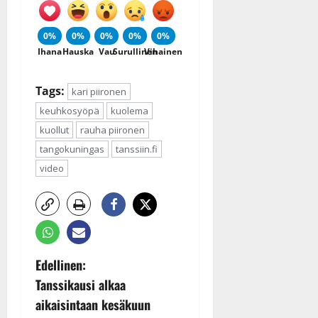
0%
0%
0%
0%
0%
Ihana
Hauska
Vau
Surullinen
Vihainen
Tags:
kari piironen
keuhkosyöpä
kuolema
kuollut
rauha piironen
tangokuningas
tanssiin.fi
video
P
Edellinen:
Tanssikausi alkaa
o
aikaisintaan kesäkuun