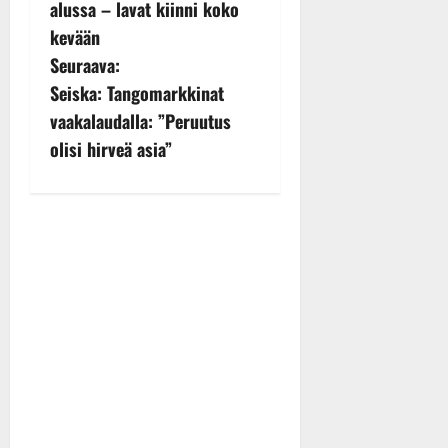
s
alussa – lavat kiinni koko
kevään
t
Seuraava:
n
Seiska: Tangomarkkinat
vaakalaudalla: ”Peruutus
a
olisi hirveä asia”
v
i
g
a
t
i
o