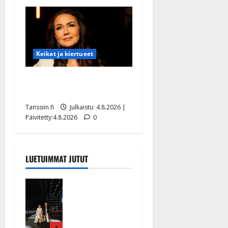
Keikat ja kiertueet
Saija Tuupanen ei toivu –
lääkäri: ”Vaakatasoon”
Tanssiin.fi
Julkaistu: 4.8.2026 |
Päivitetty:4.8.2026
0
LUETUIMMAT JUTUT
Huikeat
hyvästit!
Tommi
saatteli