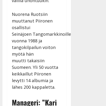
välillä unohtuukin.”
n
n
y
Nuorena Ruotsiin
l
muuttanut Piironen
l
osallistui
e
Seinäjoen Tangomarkkinoille
i
s
vuonna 1988 ja
o
tangokilpailun voiton
k
myötä hän
i
muutti takaisiin
i
t
Suomeen. Yli 50 vuotta
o
keikkaillut Piironen
s
levytti 14 albumia ja
Tanssiin.fi
lähes 200 kappaletta.
Julkaistu:
27.4.2025
Manageri: ”Kari
|