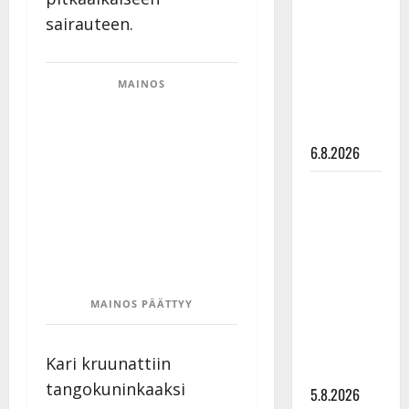
Edith Piaf
sairauteen.
tanssilavalle?
Pirttijoki
näyttää
MAINOS
mallia –
video
6.8.2026
Leif
Lindeman
levytti:
”Kuvaa
osuvasti
uraani
MAINOS PÄÄTTYY
pikkupojasta
näihin
Kari kruunattiin
päiviin”
tangokuninkaaksi
5.8.2026