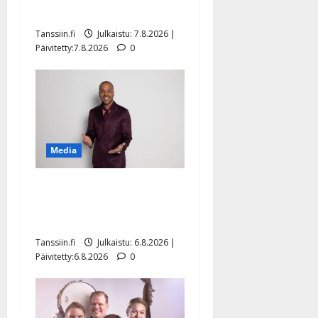
sellaisen yllätyksen…”
Tanssiin.fi
Julkaistu: 7.8.2026 |
Päivitetty:7.8.2026
0
Media
Tanssii tähtien kanssa -
julkkikset julki: Anna
Hanski liitää tv-parketilla
Tanssiin.fi
Julkaistu: 6.8.2026 |
Päivitetty:6.8.2026
0