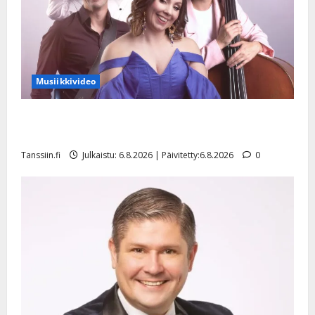
Musiikkivideo
Sopiiko Edith Piaf tanssilavalle? Pirttijoki näyttää
mallia – video
Tanssiin.fi
Julkaistu: 6.8.2026 | Päivitetty:6.8.2026
0