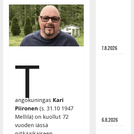
pysäyttävä
ulostulo:
”Elämä toi
eteeni
sellaisen
yllätyksen…”
7.8.2026
T
Tanssii
tähtien
kanssa -
julkkikset
julki: Anna
Hanski
angokuningas
Kari
liitää tv-
Piironen
(s. 31.10 1947
parketilla
Mellilä) on kuollut 72
6.8.2026
vuoden iässä
Sopiiko
pitkäaikaiseen