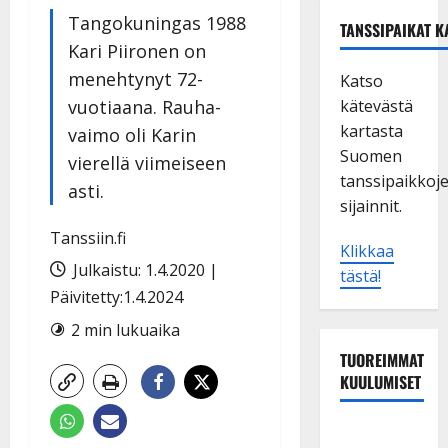
Tangokuningas 1988
TANSSIPAIKAT K
Kari Piironen on
menehtynyt 72-
Katso
vuotiaana. Rauha-
kätevästä
kartasta
vaimo oli Karin
Suomen
vierellä viimeiseen
tanssipaikkoj
asti.
sijainnit.
Tanssiin.fi
Klikkaa
Julkaistu: 1.4.2020 |
tästä!
Päivitetty:1.4.2024
2 min lukuaika
TUOREIMMAT
KUULUMISET
Maikilta