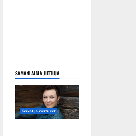
SAMANLAISIA JUTTUJA
Keikat ja kiertueet
Maikilta pysäyttävä
ulostulo: ”Elämä toi eteeni