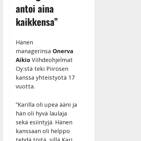
Päivitetty:
antoi aina
kaikkensa”
Hänen
managerinsa
Onerva
Aikio
Viihdeohjelmat
Oy:stä teki Piirosen
kanssa yhteistyötä 17
vuotta.
”Karilla oli upea ääni ja
hän oli hyvä laulaja
sekä esiintyjä. Hänen
kanssaan oli helppo
tehdä töitä, sillä Kari