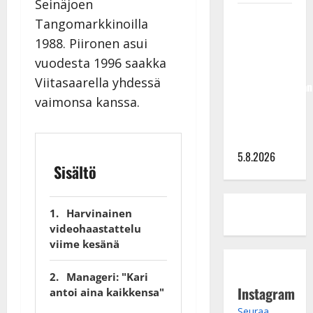
Seinäjoen
Jukka
Tangomarkkinoilla
Hallikainen,
1988. Piironen asui
50,
vuodesta 1996 saakka
liikuttuu
Viitasaarella yhdessä
lapsenlapsistaan
vaimonsa kanssa.
– uusi laulu
koskettaa
syvältä
5.8.2026
Sisältö
Harvinainen
videohaastattelu
viime kesänä
Manageri: "Kari
Instagram
antoi aina kaikkensa"
Seuraa