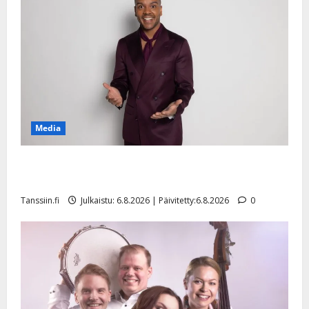
Media
Tanssii tähtien kanssa -julkkikset julki: Anna Hanski
liitää tv-parketilla
Tanssiin.fi
Julkaistu: 6.8.2026 | Päivitetty:6.8.2026
0