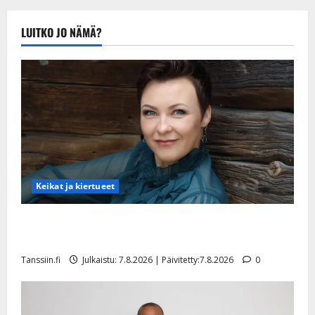
Tanssiin.fi
Julkaistu:
LUITKO JO NÄMÄ?
20.8.2025 |
Päivitetty:22.8.2025
Keikat ja kiertueet
Maikilta pysäyttävä ulostulo: ”Elämä toi eteeni
sellaisen yllätyksen…”
Tanssiin.fi
Julkaistu: 7.8.2026 | Päivitetty:7.8.2026
0