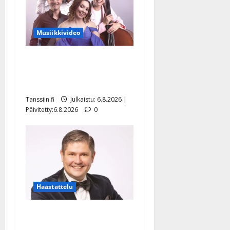
Musiikkivideo
Sopiiko Edith Piaf
tanssilavalle? Pirttijoki
näyttää mallia – video
Tanssiin.fi
Julkaistu: 6.8.2026 |
Päivitetty:6.8.2026
0
Haastattelu
Leif Lindeman levytti:
”Kuvaa osuvasti uraani