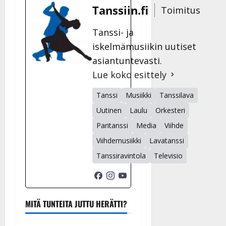
Tanssiin.fi
Toimitus
Tanssi- ja
iskelmämusiikin uutiset
asiantuntevasti.
Lue koko esittely
Tanssi
Musiikki
Tanssilava
Uutinen
Laulu
Orkesteri
Paritanssi
Media
Viihde
Viihdemusiikki
Lavatanssi
Tanssiravintola
Televisio
MITÄ TUNTEITA JUTTU HERÄTTI?