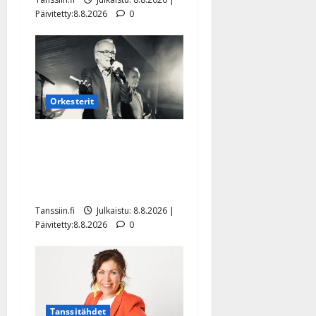
Päivitetty:8.8.2026
0
Orkesterit
Matti Ruohonen viettää taas
synttäreitään täydessä
hiljaisuudessa – tämä on
tilanne nyt
Tanssiin.fi
Julkaistu: 8.8.2026 |
Päivitetty:8.8.2026
0
Tanssitähdet