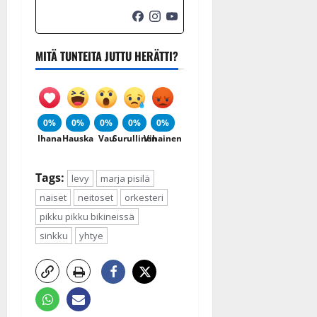
MITÄ TUNTEITA JUTTU HERÄTTI?
0%
0%
0%
0%
0%
Ihana
Hauska
Vau
Surullinen
Vihainen
Tags:
levy
marja pisilä
naiset
neitoset
orkesteri
pikku pikku bikineissä
sinkku
yhtye