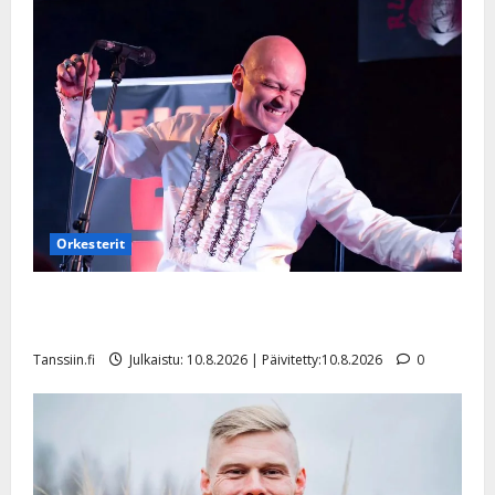
Orkesterit
Dimitri Keiski laihtui – vastaa nyt fanien huoleen
jaksamisestaan: ”Mikään ei ole ikuista”
Tanssiin.fi
Julkaistu: 10.8.2026 | Päivitetty:10.8.2026
0