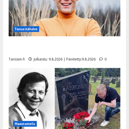
Tanssitähdet
Tangokuningas Aki Samuli meni naimisiin – hääkuva
julki
Tanssiin.fi
Julkaistu: 9.8.2026 | Päivitetty:9.8.2026
0
Haastattelu