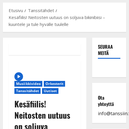
Etusivu
Tanssitähdet
Kesäfiilis! Neitosten uutuus on soljuva bikinibiisi –
kuuntele ja tule hyvälle tuulelle
SEURAA
MEITÄ
Musiikkivideo
Orkesterit
Tanssitähdet
Uutiset
Ota
Kesäfiilis!
yhteyttä
Neitosten uutuus
info@tanssiin.f
on soljuva