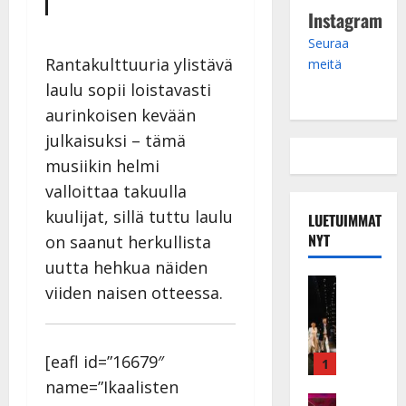
Instagram
Seuraa
Rantakulttuuria ylistävä
meitä
laulu sopii loistavasti
aurinkoisen kevään
julkaisuksi – tämä
musiikin helmi
valloittaa takuulla
kuulijat, sillä tuttu laulu
LUETUIMMAT
NYT
on saanut herkullista
uutta hehkua näiden
Musiikkiv
viiden naisen otteessa.
H
u
i
[eafl id=”16679″
k
1
e
name=”Ikaalisten
a
Keikat ja 