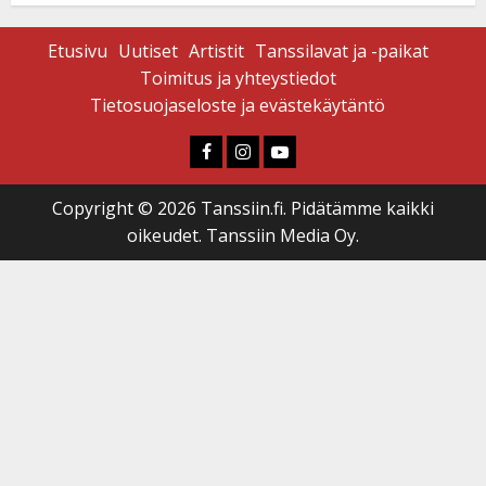
Etusivu
Uutiset
Artistit
Tanssilavat ja -paikat
Toimitus ja yhteystiedot
Tietosuojaseloste ja evästekäytäntö
Faceboook
Instagram
Youtube
Copyright © 2026 Tanssiin.fi. Pidätämme kaikki
oikeudet. Tanssiin Media Oy.