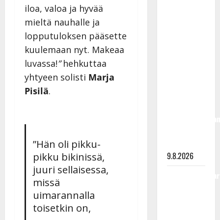
iloa, valoa ja hyvää
Rahkonen
olisi
mieltä nauhalle ja
täyttänyt
lopputuloksen pääsette
90 vuotta –
kuulemaan nyt. Makeaa
Arto
luvassa!
”
hehkuttaa
Rahkonen
yhtyeen solisti
Marja
kävi
Pisilä
.
haudalla ja
kertoo
iskelmälegenda
viimeisistä
”Hän oli pikku-
vuosista
pikku bikinissä,
9.8.2026
juuri sellaisessa,
Tangokuningatar
missä
Raija
uimarannalla
Mäntyniemi:
toisetkin on,
matka