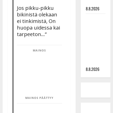
tyssäsi
Jos pikku-pikku
8.8.2026
bikinistä olekaan
Matti
ei tinkimistä, On
Ruohonen
huopa uidessa kai
viettää taas
tarpeeton…”
synttäreitään
täydessä
hiljaisuudessa
MAINOS
– tämä on
tilanne nyt
8.8.2026
MAINOS PÄÄTTYY