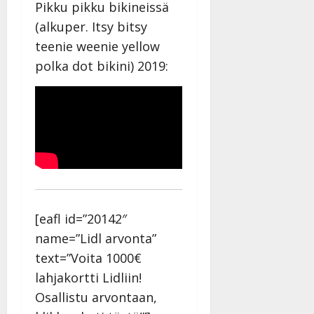
Päivitetty:
Pikku pikku bikineissä
D
(alkuper. Itsy bitsy
a
n
teenie weenie yellow
n
polka dot bikini) 2019:
y
l
l
e
i
s
o
k
i
i
[eafl id=”20142″
t
name=”Lidl arvonta”
o
text=”Voita 1000€
s
lahjakortti Lidliin!
Tanssiin.fi
Osallistu arvontaan,
Julkaistu: