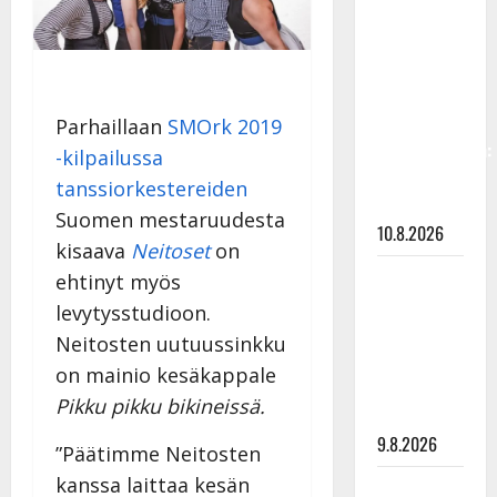
Keiski
laihtui –
vastaa nyt
fanien
huoleen
Parhaillaan
SMOrk 2019
jaksamisestaan:
-kilpailussa
”Mikään ei
tanssiorkestereiden
ole ikuista”
Suomen mestaruudesta
10.8.2026
kisaava
Neitoset
on
Tangokuningas
ehtinyt myös
Aki Samuli
levytysstudioon.
meni
Neitosten uutuussinkku
naimisiin –
on mainio kesäkappale
hääkuva
Pikku pikku bikineissä.
julki
9.8.2026
”Päätimme Neitosten
kanssa laittaa kesän
Esko