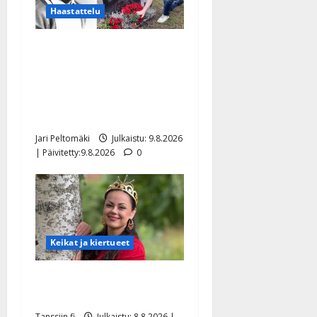
Haastattelu
Esko Rahkonen olisi
täyttänyt 90 vuotta – Arto
Rahkonen kävi haudalla ja
kertoo iskelmälegendan
viimeisistä vuosista
Jari Peltomäki
Julkaistu: 9.8.2026
| Päivitetty:9.8.2026
0
Keikat ja kiertueet
Tangokuningatar Raija
Mäntyniemi: matka tyssäsi
Tanssiin.fi
Julkaistu: 8.8.2026 |