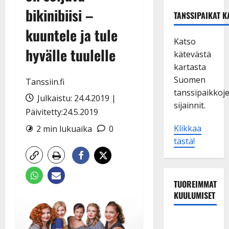
bikinibiisi –
TANSSIPAIKAT K
kuuntele ja tule
Katso
hyvälle tuulelle
kätevästä
kartasta
Suomen
Tanssiin.fi
tanssipaikkoj
Julkaistu: 24.4.2019 |
sijainnit.
Päivitetty:24.5.2019
Klikkaa
2 min lukuaika
0
tästä!
TUOREIMMAT
KUULUMISET
Dimitri