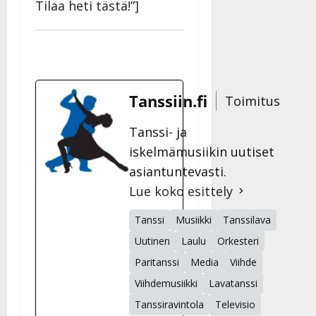
Tilaa heti tästä!”]
Tanssiin.fi
Toimitus
Tanssi- ja
iskelmämusiikin uutiset
asiantuntevasti.
Lue koko esittely
Tanssi
Musiikki
Tanssilava
Uutinen
Laulu
Orkesteri
Paritanssi
Media
Viihde
Viihdemusiikki
Lavatanssi
Tanssiravintola
Televisio