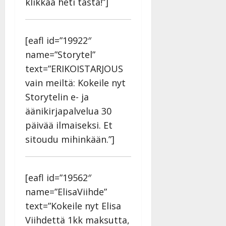
klikkaa heti tästä!”]
27.4.2025
|
Päivitetty:
[eafl id=”19922″
name=”Storytel”
text=”ERIKOISTARJOUS
vain meiltä: Kokeile nyt
Storytelin e- ja
äänikirjapalvelua 30
päivää ilmaiseksi. Et
sitoudu mihinkään.”]
[eafl id=”19562″
name=”ElisaViihde”
text=”Kokeile nyt Elisa
Viihdettä 1kk maksutta,