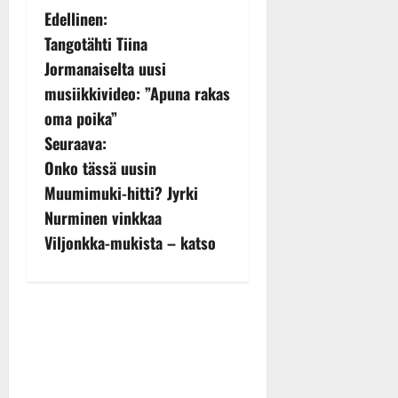
P
Edellinen:
Tangotähti Tiina
o
Jormanaiselta uusi
s
musiikkivideo: ”Apuna rakas
oma poika”
t
Seuraava:
n
Onko tässä uusin
Muumimuki-hitti? Jyrki
a
Nurminen vinkkaa
v
Viljonkka-mukista – katso
i
g
a
t