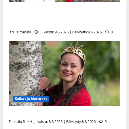
Esko Rahkonen olisi täyttänyt 90 vuotta – Arto
Rahkonen kävi haudalla ja kertoo iskelmälegendan
viimeisistä vuosista
Jari Peltomäki
Julkaistu: 9.8.2026 | Päivitetty:9.8.2026
0
Keikat ja kiertueet
Tangokuningatar Raija Mäntyniemi: matka tyssäsi
Tanssiin.fi
Julkaistu: 8.8.2026 | Päivitetty:8.8.2026
0