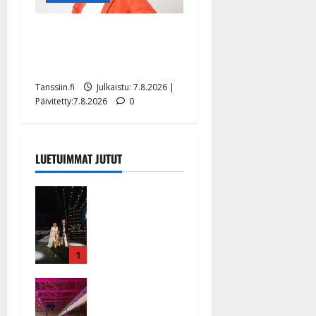
TTK-tähti Anna Hanski
rakastaa tanssia – suru
tyttären syövästä painaa
Tanssiin.fi
Julkaistu: 7.8.2026 |
Päivitetty:7.8.2026
0
LUETUIMMAT JUTUT
Huikeat
hyvästit!
Tommi
saatteli
Katri
1
Helenan
Ikävä
lavalta
sairauskohta
viimeisen