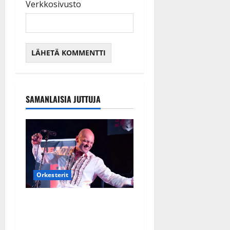
Verkkosivusto
SAMANLAISIA JUTTUJA
Orkesterit
Dimitri Keiski laihtui –
vastaa nyt fanien huoleen
jaksamisestaan: ”Mikään ei