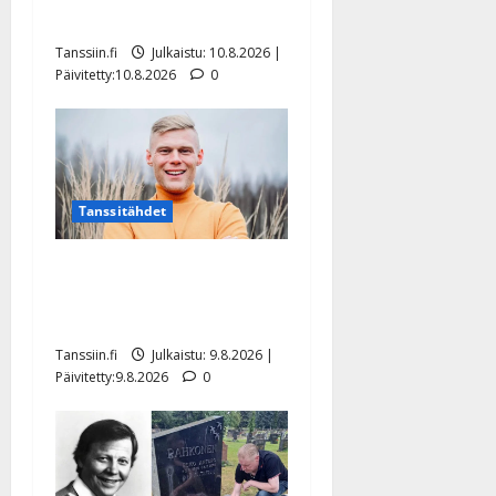
ole ikuista”
Tanssiin.fi
Julkaistu: 10.8.2026 |
Päivitetty:10.8.2026
0
Tanssitähdet
Tangokuningas Aki Samuli
meni naimisiin – hääkuva
julki
Tanssiin.fi
Julkaistu: 9.8.2026 |
Päivitetty:9.8.2026
0