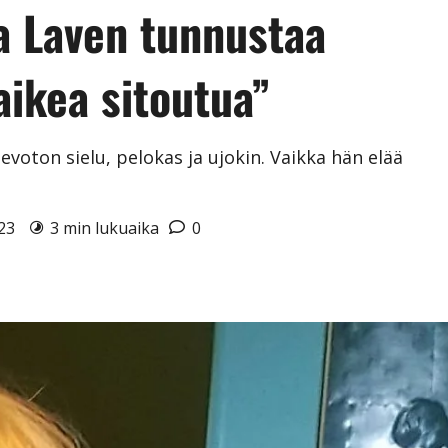
a Laven tunnustaa
aikea sitoutua”
evoton sielu, pelokas ja ujokin. Vaikka hän elää
023
3 min lukuaika
0