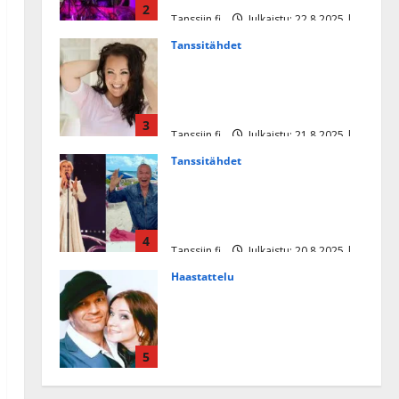
2
Tanssiin.fi
Julkaistu: 22.8.2025 |
Päivitetty:22.8.2025
Tanssitähdet
Heidi Pakarisen ja Mika
Pohjosen tytär kilpailee
missikisoissa
3
Tanssiin.fi
Julkaistu: 21.8.2025 |
Päivitetty:22.8.2025
Tanssitähdet
Tämä Ile Vainion runo Katri
Helenasta paisui hitiksi: ”Voi
tule Katri…”
4
Tanssiin.fi
Julkaistu: 20.8.2025 |
Päivitetty:22.8.2025
Haastattelu
Huikea rakkaustarina!
Dimitri Keiski ja Katja
juhlivat pian tinahäitään –
5
Dannylle iso kiitos
Tanssiin.fi
Julkaistu: 27.4.2025 |