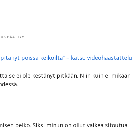
OS PÄÄTTYY
pitänyt poissa keikoilta” – katso videohaastattelu
ta se ei ole kestänyt pitkään. Niin kuin ei mikään
hdessä.
misen pelko. Siksi minun on ollut vaikea sitoutua.