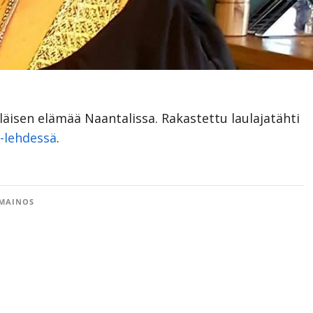
eläisen elämää Naantalissa. Rakastettu laulajatähti
a-lehdessä
.
MAINOS