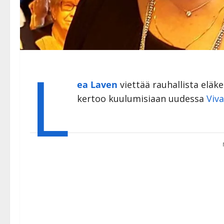
L
ea Laven
viettää rauhallista eläk
kertoo kuulumisiaan uudessa
Viv