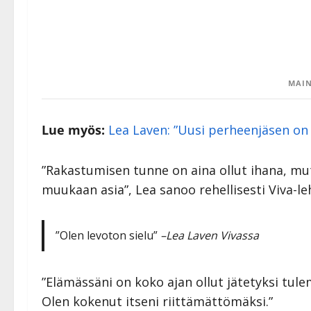
MAIN
Lue myös:
Lea Laven: ”Uusi perheenjäsen on 
”Rakastumisen tunne on aina ollut ihana, mut
muukaan asia”, Lea sanoo rehellisesti Viva-le
”Olen levoton sielu”
–Lea Laven Vivassa
”Elämässäni on koko ajan ollut jätetyksi tule
Olen kokenut itseni riittämättömäksi.”