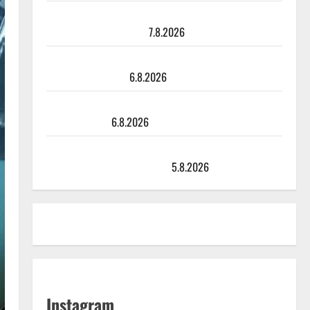
Maikilta pysäyttävä ulostulo: ”Elämä toi eteeni
sellaisen yllätyksen…”
7.8.2026
Tanssii tähtien kanssa -julkkikset julki: Anna Hanski
liitää tv-parketilla
6.8.2026
Sopiiko Edith Piaf tanssilavalle? Pirttijoki näyttää
mallia – video
6.8.2026
Leif Lindeman levytti: ”Kuvaa osuvasti uraani
pikkupojasta näihin päiviin”
5.8.2026
Instagram