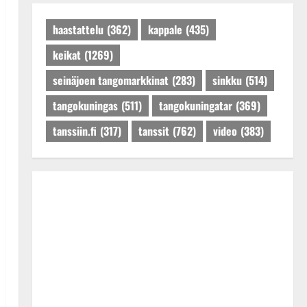
Päivitetty:27.4.2025
haastattelu
(362)
kappale
(435)
keikat
(1269)
seinäjoen tangomarkkinat
(283)
sinkku
(514)
tangokuningas
(511)
tangokuningatar
(369)
tanssiin.fi
(317)
tanssit
(762)
video
(383)