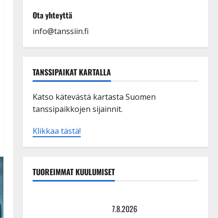
Ota yhteyttä
info@tanssiin.fi
TANSSIPAIKAT KARTALLA
Katso kätevästä kartasta Suomen
tanssipaikkojen sijainnit.
Klikkaa tästä!
TUOREIMMAT KUULUMISET
TTK-tähti Anna Hanski rakastaa tanssia – suru
tyttären syövästä painaa
7.8.2026