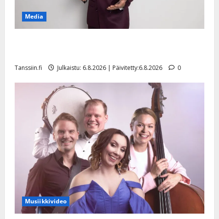
Media
Tanssii tähtien kanssa -julkkikset julki: Anna Hanski
liitää tv-parketilla
Tanssiin.fi
Julkaistu: 6.8.2026 | Päivitetty:6.8.2026
0
Musiikkivideo