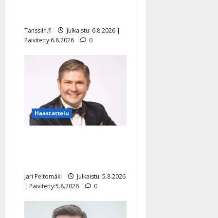
tanssilavalle? Pirttijoki
näyttää mallia – video
Tanssiin.fi
Julkaistu: 6.8.2026 |
Päivitetty:6.8.2026
0
Haastattelu
Leif Lindeman levytti:
”Kuvaa osuvasti uraani
pikkupojasta näihin päiviin”
Jari Peltomäki
Julkaistu: 5.8.2026
| Päivitetty:5.8.2026
0