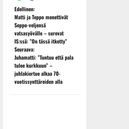
P
Edellinen:
Matti ja Teppo menettivät
o
Seppo-veljensä
s
vatsasyövälle – surevat
IS:ssä: ”On tässä itketty”
t
Seuraava:
n
Juhamatti: ”Tuntuu että pala
tulee kurkkuun” –
a
juhlakiertue alkaa 70-
v
vuotissynttäreiden alla
i
g
a