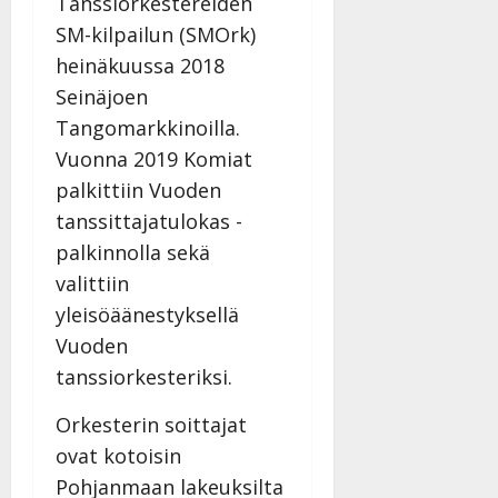
Tanssiorkestereiden
SM-kilpailun (SMOrk)
heinäkuussa 2018
Seinäjoen
Tangomarkkinoilla.
Vuonna 2019 Komiat
palkittiin Vuoden
tanssittajatulokas -
palkinnolla sekä
valittiin
yleisöäänestyksellä
Vuoden
tanssiorkesteriksi.
Orkesterin soittajat
ovat kotoisin
Pohjanmaan lakeuksilta