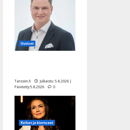
Uutiset
Jukka Hallikainen, 50,
liikuttuu lapsenlapsistaan –
uusi laulu koskettaa syvältä
Tanssiin.fi
Julkaistu: 5.8.2026 |
Päivitetty:5.8.2026
0
Keikat ja kiertueet