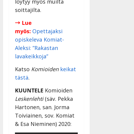
löytyy myös muilta
soittajilta.
→ Lue
myös:
Opettajaksi
opiskeleva Komiat-
Aleksi: ”Rakastan
lavakeikkoja”
Katso
Komioiden
keikat
tästä
.
KUUNTELE
Komioiden
Leskenlehti
(säv. Pekka
Hartonen, san. Jorma
Toiviainen, sov. Komiat
& Esa Nieminen) 2020: