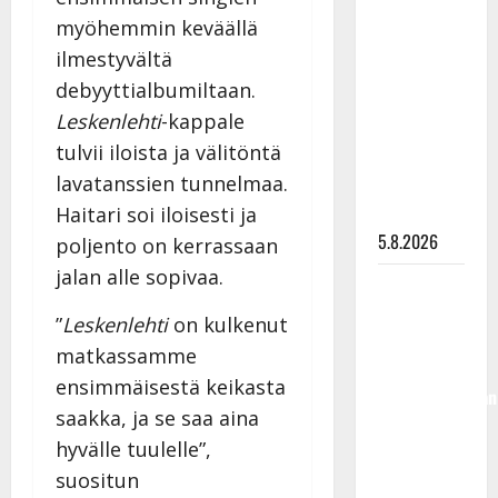
Lindeman
myöhemmin keväällä
levytti:
ilmestyvältä
”Kuvaa
debyyttialbumiltaan.
osuvasti
Leskenlehti
-kappale
uraani
tulvii iloista ja välitöntä
pikkupojasta
lavatanssien tunnelmaa.
näihin
päiviin”
Haitari soi iloisesti ja
5.8.2026
poljento on kerrassaan
jalan alle sopivaa.
Jukka
Hallikainen,
”
Leskenlehti
on kulkenut
50,
matkassamme
liikuttuu
ensimmäisestä keikasta
lapsenlapsistaan
saakka, ja se saa aina
– uusi laulu
hyvälle tuulelle”,
koskettaa
syvältä
suositun