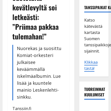
kevätlevyltä soi
TANSSIPAIKAT K
letkeästi:
Katso
”Priimaa pakkaa
kätevästä
kartasta
tulemahan!”
Suomen
tanssipaikkoj
Nuorekas ja suosittu
sijainnit.
Komiat-orkesteri
julkaisee
Klikkaa
tästä!
keväämmällä
iskelmäalbumin. Lue
lisää ja kuuntele
TUOREIMMAT
mainio Leskenlehti-
KUULUMISET
sinkku.
Tanssii
Tanssiin.fi