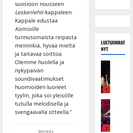
suosioon nousseen
Leskenlehti
-kappaleen.
Kappale edustaa
Komioille
tunnusomaista reipasta
LUETUIMMAT
meininkiä, hyvää mieltä
NYT
ja taitavaa soittoa.
Olemme huolella ja
Musiikkiv
H
nykypäivän
u
soundivaatimukset
i
huomioiden luoneet
k
1
tyylin, joka soi yleisölle
e
a
Keikat ja 
tutulla melodisella ja
I
t
svengaavalla otteella.”
k
h
ä
y
v
v
2
MAINOS