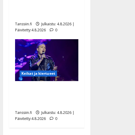
Saija Tuupanen ei toivu –
lääkäri: ”Vaakatasoon”
Tanssiin.fi
Julkaistu: 4.8.2026 |
Päivitetty:4.8.2026
0
Keikat ja kiertueet
Ilari Hämäläisen
tangomatkan hinta: 10 000
eurolla keikkoja sivu suun
Tanssiin.fi
Julkaistu: 4.8.2026 |
Päivitetty:4.8.2026
0