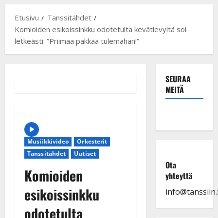
Etusivu
Tanssitähdet
Komioiden esikoissinkku odotetulta kevätlevyltä soi
letkeästi: ”Priimaa pakkaa tulemahan!”
SEURAA
MEITÄ
Musiikkivideo
Orkesterit
Tanssitähdet
Uutiset
Ota
Komioiden
yhteyttä
esikoissinkku
info@tanssiin.f
odotetulta