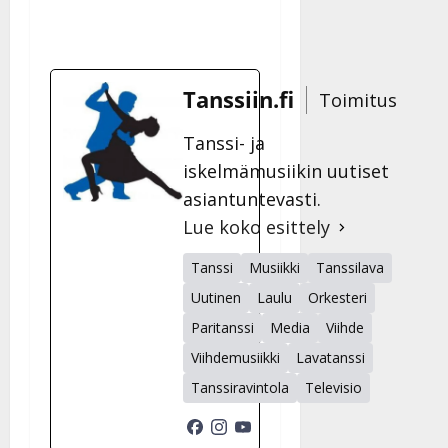
Tanssiin.fi
Toimitus
Tanssi- ja
iskelmämusiikin uutiset
asiantuntevasti.
Lue koko esittely
Tanssi
Musiikki
Tanssilava
Uutinen
Laulu
Orkesteri
Paritanssi
Media
Viihde
Viihdemusiikki
Lavatanssi
Tanssiravintola
Televisio