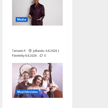
Media
Tanssii tähtien kanssa -
julkkikset julki: Anna
Hanski liitää tv-parketilla
Tanssiin.fi
Julkaistu: 6.8.2026 |
Päivitetty:6.8.2026
0
Musiikkivideo
Sopiiko Edith Piaf