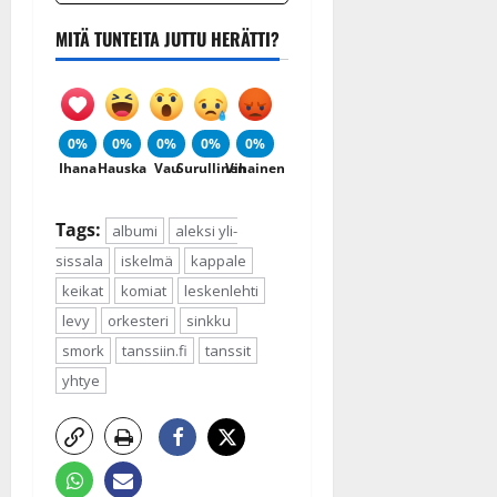
MITÄ TUNTEITA JUTTU HERÄTTI?
0%
0%
0%
0%
0%
Ihana
Hauska
Vau
Surullinen
Vihainen
Tags:
albumi
aleksi yli-
sissala
iskelmä
kappale
keikat
komiat
leskenlehti
levy
orkesteri
sinkku
smork
tanssiin.fi
tanssit
yhtye