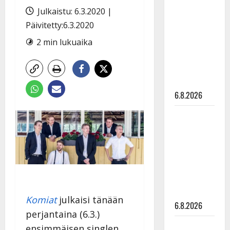
tähtien
Julkaistu: 6.3.2020 |
kanssa -
Päivitetty:6.3.2020
julkkikset
2 min lukuaika
julki: Anna
Hanski
liitää tv-
parketilla
6.8.2026
Sopiiko
Edith Piaf
tanssilavalle?
Pirttijoki
näyttää
mallia –
video
Komiat
julkaisi tänään
6.8.2026
perjantaina (6.3.)
Leif
ensimmäisen singlen