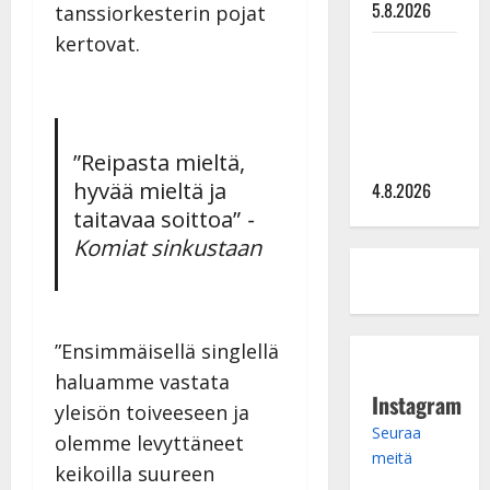
5.8.2026
tanssiorkesterin pojat
kertovat.
Saija
Tuupanen ei
toivu –
lääkäri:
”Reipasta mieltä,
”Vaakatasoon”
hyvää mieltä ja
4.8.2026
taitavaa soittoa”
-
Komiat sinkustaan
”Ensimmäisellä singlellä
haluamme vastata
Instagram
yleisön toiveeseen ja
Seuraa
olemme levyttäneet
meitä
keikoilla suureen