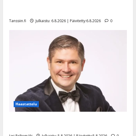
Sopiiko Edith Piaf tanssilavalle? Pirttijoki näyttää
mallia – video
Tanssiin.fi
Julkaistu: 6.8.2026 | Päivitetty:6.8.2026
0
Haastattelu
Leif Lindeman levytti: ”Kuvaa osuvasti uraani
pikkupojasta näihin päiviin”
Jari Peltomäki
Julkaistu: 5.8.2026 | Päivitetty:5.8.2026
0