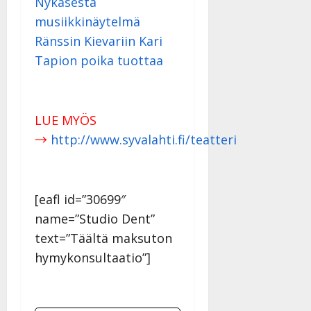
Nykäsestä
musiikkinäytelmä
Ränssin Kievariin Kari
Tapion poika tuottaa
LUE MYÖS
→
http://www.syvalahti.fi/teatteri
[eafl id=”30699″
name=”Studio Dent”
text=”Täältä maksuton
hymykonsultaatio”]