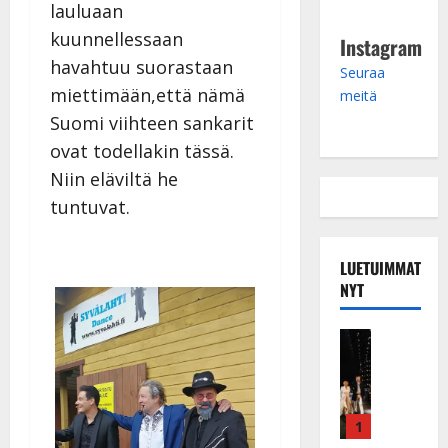
lauluaan
kuunnellessaan
Instagram
havahtuu suorastaan
Seuraa
miettimään,että nämä
meitä
Suomi viihteen sankarit
ovat todellakin tässä.
Niin eläviltä he
tuntuvat.
LUETUIMMAT
NYT
Musiikkiv
H
u
i
k
1
e