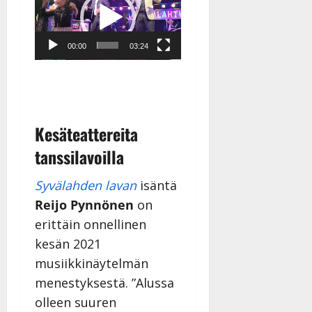
00:00
03:24
Kesäteattereita
tanssilavoilla
Syvälahden lavan
isäntä
Reijo Pynnönen
on
erittäin onnellinen
kesän 2021
musiikkinäytelmän
menestyksestä. ”Alussa
olleen suuren