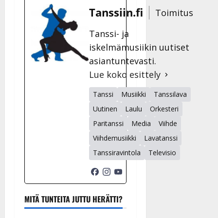
Tanssiin.fi
Toimitus
Tanssi- ja
iskelmämusiikin uutiset
asiantuntevasti.
Lue koko esittely
Tanssi
Musiikki
Tanssilava
Uutinen
Laulu
Orkesteri
Paritanssi
Media
Viihde
Viihdemusiikki
Lavatanssi
Tanssiravintola
Televisio
MITÄ TUNTEITA JUTTU HERÄTTI?