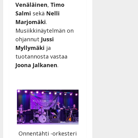
n
|
Venäläinen
,
Timo
–
Päivitetty:
Salmi
sekä
Nelli
D
a
Marjomäki
.
n
Musiikkinäytelmän on
n
ohjannut
Jussi
y
Myllymäki
ja
l
l
tuotannosta vastaa
e
Joona Jalkanen
.
i
s
o
k
i
i
t
o
s
Tanssiin.fi
Onnentähti -orkesteri