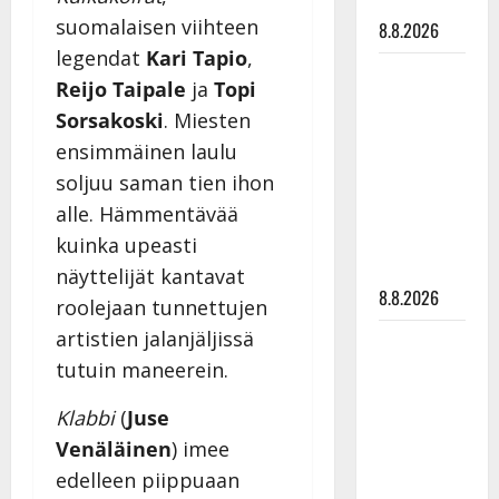
tyssäsi
suomalaisen viihteen
8.8.2026
legendat
Kari Tapio
,
Matti
Reijo Taipale
ja
Topi
Ruohonen
Sorsakoski
. Miesten
viettää taas
ensimmäinen laulu
synttäreitään
soljuu saman tien ihon
täydessä
hiljaisuudessa
alle. Hämmentävää
– tämä on
kuinka upeasti
tilanne nyt
näyttelijät kantavat
8.8.2026
roolejaan tunnettujen
artistien jalanjäljissä
TTK-tähti
Anna
tutuin maneerein.
Hanski
Klabbi
(
Juse
rakastaa
Venäläinen
) imee
tanssia –
edelleen piippuaan
suru