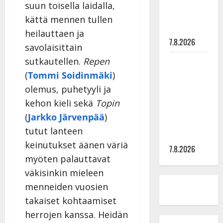
tyttären
suun toisella laidalla,
syövästä
kättä mennen tullen
painaa
heilauttaen ja
7.8.2026
savolaisittain
sutkautellen.
Repen
Maikilta
pysäyttävä
(
Tommi Soidinmäki
)
ulostulo:
olemus, puhetyyli ja
”Elämä toi
kehon kieli sekä
Topin
eteeni
(
Jarkko Järvenpää
)
sellaisen
tutut lanteen
yllätyksen…”
keinutukset äänen väriä
7.8.2026
myöten palauttavat
väkisinkin mieleen
menneiden vuosien
takaiset kohtaamiset
herrojen kanssa. Heidän