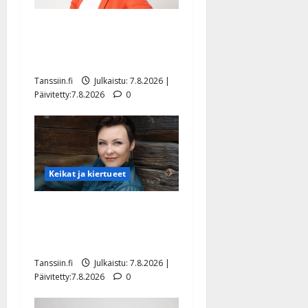
TTK-tähti Anna Hanski
rakastaa tanssia – suru
tyttären syövästä painaa
Tanssiin.fi
Julkaistu: 7.8.2026 |
Päivitetty:7.8.2026
0
Keikat ja kiertueet
Maikilta pysäyttävä
ulostulo: ”Elämä toi eteeni
sellaisen yllätyksen…”
Tanssiin.fi
Julkaistu: 7.8.2026 |
Päivitetty:7.8.2026
0