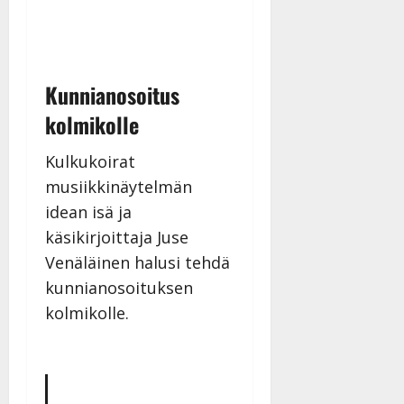
Julkaistu:
27.4.2025
|
Päivitetty:
Kunnianosoitus
kolmikolle
Kulkukoirat
musiikkinäytelmän
idean isä ja
käsikirjoittaja Juse
Venäläinen halusi tehdä
kunnianosoituksen
kolmikolle.