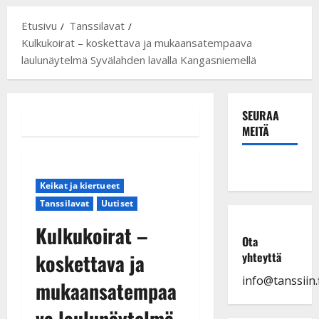
Etusivu
Tanssilavat
Kulkukoirat – koskettava ja mukaansatempaava
laulunäytelmä Syvälahden lavalla Kangasniemellä
SEURAA
MEITÄ
Keikat ja kiertueet
Tanssilavat
Uutiset
Kulkukoirat –
Ota
koskettava ja
yhteyttä
info@tanssiin.f
mukaansatempaa
va laulunäytelmä