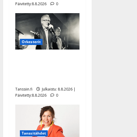
Päivitetty:8.8.2026
0
Orkesterit
Matti Ruohonen viettää taas
synttäreitään täydessä
hiljaisuudessa – tämä on
tilanne nyt
Tanssiin.fi
Julkaistu: 8.8.2026 |
Päivitetty:8.8.2026
0
Tanssitähdet