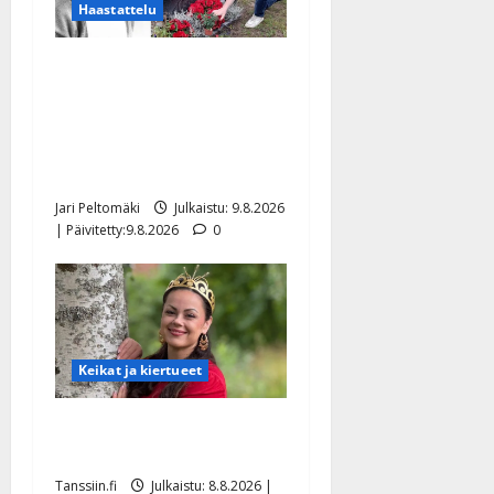
Haastattelu
Esko Rahkonen olisi
täyttänyt 90 vuotta – Arto
Rahkonen kävi haudalla ja
kertoo iskelmälegendan
viimeisistä vuosista
Jari Peltomäki
Julkaistu: 9.8.2026
| Päivitetty:9.8.2026
0
Keikat ja kiertueet
Tangokuningatar Raija
Mäntyniemi: matka tyssäsi
Tanssiin.fi
Julkaistu: 8.8.2026 |