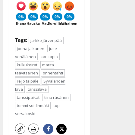
0%
0%
0%
0%
0%
Ihana
Hauska
Vau
Surullinen
Vihainen
Tags:
jarkko järvenpää
joona jalkanen
juse
venäläinen
kari tapio
kulkukoirat
marita
taavitsainen
onnentähti
reijo taipale
Syvälahden
lava
tanssilava
tanssipaikat
tiina räsänen
tommi soidinmäki
topi
sorsakoski