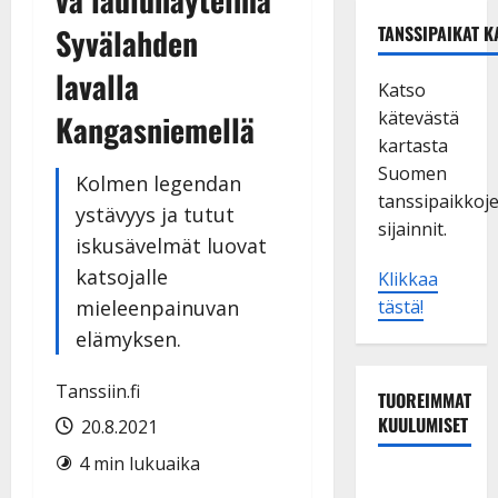
Syvälahden
TANSSIPAIKAT K
lavalla
Katso
kätevästä
Kangasniemellä
kartasta
Suomen
Kolmen legendan
tanssipaikkoj
ystävyys ja tutut
sijainnit.
iskusävelmät luovat
katsojalle
Klikkaa
mieleenpainuvan
tästä!
elämyksen.
Tanssiin.fi
TUOREIMMAT
KUULUMISET
20.8.2021
4 min lukuaika
Esko