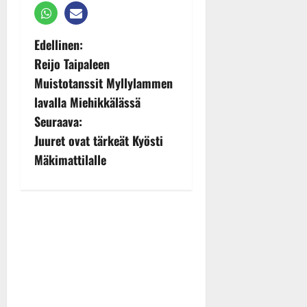
P
Edellinen:
Reijo Taipaleen
o
Muistotanssit Myllylammen
s
lavalla Miehikkälässä
Seuraava:
t
Juuret ovat tärkeät Kyösti
n
Mäkimattilalle
a
v
i
g