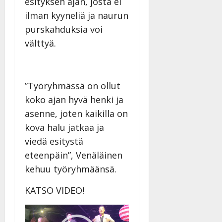
esityksen ajan, josta ei
ilman kyyneliä ja naurun
purskahduksia voi
välttyä.
”Työryhmässä on ollut
koko ajan hyvä henki ja
asenne, joten kaikilla on
kova halu jatkaa ja
viedä esitystä
eteenpäin”, Venäläinen
kehuu työryhmäänsä.
KATSO VIDEO!
Videotoistin