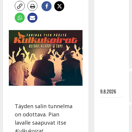
Rahkonen
olisi
täyttänyt
90 vuotta –
Arto
Rahkonen
kävi
haudalla ja
kertoo
iskelmälegenda
viimeisistä
vuosista
9.8.2026
Tangokuningatar
Täyden salin tunnelma
Raija
on odottava. Pian
Mäntyniemi:
lavalle saapuvat itse
matka
Kulkukoirat
,