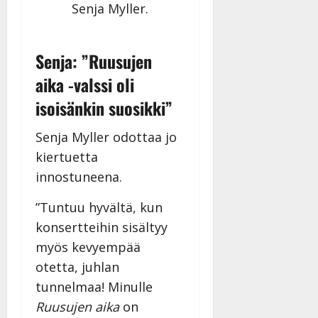
v
Julkaistu:
Senja Myller.
p
Päivitetty:
K
22.8.2025
i
i
a
|
d
a
t
Päivitetty:
e
Senja: ”Ruusujen
n
r
o
t
i
aika -valssi oli
k
i
…
o
isoisänkin suosikki”
n
”
o
a
s
Tanssiin.fi
Senja Myller odottaa jo
h
t
ä
Julkaistu:
kiertuetta
e
i
20.8.2025
innostuneena.
Tanssiin.fi
t
|
Päivitetty:
ä
”Tuntuu hyvältä, kun
Julkaistu:
ä
17.8.2025
konsertteihin sisältyy
n
|
–
myös kevyempää
Päivitetty:
D
otetta, juhlan
a
tunnelmaa! Minulle
n
Ruusujen aika
on
n