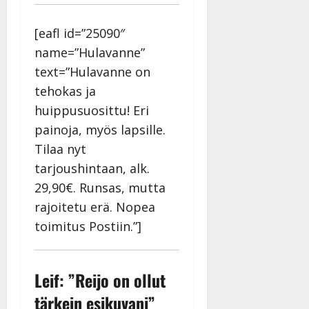
[eafl id=”25090″
name=”Hulavanne”
text=”Hulavanne on
tehokas ja
huippusuosittu! Eri
painoja, myös lapsille.
Tilaa nyt
tarjoushintaan, alk.
29,90€. Runsas, mutta
rajoitetu erä. Nopea
toimitus Postiin.”]
Leif: ”Reijo on ollut
tärkein esikuvani”