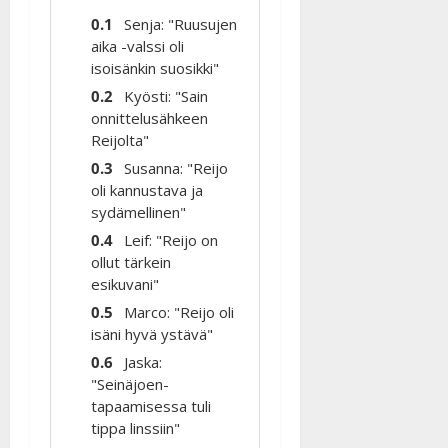
Senja: "Ruusujen
aika -valssi oli
isoisänkin suosikki"
Kyösti: "Sain
onnittelusähkeen
Reijolta"
Susanna: "Reijo
oli kannustava ja
sydämellinen"
Leif: "Reijo on
ollut tärkein
esikuvani"
Marco: "Reijo oli
isäni hyvä ystävä"
Jaska:
"Seinäjoen-
tapaamisessa tuli
tippa linssiin"