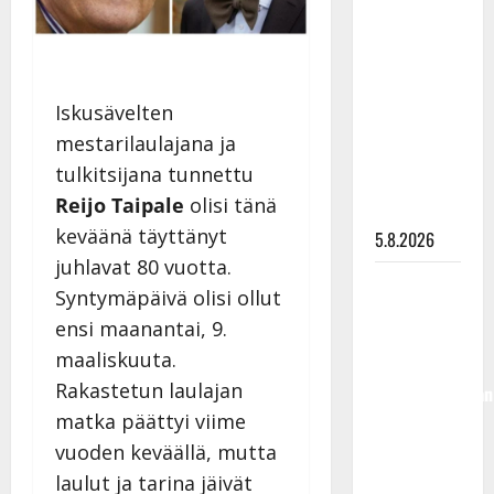
Lindeman
levytti:
”Kuvaa
osuvasti
Iskusävelten
uraani
mestarilaulajana ja
pikkupojasta
tulkitsijana tunnettu
näihin
Reijo Taipale
olisi tänä
päiviin”
keväänä täyttänyt
5.8.2026
juhlavat 80 vuotta.
Jukka
Syntymäpäivä olisi ollut
Hallikainen,
ensi maanantai, 9.
50,
maaliskuuta.
liikuttuu
Rakastetun laulajan
lapsenlapsistaan
– uusi laulu
matka päättyi viime
koskettaa
vuoden keväällä, mutta
syvältä
laulut ja tarina jäivät