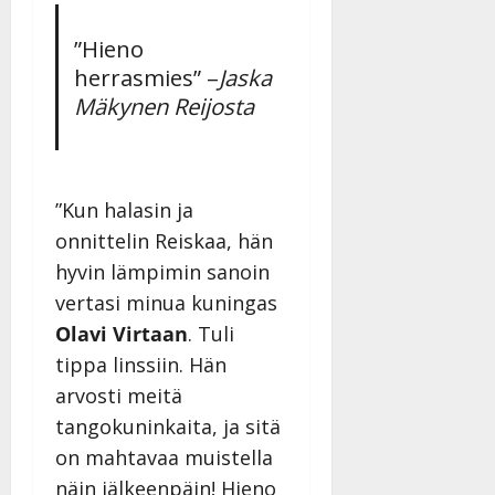
”Hieno
herrasmies” –
Jaska
Mäkynen Reijosta
”Kun halasin ja
onnittelin Reiskaa, hän
hyvin lämpimin sanoin
vertasi minua kuningas
Olavi Virtaan
. Tuli
tippa linssiin. Hän
arvosti meitä
tangokuninkaita, ja sitä
on mahtavaa muistella
näin jälkeenpäin! Hieno