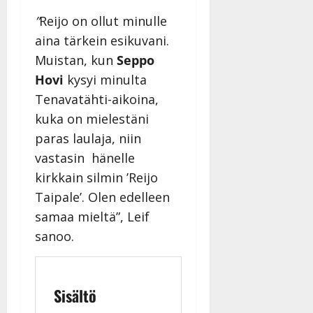
”
Reijo on ollut minulle
aina tärkein esikuvani.
Muistan, kun
Seppo
Hovi
kysyi minulta
Tenavatähti-aikoina,
kuka on mielestäni
paras laulaja, niin
vastasin hänelle
kirkkain silmin ’Reijo
Taipale’. Olen edelleen
samaa mieltä”, Leif
sanoo.
Sisältö