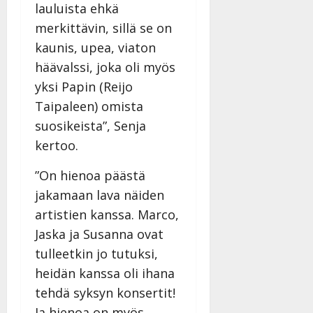
y
lauluista ehkä
l
merkittävin, sillä se on
l
kaunis, upea, viaton
e
häävalssi, joka oli myös
i
s
yksi Papin (Reijo
o
Taipaleen) omista
k
suosikeista”, Senja
i
i
kertoo.
t
”On hienoa päästä
o
s
jakamaan lava näiden
Tanssiin.fi
artistien kanssa. Marco,
Jaska ja Susanna ovat
Julkaistu:
27.4.2025
tulleetkin jo tutuksi,
|
heidän kanssa oli ihana
Päivitetty:
tehdä syksyn konsertit!
Ja hienoa on myös