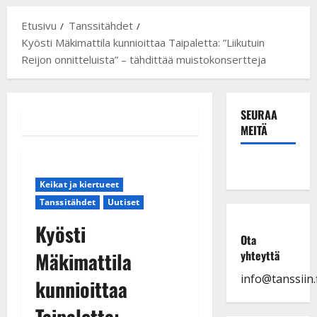
Etusivu
Tanssitähdet
Kyösti Mäkimattila kunnioittaa Taipaletta: ”Liikutuin
Reijon onnitteluista” – tähdittää muistokonsertteja
SEURAA
MEITÄ
Keikat ja kiertueet
Tanssitähdet
Uutiset
Kyösti
Ota
Mäkimattila
yhteyttä
info@tanssiin.f
kunnioittaa
Taipaletta: