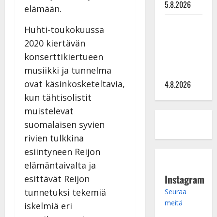
5.8.2026
elämään.
Saija
Huhti-toukokuussa
Tuupanen ei
2020 kiertävän
toivu –
konserttikiertueen
lääkäri:
musiikki ja tunnelma
”Vaakatasoon”
ovat käsinkosketeltavia,
4.8.2026
kun tähtisolistit
muistelevat
suomalaisen syvien
rivien tulkkina
esiintyneen Reijon
elämäntaivalta ja
Instagram
esittävät Reijon
tunnetuksi tekemiä
Seuraa
meitä
iskelmiä eri