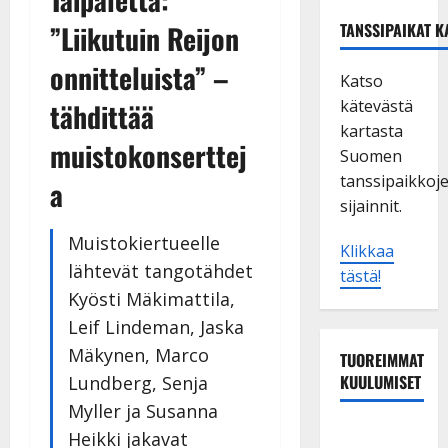
”Liikutuin Reijon
TANSSIPAIKAT K
onnitteluista” –
Katso
kätevästä
tähdittää
kartasta
muistokonserttej
Suomen
tanssipaikkoj
a
sijainnit.
Muistokiertueelle
Klikkaa
lähtevät tangotähdet
tästä!
Kyösti Mäkimattila,
Leif Lindeman, Jaska
Mäkynen, Marco
TUOREIMMAT
KUULUMISET
Lundberg, Senja
Myller ja Susanna
Tanssii
Heikki jakavat