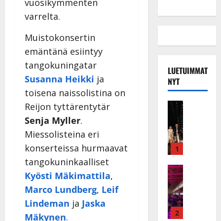
vuosikymmenten
varrelta.
Muistokonsertin
emäntänä esiintyy
tangokuningatar
LUETUIMMAT
Susanna Heikki
ja
NYT
toisena naissolistina on
Musiikkiv
Reijon tyttärentytär
H
Senja Myller
.
u
Miessolisteina eri
i
k
konserteissa hurmaavat
1
e
tangokuninkaalliset
a
Keikat ja 
Kyösti Mäkimattila
,
I
t
Marco Lundberg
,
Leif
k
h
ä
y
Lindeman
ja
Jaska
v
v
2
Mäkynen
.