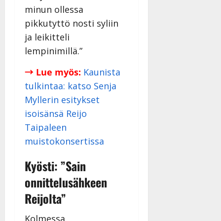
minun ollessa
pikkutyttö nosti syliin
ja leikitteli
lempinimillä.”
→ Lue myös:
Kaunista
tulkintaa: katso Senja
Myllerin esitykset
isoisänsä Reijo
Taipaleen
muistokonsertissa
Kyösti: ”Sain
onnittelusähkeen
Reijolta”
Kolmessa