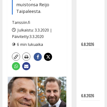
tähtien
muistonsa Reijo
kanssa -
Taipaleesta.
julkkikset
julki: Anna
Tanssiin.fi
Hanski
Julkaistu: 3.3.2020 |
liitää tv-
Päivitetty:3.3.2020
parketilla
6.8.2026
6 min lukuaika
Sopiiko
Edith Piaf
tanssilavalle?
Pirttijoki
näyttää
mallia –
video
6.8.2026
Leif