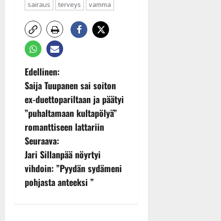
sairaus
terveys
vamma
P
Edellinen:
Saija Tuupanen sai soiton
o
ex-duettopariltaan ja päätyi
s
”puhaltamaan kultapölyä”
romanttiseen lattariin
t
Seuraava:
n
Jari Sillanpää nöyrtyi
vihdoin: ”Pyydän sydämeni
a
pohjasta anteeksi ”
v
i