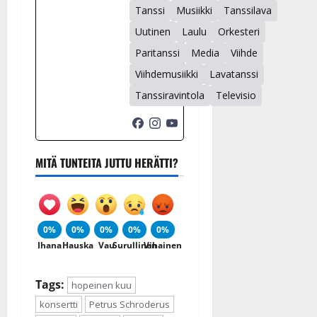
Tanssi
Musiikki
Tanssilava
Uutinen
Laulu
Orkesteri
Paritanssi
Media
Viihde
Viihdemusiikki
Lavatanssi
Tanssiravintola
Televisio
MITÄ TUNTEITA JUTTU HERÄTTI?
0%
0%
0%
0%
0%
Ihana
Hauska
Vau
Surullinen
Vihainen
Tags:
hopeinen kuu
konsertti
Petrus Schroderus