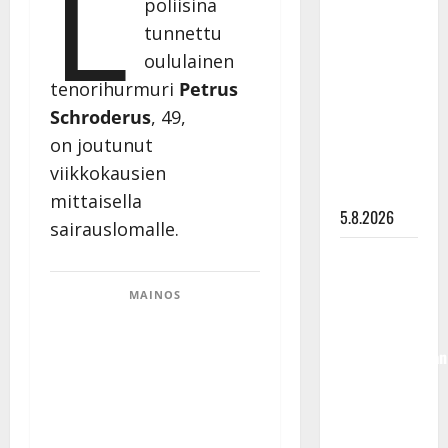
L
poliisina
Lindeman
tunnettu
levytti:
oululainen
”Kuvaa
tenorihurmuri
Petrus
osuvasti
uraani
Schroderus
, 49,
pikkupojasta
on joutunut
näihin
viikkokausien
päiviin”
mittaisella
5.8.2026
sairauslomalle.
Jukka
Hallikainen,
MAINOS
50,
liikuttuu
lapsenlapsistaan
– uusi laulu
koskettaa
syvältä