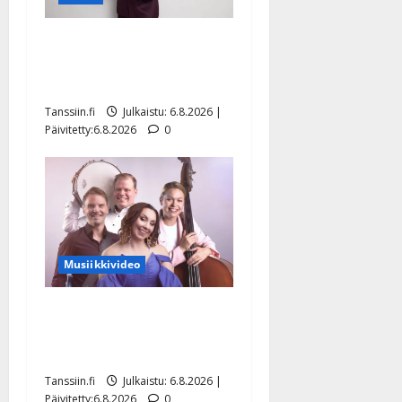
Tanssii tähtien kanssa -
julkkikset julki: Anna
Hanski liitää tv-parketilla
Tanssiin.fi
Julkaistu: 6.8.2026 |
Päivitetty:6.8.2026
0
Musiikkivideo
Sopiiko Edith Piaf
tanssilavalle? Pirttijoki
näyttää mallia – video
Tanssiin.fi
Julkaistu: 6.8.2026 |
Päivitetty:6.8.2026
0