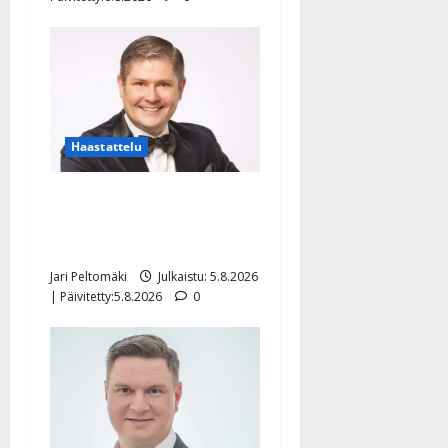
Haastattelu
Leif Lindeman levytti:
”Kuvaa osuvasti uraani
pikkupojasta näihin päiviin”
Jari Peltomäki
Julkaistu: 5.8.2026
| Päivitetty:5.8.2026
0