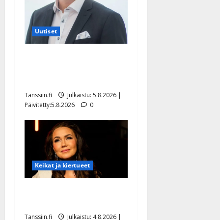
Uutiset
Jukka Hallikainen, 50,
liikuttuu lapsenlapsistaan –
uusi laulu koskettaa syvältä
Tanssiin.fi
Julkaistu: 5.8.2026 |
Päivitetty:5.8.2026
0
Keikat ja kiertueet
Saija Tuupanen ei toivu –
lääkäri: ”Vaakatasoon”
Tanssiin.fi
Julkaistu: 4.8.2026 |