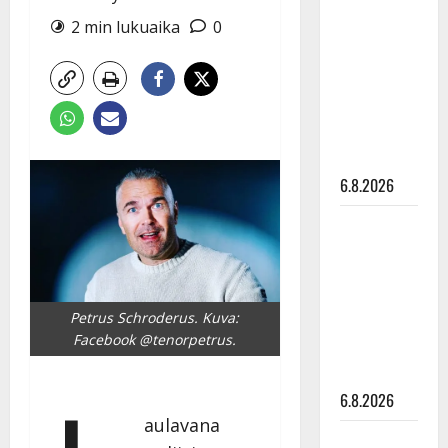
tähtien
2 min lukuaika
0
kanssa -
julkkikset
julki: Anna
Hanski
liitää tv-
parketilla
6.8.2026
Sopiiko
Edith Piaf
tanssilavalle?
Pirttijoki
Petrus Schroderus. Kuva:
näyttää
Facebook @tenorpetrus.
mallia –
video
6.8.2026
aulavana
Leif