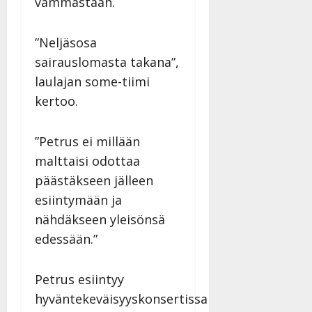
vammastaan.
y
l
l
”Neljäsosa
e
sairauslomasta takana”,
i
laulajan some-tiimi
s
o
kertoo.
k
i
”Petrus ei millään
i
t
malttaisi odottaa
o
päästäkseen jälleen
s
esiintymään ja
Tanssiin.fi
nähdäkseen yleisönsä
Julkaistu:
edessään.”
27.4.2025
|
Petrus esiintyy
Päivitetty:
hyväntekeväisyyskonsertissa