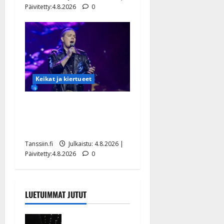
Päivitetty:4.8.2026
0
Keikat ja kiertueet
Ilari Hämäläisen
tangomatkan hinta: 10 000
eurolla keikkoja sivu suun
Tanssiin.fi
Julkaistu: 4.8.2026 |
Päivitetty:4.8.2026
0
LUETUIMMAT JUTUT
Huikeat