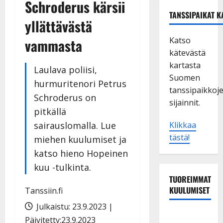
Schroderus kärsii
TANSSIPAIKAT K
yllättävästä
Katso
vammasta
kätevästä
kartasta
Laulava poliisi,
Suomen
hurmuritenori Petrus
tanssipaikkoj
Schroderus on
sijainnit.
pitkällä
sairauslomalla. Lue
Klikkaa
tästä!
miehen kuulumiset ja
katso hieno Hopeinen
kuu -tulkinta.
TUOREIMMAT
KUULUMISET
Tanssiin.fi
Julkaistu: 23.9.2023 |
Tanssii
Päivitetty:23.9.2023