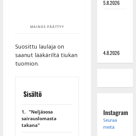
5.8.2026
Saija
Tuupanen ei
MAINOS PÄÄTTYY
toivu –
lääkäri:
”Vaakatasoon”
Suosittu laulaja on
4.8.2026
saanut lääkäriltä tiukan
tuomion.
Sisältö
Instagram
"Neljäsosa
sairauslomasta
Seuraa
takana"
meitä