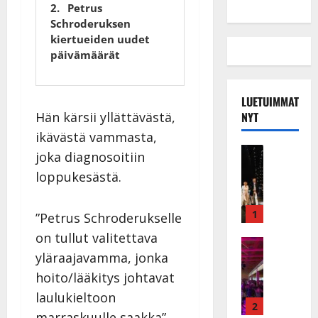
Petrus
Schroderuksen
kiertueiden uudet
päivämäärät
LUETUIMMAT
NYT
Hän kärsii yllättävästä,
ikävästä vammasta,
Musiikkiv
joka diagnosoitiin
H
loppukesästä.
u
i
k
1
”Petrus Schroderukselle
e
on tullut valitettava
a
Keikat ja 
yläraajavamma, jonka
I
t
k
h
hoito/lääkitys johtavat
ä
y
laulukieltoon
v
v
2
marraskuulle saakka”,