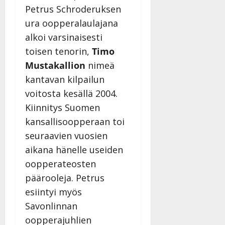
Petrus Schroderuksen
ura oopperalaulajana
alkoi varsinaisesti
toisen tenorin,
Timo
Mustakallion
nimeä
kantavan kilpailun
voitosta kesällä 2004.
Kiinnitys Suomen
kansallisoopperaan toi
seuraavien vuosien
aikana hänelle useiden
oopperateosten
päärooleja. Petrus
esiintyi myös
Savonlinnan
oopperajuhlien