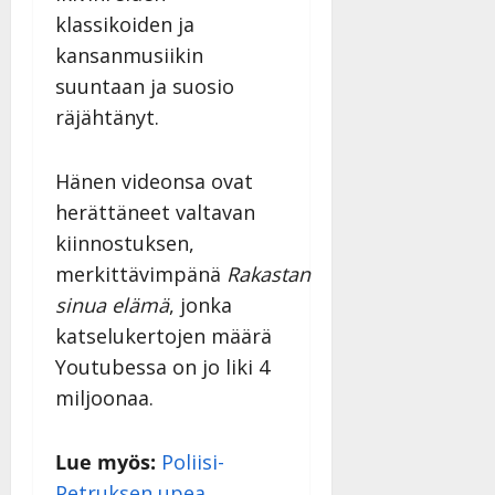
klassikoiden ja
kansanmusiikin
suuntaan ja suosio
räjähtänyt.
Hänen videonsa ovat
herättäneet valtavan
kiinnostuksen,
merkittävimpänä
Rakastan
sinua elämä
, jonka
katselukertojen määrä
Youtubessa on jo liki 4
miljoonaa.
Lue myös:
Poliisi-
Petruksen upea