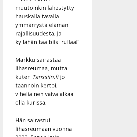
|
muutoinkin lähestytty
Päivitetty:
hauskalla tavalla
ymmärrystä elämän
rajallisuudesta. Ja
kyllähän tää biisi rullaa!”
Markku sairastaa
lihasreumaa, mutta
kuten
Tanssiin.fi
jo
taannoin kertoi,
viheliäinen vaiva alkaa
olla kurissa.
Hän sairastui
lihasreumaan vuonna