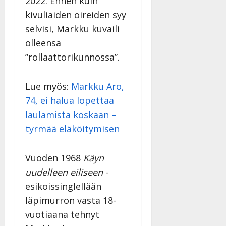
2022. Ennen kuin
kivuliaiden oireiden syy
selvisi, Markku kuvaili
olleensa
”rollaattorikunnossa”.
Lue myös:
Markku Aro,
74, ei halua lopettaa
laulamista koskaan –
tyrmää eläköitymisen
Vuoden 1968
Käyn
uudelleen eiliseen
-
esikoissinglellään
läpimurron vasta 18-
vuotiaana tehnyt