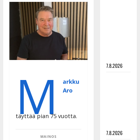
Anna
Hanski
rakastaa
tanssia –
suru
tyttären
syövästä
painaa
7.8.2026
M
Maikilta
arkku
pysäyttävä
Aro
ulostulo:
”Elämä toi
eteeni
täyttää pian 75 vuotta.
sellaisen
yllätyksen…”
7.8.2026
MAINOS