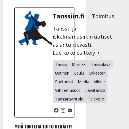
Tanssiin.fi
Toimitus
Tanssi- ja
iskelmämusiikin uutiset
asiantuntevasti.
Lue koko esittely
Tanssi
Musiikki
Tanssilava
Uutinen
Laulu
Orkesteri
Paritanssi
Media
Viihde
Viihdemusiikki
Lavatanssi
Tanssiravintola
Televisio
MITÄ TUNTEITA JUTTU HERÄTTI?