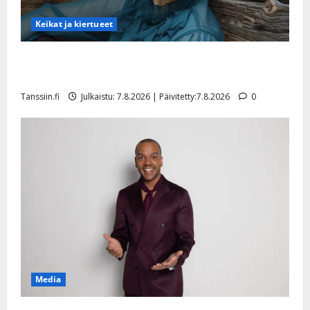
Keikat ja kiertueet
Maikilta pysäyttävä ulostulo: ”Elämä toi eteeni
sellaisen yllätyksen…”
Tanssiin.fi
Julkaistu: 7.8.2026 | Päivitetty:7.8.2026
0
Media