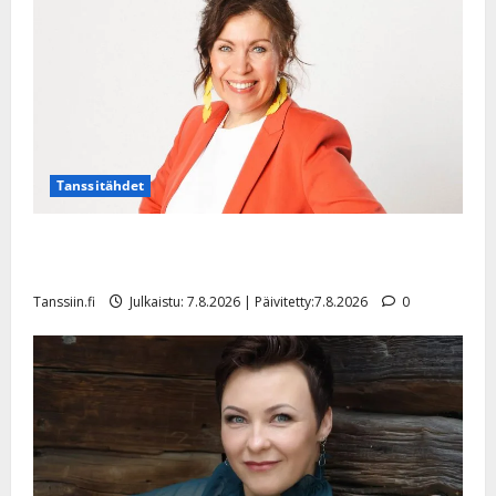
Tanssitähdet
TTK-tähti Anna Hanski rakastaa tanssia – suru
tyttären syövästä painaa
Tanssiin.fi
Julkaistu: 7.8.2026 | Päivitetty:7.8.2026
0