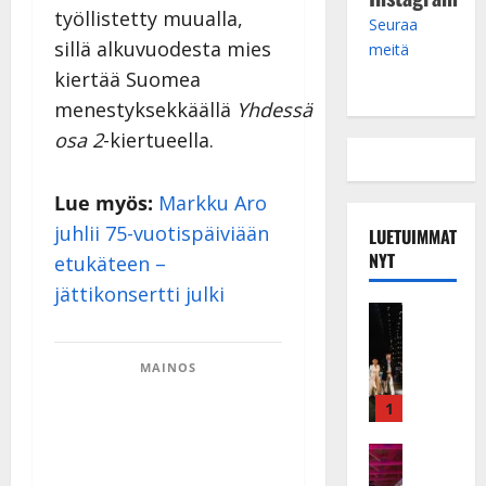
työllistetty muualla,
Seuraa
sillä alkuvuodesta mies
meitä
kiertää Suomea
menestyksekkäällä
Yhdessä
osa 2
-kiertueella.
Lue myös:
Markku Aro
juhlii 75-vuotispäiviään
LUETUIMMAT
NYT
etukäteen –
jättikonsertti julki
Musiikkiv
H
u
MAINOS
i
k
1
e
a
Keikat ja 
I
t