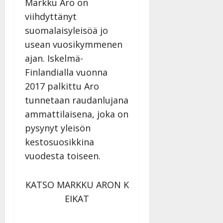
Markku Aro on
viihdyttänyt
suomalaisyleisöä jo
usean vuosikymmenen
ajan. Iskelmä-
Finlandialla vuonna
2017 palkittu Aro
tunnetaan raudanlujana
ammattilaisena, joka on
pysynyt yleisön
kestosuosikkina
vuodesta toiseen.
KATSO MARKKU ARON K
EIKAT