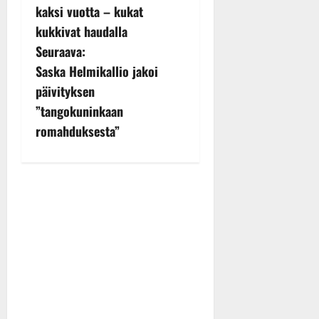
o
kaksi vuotta – kukat
s
kukkivat haudalla
Seuraava:
t
Saska Helmikallio jakoi
n
päivityksen
”tangokuninkaan
a
romahduksesta”
v
i
g
a
t
i