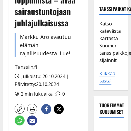
sairaustuntojaan
TANSSIPAIKAT K
juhlajulkaisussa
Katso
kätevästä
Markku Aro avautuu
kartasta
elämän
Suomen
rajallisuudesta. Lue!
tanssipaikkoj
sijainnit.
Tanssiin.fi
Klikkaa
Julkaistu: 20.10.2024 |
tästä!
Päivitetty:20.10.2024
2 min lukuaika
0
TUOREIMMAT
KUULUMISET
TTK-tähti