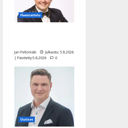
Haastattelu
Leif Lindeman levytti:
”Kuvaa osuvasti uraani
pikkupojasta näihin päiviin”
Jari Peltomäki
Julkaistu: 5.8.2026
| Päivitetty:5.8.2026
0
Uutiset