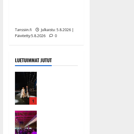
Jukka Hallikainen, 50,
liikuttuu lapsenlapsistaan –
uusi laulu koskettaa syvältä
Tanssiin.fi
Julkaistu: 5.8.2026 |
Päivitetty:5.8.2026
0
LUETUIMMAT JUTUT
Huikeat
hyvästit!
Tommi
saatteli
Katri
1
Helenan
Ikävä
lavalta
sairauskohta
viimeisen
us: soittaja
kerran –
tuupertui