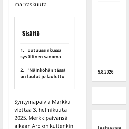
marraskuuta.
Leif
Lindeman
levytti:
”Kuvaa
Sisältö
osuvasti
uraani
pikkupojasta
Uutuussinkussa
syvällinen sanoma
näihin
päiviin”
"Näinköhän tässä
5.8.2026
on laulut jo laulettu"
Syntymäpäiviä Markku
viettää 3. helmikuuta
2025. Merkkipäivänsä
aikaan Aro on kuitenkin
Instagram