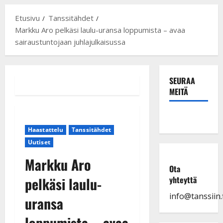
Etusivu
Tanssitähdet
Markku Aro pelkäsi laulu-uransa loppumista – avaa
sairaustuntojaan juhlajulkaisussa
SEURAA
MEITÄ
Haastattelu
Tanssitähdet
Uutiset
Markku Aro
Ota
pelkäsi laulu-
yhteyttä
info@tanssiin.f
uransa
loppumista – avaa