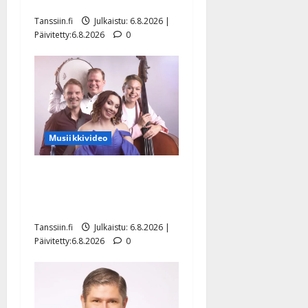
Hanski liitää tv-parketilla
Tanssiin.fi
Julkaistu: 6.8.2026 |
Päivitetty:6.8.2026
0
Musiikkivideo
Sopiiko Edith Piaf
tanssilavalle? Pirttijoki
näyttää mallia – video
Tanssiin.fi
Julkaistu: 6.8.2026 |
Päivitetty:6.8.2026
0