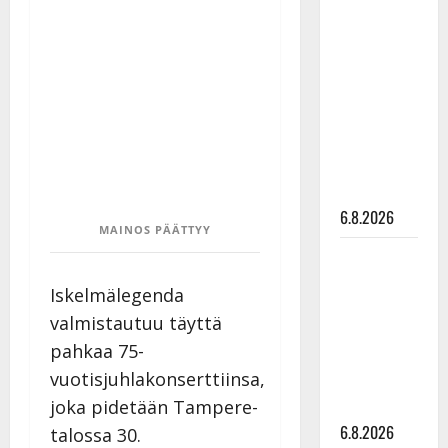
Tanssii
tähtien
kanssa -
julkkikset
julki: Anna
Hanski
liitää tv-
parketilla
6.8.2026
MAINOS PÄÄTTYY
Sopiiko
Edith Piaf
Iskelmälegenda
tanssilavalle?
valmistautuu täyttä
Pirttijoki
pahkaa 75-
näyttää
vuotisjuhlakonserttiinsa,
mallia –
joka pidetään Tampere-
video
6.8.2026
talossa 30.