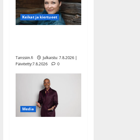
Keikat ja kiertueet
Maikilta pysäyttävä
ulostulo: ”Elämä toi eteeni
sellaisen yllätyksen…”
Tanssiin.fi
Julkaistu: 7.8.2026 |
Päivitetty:7.8.2026
0
Media
Tanssii tähtien kanssa -
julkkikset julki: Anna