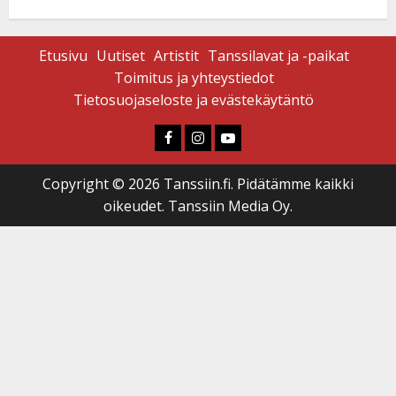
Etusivu
Uutiset
Artistit
Tanssilavat ja -paikat
Toimitus ja yhteystiedot
Tietosuojaseloste ja evästekäytäntö
Faceboook
Instagram
Youtube
Copyright © 2026 Tanssiin.fi. Pidätämme kaikki
oikeudet. Tanssiin Media Oy.