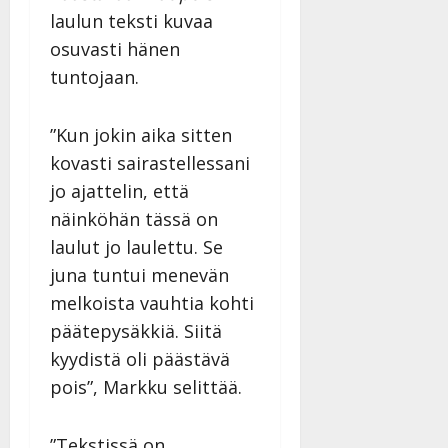
a
laulun teksti kuvaa
n
osuvasti hänen
n
tuntojaan.
y
l
l
”Kun jokin aika sitten
e
kovasti sairastellessani
i
jo ajattelin, että
s
o
näinköhän tässä on
k
laulut jo laulettu. Se
i
juna tuntui menevän
i
melkoista vauhtia kohti
t
o
päätepysäkkiä. Siitä
s
kyydistä oli päästävä
Tanssiin.fi
pois”, Markku selittää.
Julkaistu:
27.4.2025
”Tekstissä on