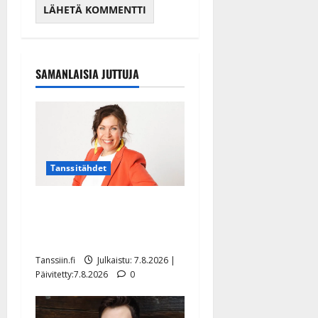
SAMANLAISIA JUTTUJA
Tanssitähdet
TTK-tähti Anna Hanski
rakastaa tanssia – suru
tyttären syövästä painaa
Tanssiin.fi
Julkaistu: 7.8.2026 |
Päivitetty:7.8.2026
0