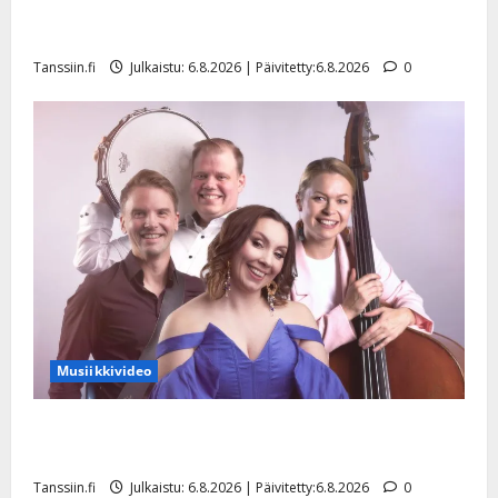
Tanssii tähtien kanssa -julkkikset julki: Anna Hanski
liitää tv-parketilla
Tanssiin.fi
Julkaistu: 6.8.2026 | Päivitetty:6.8.2026
0
Musiikkivideo
Sopiiko Edith Piaf tanssilavalle? Pirttijoki näyttää
mallia – video
Tanssiin.fi
Julkaistu: 6.8.2026 | Päivitetty:6.8.2026
0