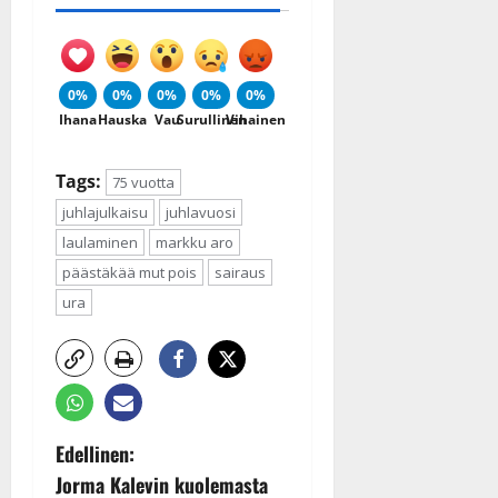
0%
0%
0%
0%
0%
Ihana
Hauska
Vau
Surullinen
Vihainen
Tags:
75 vuotta
juhlajulkaisu
juhlavuosi
laulaminen
markku aro
päästäkää mut pois
sairaus
ura
P
Edellinen:
Jorma Kalevin kuolemasta