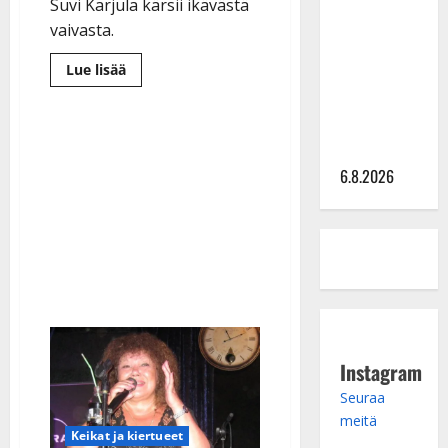
Sopiiko
Suvi Karjula kärsii ikävästä
Edith Piaf
vaivasta.
tanssilavalle?
Lue
Lue lisää
Pirttijoki
lisää
aiheesta
näyttää
Suvi
mallia –
Karjula:
kasvain
video
leikataan
6.8.2026
Instagram
Seuraa
meitä
Keikat ja kiertueet