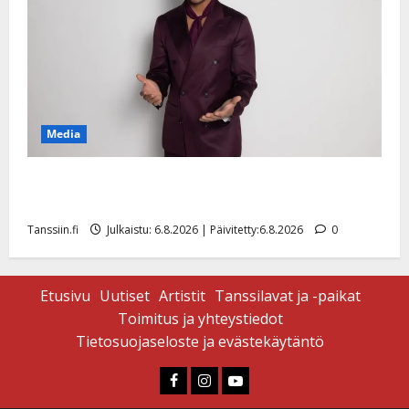
Media
Tanssii tähtien kanssa -julkkikset julki: Anna Hanski
liitää tv-parketilla
Tanssiin.fi
Julkaistu: 6.8.2026 | Päivitetty:6.8.2026
0
Etusivu
Uutiset
Artistit
Tanssilavat ja -paikat
Toimitus ja yhteystiedot
Tietosuojaseloste ja evästekäytäntö
Faceboook
Instagram
Youtube