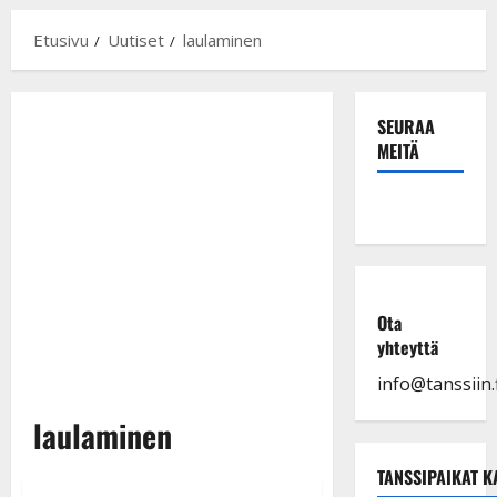
Etusivu
Uutiset
laulaminen
SEURAA
MEITÄ
Ota
yhteyttä
info@tanssiin.f
laulaminen
TANSSIPAIKAT K