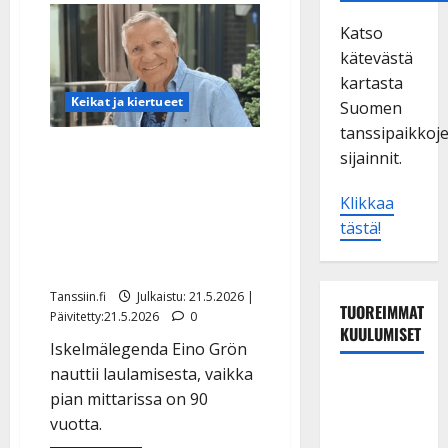
Katso
kätevästä
kartasta
Keikat ja kiertueet
Suomen
tanssipaikkoj
Eino Grön, 87, jatkaa
sijainnit.
keikkailua: ”Niin kauan
Klikkaa
kuin ääni kulkee ja jalka
tästä!
nousee” – yllättää nyt
Tavastialla
Tanssiin.fi
Julkaistu: 21.5.2026 |
TUOREIMMAT
Päivitetty:21.5.2026
0
KUULUMISET
Iskelmälegenda Eino Grön
nauttii laulamisesta, vaikka
Matti
pian mittarissa on 90
Ruohonen
vuotta.
viettää taas