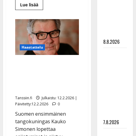
synttäreitään
Lue
Lue lisää
lisää
täydessä
aiheesta
Eino
hiljaisuudessa
Grön,
87,
– tämä on
jatkaa
tilanne nyt
keikkailua:
”Niin
8.8.2026
kauan
kuin
Haastattelu
ääni
TTK-tähti
kulkee
ja
Anna
Tangokuningas Kauko
jalka
nousee”
Hanski
Simonen, 74, lopettaa
–
rakastaa
yllättää
uransa: ”Pitää jäädä
nyt
tanssia –
Tavastialla
eläkkeellekin joskus”
suru
Tanssiin.fi
Julkaistu: 12.2.2026 |
tyttären
Päivitetty:12.2.2026
0
syövästä
Suomen ensimmäinen
painaa
tangokuningas Kauko
7.8.2026
Simonen lopettaa
Maikilta