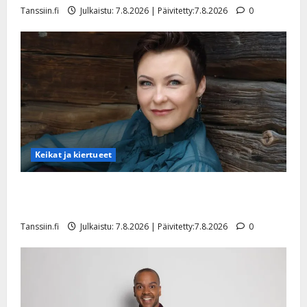
y
Tanssiin.fi
Julkaistu: 7.8.2026 | Päivitetty:7.8.2026
0
l
l
e
i
s
o
k
i
i
Keikat ja kiertueet
t
o
s
Maikilta pysäyttävä ulostulo: ”Elämä toi eteeni
sellaisen yllätyksen…”
Tanssiin.fi
Tanssiin.fi
Julkaistu: 7.8.2026 | Päivitetty:7.8.2026
0
Julkaistu:
27.4.2025
|
Päivitetty: