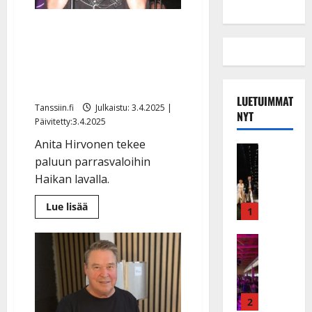
Jättiyllätys: Anita
Hirvonen, 79, palaa
juhannuksena
tanssilavalle
LUETUIMMAT
Tanssiin.fi
Julkaistu: 3.4.2025 |
NYT
Päivitetty:3.4.2025
Anita Hirvonen tekee
Musiikkiv
paluun parrasvaloihin
H
u
Haikan lavalla.
i
Lue
Lue lisää
k
1
lisää
e
aiheesta
Jättiyllätys:
a
Keikat ja 
Anita
I
t
Hirvonen,
79,
k
h
palaa
ä
juhannuksena
y
tanssilavalle
v
v
2