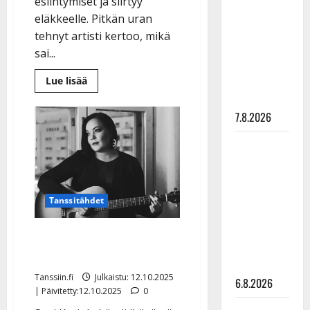
esiintymiset ja siirtyy
pysäyttävä
eläkkeelle. Pitkän uran
ulostulo:
tehnyt artisti kertoo, mikä
”Elämä toi
sai...
eteeni
Lue
Lue lisää
sellaisen
lisää
yllätyksen…”
aiheesta
Tangokuningas
7.8.2026
Kauko
Simonen,
74,
Tanssii
lopettaa
uransa:
tähtien
”Pitää
jäädä
kanssa -
eläkkeellekin
julkkikset
joskus”
Tanssitähdet
julki: Anna
Hanski
Suvi Karjula: kasvain
liitää tv-
leikataan
parketilla
Tanssiin.fi
Julkaistu: 12.10.2025
6.8.2026
| Päivitetty:12.10.2025
0